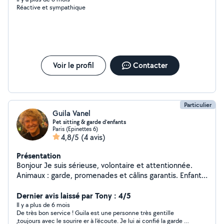
Réactive et sympathique
Voir le profil
Contacter
Particulier
Guila Vanel
Pet sitting & garde d’enfants
Paris (Epinettes 6)
4,8/5
(4 avis)
Présentation
Bonjour Je suis sérieuse, volontaire et attentionnée.
Animaux : garde, promenades et câlins garantis. Enfants
: expérience en garde et accompagnement après
l'école. Personnes âgées : compagnie, échanges et aide
Dernier avis laissé par Tony : 4/5
dans les petites tâches du quotidien. Disponible et
Il y a plus de 6 mois
De très bon service ! Guila est une personne très gentille
motivée, je m'adapte à vos besoins pour vous faciliter la
,toujours avec le sourire er à l’écoute. Je lui ai confié la garde de