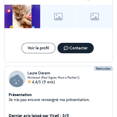
vie.
mon chien pendant plusieurs jour, rien à dire : rapide et
efficace Je suis vraiment satisfait et je recommande vrmt si
vous chercher qlq de confiance
Voir le profil
Contacter
Particulier
Laure Deram
Montreuil (Paul Signac Murs à Peches 1)
4,4/5
(9 avis)
Présentation
Je n'ai pas encore renseigné ma présentation.
Dernier avis laissé par Virgil : 5/5