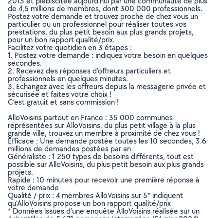
2013 et plébiscitée aujourd’hui par une communauté de plus
de 4,5 millions de membres, dont 300 000 professionnels.
Postez votre demande et trouvez proche de chez vous un
particulier ou un professionnel pour réaliser toutes vos
prestations, du plus petit besoin aux plus grands projets,
pour un bon rapport qualité/prix.
Facilitez votre quotidien en 3 étapes :
1. Postez votre demande : indiquez votre besoin en quelques
secondes.
2. Recevez des réponses d’offreurs particuliers et
professionnels en quelques minutes.
3. Echangez avec les offreurs depuis la messagerie privée et
sécurisée et faites votre choix !
C’est gratuit et sans commission !
AlloVoisins partout en France : 35 000 communes
représentées sur AlloVoisins, du plus petit village à la plus
grande ville, trouvez un membre à proximité de chez vous !
Efficace : Une demande postée toutes les 10 secondes, 3.6
millions de demandes postées par an
Généraliste : 1 250 types de besoins différents, tout est
possible sur AlloVoisins, du plus petit besoin aux plus grands
projets.
Rapide : 10 minutes pour recevoir une première réponse à
votre demande
Qualité / prix : 4 membres AlloVoisins sur 5* indiquent
qu’AlloVoisins propose un bon rapport qualité/prix
* Données issues d’une enquête AlloVoisins réalisée sur un