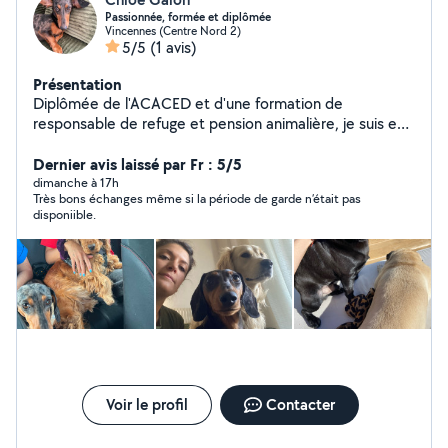
Passionnée, formée et diplômée
Vincennes (Centre Nord 2)
5/5
(1 avis)
Présentation
Diplômée de l'ACACED et d'une formation de
responsable de refuge et pension animalière, je suis en
ce moment une formation d'assistante vétérinaire à
domicile. Je propose mes services pour garder vos
Dernier avis laissé par Fr : 5/5
animaux en toute confiance à Vincennes et aux
dimanche à 17h
Très bons échanges même si la période de garde n’était pas
alentours de la ville. Disponible tous les jours !
disponiible.
Voir le profil
Contacter