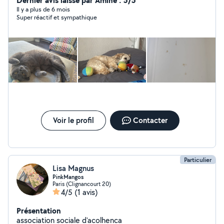
Dernier avis laissé par Amine : 5/5
Il y a plus de 6 mois
Super réactif et sympathique
Voir le profil
Contacter
Particulier
Lisa Magnus
PinkMangos
Paris (Clignancourt 20)
4/5
(1 avis)
Présentation
association sociale d'acolhenca