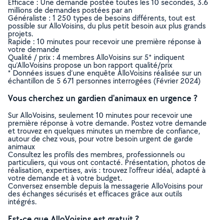
Efficace : Une demande postée toutes les 10 secondes, 3.6
millions de demandes postées par an
Généraliste : 1 250 types de besoins différents, tout est
possible sur AlloVoisins, du plus petit besoin aux plus grands
projets.
Rapide : 10 minutes pour recevoir une première réponse à
votre demande
Qualité / prix : 4 membres AlloVoisins sur 5* indiquent
qu’AlloVoisins propose un bon rapport qualité/prix
* Données issues d’une enquête AlloVoisins réalisée sur un
échantillon de 5 671 personnes interrogées (Février 2024)
Vous cherchez un gardien d'animaux en urgence ?
Sur AlloVoisins, seulement 10 minutes pour recevoir une
première réponse à votre demande. Postez votre demande
et trouvez en quelques minutes un membre de confiance,
autour de chez vous, pour votre besoin urgent de garde
animaux
Consultez les profils des membres, professionnels ou
particuliers, qui vous ont contacté. Présentation, photos de
réalisation, expertises, avis : trouvez l'offreur idéal, adapté à
votre demande et à votre budget.
Conversez ensemble depuis la messagerie AlloVoisins pour
des échanges sécurisés et efficaces grâce aux outils
intégrés.
Est-ce que AlloVoisins est gratuit ?