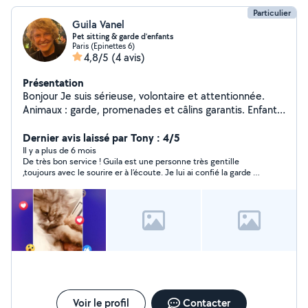
Particulier
Guila Vanel
Pet sitting & garde d’enfants
Paris (Epinettes 6)
4,8/5
(4 avis)
Présentation
Bonjour Je suis sérieuse, volontaire et attentionnée.
Animaux : garde, promenades et câlins garantis. Enfants
: expérience en garde et accompagnement après
l'école. Personnes âgées : compagnie, échanges et aide
Dernier avis laissé par Tony : 4/5
dans les petites tâches du quotidien. Disponible et
Il y a plus de 6 mois
De très bon service ! Guila est une personne très gentille
motivée, je m'adapte à vos besoins pour vous faciliter la
,toujours avec le sourire er à l’écoute. Je lui ai confié la garde de
vie.
mon chien pendant plusieurs jour, rien à dire : rapide et
efficace Je suis vraiment satisfait et je recommande vrmt si
vous chercher qlq de confiance
Voir le profil
Contacter