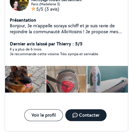
Nettoyage courant des bâtiment
Paris (Madeleine 3)
5/5
(3 avis)
Présentation
Bonjour, Je m'appelle soraya schiff et je suis ravie de
rejoindre la communauté AlloVoisins ! Je propose mes
services pour : livraison des courses , service aide à la
personne nettoyage et repassage du textiles ,cours
Dernier avis laissé par Thierry : 5/5
particuliers niveau maternel , garde d'animaux,garde
Il y a plus de 6 mois
Je recommande cette voisine Très sympa et serviable
d'enfants , avec sérieux et convivialité. Je suis disponible
pour vous aider dans vos projets ponctuels ou réguliers
et je m'engage à réaliser chaque mission avec soin et
professionnalisme. N'hésitez pas à me contacter, je
serai heureuse de collaborer avec vous et de vous
rendre service ! À très bientôt, Soraya .
Voir le profil
Contacter