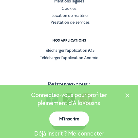
Mentions légales
Cookies
Location de matériel
Prestation de services
NOS APPLICATIONS
Télécharger l’application iOS
Télécharger l’application Android
Retrouvez-nous :
Connectez-vous pour profiter
pleinement d'AlloVoisins
M'inscrire
Version 25.5.3
Carte
Déjà inscrit ? Me connecter