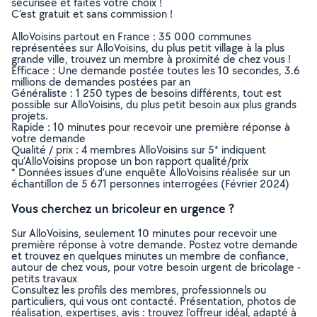
sécurisée et faites votre choix !
C’est gratuit et sans commission !
AlloVoisins partout en France : 35 000 communes
représentées sur AlloVoisins, du plus petit village à la plus
grande ville, trouvez un membre à proximité de chez vous !
Efficace : Une demande postée toutes les 10 secondes, 3.6
millions de demandes postées par an
Généraliste : 1 250 types de besoins différents, tout est
possible sur AlloVoisins, du plus petit besoin aux plus grands
projets.
Rapide : 10 minutes pour recevoir une première réponse à
votre demande
Qualité / prix : 4 membres AlloVoisins sur 5* indiquent
qu’AlloVoisins propose un bon rapport qualité/prix
* Données issues d’une enquête AlloVoisins réalisée sur un
échantillon de 5 671 personnes interrogées (Février 2024)
Vous cherchez un bricoleur en urgence ?
Sur AlloVoisins, seulement 10 minutes pour recevoir une
première réponse à votre demande. Postez votre demande
et trouvez en quelques minutes un membre de confiance,
autour de chez vous, pour votre besoin urgent de bricolage -
petits travaux
Consultez les profils des membres, professionnels ou
particuliers, qui vous ont contacté. Présentation, photos de
réalisation, expertises, avis : trouvez l'offreur idéal, adapté à