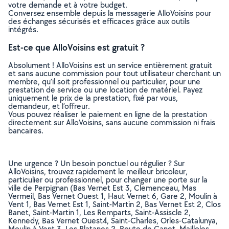
votre demande et à votre budget.
Conversez ensemble depuis la messagerie AlloVoisins pour
des échanges sécurisés et efficaces grâce aux outils
intégrés.
Est-ce que AlloVoisins est gratuit ?
Absolument ! AlloVoisins est un service entièrement gratuit
et sans aucune commission pour tout utilisateur cherchant un
membre, qu’il soit professionnel ou particulier, pour une
prestation de service ou une location de matériel. Payez
uniquement le prix de la prestation, fixé par vous,
demandeur, et l’offreur.
Vous pouvez réaliser le paiement en ligne de la prestation
directement sur AlloVoisins, sans aucune commission ni frais
bancaires.
Une urgence ? Un besoin ponctuel ou régulier ? Sur
AlloVoisins, trouvez rapidement le meilleur bricoleur,
particulier ou professionnel, pour changer une porte sur la
ville de Perpignan (Bas Vernet Est 3, Clemenceau, Mas
Vermeil, Bas Vernet Ouest 1, Haut Vernet 6, Gare 2, Moulin à
Vent 1, Bas Vernet Est 1, Saint-Martin 2, Bas Vernet Est 2, Clos
Banet, Saint-Martin 1, Les Remparts, Saint-Assiscle 2,
Kennedy, Bas Vernet Ouest4, Saint-Charles, Orles-Catalunya,
Moulin à Vent 3, Les Platanes 2, Route de Canet, Mailloles,