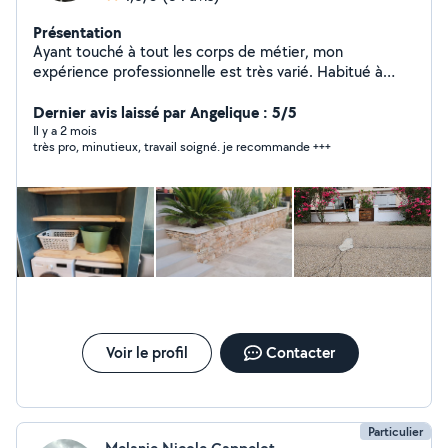
Présentation
Ayant touché à tout les corps de métier, mon
expérience professionnelle est très varié. Habitué à
faire face aux imprévues de la rénovation, à tenir mes
délais, dans un souci esthétique de satisfaction client
Dernier avis laissé par Angelique : 5/5
réciproque. Caractère adaptable et créatif.
Il y a 2 mois
très pro, minutieux, travail soigné. je recommande +++
Voir le profil
Contacter
Particulier