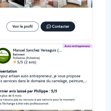
ation / intérieur Peinture / enduit Dépose
 et plinthes Petites finitions Petits travaux
ment Travail propre et soigné Intervention
es Disponible secteur Perpignan
s Pourquoi L'ÉLECTRICHIEN ? Parce que je
 déplace parfois sur chantier avec ma stagiaire :
Voir le profil
Contacter
alme, sociable et habituée aux
placements, elle accompagne certains chantiers
z les clients qui aiment les animaux.
Auto-entrepreneur
Manuel Sanchez Versaguis (Mjservices66)
Batiment
Pollestres (Pollestres)
5/5
(2 avis)
ésentation
njour artisan auto entrepreneur, je vous propose
s services dans le domaine du carrelage, peinture,
ntage de meuble, aménagement intérieur,
arras. Je vous offre un travail personnalisé, avec un
nier avis laissé par Philippe : 5/5
vail soigné de qualité à la hauteur de vos attentes
y a plus de 6 mois
s n'avons pas eu recours à ses service pour le moment
s exigeantes. MJServices 66 Le savoir-faire qui
s l'échange à été très professionnel.
nne vie à vos idées.