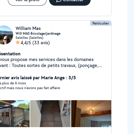
Particulier
William Mas
Will MAS Bricolage/jardinage
Saleilles (Saleilles)
4,4/5
(33 avis)
ésentation
 vous propose mes services dans les domaines
ivant : Toutes sortes de petits travaux, (ponçage,
nture, rebouchage, joint, pose meubles en kit...),
rdinage. Je fabrique aussi des meubles en palettes.
rnier avis laissé par Marie Ange : 5/5
y a plus de 6 mois
ctif mais nous n'avons pas fait affaire