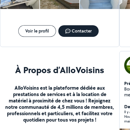
#Rénov
parquet
d'aménage
rapide Conseils honnêt
et alentour
me
Voir le profil
Contacter
mon husky C
dé
che
À Propos d’AlloVoisins
Pr
AlloVoisins est la plateforme dédiée aux
Bo
prestations de services et à la location de
me
matériel à proximité de chez vous ! Rejoignez
mo
notre communauté de 4,5 millions de membres,
déb
Der
tra
Il 
professionnels et particuliers, et facilitez votre
Nou
les plu
quotidien pour tous vos projets !
mai
do