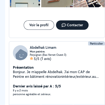
d'espaces verts. Sérieux, ponctuel et soigneux, je
travaille toujours dans la bonne humeur et le respect
de vos attentes. Je me déplace rapidement et
j'apporte mon matériel professionnel N'hésitez pas à
me contacter pour un devis gratuit ou un simple
renseignement ! Disponible sur Perpignan et 50 km aux
Voir le profil
Contacter
alentours À bientôt Mickaël
Particulier
Abdelhak Limam
Mon peintre.
Perpignan (Bas Vernet Ouest 3)
5/5
(1 avis)
Présentation
Bonjour. Je m'appelle Abdelhak. J'ai mon CAP de
Peintre en bâtiment rénovationintérieur/extérieur.au
centre AFPA de RIVESALTES. Et avec des années
d'expériences.je suis quelqu'un de sérieux , autonome.
Dernier avis laissé par A : 5/5
Et soigneux. Je serai disponible pour effectuer vos
Il y a 2 mois
personne agréable et sérieux.
travaux. Merci.