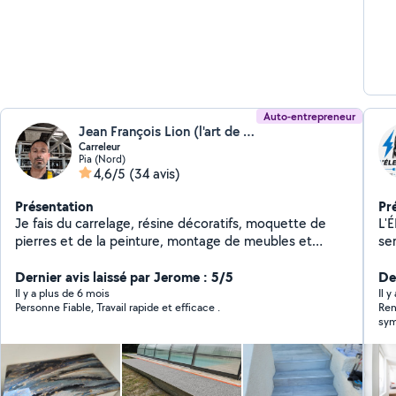
Auto-entrepreneur
Jean François Lion (l'art de la résine)
Carreleur
Pia (Nord)
4,6/5
(34 avis)
Présentation
Pr
Je fais du carrelage, résine décoratifs, moquette de
L'ÉLECTR
pierres et de la peinture, montage de meubles et
services Sérieux et
fabrication de meubles
dan
Dernier avis laissé par Jerome : 5/5
mult
Der
climatisa
Il y a plus de 6 mois
Il y
Personne Fiable, Travail rapide et efficace .
Ren
prises/
sym
nouvell
pas l
meubles 
murale Petits travaux 