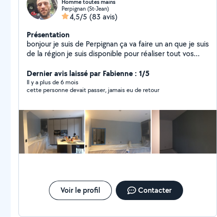
Homme toutes mains
Perpignan (St-Jean)
4,5/5
(83 avis)
Présentation
bonjour je suis de Perpignan ça va faire un an que je suis
de la région je suis disponible pour réaliser tout vos
types de travaux, je peux vous conseiller, vous pouvez
venir vers moi pour une question ou autre cordialement
Dernier avis laissé par Fabienne : 1/5
Bruno
Il y a plus de 6 mois
cette personne devait passer, jamais eu de retour
Voir le profil
Contacter