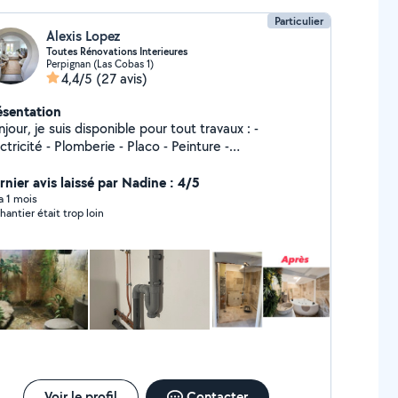
Particulier
Alexis Lopez
Toutes Rénovations Interieures
Perpignan (Las Cobas 1)
4,4/5
(27 avis)
ésentation
jour, je suis disponible pour tout travaux : -
- Plomberie - Placo - Peinture -
énagement salle de bain et cuisine
rnier avis laissé par Nadine : 4/5
 a 1 mois
chantier était trop loin
Voir le profil
Contacter