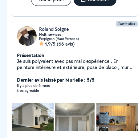
Particulier
Roland Soigne
Multi services
Perpignan (Haut Vernet 4)
4,9/5
(66 avis)
Présentation
Je suis polyvalent avec pas mal d'expérience . En
peinture intérieure et extérieure, pose de placo , mur
,plafond , séparation et création de pièces , pose de
plaintes. Rèparation lissage Murs intérieur et exterieur.
Dernier avis laissé par Murielle : 5/5
Montage de meuble en kit ou en pré kit. Pose de
Il y a plus de 6 mois
tres agreable
parquet, Pose de linos sur dalles , carrelages ou
escaliers , Pose de papiers peint , divers petit travaux .
Pose de faënce ,carrelages,briques de Parment .
Réalisation de têtes de lit en placo. Pose de cloture en
grille rigide avec sa toile ou divers clotures sur mesure.
J'ai tous l'équipement et le matériels nécessaires pour
intervenir. Je possède une grande remorque pour
transport électroménagé, tous matériaux.