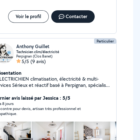
Voir le profil
Contacter
Particulier
Anthony Guillet
Technicien clim/électricité
Perpignan (Clos Banet)
5/5
(9 avis)
ésentation
ICHIEN climatisation, électricité & multi-
 réactif basé à Perpignan, spécialisé
s les climatiseurs, l'électricité et les prestations
i-services pour particuliers. #Électricité /
nier avis laissé par Jessica : 5/5
tion Pose luminaire Remplacement
 a 8 jours
contre pour devis, artisan très professionnel et
interrupteurs Dépannage électrique Installation
pathique.
e ligne électrique Installation climatiseur (ne fais
a mise en service) #Multi-services Montage
/ cuisines Pose tringles et étagères Pose TV
de bricolage Réparations diverses