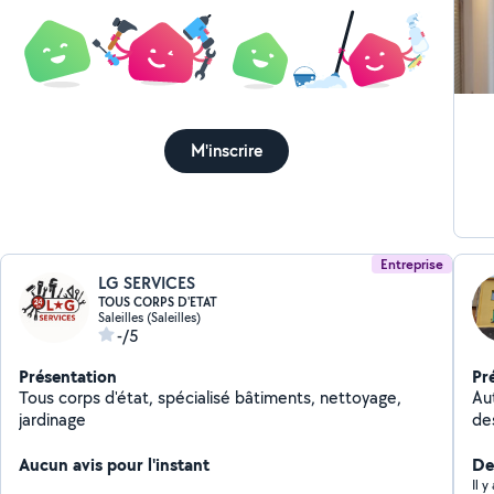
M'inscrire
Entreprise
LG SERVICES
TOUS CORPS D'ETAT
Saleilles (Saleilles)
-/5
Présentation
Pr
Tous corps d'état, spécialisé bâtiments, nettoyage,
Au
jardinage
des
Aucun avis pour l'instant
Der
Il 