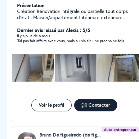
Présentation
Création Rénovation intégrale ou partielle tout corps
d'état . Maison/appartement Intérieure extérieure
Petite électricité /petite plomberie Plâtrerie/enduit
Peinture Pose parquet, carrelage , moquette .
Dernier avis laissé par Alexis : 5/5
Il y a plus de 6 mois
J’ai pas fait affaire avec vous, mais au plaisir, une prochaine fois
Voir le profil
Contacter
Auto-entrepreneur
Bruno De figueiredo (de figueiredo)