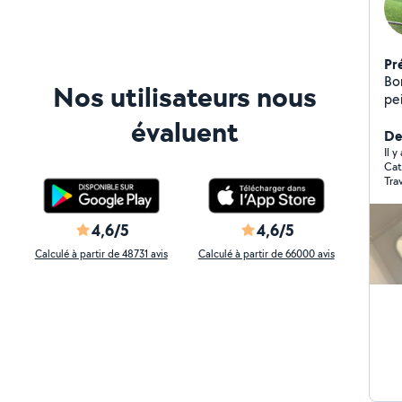
Pr
Bon
Nos utilisateurs nous
pe
les
évaluent
app
De
ne
Il y
Cat
N'
Tra
qu
pas
4,6/5
4,6/5
Calculé à partir de 48731 avis
Calculé à partir de 66000 avis