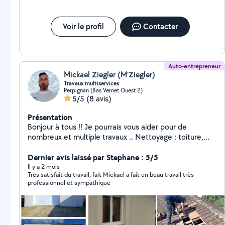
Voir le profil
Contacter
Auto-entrepreneur
Mickael Ziegler (M'Ziegler)
Travaux multiservices
Perpignan (Bas Vernet Ouest 2)
5/5
(8 avis)
Présentation
Bonjour à tous !! Je pourrais vous aider pour de
nombreux et multiple travaux .. Nettoyage : toiture,
façades, muret, dallage, terrasse. Peinture : intérieur
extérieur, toiture, façade, mur, plafond, murette,
Dernier avis laissé par Stephane : 5/5
boiserie, ferronnerie. Réparation et changement :
Il y a 2 mois
Très satisfait du travail, fait Mickael a fait un beau travail très
toiture, liteau, chevron, tuiles, faîtage, closoir,
professionnel et sympathique
remaniements de tuiles maçonnerie générale. Dalle,
chape, mur,murette. Entretien de jardin : élagage,
abattage, étêtage, d'arbres dangereux, taille de haie,
arbustes, tonte, débroussaillage, entretien et création