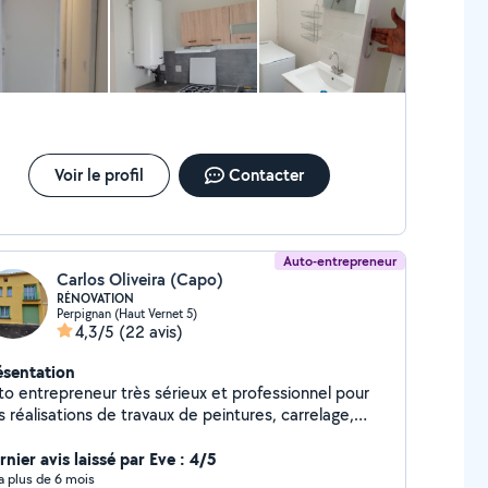
Voir le profil
Contacter
Auto-entrepreneur
Carlos Oliveira (Capo)
RÉNOVATION
Perpignan (Haut Vernet 5)
4,3/5
(22 avis)
ésentation
to entrepreneur très sérieux et professionnel pour
 réalisations de travaux de peintures, carrelage,
maçonnerie divers, enduits divers, placo.
nier avis laissé par Eve : 4/5
y a plus de 6 mois