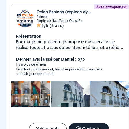
Auto-entrepreneur
Dylan Espinos (espinos dylan)
Peintre
Perpignan (Bas Vernet Ouest 2)
5/5
(3 avis)
Présentation
Bonjour je me présente je propose mes services je
réalise toutes travaux de peinture intérieur et extérieur
aussi des travaux de toiture nettoyage et réparation si
vous avez une demande n'hésite pas à me contacter
Dernier avis laissé par Daniel : 5/5
Il y a plus de 6 mois
Excellent professionnel, travail impeccable,je suis très
satisfait,je recommande.
Voir le profil
Contacter