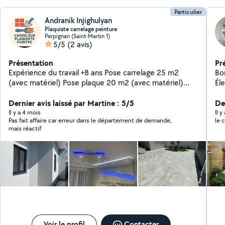
Particulier
Andranik Injighulyan
Plaquiste carrelage peinture
Perpignan (Saint-Martin 1)
5/5
(2 avis)
Présentation
Pr
Expérience du travail +8 ans Pose carrelage 25 m2
Bon
(avec matériel) Pose plaque 20 m2 (avec matériel)
Électricité 
Peinture 10 m2 (avec matériel) Plafond décoration 30-
Am
50m2 (avec matériel)
Dernier avis laissé par Martine : 5/5
De
Il y a 4 mois
Il y
Pas fait affaire car erreur dans le département de demande,
le 
mais réactif
Voir le profil
Contacter