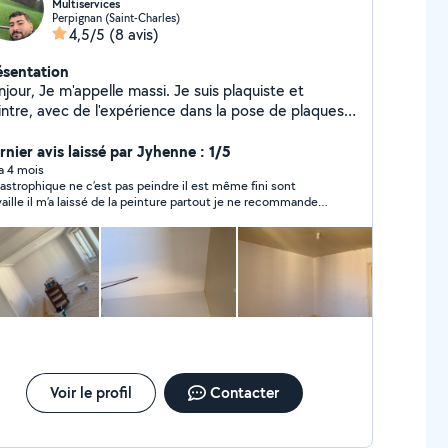
Multiservices
Perpignan (Saint-Charles)
4,5/5
(8 avis)
ésentation
jour, Je m'appelle massi. Je suis plaquiste et
intre, avec de l'expérience dans la pose de plaques,
 finitions et les travaux de peinture. Sérieux et
liqué, j'ai fait aussi tout ce qui est du bricolage ,
rnier avis laissé par Jyhenne : 1/5
ttoyage , déménagement , montage, démontage,
 a 4 mois
astrophique ne c’est pas peindre il est même fini sont
hésite pas de me contacter si vous voyez ça c'est
vaille il m’a laissé de la peinture partout je ne recommande
e vous tomber sur la bonne personne
 du tout
Voir le profil
Contacter