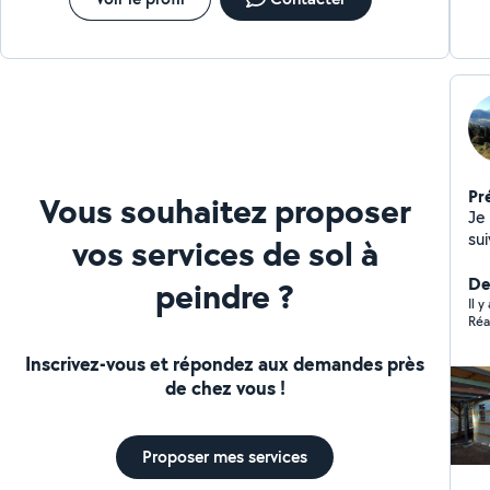
Pr
Vous souhaitez proposer
Je
su
vos services de sol à
pei
Ja
De
peindre ?
Il 
Réa
Inscrivez-vous et répondez aux demandes près
de chez vous !
Proposer mes services