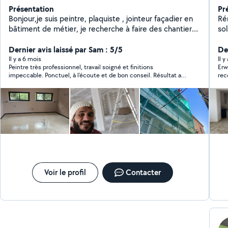
Présentation
Pr
Bonjour,je suis peintre, plaquiste , jointeur façadier en
Réno
bâtiment de métier, je recherche à faire des chantiers
chez des particuliers arrivant dans la ville de Perpignan
Dernier avis laissé par Sam : 5/5
je reste à votre disposition.
De
Il y a 6 mois
Il y
Peintre très professionnel, travail soigné et finitions
Erwan
impeccable. Ponctuel, à l'écoute et de bon conseil. Résultat au
rec
top, je recommande sans hésiter.
Voir le profil
Contacter