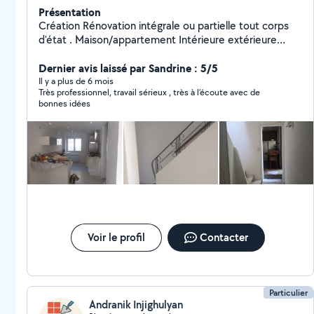
Présentation
Création Rénovation intégrale ou partielle tout corps
d'état . Maison/appartement Intérieure extérieure
Petite électricité /petite plomberie Plâtrerie/enduit
Peinture Pose parquet, carrelage , moquette .
Dernier avis laissé par Sandrine : 5/5
Il y a plus de 6 mois
Très professionnel, travail sérieux , très à l’écoute avec de
bonnes idées
Voir le profil
Contacter
Particulier
Andranik Injighulyan