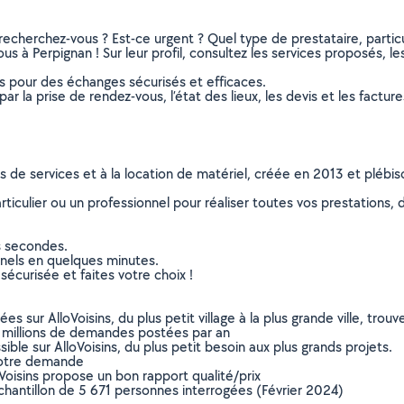
recherchez-vous ? Est-ce urgent ? Quel type de prestataire, particu
us à Perpignan ! Sur leur profil, consultez les services proposés, les
ns pour des échanges sécurisés et efficaces.
r la prise de rendez-vous, l’état des lieux, les devis et les facture
ns de services et à la location de matériel, créée en 2013 et plébi
culier ou un professionnel pour réaliser toutes vos prestations, d
s secondes.
nnels en quelques minutes.
sécurisée et faites votre choix !
sur AlloVoisins, du plus petit village à la plus grande ville, tro
 millions de demandes postées par an
ible sur AlloVoisins, du plus petit besoin aux plus grands projets.
votre demande
oVoisins propose un bon rapport qualité/prix
chantillon de 5 671 personnes interrogées (Février 2024)