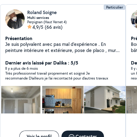
Particulier
Roland Soigne
Multi services
Perpignan (Haut Vernet 4)
4,9/5
(66 avis)
Présentation
Pr
Je suis polyvalent avec pas mal d'expérience . En
Bon
peinture intérieure et extérieure, pose de placo , mur
bâ
,plafond , séparation et création de pièces , pose de
che
plaintes. Rèparation lissage Murs intérieur et exterieur.
Dernier avis laissé par Dalika : 5/5
Der
Montage de meuble en kit ou en pré kit. Pose de
Il y a plus de 6 mois
Il y
Très professionnel travail proprement et soigné Je
un Homme qui sait fa
parquet, Pose de linos sur dalles , carrelages ou
recommande D’ailleurs je l’ai recontacté pour d’autres travaux
resona
escaliers , Pose de papiers peint , divers petit travaux .
Pose de faënce ,carrelages,briques de Parment .
Réalisation de têtes de lit en placo. Pose de cloture en
grille rigide avec sa toile ou divers clotures sur mesure.
J'ai tous l'équipement et le matériels nécessaires pour
intervenir. Je possède une grande remorque pour
transport électroménagé, tous matériaux.
Voir le profil
Contacter