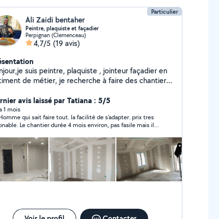
Particulier
Ali Zaidi bentaher
Peintre, plaquiste et façadier
Perpignan (Clemenceau)
4,7/5
(19 avis)
ésentation
jour,je suis peintre, plaquiste , jointeur façadier en
timent de métier, je recherche à faire des chantiers
z des particuliers arrivant dans la ville de Perpignan
nier avis laissé par Tatiana : 5/5
je reste à votre disposition.
 a 1 mois
ire tout. la facilité de s'adapter. prix tres
ble. Le chantier durée 4 mois environ, pas fasile mais il
restée pasiant courageux malgré la galère
Voir le profil
Contacter