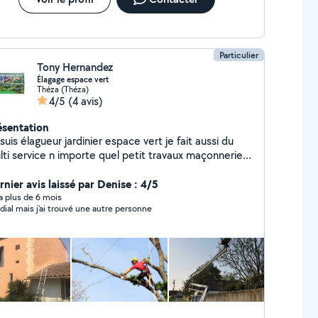
Particulier
Tony Hernandez
Élagage espace vert
Théza (Théza)
4/5
(4 avis)
ésentation
suis élagueur jardinier espace vert je fait aussi du
lti service n importe quel petit travaux maçonnerie
nture toiture
rnier avis laissé par Denise : 4/5
y a plus de 6 mois
dial mais j'ai trouvé une autre personne