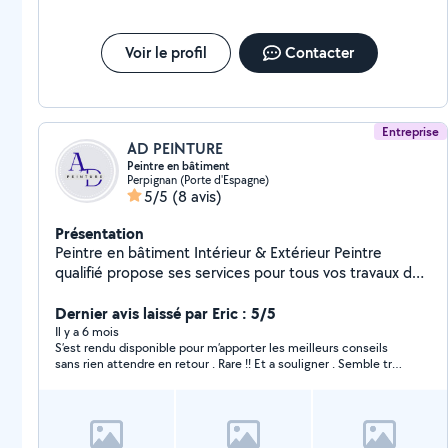
Voir le profil
Contacter
Entreprise
AD PEINTURE
Peintre en bâtiment
Perpignan (Porte d'Espagne)
5/5
(8 avis)
Présentation
Peintre en bâtiment Intérieur & Extérieur Peintre
qualifié propose ses services pour tous vos travaux de
peinture : Peinture intérieure (murs, plafonds,
boiseries) Peinture extérieure (façades, volets,
Dernier avis laissé par Eric : 5/5
portails) Rénovation, finitions soignées Travail sérieux
Il y a 6 mois
S’est rendu disponible pour m’apporter les meilleurs conseils
et propre. Devis gratuit.
sans rien attendre en retour . Rare !! Et a souligner . Semble très
pro pour vos travaux de peinture . Merci 🙏