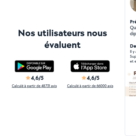
Pr
Quo
Nos utilisateurs nous
di
câl
évaluent
ég
De
rég
Il y
Sup
d'
et 
et c
+2,
part
4,6/5
4,6/5
pl
Calculé à partir de 48731 avis
Calculé à partir de 66000 avis
rap
av
év