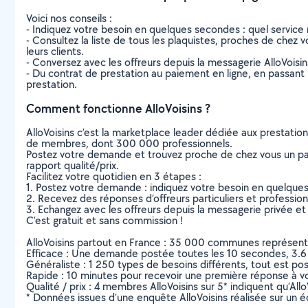
Voici nos conseils :
- Indiquez votre besoin en quelques secondes : quel service 
- Consultez la liste de tous les plaquistes, proches de chez vo
leurs clients.
- Conversez avec les offreurs depuis la messagerie AlloVoisi
- Du contrat de prestation au paiement en ligne, en passant pa
prestation.
Comment fonctionne AlloVoisins ?
AlloVoisins c’est la marketplace leader dédiée aux prestatio
de membres, dont 300 000 professionnels.
Postez votre demande et trouvez proche de chez vous un parti
rapport qualité/prix.
Facilitez votre quotidien en 3 étapes :
1. Postez votre demande : indiquez votre besoin en quelque
2. Recevez des réponses d’offreurs particuliers et professio
3. Echangez avec les offreurs depuis la messagerie privée et 
C’est gratuit et sans commission !
AlloVoisins partout en France : 35 000 communes représentées 
Efficace : Une demande postée toutes les 10 secondes, 3.6
Généraliste : 1 250 types de besoins différents, tout est poss
Rapide : 10 minutes pour recevoir une première réponse à 
Qualité / prix : 4 membres AlloVoisins sur 5* indiquent qu’All
* Données issues d’une enquête AlloVoisins réalisée sur un é