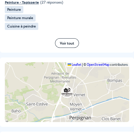
Peinture - Tapisserie
(27 réponses)
Peinture
Peinture murale
Cuisine à peindre
Voir tout
Leaflet
|
©
OpenStreetMap
contributors