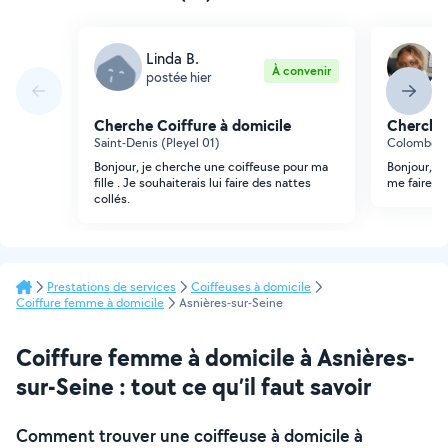
Linda B.
L
À convenir
postée hier
p
Cherche Coiffure à domicile
Cherche 
Saint-Denis (Pleyel 01)
Colombes 
Bonjour, je cherche une coiffeuse pour ma
Bonjour, j
fille . Je souhaiterais lui faire des nattes
me faire de
collés.
Prestations de services
Coiffeuses à domicile
Coiffure femme à domicile
Asnières-sur-Seine
Coiffure femme à domicile à Asnières-
sur-Seine : tout ce qu’il faut savoir
Comment trouver une coiffeuse à domicile à