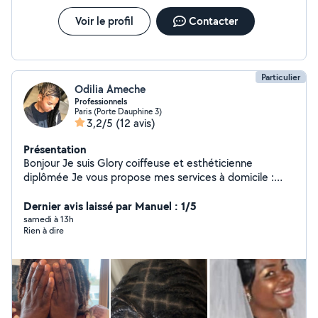
Voir le profil
Contacter
Particulier
Odilia Ameche
Professionnels
Paris (Porte Dauphine 3)
3,2/5
(12 avis)
Présentation
Bonjour Je suis Glory coiffeuse et esthéticienne
diplômée Je vous propose mes services à domicile :
Coiffures afro (tresses, vanilles, etc.) Coiffure tous
types de cheveux Manucure & pédicure Soins du visage
Dernier avis laissé par Manuel : 1/5
Relooking & bien-être Menege Babysitting Je me
samedi à 13h
Rien à dire
déplace partout Travail soigné Professionnalisme
Résultat garanti N'hésitez pas à me contacter en
message privé pour plus d'infos ou pour prendre rendez-
vous !