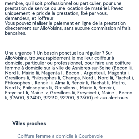
membre, qu’il soit professionnel ou particulier, pour une
prestation de service ou une location de matériel. Payez
uniquement le prix de la prestation, fixé par vous,
demandeur, et l’offreur.
Vous pouvez réaliser le paiement en ligne de la prestation
directement sur AlloVoisins, sans aucune commission ni frais
bancaires.
Une urgence ? Un besoin ponctuel ou régulier ? Sur
AlloVoisins, trouvez rapidement le meilleur coiffeur à
domicile, particulier ou professionnel, pour faire une coiffure
femme à domicile sur la ville de Asnières-sur-Seine (Becon Iii,
Nord Ii, Mairie Iii, Magenta Ii, Becon i, Argenteuil, Magenta i,
Gresillons Ii, Philosophes Ii, Champs, Nord i, Nord Iii, Flachat i,
Philosophes i, Renoir Iii, Alma Ii, Renoir Ii, Flachat Ii, Metro,
Nord Iv, Philosophes Iii, Gresillons i, Mairie Ii, Renoir i,
Freycinet Ii, Mairie Iv, Gresillons Iii, Freycinet i, Mairie i, Becon
Ii, 92600, 92400, 92230, 92700, 92300) et aux alentours.
Villes proches
Coiffure femme à domicile à Courbevoie