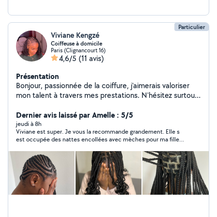
Particulier
Viviane Kengzé
Coiffeuse à domicile
Paris (Clignancourt 16)
4,6/5
(11 avis)
Présentation
Bonjour, passionnée de la coiffure, j'aimerais valoriser
mon talent à travers mes prestations. N'hésitez surtout
pas à me contacter et prendre rendez-vous pour vous
rendre encore plus sublime. Merci
Dernier avis laissé par Amelle : 5/5
jeudi à 8h
Viviane est super. Je vous la recommande grandement. Elle s
est occupée des nattes encollées avec mèches pour ma fille
de 8 ans et des tresses de mon autre fille de 4 ans. Elle est très
douce avec les enfants et le résultat est au rdv. Mes filles
étaient très contentes. Je ferai de nouveau appel à elle. Merci
Viviane !