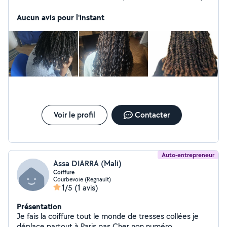
des natte collé où simple, braid, vanille, twist, boho
braid, crochet etc.
Aucun avis pour l'instant
Voir le profil
Contacter
Auto-entrepreneur
Assa DIARRA (Mali)
Coiffure
Courbevoie (Regnault)
1/5
(1 avis)
Présentation
Je fais la coiffure tout le monde de tresses collées je
déplace partout à Paris pas Cher non numéro