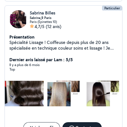
Particulier
Sabrina Billes
Sabrina_R Paris
Paris (Epinettes 10)
4,7/5
(12 avis)
Présentation
Spécialité Lissage ! Coiffeuse depuis plus de 20 ans
spécialisée en technique couleur soins et lissage ! Je
suis également passionnée de cuisine je vous propose
donc aussi mes services pour des commandes de box
Dernier avis laissé par Lam : 5/5
de brunchs ou bien mignardises salées ou sucrées ! Je
Il y a plus de 6 mois
Top
peux également cuisiner couscous , tagines ou autres à
la demande . je reste disponible pour m'occuper de
soigner vos cheveux ainsi que des coiffures mariées ou
invitées . Je précise que ne fais pas les coiffures afros ,
je ne tresse pas non plus !