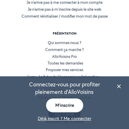
Je n'arrive pas à me connecter à mon compte
Je n'arrive pas à m'inscrire depuis le site web
Comment réinitialiser / modifier mon mot de passe
PRÉSENTATION
Qui sommes-nous ?
Comment ça marche ?
AlloVoisins Pro
Toutes les demandes
Proposer mes services
Livre « Le futur de l'économie collaborative »
Connectez-vous pour profiter
AlloVoisins en France
Espace presse
pleinement d'AlloVoisins
Partenaires et Grands Comptes
Recrutement
M'inscrire
Carte
Déjà inscrit ? Me connecter
INFORMATIONS LÉGALES