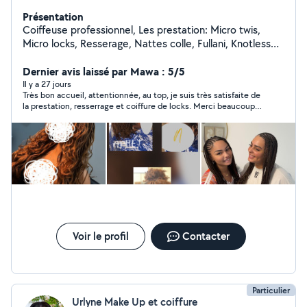
Présentation
Coiffeuse professionnel, Les prestation: Micro twis,
Micro locks, Resserage, Nattes colle, Fullani, Knotless
Braid et Vanille. Rapide , ponctuelle et la satisfaction de
la clientelle.
Dernier avis laissé par Mawa : 5/5
Il y a 27 jours
Très bon accueil, attentionnée, au top, je suis très satisfaite de
la prestation, resserrage et coiffure de locks. Merci beaucoup
pour le travail effectué je recommande les yeux fermé,
Voir le profil
Contacter
Particulier
Urlyne Make Up et coiffure