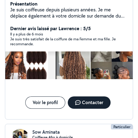
Présentation
Je suis coiffeuse depuis plusieurs années. Je me
déplace également à votre domicile sur demande du
client (c'est payant en fonction de la distance du trajet
de route) Je fais des prestations: femmes , hommes et
Dernier avis laissé par Lawrence : 5/5
enfants. Braids, nattes collées, fulani braids, knotless,
Il y a plus de 6 mois
Je suis très satisfait de la coiffure de ma Femme et ma fille. Je
box braids Tissage ouvert, flipover Prix abordable.
recommande.
Instagram: Nela_hairs N'hésitez pas à me contacter pour
plus d'informations.
Voir le profil
Contacter
Particulier
Sow Aminata
Coiffeuse Afro à domicile