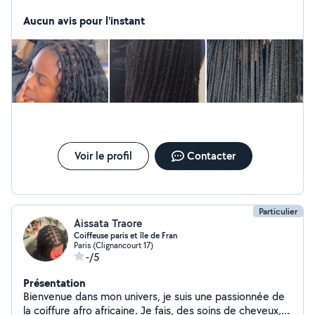
intéressées par des soft locks au crochet, des Boho
Butterfly locks ou même des coiffures sans crochet,
Aucun avis pour l'instant
voici mes réalisations. Je recherche encore 1 modèle
serieuse avant de booker tout mon mois de Février
n'hésitez pas à me contacter je reste disponible Prix
lancement: 25 à 30 selon la coiffure. Si vous êtes
intéressée, contactez-moi en message privé pour plus
d'infos je me situe a chelles je propose des prestation
de coiffure je fait des braise est des locks
Voir le profil
Contacter
Particulier
Aissata Traore
Coiffeuse paris et île de Fran
Paris (Clignancourt 17)
-/5
Présentation
Bienvenue dans mon univers, je suis une passionnée de
la coiffure afro africaine. Je fais, des soins de cheveux,