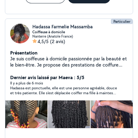
Particulier
Hadassa Farmelie Massamba
Coiffeuse à domicile
Nanterre (Anatole France)
4,5/5
(2 avis)
Présentation
Je suis coiffeuse à domicile passionnée par la beauté et
le bien-être. Je propose des prestations de coiffure
personnalisées directement chez vous, pour vous offrir
confort, gain de temps et un service de qualité. Je
Dernier avis laissé par Maeva : 5/5
réalise des mèches (nattes, twist,...), coloration, tresse
Il y a plus de 6 mois
Hadassa est ponctuelle, elle est une personne agréable, douce
sans ajout de mèches, tresses pour enfant,...
et très patiente. Elle s'est déplacée coiffer ma fille à maintes
reprises, nous sommes toujours très satisfaites de ses
prestations. Nous la recommandons sans aucun problème, les
yeux fermés faites lui confiance mais n'abusez pas de sa
gentillesse. Merci HADASSA, à très bientôt 😃