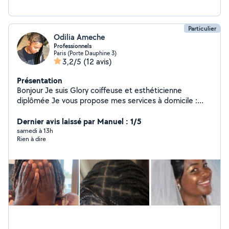
Particulier
Odilia Ameche
Professionnels
Paris (Porte Dauphine 3)
3,2/5
(12 avis)
Présentation
Bonjour Je suis Glory coiffeuse et esthéticienne
diplômée Je vous propose mes services à domicile :
Coiffures afro (tresses, vanilles, etc.) Coiffure tous
types de cheveux Manucure & pédicure Soins du visage
Dernier avis laissé par Manuel : 1/5
Relooking & bien-être Menege Babysitting Je me
samedi à 13h
Rien à dire
déplace partout Travail soigné Professionnalisme
Résultat garanti N'hésitez pas à me contacter en
message privé pour plus d'infos ou pour prendre rendez-
vous !