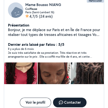
Particulier
Mame Bousso NIANG
Coiffeuse
Paris (Saint-Lambert 16)
4,7/5
(24 avis)
Présentation
Bonjour, je me déplace sur Paris et en Île de France pour
réaliser tout types de tresses africaines et tissages Vous
pouvez retrouver mes prestations sur mon compte
Instagram @lareinedestressessenegalaises
Dernier avis laissé par Fatou : 5/5
Il y a plus de 6 mois
Je suis très satisfaite de sa prestation. Très réactive et très
arrangeante sur le prix . Elle a coiffé ma fille de 4 ans, et cette
dernière n’a pas pleuré alors qu’elle craint des cheveux
normalement. Je recommande fortement !
Voir le profil
Contacter