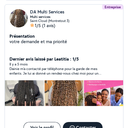
Entreprise
DA Multi Services
Multi services
Saint-Cloud (Montretout 3)
1/5
(1 avis)
Présentation
votre demande et ma priorité
Dernier avis laissé par Leatitia : 1/5
Il y a 5 mois
Dainie m'a contacté par téléphone pour la garde de mes
enfants. Je lui ai donné un rendez-vous chez moi pour un
entretien et une présentation auprès des enfants. Je lui ai fais
savoir que j'ai installé des caméras chez moi, est-ce-qu'elle
peut travaillé dans une maison avec des caméra, elle m'a dit oui
ce n'est pas un problème, c'était le vendredi 20 février 2026 à
14h00. On s'est mis d'accord pour la prise de poste le lundi 23
février 2026 à 10h45. Le lundi, Madame Dainie a prit le poste,
elle s'est occupé des enfants jusqu'à mon retour à 17h45. À
20h, je reçois un SMS de Madame Dainie qui m'impose
d'enlever les caméras installées chez moi pourtant elle savait
déjà que celles-ci étaient mis en place depuis très longtemps.
Le lendemain à 8h30 pendant que j'attendais mon bus pour
Voir le profil
Contacter