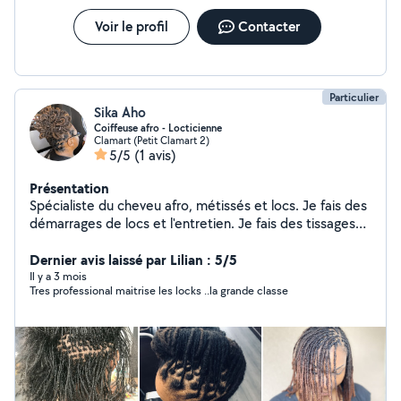
Voir le profil
Contacter
Particulier
Sika Aho
Coiffeuse afro - Locticienne
Clamart (Petit Clamart 2)
5/5
(1 avis)
Présentation
Spécialiste du cheveu afro, métissés et locs. Je fais des
démarrages de locs et l'entretien. Je fais des tissages
,des coupes sur cheveux défrisés, bouclés et afro. Je
tresse également les enfants sans rajouts. Mon
Dernier avis laissé par Lilian : 5/5
WhatsApp +447845672923
Il y a 3 mois
Tres professional maitrise les locks ..la grande classe