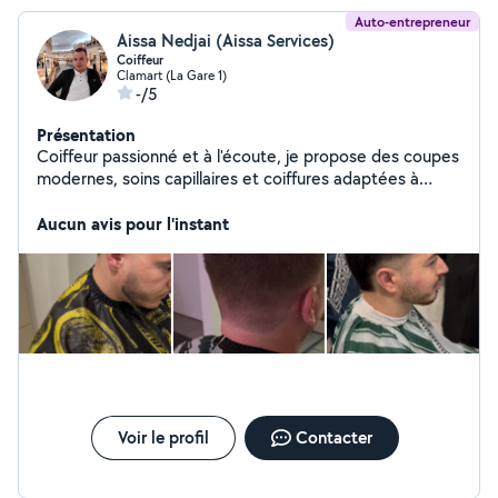
Auto-entrepreneur
Aissa Nedjai (Aissa Services)
Coiffeur
Clamart (La Gare 1)
-/5
Présentation
Coiffeur passionné et à l'écoute, je propose des coupes
modernes, soins capillaires et coiffures adaptées à
chaque style. Mon objectif est de vous offrir un résultat
soigné et une expérience agréable.
Aucun avis pour l'instant
Voir le profil
Contacter