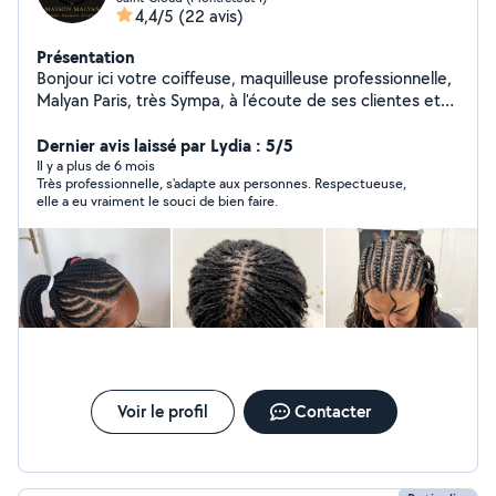
4,4/5
(22 avis)
Présentation
Bonjour ici votre coiffeuse, maquilleuse professionnelle,
Malyan Paris, très Sympa, à l'écoute de ses clientes et
vous apportes le professionnalisme pendant ses
prestations
Dernier avis laissé par Lydia : 5/5
Il y a plus de 6 mois
Très professionnelle, s'adapte aux personnes. Respectueuse,
elle a eu vraiment le souci de bien faire.
Voir le profil
Contacter