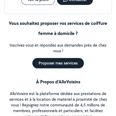
aller au travail, je reçois un deuxième SMS de Madame Dainie
qui me dit qu'elle n'est plus intéressé par ce travail, elle arrête
le contrat, elle ne viendra plus. Elle n'est pas sérieuse.
Vous souhaitez proposer vos services de coiffure
femme à domicile ?
Inscrivez-vous et répondez aux demandes près de chez
vous !
Proposer mes services
À Propos d’AlloVoisins
AlloVoisins est la plateforme dédiée aux prestations de
services et à la location de matériel à proximité de chez
vous ! Rejoignez notre communauté de 4,5 millions de
membres, professionnels et particuliers, et facilitez