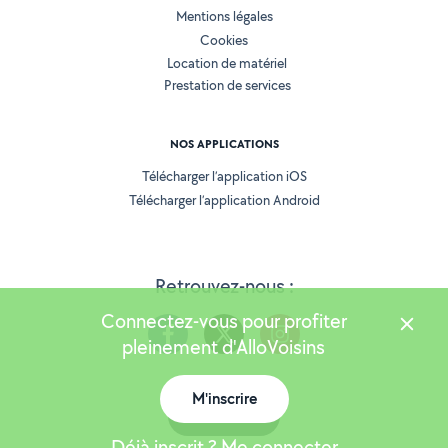
Mentions légales
Cookies
Location de matériel
Prestation de services
NOS APPLICATIONS
Télécharger l’application iOS
Télécharger l’application Android
Retrouvez-nous :
Connectez-vous pour profiter
pleinement d'AlloVoisins
M'inscrire
Version 25.6.0
Carte
Déjà inscrit ? Me connecter