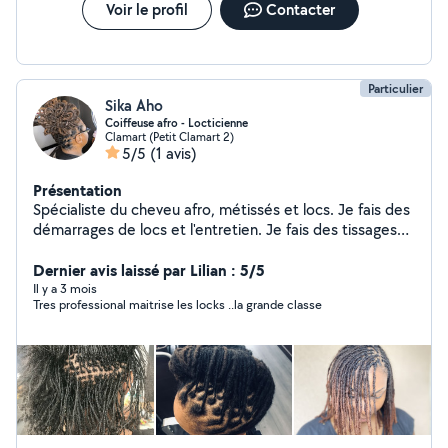
Voir le profil
Contacter
Particulier
Sika Aho
Coiffeuse afro - Locticienne
Clamart (Petit Clamart 2)
5/5
(1 avis)
Présentation
Spécialiste du cheveu afro, métissés et locs. Je fais des
démarrages de locs et l'entretien. Je fais des tissages
,des coupes sur cheveux défrisés, bouclés et afro. Je
tresse également les enfants sans rajouts. Mon
Dernier avis laissé par Lilian : 5/5
WhatsApp +447845672923
Il y a 3 mois
Tres professional maitrise les locks ..la grande classe