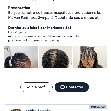
Présentation
Bonjour ici votre coiffeuse, maquilleuse professionnelle,
Malyan Paris, très Sympa, à l'écoute de ses clientes et
vous apportes le professionnalisme pendant ses
prestations
Dernier avis laissé par Marieme : 5/5
Il y a 20 jours
même si nous avons pas fait à faire une personne très
professionnelle engagé et sympathique
Voir le profil
Contacter
Particulier
Odilia Ameche