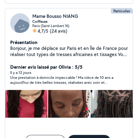
Particulier
Mame Bousso NIANG
Coiffeuse
Paris (Saint-Lambert 16)
4,7/5
(24 avis)
Présentation
Bonjour, je me déplace sur Paris et en Île de France pour
réaliser tout types de tresses africaines et tissages Vous
pouvez retrouver mes prestations sur mon compte
Instagram @lareinedestressessenegalaises
Dernier avis laissé par Olivia : 5/5
Il y a 12 jours
Une prestation à domicile impeccable ! Ma nièce de 10 ans a
aujourd’hui de très belles tresses, réalisées avec soin et
précision. Une tresseuse douce, patiente, on sent le vrai
savoir-faire. Je recommande sans hésiter ! À très bientôt