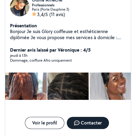
Professionnels
Paris (Porte Dauphine 3)
3,4/5
(11 avis)
Présentation
Bonjour Je suis Glory coiffeuse et esthéticienne
diplômée Je vous propose mes services à domicile :
Coiffures afro (tresses, vanilles, etc.) Coiffure tous
types de cheveux Manucure & pédicure Soins du visage
Dernier avis laissé par Véronique : 4/5
Relooking & bien-être Menege Babysitting Je me
jeudi à 13h
Dommage, coiffure Afro uniquement
déplace partout Travail soigné Professionnalisme
Résultat garanti N'hésitez pas à me contacter en
message privé pour plus d'infos ou pour prendre rendez-
vous !
Voir le profil
Contacter