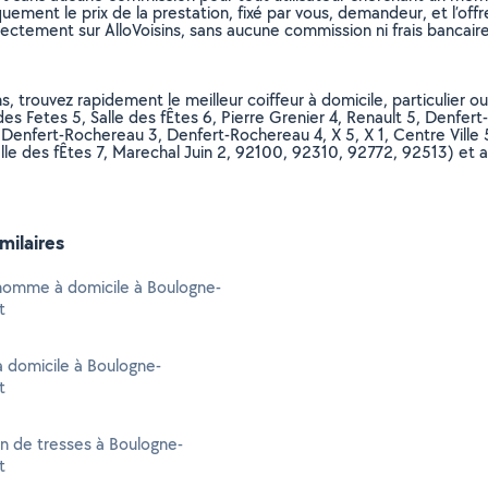
uement le prix de la prestation, fixé par vous, demandeur, et l’offr
rectement sur AlloVoisins, sans aucune commission ni frais bancaire
ns, trouvez rapidement le meilleur coiffeur à domicile, particulier
 des Fetes 5, Salle des fÊtes 6, Pierre Grenier 4, Renault 5, Denfert
Denfert-Rochereau 3, Denfert-Rochereau 4, X 5, X 1, Centre Ville 5, 
Salle des fÊtes 7, Marechal Juin 2, 92100, 92310, 92772, 92513) et 
imilaires
 homme à domicile à Boulogne-
t
à domicile à Boulogne-
t
on de tresses à Boulogne-
t