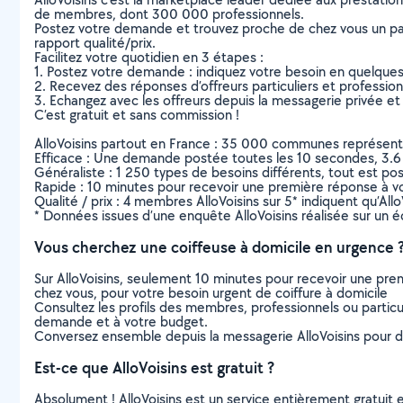
de membres, dont 300 000 professionnels.
Postez votre demande et trouvez proche de chez vous un parti
rapport qualité/prix.
Facilitez votre quotidien en 3 étapes :
1. Postez votre demande : indiquez votre besoin en quelque
2. Recevez des réponses d’offreurs particuliers et professio
3. Echangez avec les offreurs depuis la messagerie privée et 
C’est gratuit et sans commission !
AlloVoisins partout en France : 35 000 communes représentées 
Efficace : Une demande postée toutes les 10 secondes, 3.6
Généraliste : 1 250 types de besoins différents, tout est poss
Rapide : 10 minutes pour recevoir une première réponse à 
Qualité / prix : 4 membres AlloVoisins sur 5* indiquent qu’All
* Données issues d’une enquête AlloVoisins réalisée sur un é
Vous cherchez une coiffeuse à domicile en urgence 
Sur AlloVoisins, seulement 10 minutes pour recevoir une p
chez vous, pour votre besoin urgent de coiffure à domicile
Consultez les profils des membres, professionnels ou particuli
demande et à votre budget.
Conversez ensemble depuis la messagerie AlloVoisins pour de
Est-ce que AlloVoisins est gratuit ?
Absolument ! AlloVoisins est un service entièrement gratuit 