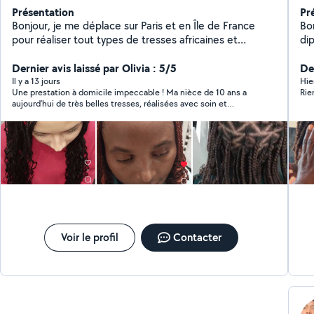
Présentation
Pr
Bonjour, je me déplace sur Paris et en Île de France
Bonjour Je suis G
pour réaliser tout types de tresses africaines et
diplômée Je vo
tissages Vous pouvez retrouver mes prestations sur
Coif
mon compte Instagram
Dernier avis laissé par Olivia : 5/5
types de
De
@lareinedestressessenegalaises
Relo
Il y a 13 jours
Hie
Une prestation à domicile impeccable ! Ma nièce de 10 ans a
Rie
déplace 
aujourd’hui de très belles tresses, réalisées avec soin et
Résultat
précision. Une tresseuse douce, patiente, on sent le vrai
me
savoir-faire. Je recommande sans hésiter ! À très bientôt
re
Voir le profil
Contacter