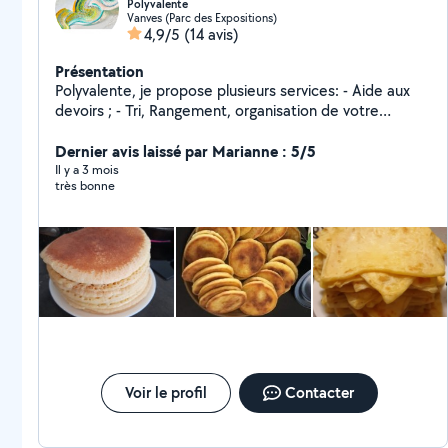
Polyvalente
Vanves (Parc des Expositions)
4,9/5
(14 avis)
Présentation
Polyvalente, je propose plusieurs services: - Aide aux
devoirs ; - Tri, Rangement, organisation de votre
domicile; - Aide à Préparer vos repas maisons pour la
semaine; - Organisation administrative ; - Coiffure pour
Dernier avis laissé par Marianne : 5/5
personnes âgées ( brushing- Teinte - coupe/ égalisation
Il y a 3 mois
très bonne
) /bonne expérience une première séance d'essai à 10
euros seulement
Voir le profil
Contacter