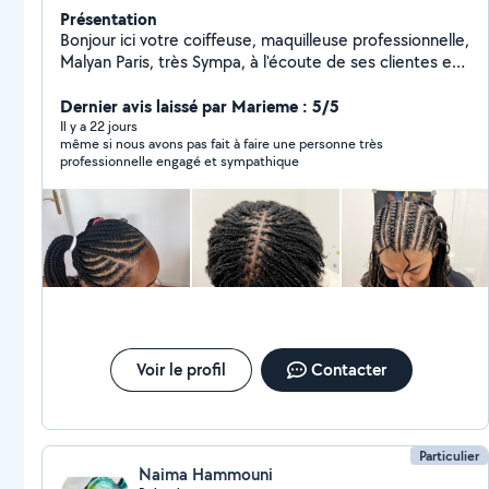
Présentation
Bonjour ici votre coiffeuse, maquilleuse professionnelle,
Malyan Paris, très Sympa, à l'écoute de ses clientes et
vous apportes le professionnalisme pendant ses
prestations
Dernier avis laissé par Marieme : 5/5
Il y a 22 jours
même si nous avons pas fait à faire une personne très
professionnelle engagé et sympathique
Voir le profil
Contacter
Particulier
Naima Hammouni