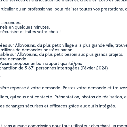
culier ou un professionnel pour réaliser toutes vos prestations, d
s secondes.
nnels en quelques minutes.
sécurisée et faites votre choix !
sur AlloVoisins, du plus petit village à la plus grande ville, tro
 millions de demandes postées par an
ible sur AlloVoisins, du plus petit besoin aux plus grands projets.
votre demande
oVoisins propose un bon rapport qualité/prix
chantillon de 5 671 personnes interrogées (Février 2024)
?
remière réponse à votre demande. Postez votre demande et trouve
ers, qui vous ont contacté. Présentation, photos de réalisation, exp
s échanges sécurisés et efficaces grâce aux outils intégrés.
et sans aucune commission pour tout utilisateur cherchant un membre