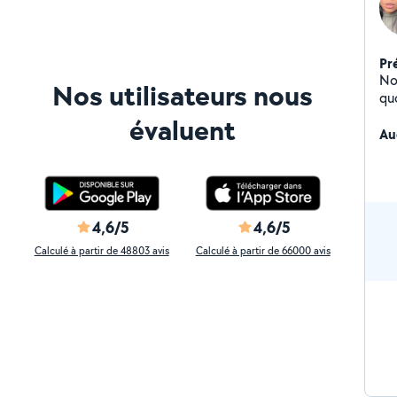
Pr
No
Nos utilisateurs nous
qu
voi
évaluent
Es
Au
4,6/5
4,6/5
Calculé à partir de 48803 avis
Calculé à partir de 66000 avis