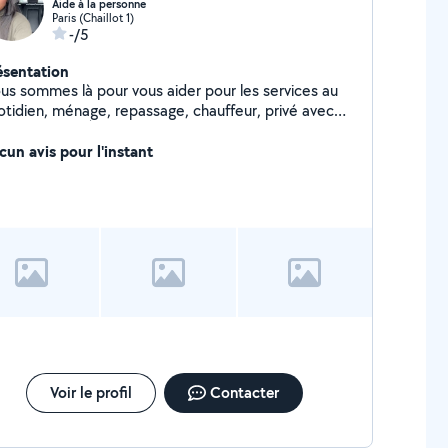
Aide à la personne
Paris (Chaillot 1)
-/5
ésentation
us sommes là pour vous aider pour les services au
otidien, ménage, repassage, chauffeur, privé avec
ture de luxe. À votre disposition. Coiffeuse
théticienne à couturière, domicile
cun avis pour l'instant
Voir le profil
Contacter