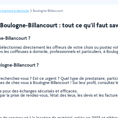
x homme à domicile
Boulogne-Billancourt
ulogne-Billancourt : tout ce qu’il faut sav
e-Billancourt ?
 Sélectionnez directement les offreurs de votre choix ou postez 
tes les coiffeuses à domicile, professionnels et particuliers, à Bo
logne-Billancourt ?
recherchez-vous ? Est-ce urgent ? Quel type de prestataire, particu
es de chez vous à Boulogne-Billancourt ! Sur leur profil, consultez l
ns pour des échanges sécurisés et efficaces.
r la prise de rendez-vous, l’état des lieux, les devis et les facture
ns de services et à la location de matériel, créée en 2013 et plébi