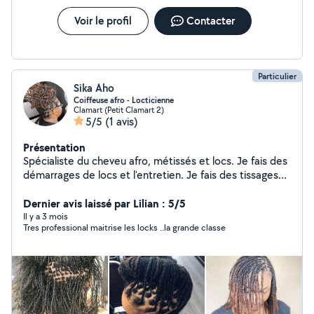
Voir le profil
Contacter
Particulier
Sika Aho
Coiffeuse afro - Locticienne
Clamart (Petit Clamart 2)
5/5
(1 avis)
Présentation
Spécialiste du cheveu afro, métissés et locs. Je fais des
démarrages de locs et l'entretien. Je fais des tissages
,des coupes sur cheveux défrisés, bouclés et afro. Je
tresse également les enfants sans rajouts. Mon
Dernier avis laissé par Lilian : 5/5
WhatsApp +447845672923
Il y a 3 mois
Tres professional maitrise les locks ..la grande classe