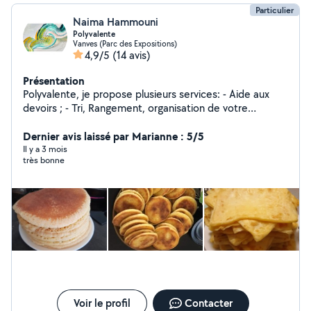
Particulier
Naima Hammouni
Polyvalente
Vanves (Parc des Expositions)
4,9/5
(14 avis)
Présentation
Polyvalente, je propose plusieurs services: - Aide aux
devoirs ; - Tri, Rangement, organisation de votre
domicile; - Aide à Préparer vos repas maisons pour la
semaine; - Organisation administrative ; - Coiffure pour
Dernier avis laissé par Marianne : 5/5
personnes âgées ( brushing- Teinte - coupe/ égalisation
Il y a 3 mois
très bonne
) /bonne expérience une première séance d'essai à 10
euros seulement
Voir le profil
Contacter