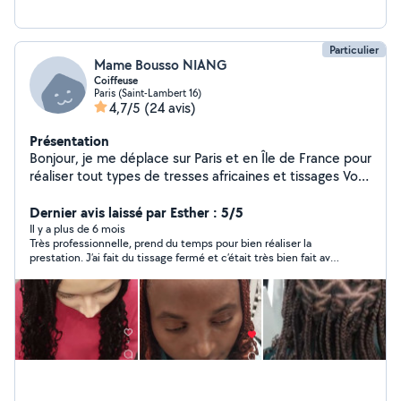
Particulier
Mame Bousso NIANG
Coiffeuse
Paris (Saint-Lambert 16)
4,7/5
(24 avis)
Présentation
Bonjour, je me déplace sur Paris et en Île de France pour
réaliser tout types de tresses africaines et tissages Vous
pouvez retrouver mes prestations sur mon compte
Instagram @lareinedestressessenegalaises
Dernier avis laissé par Esther : 5/5
Il y a plus de 6 mois
Très professionnelle, prend du temps pour bien réaliser la
prestation. J’ai fait du tissage fermé et c’était très bien fait avec
beaucoup de finesse. Prix abordable. Je la recommande
fortement.