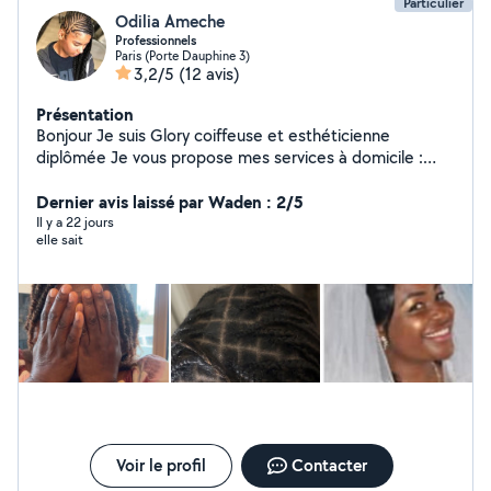
Particulier
Odilia Ameche
Professionnels
Paris (Porte Dauphine 3)
3,2/5
(12 avis)
Présentation
Bonjour Je suis Glory coiffeuse et esthéticienne
diplômée Je vous propose mes services à domicile :
Coiffures afro (tresses, vanilles, etc.) Coiffure tous
types de cheveux Manucure & pédicure Soins du visage
Dernier avis laissé par Waden : 2/5
Relooking & bien-être Menege Babysitting Je me
Il y a 22 jours
elle sait
déplace partout Travail soigné Professionnalisme
Résultat garanti N'hésitez pas à me contacter en
message privé pour plus d'infos ou pour prendre rendez-
vous !
Voir le profil
Contacter