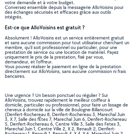
votre demande et à votre budget.
Conversez ensemble depuis la messagerie AlloVoisins pour
des échanges sécurisés et efficaces grâce aux outils
intégrés.
Est-ce que AlloVoisins est gratuit ?
Absolument ! AlloVoisins est un service entièrement gratuit
et sans aucune commission pour tout utilisateur cherchant un
membre, qu’il soit professionnel ou particulier, pour une
prestation de service ou une location de matériel. Payez
uniquement le prix de la prestation, fixé par vous,
demandeur, et l’offreur.
Vous pouvez réaliser le paiement en ligne de la prestation
directement sur AlloVoisins, sans aucune commission ni frais
bancaires.
Une urgence ? Un besoin ponctuel ou régulier ? Sur
AlloVoisins, trouvez rapidement le meilleur coiffeur à
domicile, particulier ou professionnel, pour faire un lissage de
cheveux à domicile sur la ville de Boulogne-Billancourt
(Denfert-Rochereau 8, Denfert-Rochereau 3, Marechal Juin
3, X 7, Salle des fÊtes 7, Marechal Juin 6, Denfert-Rochereau
5, Denfert-Rochereau 6, Centre Ville 3, Salle des Fetes 3,
Marechal Juin 1, Centre Ville 2, X 2, Renault 2, Denfert-
Rochereau 1, Renault 1, Renault 4, X 4, X 6, Marechal Juin 2,