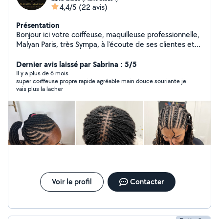
4,4/5
(22 avis)
Présentation
Bonjour ici votre coiffeuse, maquilleuse professionnelle,
Malyan Paris, très Sympa, à l'écoute de ses clientes et
vous apportes le professionnalisme pendant ses
prestations
Dernier avis laissé par Sabrina : 5/5
Il y a plus de 6 mois
super coiffeuse propre rapide agréable main douce souriante je
vais plus la lacher
Voir le profil
Contacter