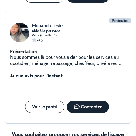
Particulier
Mouanda Lesie
Aide à la personne
Paris (Chaillot 1)
-/5
Présentation
Nous sommes là pour vous aider pour les services au
quotidien, ménage, repassage, chauffeur, privé avec
voiture de luxe. À votre disposition. Coiffeuse
Esthéticienne à couturière, domicile
Aucun avis pour l'instant
Voir le profil
Contacter
Vous souhaitez proposer vos services de lissage