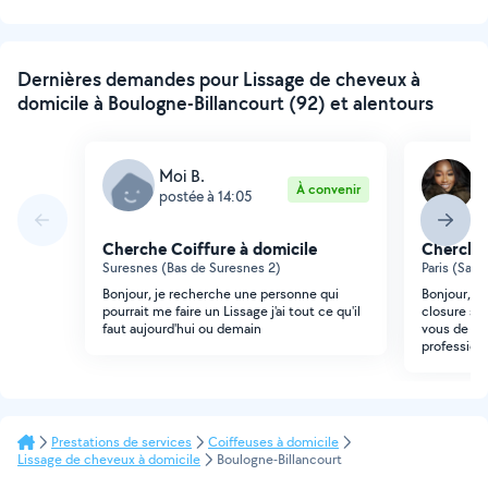
Dernières demandes pour Lissage de cheveux à
domicile à Boulogne-Billancourt (92) et alentours
Moi B.
N
À convenir
postée à 14:05
p
Cherche Coiffure à domicile
Cherche 
Suresnes (Bas de Suresnes 2)
Paris (Sain
Bonjour, je recherche une personne qui
Bonjour, j'
pourrait me faire un Lissage j'ai tout ce qu'il
closure sur
faut aujourd'hui ou demain
vous de vo
profession
Prestations de services
Coiffeuses à domicile
Lissage de cheveux à domicile
Boulogne-Billancourt