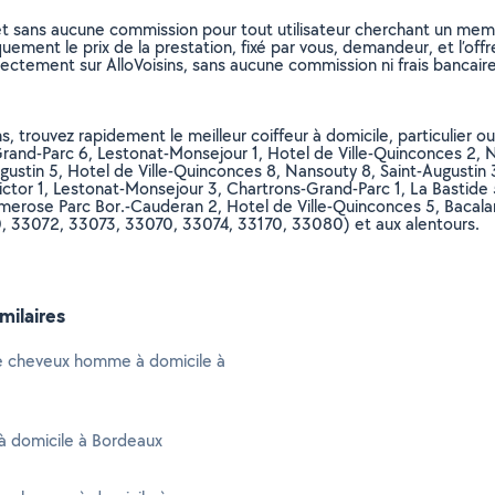
et sans aucune commission pour tout utilisateur cherchant un membre
uement le prix de la prestation, fixé par vous, demandeur, et l’offr
rectement sur AlloVoisins, sans aucune commission ni frais bancaire
s, trouvez rapidement le meilleur coiffeur à domicile, particulier 
Grand-Parc 6, Lestonat-Monsejour 1, Hotel de Ville-Quinconces 2,
ugustin 5, Hotel de Ville-Quinconces 8, Nansouty 8, Saint-Augustin
ctor 1, Lestonat-Monsejour 3, Chartrons-Grand-Parc 1, La Bastide 5
 Primerose Parc Bor.-Cauderan 2, Hotel de Ville-Quinconces 5, B
 33072, 33073, 33070, 33074, 33170, 33080) et aux alentours.
imilaires
 cheveux homme à domicile à
à domicile à Bordeaux