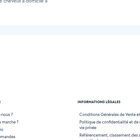
e cheveux à domicile à
N
INFORMATIONS LÉGALES
-nous ?
Conditions Générales de Vente et 
 marche ?
Politique de confidentialité et de
vie privée
ro
Référencement, classement des 
demandes