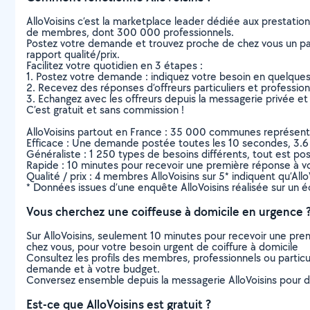
AlloVoisins c’est la marketplace leader dédiée aux prestatio
de membres, dont 300 000 professionnels.
Postez votre demande et trouvez proche de chez vous un parti
rapport qualité/prix.
Facilitez votre quotidien en 3 étapes :
1. Postez votre demande : indiquez votre besoin en quelque
2. Recevez des réponses d’offreurs particuliers et professio
3. Echangez avec les offreurs depuis la messagerie privée et 
C’est gratuit et sans commission !
AlloVoisins partout en France : 35 000 communes représentées 
Efficace : Une demande postée toutes les 10 secondes, 3.6
Généraliste : 1 250 types de besoins différents, tout est poss
Rapide : 10 minutes pour recevoir une première réponse à 
Qualité / prix : 4 membres AlloVoisins sur 5* indiquent qu’All
* Données issues d’une enquête AlloVoisins réalisée sur un é
Vous cherchez une coiffeuse à domicile en urgence 
Sur AlloVoisins, seulement 10 minutes pour recevoir une p
chez vous, pour votre besoin urgent de coiffure à domicile
Consultez les profils des membres, professionnels ou particuli
demande et à votre budget.
Conversez ensemble depuis la messagerie AlloVoisins pour de
Est-ce que AlloVoisins est gratuit ?