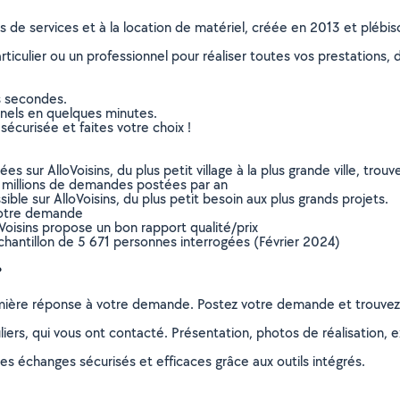
ns de services et à la location de matériel, créée en 2013 et plébi
culier ou un professionnel pour réaliser toutes vos prestations, d
s secondes.
nnels en quelques minutes.
sécurisée et faites votre choix !
sur AlloVoisins, du plus petit village à la plus grande ville, tro
 millions de demandes postées par an
ible sur AlloVoisins, du plus petit besoin aux plus grands projets.
votre demande
oVoisins propose un bon rapport qualité/prix
chantillon de 5 671 personnes interrogées (Février 2024)
?
remière réponse à votre demande. Postez votre demande et trouve
ers, qui vous ont contacté. Présentation, photos de réalisation, exp
s échanges sécurisés et efficaces grâce aux outils intégrés.