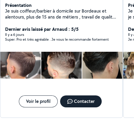
Présentation
Pr
Je suis coiffeur/barbier à domicile sur Bordeaux et
Je
alentours, plus de 15 ans de métiers , travail de qualité
je s
et à l'écoute.
n'
Dernier avis laissé par Arnaud : 5/5
de
De
Il y a 6 jours
Il y
Super. Pro et très agréable . Je vous le recommande fortement
Je 
Voir le profil
Contacter