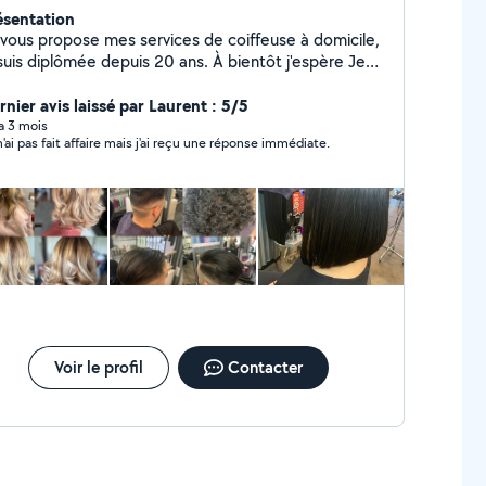
ésentation
 vous propose mes services de coiffeuse à domicile,
uis diplômée depuis 20 ans. À bientôt j'espère Je
ai pas d'abonnement donc je peux répondre qu'à 4
mandes. Merci
rnier avis laissé par Laurent : 5/5
 a 3 mois
n'ai pas fait affaire mais j'ai reçu une réponse immédiate.
Voir le profil
Contacter