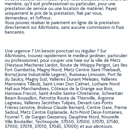
membre, qu’il soit professionnel ou particulier, pour une
prestation de service ou une location de matériel. Payez
uniquement le prix de la prestation, fixé par vous,
demandeur, et l’offreur.
Vous pouvez réaliser le paiement en ligne de la prestation
directement sur AlloVoisins, sans aucune commission ni frais
bancaires.
Une urgence ? Un besoin ponctuel ou régulier ? Sur
AlloVoisins, trouvez rapidement le meilleur jardinier, particulier
ou professionnel, pour couper une haie sur la ville de Metz
(Hestaux Macherez Liedot, Route de Woippy Perigot, Les Iles
Fort Gambetta, Magny Nord, Metz Centre Saint-Thiebault,
Borny(zone Industrielle Legere), Ruisseau Limousin, Port Ile
du Saulcy, Magny Sud, Vallieres Dunant Melezes, Vallieres
Marroniers Tilleuls, Saint-Livier Don Calmet, Lothaire Nord
Hall aux Marchandises, Côteaux de la Grange aux Bois,
Hannaux Frecot, Saint-Andre Sainte-Chretienne, Schweitzer
Bearn Roussillon, Patrotte Route de Thionville, Argonne
Lagneau, Vallieres Jacinthes Tulipes, Devant-Les-Ponts
Frieres Lenotre, Bridoux Claude Bernard, Centre Gare, Pierne
Sadoul, Metz Centre Esplanade, Acti-Nord Deux-Fontaines,
Fournel T. de Gargan Dassenoy, Dauphine Nord, Nouvelle
Ville Bouteiller, Technopole, 57050, 57000, 57070, 57140,
57950, 57078, 57010, 57045, 57000) et aux alentours.