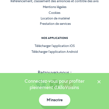
Référencement, classement des annonces et contrôle des avis
Mentions légales
Cookies
Location de matériel
Prestation de services
NOS APPLICATIONS
Télécharger l’application iOS
Télécharger l’application Android
Retrouvez-nous :
Connectez-vous pour profiter
pleinement d'AlloVoisins
M'inscrire
Version 25.6.0
Carte