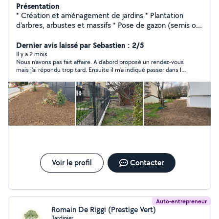
Présentation
* Création et aménagement de jardins * Plantation
d'arbres, arbustes et massifs * Pose de gazon (semis ou
rouleaux) * Taille de haies et d'arbustes * Entretien
régulier de vos espaces verts * Travaux d'aménagement
Dernier avis laissé par Sebastien : 2/5
extérieur * Maçonnerie paysagère * Terrasse Intervient
Il y a 2 mois
Nous n'avons pas fait affaire. A d'abord proposé un rendez-vous
dans la Moselle
mais j'ai répondu trop tard. Ensuite il m'a indiqué passer dans la
semaine, plus aucune nouvelles et ne répond plus aux
messages depuis 3 semaines. Pas sérieux
Voir le profil
Contacter
Auto-entrepreneur
Romain De Riggi (Prestige Vert)
Jardinier