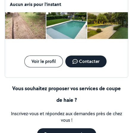
complète adaptées aux besoins de vos jardins alliant
Aucun avis pour l'instant
qualité réactivité et sérieux
Voir le profil
Contacter
Vous souhaitez proposer vos services de coupe
de haie ?
Inscrivez-vous et répondez aux demandes près de chez
vous !