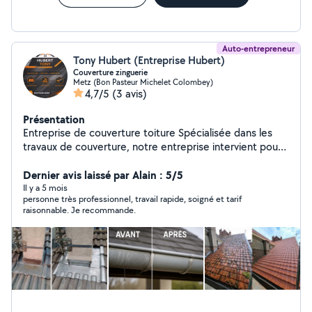
Auto-entrepreneur
Tony Hubert (Entreprise Hubert)
Couverture zinguerie
Metz (Bon Pasteur Michelet Colombey)
4,7/5
(3 avis)
Présentation
Entreprise de couverture toiture Spécialisée dans les
travaux de couverture, notre entreprise intervient pour
la pose, la rénovation et l'entretien de toitures. Nous
assurons des prestations de qualité en tuiles, ardoises
Dernier avis laissé par Alain : 5/5
ou zinc, ainsi que les travaux d'étanchéité et de
Il y a 5 mois
personne très professionnel, travail rapide, soigné et tarif
réparation. Sérieux, réactifs et à l'écoute, nous mettons
raisonnable. Je recommande.
notre savoir-faire au service de vos projets pour garantir
une toiture solide, durable et esthétiq