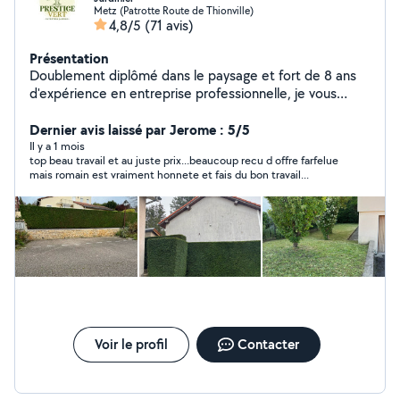
Metz (Patrotte Route de Thionville)
4,8/5
(71 avis)
Présentation
Doublement diplômé dans le paysage et fort de 8 ans
d'expérience en entreprise professionnelle, je vous
propose des services d'entretien extérieur de qualité :
Tonte de pelouse Taille de haies et d'arbustes
Dernier avis laissé par Jerome : 5/5
Débroussaillage Nettoyage haute pression (Kärcher) Je
Il y a 1 mois
top beau travail et au juste prix...beaucoup recu d offre farfelue
suis équipé et à l'écoute de vos besoins pour entretenir
mais romain est vraiment honnete et fais du bon travail...
et valoriser vos espaces extérieurs. N'hésitez pas à me
contacter pour un devis gratuit
Voir le profil
Contacter