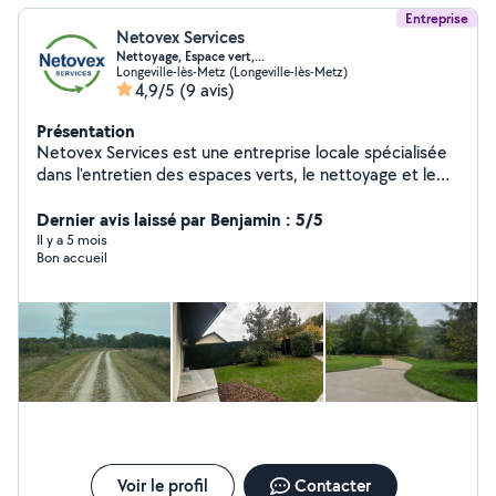
Entreprise
Netovex Services
Nettoyage, Espace vert,...
Longeville-lès-Metz (Longeville-lès-Metz)
4,9/5
(9 avis)
Présentation
Netovex Services est une entreprise locale spécialisée
dans l'entretien des espaces verts, le nettoyage et le
débarras. Nous intervenons rapidement pour des
prestations ponctuelles ou récurrentes, aussi bien pour
Dernier avis laissé par Benjamin : 5/5
les particuliers que pour les professionnels (agences
Il y a 5 mois
Bon accueil
immobilières, syndics, promoteurs, artisans). Nos
engagements : Réactivité et respect des délais Travail
soigné et chantiers propres Devis clairs et rapides
Interventions fiables, même en urgence Zone
d'intervention : Metz et alentours.
Voir le profil
Contacter