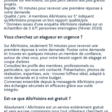
possible sur AlloVoisins, du plus petit besoin aux plus grands
projets.
Rapide : 10 minutes pour recevoir une première réponse à
votre demande
Qualité / prix : 4 membres AlloVoisins sur 5* indiquent
qu’AlloVoisins propose un bon rapport qualité/prix
* Données issues d’une enquête AlloVoisins réalisée sur un
échantillon de 5 671 personnes interrogées (Février 2024)
Vous cherchez un elagueur en urgence ?
Sur AlloVoisins, seulement 10 minutes pour recevoir une
première réponse à votre demande. Postez votre demande
et trouvez en quelques minutes un membre de confiance,
autour de chez vous, pour votre besoin urgent de elagage et
coupe d'arbres
Consultez les profils des membres, professionnels ou
particuliers, qui vous ont contacté. Présentation, photos de
réalisation, expertises, avis : trouvez l'offreur idéal, adapté à
votre demande et à votre budget.
Conversez ensemble depuis la messagerie AlloVoisins pour
des échanges sécurisés et efficaces grâce aux outils
intégrés.
Est-ce que AlloVoisins est gratuit ?
Absolument ! AlloVoisins est un service entièrement gratuit
et sans aucune commission pour tout utilisateur cherchant un