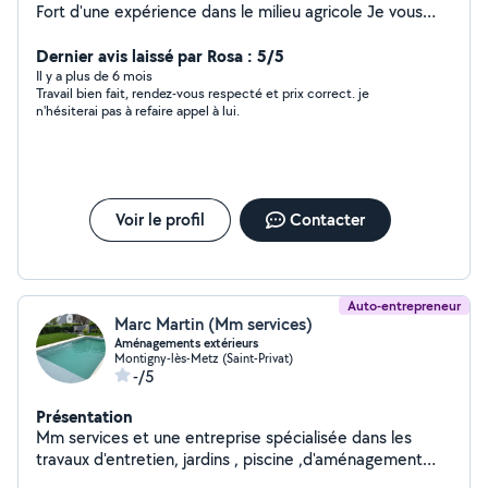
Fort d'une expérience dans le milieu agricole Je vous
propose mes services de terrassement et
aménagement extérieur
Dernier avis laissé par Rosa : 5/5
Il y a plus de 6 mois
Travail bien fait, rendez-vous respecté et prix correct. je
n'hésiterai pas à refaire appel à lui.
Voir le profil
Contacter
Auto-entrepreneur
Marc Martin (Mm services)
Aménagements extérieurs
Montigny-lès-Metz (Saint-Privat)
-/5
Présentation
Mm services et une entreprise spécialisée dans les
travaux d'entretien, jardins , piscine ,d'aménagement
extérieurs. Nous vous proposons des solutions