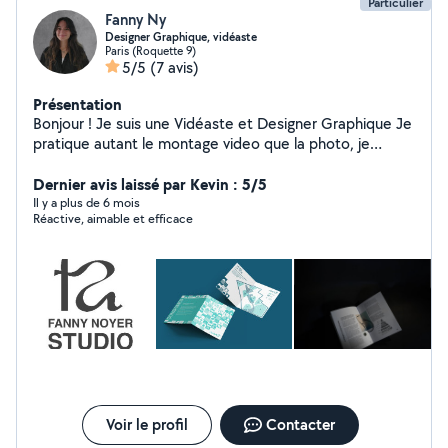
Particulier
Fanny Ny
Designer Graphique, vidéaste
Paris (Roquette 9)
5/5
(7 avis)
Présentation
Bonjour ! Je suis une Vidéaste et Designer Graphique Je
pratique autant le montage video que la photo, je
pratique tout ce qui touche au graphisme ou au motion
design , n'hésitez pas ! Diplômée d'un Bachelor Design
Dernier avis laissé par Kevin : 5/5
Graphique print et numérique et d'un Master Direction
Il y a plus de 6 mois
Réactive, aimable et efficace
Artistique
Voir le profil
Contacter