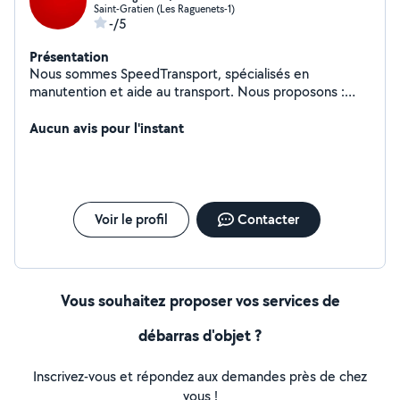
Saint-Gratien (Les Raguenets-1)
-/5
Présentation
Nous sommes SpeedTransport, spécialisés en
manutention et aide au transport. Nous proposons :
Chargement / déchargement Port de meubles lourds
Montage / démontage de meubles Aide au rangement /
Aucun avis pour l'instant
organisation Équipe sérieuse, ponctuelle et soigneuse.
Devis rapide sur demande. Pourquoi nous choisir ?
Équipe sérieuse, ponctuelle et soigneuse Intervention
rapide selon vos disponibilités Travail propre et organisé
Devis clair et rapide N'hésitez pas à nous contacter en
Voir le profil
Contacter
nous précisant votre demande (adresse, étage, accès,
liste des meubles) afin que nous puissions vous
proposer un tarif adapté.
Vous souhaitez proposer vos services de
débarras d'objet ?
Inscrivez-vous et répondez aux demandes près de chez
vous !