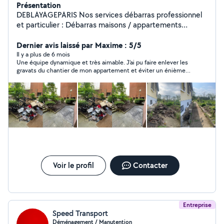
Présentation
DEBLAYAGEPARIS Nos services débarras professionnel
et particulier : Débarras maisons / appartements
Débarras de locaux commerciaux Débarras après
sinistres (inondation, incendies, logements insalubres)
Dernier avis laissé par Maxime : 5/5
Débarras liés à des successions urgentes Visibles sur
Il y a plus de 6 mois
Une équipe dynamique et très aimable. J'ai pu faire enlever les
tous les réseaux : deblayageparis
gravats du chantier de mon appartement et éviter un énième
voyage à la déchèterie. Je recommande.
Voir le profil
Contacter
Entreprise
Speed Transport
Déménagement / Manutention