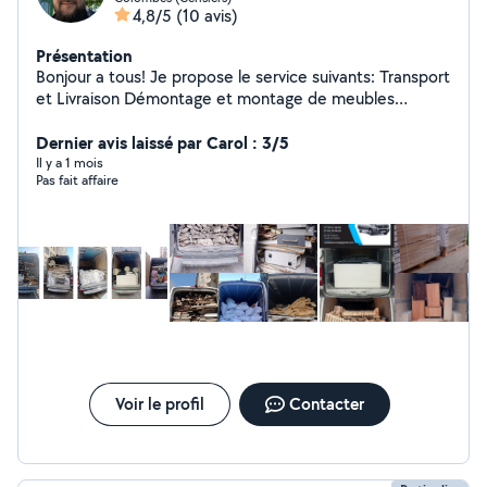
4,8/5
(10 avis)
Présentation
Bonjour a tous! Je propose le service suivants: Transport
et Livraison Démontage et montage de meubles
Debarras - dechets de chantiers, garages, caves,
appartements, bureaux Facture disponible sur demande
Dernier avis laissé par Carol : 3/5
Rapide,sérieux, prix abordables. Merci
Il y a 1 mois
Pas fait affaire
Voir le profil
Contacter