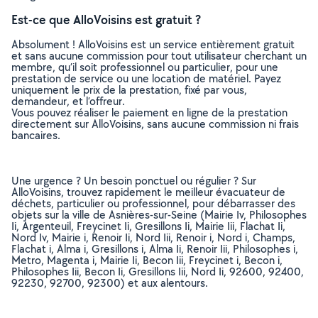
Est-ce que AlloVoisins est gratuit ?
Absolument ! AlloVoisins est un service entièrement gratuit
et sans aucune commission pour tout utilisateur cherchant un
membre, qu’il soit professionnel ou particulier, pour une
prestation de service ou une location de matériel. Payez
uniquement le prix de la prestation, fixé par vous,
demandeur, et l’offreur.
Vous pouvez réaliser le paiement en ligne de la prestation
directement sur AlloVoisins, sans aucune commission ni frais
bancaires.
Une urgence ? Un besoin ponctuel ou régulier ? Sur
AlloVoisins, trouvez rapidement le meilleur évacuateur de
déchets, particulier ou professionnel, pour débarrasser des
objets sur la ville de Asnières-sur-Seine (Mairie Iv, Philosophes
Ii, Argenteuil, Freycinet Ii, Gresillons Ii, Mairie Iii, Flachat Ii,
Nord Iv, Mairie i, Renoir Ii, Nord Iii, Renoir i, Nord i, Champs,
Flachat i, Alma i, Gresillons i, Alma Ii, Renoir Iii, Philosophes i,
Metro, Magenta i, Mairie Ii, Becon Iii, Freycinet i, Becon i,
Philosophes Iii, Becon Ii, Gresillons Iii, Nord Ii, 92600, 92400,
92230, 92700, 92300) et aux alentours.