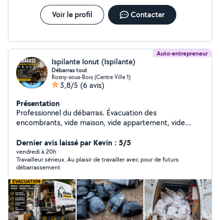
Voir le profil
Contacter
Auto-entrepreneur
Ispilante Ionut (Ispilante)
Débarras tout
Rosny-sous-Bois (Centre Ville 1)
3,8/5
(6 avis)
Présentation
Professionnel du débarras. Évacuation des
encombrants, vide maison, vide appartement, vide
cave, vide garage. Intervention rapide, devis gratuit et
travail soigné en Île-de-France.
Dernier avis laissé par Kevin : 5/5
vendredi à 20h
Travailleur sérieux. Au plaisir de travailler avec pour de futurs
débarrassement