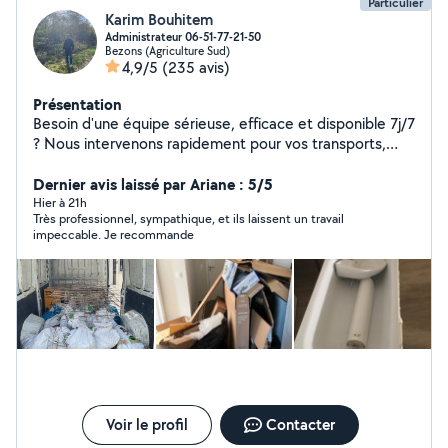
Particulier
Karim Bouhitem
Administrateur 06-51-77-21-50
Bezons (Agriculture Sud)
4,9/5
(235 avis)
Présentation
Besoin d'une équipe sérieuse, efficace et disponible 7j/7
? Nous intervenons rapidement pour vos transports,
nettoyages, débarras, jardinage, entretien piscine et
travaux extérieurs. Transport & manutention Transport
Dernier avis laissé par Ariane : 5/5
de meubles, colis, électroménager Chargement /
Hier à 21h
Très professionnel, sympathique, et ils laissent un travail
déchargement Déplacement d'objets lourds ou
impeccable. Je recommande
encombrants Aide au déménagement Débarras de
caves, garages, greniers Livraison et montage de
meubles (IKEA, But, Conforama) Nettoyage
professionnel (avec notre matériel vapeur) Nettoyage
de canapé, tapis, matelas, chaises, moquettes
Aspirateur vapeur / laveuse vapeur haute performance
Produits de nettoyage fournis Nettoyage complet
d'appartements, maisons, locaux Jardinage & extérieur
Tonte, taille de haies et d'arbustes Désherbage
Nettoyage d'allées et terrasses Remise en état
Voir le profil
Contacter
d'espaces extérieurs Entretien piscine Nettoyage