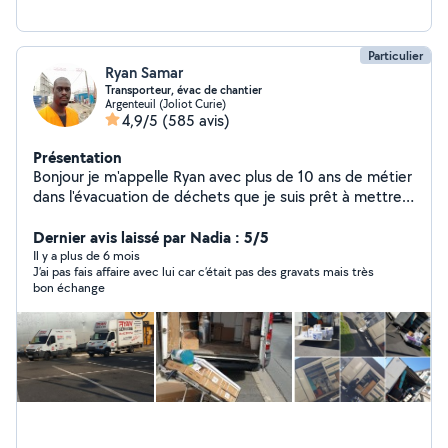
Entretien régulier ou ponctuel Contacteznous, nous
nous adaptons à vos besoins et intervenons
rapidement.
Particulier
Ryan Samar
Transporteur, évac de chantier
Argenteuil (Joliot Curie)
4,9/5
(585 avis)
Présentation
Bonjour je m'appelle Ryan avec plus de 10 ans de métier
dans l'évacuation de déchets que je suis prêt à mettre à
votre service n'hésitez pas à me contacter je suis
disponible à toute heure
Dernier avis laissé par Nadia : 5/5
Il y a plus de 6 mois
J’ai pas fais affaire avec lui car c’était pas des gravats mais très
bon échange