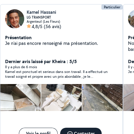
Particulier
Kamel Hassani
LG TRANSPORT
Argenteuil (Les Fleurs)
4,8/5
(56 avis)
Présentation
Pr
Je n'ai pas encore renseigné ma présentation.
No
basée a
es
Dernier avis laissé par Kheira : 5/5
œu
Der
besoi
Il y a plus de 6 mois
Il 
Kamel est ponctuel et serieux dans son travail. Il a effectué un
Je n
cli
travail soigné et propre avec un prix abordable , je le
aff
recommande sans hésitation
Voir le profil
Contacter