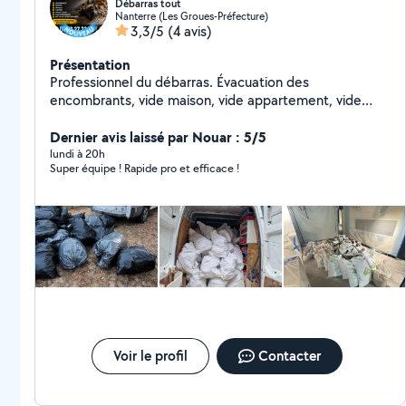
Débarras tout
Nanterre (Les Groues-Préfecture)
3,3/5
(4 avis)
Présentation
Professionnel du débarras. Évacuation des
encombrants, vide maison, vide appartement, vide
cave, vide garage. Intervention rapide, devis gratuit et
travail soigné en Île-de-France.
Dernier avis laissé par Nouar : 5/5
lundi à 20h
Super équipe ! Rapide pro et efficace !
Voir le profil
Contacter