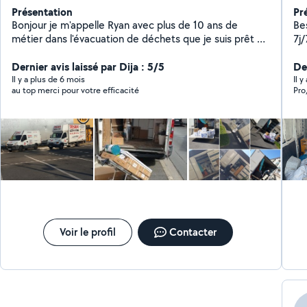
Présentation
Pr
Bonjour je m'appelle Ryan avec plus de 10 ans de
Be
métier dans l'évacuation de déchets que je suis prêt à
7j
mettre à votre service n'hésitez pas à me contacter je
tr
suis disponible à toute heure
Dernier avis laissé par Dija : 5/5
pisci
De
Tr
Il y a plus de 6 mois
Il y
au top merci pour votre efficacité
Pro
Char
lourd
Déb
mo
Ne
Ne
moquettes As
performance
com
extérieur Tont
Désherbage N
Voir le profil
Contacter
état d
En
no
ra