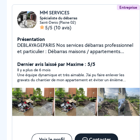
Entreprise
MM SERVICES
Spécialiste du débarras
Saint-Denis (Plaine 02)
5/5
(10 avis)
Présentation
DEBLAYAGEPARIS Nos services débarras professionnel
et particulier : Débarras maisons / appartements
Débarras de locaux commerciaux Débarras après
sinistres (inondation, incendies, logements insalubres)
Dernier avis laissé par Maxime : 5/5
Débarras liés à des successions urgentes Visibles sur
Il y a plus de 6 mois
Une équipe dynamique et très aimable. J'ai pu faire enlever les
tous les réseaux : deblayageparis
gravats du chantier de mon appartement et éviter un énième
voyage à la déchèterie. Je recommande.
Voir le profil
Contacter