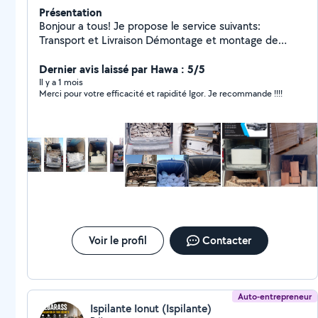
Présentation
Bonjour a tous! Je propose le service suivants:
Transport et Livraison Démontage et montage de
meubles Debarras - dechets de chantiers, garages,
caves, appartements, bureaux Facture disponible sur
Dernier avis laissé par Hawa : 5/5
demande Rapide,sérieux, prix abordables. Merci
Il y a 1 mois
Merci pour votre efficacité et rapidité Igor. Je recommande !!!!
Voir le profil
Contacter
Auto-entrepreneur
Ispilante Ionut (Ispilante)