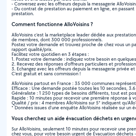
- Conversez avec les offreurs depuis la messagerie AlloVoisi
- Du contrat de prestation au paiement en ligne, en passant pa
prestation.
Comment fonctionne AlloVoisins ?
AlloVoisins c’est la marketplace leader dédiée aux prestatio
de membres, dont 300 000 professionnels.
Postez votre demande et trouvez proche de chez vous un parti
rapport qualité/prix.
Facilitez votre quotidien en 3 étapes :
1. Postez votre demande : indiquez votre besoin en quelque
2. Recevez des réponses d’offreurs particuliers et professio
3. Echangez avec les offreurs depuis la messagerie privée et 
C’est gratuit et sans commission !
AlloVoisins partout en France : 35 000 communes représentées 
Efficace : Une demande postée toutes les 10 secondes, 3.6
Généraliste : 1 250 types de besoins différents, tout est poss
Rapide : 10 minutes pour recevoir une première réponse à 
Qualité / prix : 4 membres AlloVoisins sur 5* indiquent qu’All
* Données issues d’une enquête AlloVoisins réalisée sur un é
Vous cherchez un aide évacuation déchets en urgen
Sur AlloVoisins, seulement 10 minutes pour recevoir une p
chez vous, pour votre besoin urgent de Évacuation déchets -