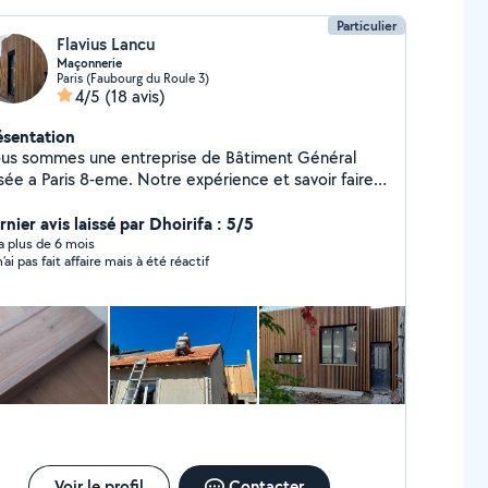
Particulier
Flavius Lancu
Maçonnerie
Paris (Faubourg du Roule 3)
4/5
(18 avis)
ésentation
us sommes une entreprise de Bâtiment Général
 Paris 8-eme. Notre expérience et savoir faire
t dans la Construction, Gros œuvre et Second
vre, en neuf ou rénovation, en fonction des vos
nier avis laissé par Dhoirifa : 5/5
ns. Notre devis c'est : "La satisfaction des nos
y a plus de 6 mois
’ai pas fait affaire mais à été réactif
ents c'est la plus importante chose dans nôtres
aires"
Voir le profil
Contacter