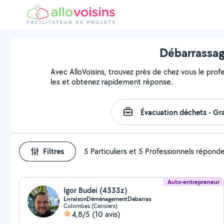
Débarrassag
Avec AlloVoisins, trouvez près de chez vous le prof
les et obtenez rapidement réponse.
Filtres
5 Particuliers et 5 Professionnels répond
Auto-entrepreneur
Igor Budei (4333z)
LivraisonDéménagementDebarras
Colombes (Cerisiers)
4,8/5
(10 avis)