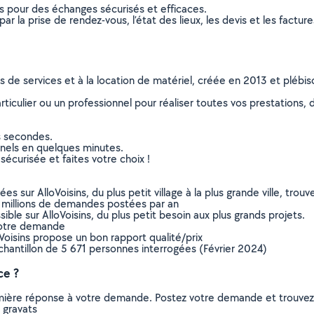
ns pour des échanges sécurisés et efficaces.
r la prise de rendez-vous, l’état des lieux, les devis et les facture
ns de services et à la location de matériel, créée en 2013 et plébi
culier ou un professionnel pour réaliser toutes vos prestations, d
s secondes.
nnels en quelques minutes.
sécurisée et faites votre choix !
sur AlloVoisins, du plus petit village à la plus grande ville, tro
 millions de demandes postées par an
ible sur AlloVoisins, du plus petit besoin aux plus grands projets.
votre demande
oVoisins propose un bon rapport qualité/prix
chantillon de 5 671 personnes interrogées (Février 2024)
ce ?
remière réponse à votre demande. Postez votre demande et trouve
 gravats