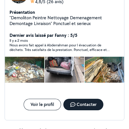
4,8/5
(26 avis)
Présentation
"Demoliton Peintre Nettoyage Demenagement
Demontage Livraison" Ponctuel et serieux
Dernier avis laissé par Fanny : 5/5
Il y a 2 mois
Nous avons fait appel à Abderrahman pour l évacuation de
déchets. Très satisfaits de la prestation. Ponctuel, efficace et
agréable, tout ce qu’on attend d’un professionnel. Tarifs très
abordables !
Voir le profil
Contacter