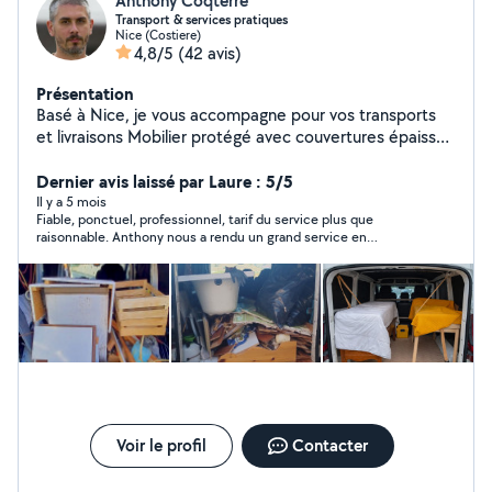
Anthony Coqterre
Transport & services pratiques
Nice (Costiere)
4,8/5
(42 avis)
Présentation
Basé à Nice, je vous accompagne pour vos transports
et livraisons Mobilier protégé avec couvertures épaisses
Respect des délais annoncés Communication claire et
réactive Intervention rapide si nécessaire Organisé,
Dernier avis laissé par Laure : 5/5
fiable et soigneux, je veille à ce que tout se déroule
Il y a 5 mois
Fiable, ponctuel, professionnel, tarif du service plus que
simplement et sans stress pour vous. Zone de transport
raisonnable. Anthony nous a rendu un grand service en
protégée et nettoyée entre chaque prestation. On
évacuant a la déchetterie une trentaine de sacs de gravats de
échange et je m'occupe du reste. ainsi que pour le
notre garage. Je n'hésiterai pas à le recontacter si besoin. Je le
nettoyage de canapés et tissus d'ameublement.
recommande.
Voir le profil
Contacter