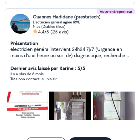
Auto-entrepreneur
Ouannes Hadidane (prestatech)
Electricien general agrée IRVE
Nice (Diables Bleus)
4,4/5
(25 avis)
Présentation
electricien général intervient 24h24 7j/7 (Urgence en
moins d'une heure ou sur rdv) diagnostique, recherche
de panne,réparation installation: appartement, villa,
bureaux, commerce visiophone, video-surveillance,
Dernier avis laissé par Karine : 5/5
motorisation de portail Agreer IRVE (installateur de
Il y a plus de 6 mois
Très bon contact, au plaisir.
borne de recharge) Courant fort, courant faible Et
divers travaux de bricolage multi-technique et autres
service comme debarras A bientôt!!!