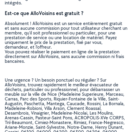
intégrés.
Est-ce que AlloVoisins est gratuit ?
Absolument ! AlloVoisins est un service entièrement gratuit
et sans aucune commission pour tout utilisateur cherchant un
membre, qu’il soit professionnel ou particulier, pour une
prestation de service ou une location de matériel. Payez
uniquement le prix de la prestation, fixé par vous,
demandeur, et l’offreur.
Vous pouvez réaliser le paiement en ligne de la prestation
directement sur AlloVoisins, sans aucune commission ni frais
bancaires.
Une urgence ? Un besoin ponctuel ou régulier ? Sur
AlloVoisins, trouvez rapidement le meilleur évacuateur de
déchets, particulier ou professionnel, pour débarrasser un
meuble sur la ville de Nice (Madeleine Superieure, Marceau,
Carras, Parc des Sports, Riquier-Fontaine de la Ville, Saint-
Augustin, Paschetta, Mantega, Caucade, Rossini, La Bornala,
Madeleine-Robioni, Villa Arson, Clement Roassal,
Desambrois, Vinaigrier, Madeleine-Nicolai, Les Moulins,
Arenas-Cassin, Pasteur-Saint Pons, ACROPOLIS-XVe CORPS,
Tnl-Beaumont, Cimiez-Monastere, Rimiez, France-Negresco,
Ariane-Monzie, Saint-Sylvestre, Notre-Dame, Henry Dunant,
Cassini, 06100, 06000, 06200, 06300, 06206, 06000,