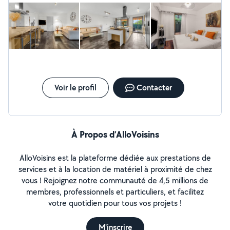
copropriétés, vide d'appartement ou maison, photos
immobilières, home staging et valorisation du logement.
Nous garantissons, à chaque intervention, un travail
professionnel, exigeant et soucieux du détail. Tarifs à la
carte selon le service souhaité. Nous travaillons au
forfait.
Voir le profil
Contacter
À Propos d’AlloVoisins
AlloVoisins est la plateforme dédiée aux prestations de
services et à la location de matériel à proximité de chez
vous ! Rejoignez notre communauté de 4,5 millions de
membres, professionnels et particuliers, et facilitez
votre quotidien pour tous vos projets !
M'inscrire