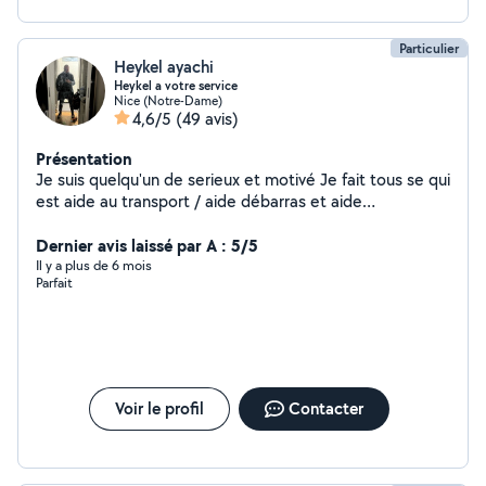
Particulier
Heykel ayachi
Heykel a votre service
Nice (Notre-Dame)
4,6/5
(49 avis)
Présentation
Je suis quelqu'un de serieux et motivé Je fait tous se qui
est aide au transport / aide débarras et aide
demenagement Je fait egalement tous se qui peinture ,
petite electricité et petite plomberie Montage et
Dernier avis laissé par A : 5/5
démontage de meuble
Il y a plus de 6 mois
Parfait
Voir le profil
Contacter