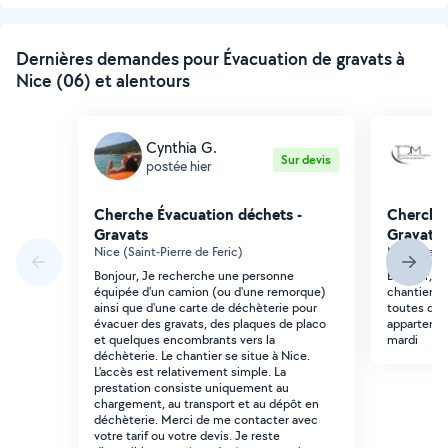
Dernières demandes pour Évacuation de gravats à
Nice (06) et alentours
Cynthia G.
Sur devis
postée hier
p
Cherche Évacuation déchets -
Cherche 
Gravats
Gravats
Nice (Saint-Pierre de Feric)
Nice (Sain
Bonjour, Je recherche une personne
Bonjour, j'
équipée d'un camion (ou d'une remorque)
chantier a
ainsi que d'une carte de déchèterie pour
toutes déj
évacuer des gravats, des plaques de placo
appartemen
et quelques encombrants vers la
mardi
déchèterie. Le chantier se situe à Nice.
L'accès est relativement simple. La
prestation consiste uniquement au
chargement, au transport et au dépôt en
déchèterie. Merci de me contacter avec
votre tarif ou votre devis. Je reste