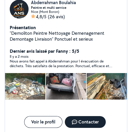
Abderrahman Boulahia
Peintre et multi service
Nice (Mont Boron)
4,8/5
(26 avis)
Présentation
"Demoliton Peintre Nettoyage Demenagement
Demontage Livraison" Ponctuel et serieux
Dernier avis laissé par Fanny : 5/5
Il y a 2 mois
Nous avons fait appel à Abderrahman pour l évacuation de
déchets. Très satisfaits de la prestation. Ponctuel, efficace et
agréable, tout ce qu’on attend d’un professionnel. Tarifs très
abordables !
Voir le profil
Contacter