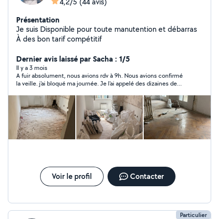
4,2/5
(44 avis)
Présentation
Je suis Disponible pour toute manutention et débarras
À des bon tarif compétitif
Dernier avis laissé par Sacha : 1/5
Il y a 3 mois
A fuir absolument, nous avions rdv à 9h. Nous avions confirmé
la veille. j'ai bloqué ma journée. Je l'ai appelé des dizaines de
fois, il ne m'a jamais rappelé. Je me suis déplacé jusqu'au lieu
du chantier. En vérité il n'a pas de camions, il a fini par me dire
qui viendrait avec sa voiture...il ment et va vous faire perdre
votre temps.. J'ai toutes les preuves contactez moi, si vous
voulez que je vous montre. Ne le contactez pas, je vous fais
gagner du temps. Merci
Voir le profil
Contacter
Particulier