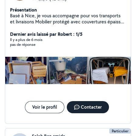
Présentation
Basé à Nice, je vous accompagne pour vos transports
et livraisons Mobilier protégé avec couvertures épaisses
Respect des délais annoncés Communication claire et
réactive Intervention rapide si nécessaire Organisé,
Dernier avis laissé par Robert : 1/5
fiable et soigneux, je veille à ce que tout se déroule
Il y a plus de 6 mois
pas de réponse
simplement et sans stress pour vous. Zone de transport
protégée et nettoyée entre chaque prestation. On
échange et je m'occupe du reste. ainsi que pour le
nettoyage de canapés et tissus d'ameublement.
Voir le profil
Contacter
Particulier