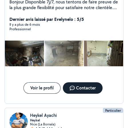
Bonjour Disponible 7j/7, nous tentons de faire preuve de
la plus grande flexibilité pour satisfaire notre clientèle.
Nous vous proposons une équipe professionnelle,
rapide et soignée Nous nous déplaçons dans les Alpes-
Dernier avis laissé par Evelynelo : 5/5
Maritimes en semaine, le week end et jours fériés
Il y a plus de 6 mois
Professionnel
Voir le profil
Contacter
Particulier
Heykel Ayachi
Heykel
Nice (La Bornala)