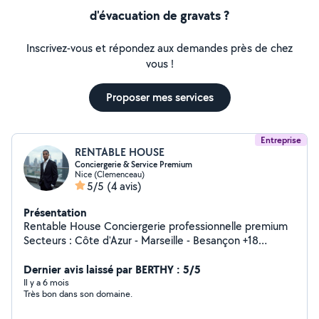
d'évacuation de gravats ?
Inscrivez-vous et répondez aux demandes près de chez
vous !
Proposer mes services
Entreprise
RENTABLE HOUSE
Conciergerie & Service Premium
Nice (Clemenceau)
5/5
(4 avis)
Présentation
Rentable House Conciergerie professionnelle premium
Secteurs : Côte d'Azur - Marseille - Besançon +18
Propriétaires satisfaits ! Conciergerie professionnelle
premium. Nous proposons des services à la carte pour
Dernier avis laissé par BERTHY : 5/5
particuliers et locations de courte durée. Ménage
Il y a 6 mois
Très bon dans son domaine.
régulier ou ponctuel, ménage de fond, fin de bail,
nettoyage de vitres, tapis, canapés et véhicules,