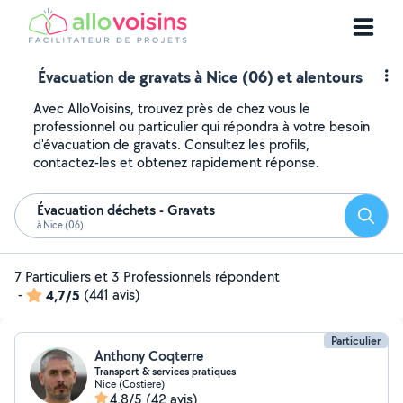
Évacuation de gravats à Nice (06) et alentours
Avec AlloVoisins, trouvez près de chez vous le
professionnel ou particulier qui répondra à votre besoin
d'évacuation de gravats. Consultez les profils,
contactez-les et obtenez rapidement réponse.
Évacuation déchets - Gravats
Reche
à Nice (06)
7 Particuliers et 3 Professionnels répondent
-
4,7/5
(441 avis)
Particulier
Anthony Coqterre
Transport & services pratiques
Nice (Costiere)
4,8/5
(42 avis)