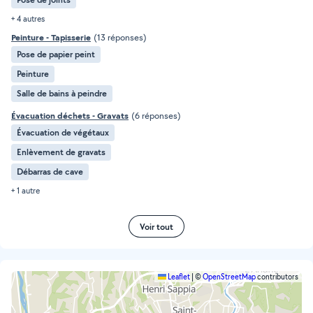
+ 4 autres
Peinture - Tapisserie
(13 réponses)
Pose de papier peint
Peinture
Salle de bains à peindre
Évacuation déchets - Gravats
(6 réponses)
Évacuation de végétaux
Enlèvement de gravats
Débarras de cave
+ 1 autre
Voir tout
Leaflet
|
©
OpenStreetMap
contributors