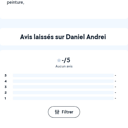
peinture,
Avis laissés sur Daniel Andrei
-/5
Aucun avis
5
-
4
-
3
-
2
-
1
-
Filtrer