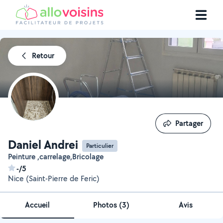
Retour
Partager
Partager
Daniel Andrei
Particulier
Peinture ,carrelage,Bricolage
-/5
Nice (Saint-Pierre de Feric)
Accueil
Photos
(
3
)
Avis