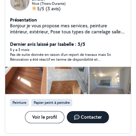
Nice (Thiers-Durante)
5/5
(3 avis)
Présentation
Bonjour je vous propose mes services, peinture
intérieur, extérieur, Pose tous types de carrelage salle
de bain chape soutien d murs tout matériel
professionnel camions rénovation intérieure merci
Dernier avis laissé par Isabelle : 5/5
Il y a 3 mois
Pas de suite donnée en raison d’un report de travaux mais Sn
Rénovation a été réactif en terme de disponibilité et
d’informations.
Peinture
Papier peint à peindre
Voir le profil
Contacter