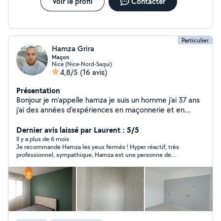
Voir le profil
Contacter
Particulier
Hamza Grira
Maçon
Nice (Nice-Nord-Saqui)
4,8/5
(16 avis)
Présentation
Bonjour je m'appelle hamza je suis un homme j'ai 37 ans
j'ai des années d'expériences en maçonnerie et en
aménagement intérieur je suis a votre service pour tout
travaux de rénovation d'entretien Airbnb de maçonnerie
Dernier avis laissé par Laurent : 5/5
peinture et du bricolage n'hésitez pas à me contacter.
Il y a plus de 6 mois
Je recommande Hamza les yeux fermés ! Hyper réactif, très
professionnel, sympathique, Hamza est une personne de
confiance ! Je n’hésiterais pas à le recontacter pour de futurs
travaux. Merci encore tu as été au top !