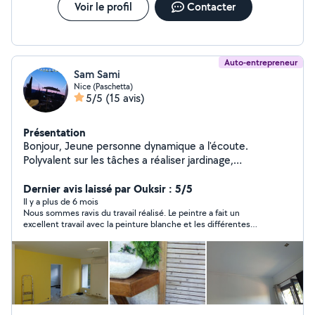
Voir le profil
Contacter
Auto-entrepreneur
Sam Sami
Nice (Paschetta)
5/5
(15 avis)
Présentation
Bonjour, Jeune personne dynamique a l'écoute.
Polyvalent sur les tâches a réaliser jardinage,
enlèvement d'encombrement, déménagement, petite
Dernier avis laissé par Ouksir : 5/5
mécanique. Cordialement
Il y a plus de 6 mois
Nous sommes ravis du travail réalisé. Le peintre a fait un
excellent travail avec la peinture blanche et les différentes
couleurs, le tout dans les délais impartis. Il s’est montré très
investi et très réactif dès le début du projet. En plus de son
professionnalisme, il nous a même aidés à porter des meubles
lors de notre déménagement, ce qui a été vraiment apprécié.
Je recommande à 100 % !