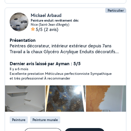
Particulier
Mickael Arbaud
Peinture enduit revêtement déc
Nice (Saint-Jean d'Angely)
5/5
(2 avis)
Présentation
Peintres décorateur, intérieur extérieur depuis 7ans
Travail a la chaux Glycéro Acrylique Enduits décoratifs
Tout ce qui touches a la décoration mais aussi
polyvalent dans plusieurs domaines Je prendrais plaisir à
Dernier avis laissé par Ayman : 5/5
vous aider Merci
Il y a 6 mois
Excellente prestation Méticuleux perfectionniste Sympathique
et très professionnel À recommander
Peinture
Peinture murale