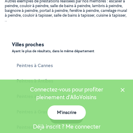
Autres exemples de prestations réalisées par nos membres : escalier à
peindre, couloir à peindre, salle de bains à peindre, lambris à peindre,
baignoire à peindre, portail à peindre, fenêtre à peindre, carrelage mural
à peindre, couloir à tapisser, salle de bains à tapisser, cuisine à tapisser,
..
Villes proches
Ayant le plus de résultats, dans le même département
Peintres à Cannes
Peintres à Antibes
Connectez-vous pour profiter
Peintres à Cagnes-sur-Mer
pleinement d'AlloVoisins
Peintres à Grasse
M'inscrire
Carte
Déjà inscrit ? Me connecter
Peintres à Le Cannet