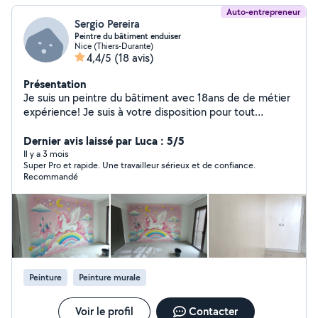
Auto-entrepreneur
Sergio Pereira
Peintre du bâtiment enduiser
Nice (Thiers-Durante)
4,4/5
(18 avis)
Présentation
Je suis un peintre du bâtiment avec 18ans de de métier
expérience! Je suis à votre disposition pour tout
question pour tout le tipe de travaux de peinture des
enduits décoratifs e stucco faux marbre tapissirie etc
Dernier avis laissé par Luca : 5/5
ne exite pas merci
Il y a 3 mois
Super Pro et rapide. Une travailleur sérieux et de confiance.
Recommandé
Peinture
Peinture murale
Voir le profil
Contacter