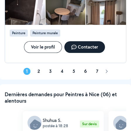
Peinture
Peinture murale
Voir le profil
Contacter
1
2
3
4
5
6
7
Page
suivante
Dernières demandes pour Peintres à Nice (06) et
alentours
Shuhua S.
S
Sur devis
postée à 18:28
p