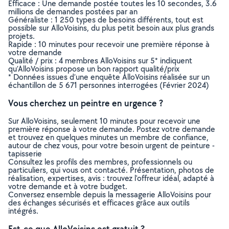
Efficace : Une demande postée toutes les 10 secondes, 3.6
millions de demandes postées par an
Généraliste : 1 250 types de besoins différents, tout est
possible sur AlloVoisins, du plus petit besoin aux plus grands
projets.
Rapide : 10 minutes pour recevoir une première réponse à
votre demande
Qualité / prix : 4 membres AlloVoisins sur 5* indiquent
qu’AlloVoisins propose un bon rapport qualité/prix
* Données issues d’une enquête AlloVoisins réalisée sur un
échantillon de 5 671 personnes interrogées (Février 2024)
Vous cherchez un peintre en urgence ?
Sur AlloVoisins, seulement 10 minutes pour recevoir une
première réponse à votre demande. Postez votre demande
et trouvez en quelques minutes un membre de confiance,
autour de chez vous, pour votre besoin urgent de peinture -
tapisserie
Consultez les profils des membres, professionnels ou
particuliers, qui vous ont contacté. Présentation, photos de
réalisation, expertises, avis : trouvez l'offreur idéal, adapté à
votre demande et à votre budget.
Conversez ensemble depuis la messagerie AlloVoisins pour
des échanges sécurisés et efficaces grâce aux outils
intégrés.
Est-ce que AlloVoisins est gratuit ?