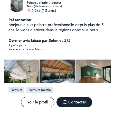
Peintre , plâtrier , jointeur
Nice (Pastorelle-Bosquets)
4,6/5
(10 avis)
Présentation
bonjour je suis peintre professionnelle depuis plus de 5
ans Je viens d arriver dans la régions donc si je peux
aider en complément de mon travail sa sera avec plaisir
Peinture intérieur et extérieur Pose de bandes de placo
Dernier avis laissé par Solenn : 5/5
Pose de revêtement PVC
Il y a 17 jours
Rapide et efficace Merci
Peinture
Peinture murale
Voir le profil
Contacter