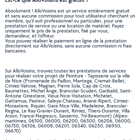
Absolument ! AlloVoisins est un service entièrement gratuit
et sans aucune commission pour tout utilisateur cherchant un
membre, qu’il soit professionnel ou particulier, pour une
prestation de service ou une location de matériel. Payez
uniquement le prix de la prestation, fixé par vous,
demandeur, et l’offreur.
Vous pouvez réaliser le paiement en ligne de la prestation
directement sur AlloVoisins, sans aucune commission ni frais
bancaires.
Sur AlloVoisins, trouvez toutes les prestations de services
pour réaliser votre projet de Peinture - Tapisserie sur la ville
de Nice (Promenade du Paillon, Mantega, Cremat-Bellet,
Cimiez-Valrose, Magnan, Pierre Sola, Cap de Croix,
Baumettes, Michel Ange, Brancolar-Scuderi, Garibaldi, Saint-
Antoine Ginestiere, Vieux Nice-Visitation, Michelet,
Gattamua, Pasteur, Saleya-Chateau, Ariane-Ripert, Cimiez-
Monastere, Riquier, Gare Nice-Ville, Madeleine, Brancolar-
Regina, Le Ray-Gravier-Dunant, Rimiez, Thiers-Durante, Villa
Arson, France-Negresco, Sasserno, Tnl-Beaumont) (Alpes-
maritimes, 06100, 06000, 06200, 06300, 06206, 06000,
06730, 06106, 06008, 06201, 06340, 06230, 06950,
06670)