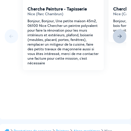
Cherche Peinture - Tapisserie
Cherche 
Nice (Parc Chambrun)
Nice (Carl
Bonjour, Bonjour, Une petite maison 45m2,
Bonjour, 5 
06100 Nice Chercher un peintre polyvalent
bois forma
pour faire la rénovation pour les murs
semi-vitré
intérieurs et extérieurs, plafond, boiserie
merci!
(meubles, placard, portes, fenêtres),
remplacer un mitigeur de la cuisine, faire
des petits travaux de maçonnerie aussi si
vous êtes intéressé, merci de me contacter
une facture pour cette mission, c'est
nécessaire
Prestations de services
Peintres
Alpes-maritimes
Nice