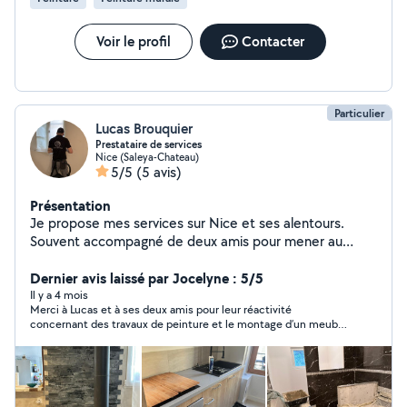
Voir le profil
Contacter
Particulier
Lucas Brouquier
Prestataire de services
Nice (Saleya-Chateau)
5/5
(5 avis)
Présentation
Je propose mes services sur Nice et ses alentours.
Souvent accompagné de deux amis pour mener au
mieux certaines interventions. Création de site internet
également sur demande.
Dernier avis laissé par Jocelyne : 5/5
Il y a 4 mois
Merci à Lucas et à ses deux amis pour leur réactivité
concernant des travaux de peinture et le montage d’un meuble
assez compliqué. Je leur ai laissé mes clés le vendredi soir et,
en revenant le lundi, tout était fait, et le résultat était encore
mieux que ce que j’imaginais. Ce sont des jeunes très bien
éduqués et qui savent travailler. Je recommande. PS : Merci
pour votre panier garni de fin de chantier, c’est très gentil !