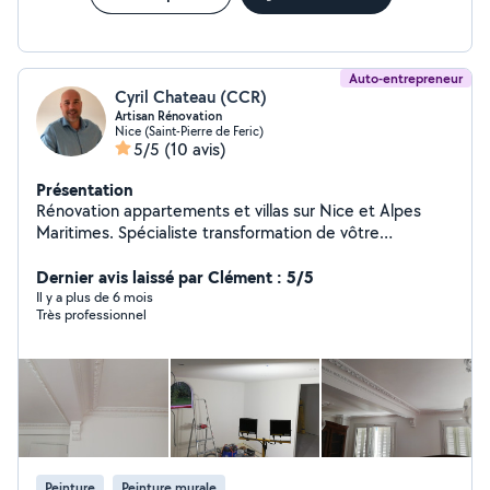
Auto-entrepreneur
Cyril Chateau (CCR)
Artisan Rénovation
Nice (Saint-Pierre de Feric)
5/5
(10 avis)
Présentation
Rénovation appartements et villas sur Nice et Alpes
Maritimes. Spécialiste transformation de vôtre
habitation et projets. Réalisation Salle de Bain & Cuisine.
Peintures en Bâtiment Plaquiste PLACO Murs, Isolation
Dernier avis laissé par Clément : 5/5
thermique et phonique par l'intérieur. Faux Plafonds
Il y a plus de 6 mois
Très professionnel
Pose Parquet flottant Enduits décoratifs et béton ciré
Peinture
Peinture murale