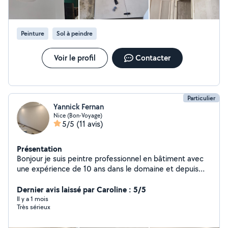
Peinture
Sol à peindre
Voir le profil
Contacter
Particulier
Yannick Fernan
Nice (Bon-Voyage)
5/5
(11 avis)
Présentation
Bonjour je suis peintre professionnel en bâtiment avec
une expérience de 10 ans dans le domaine et depuis
maintenant 4 ans je suis agent de maintenance dans un
hôtel de luxe à Nice mon métier consiste à l'entretien
Dernier avis laissé par Caroline : 5/5
de l'hôtel d'hiver travaux petite plomberie joint de
Il y a 1 mois
Très sérieux
carrelage joint de baignoire petite menuiserie peinture
enduit pose de papier peint pose de sol souple et dur