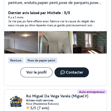
peinture, enduits,papier peint,pose de parquets,pose
de cuisine et montage de meubles. Je serais a votre
écoute, afin de vous satisfaire. Soucieux de vos
Dernier avis laissé par Michele : 5/5
attentes je vous garantis un chantier propre grâce a la
Il y a 1 mois
Je n’ai pas pu faire affaire avec Fabrice car la cause du dégât des
mise en place de protections, j'intervient avec du
eaux n’a pas pu être réparée mais je garde précieusement son
matériels professionnel, mes ponceuses et scies sont
contact. Il s’agit d’une personne qui connaît son métier et
brancher sur des aspirateurs. conscient que je suis
donne de bons conseils. Merci Fabrice et à bientôt !
souvent le dernier a intervenir sur votre projet, j'apporte
un soin particulier de la mise en œuvre jusqu'aux
finitions. Je reste a votre entière disposition pour tout
renseignement Vous satisfaire est mon exigence .. .
Peinture
Pose de papier peint
Voir le profil
Contacter
Auto-entrepreneur
Rui Miguel Da Veiga Varela (Miguel.V)
Artisan multi services
Nice (Madeleine-Robioni)
5/5
(7 avis)