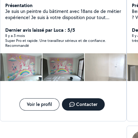
Présentation
Pr
Je suis un peintre du bâtiment avec 18ans de de métier
Bes
expérience! Je suis à votre disposition pour tout
? Vous êtes au bon endroit Je transforme vos idées en
question pour tout le tipe de travaux de peinture des
réa
enduits décoratifs e stucco faux marbre tapissirie etc
Dernier avis laissé par Luca : 5/5
Mo
Der
ne exite pas merci
tête) Installation de cuis
Il y a 3 mois
Il y
Super Pro et rapide. Une travailleur sérieux et de confiance.
trè
pensée) Bricola
Recommandé
changent 
Ré
espace) Home stag
plus vite) Mon ob
faire g
et ponctuel
Toujou
la
re
Voir le profil
Contacter