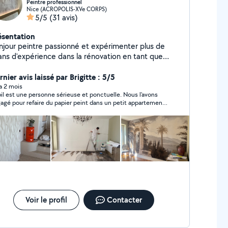
Peintre professionnel
Nice (ACROPOLIS-XVe CORPS)
5/5
(31 avis)
ésentation
njour peintre passionné et expérimenter plus de
ans d'expérience dans la rénovation en tant que
intre décorateur, enduiseur ,bande a joint ,dégât des
x .
nier avis laissé par Brigitte : 5/5
 a 2 mois
il est une personne sérieuse et ponctuelle. Nous l'avons
agé pour refaire du papier peint dans un petit appartement.
travail a été très bien fait et de plus tout était propre dans la
une fois fini. Je referai appel à lui si j'ai besoin les yeux
més.
Voir le profil
Contacter