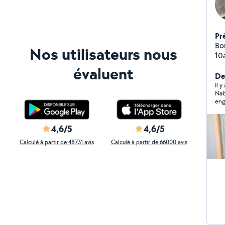
Pr
Bo
Nos utilisateurs nous
10
pe
évaluent
eau
Der
Il y
Nab
eng
Le 
pièce 
fer
4,6/5
4,6/5
Calculé à partir de 48731 avis
Calculé à partir de 66000 avis