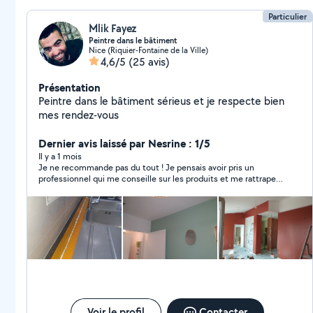
Particulier
Mlik Fayez
Peintre dans le bâtiment
Nice (Riquier-Fontaine de la Ville)
4,6/5
(25 avis)
Présentation
Peintre dans le bâtiment sérieus et je respecte bien
mes rendez-vous
Dernier avis laissé par Nesrine : 1/5
Il y a 1 mois
Je ne recommande pas du tout ! Je pensais avoir pris un
professionnel qui me conseille sur les produits et me rattrape
les petits coquilles que j'avais chez moi. Finalement, il m’a très
mal conseillé et j’ai dû refaire tout son travail. J’ai payé 600euro
et j’ai tout refait de zéro ! Aucune finition ! Il a juste étalé de la
peinture partout, sur les bosses, dans les trous.. J’ai dû refaire
les finitions entre les murs et les plinthes moi même. La
peinture sur les portes et fenêtre n’a pas tenu et a commencé
a s'écailler dès le lendemain, donc j'étais obligé de tout
éplucher a la main pendant une semaine pour tout bien poncer
et repeindre par dessus. L’escalier n’en parlons pas ! Il m’a
conseillé de mettre de la peinture bois. Alors quil faut un
vitrificateur spécial escalier pour qu'il puisse résister aux
Voir le profil
Contacter
frottements des chaussures... et finalement il m’a abandonné