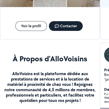
Voir le profil
Contacter
À Propos d’AlloVoisins
Pr
AlloVoisins est la plateforme dédiée aux
Bo
prestations de services et à la location de
"p
matériel à proximité de chez vous ! Rejoignez
les avi
notre communauté de 4,5 millions de membres,
en confianc
Der
nos
Il y
professionnels et particuliers, et facilitez votre
Wal
si 
quotidien pour tous vos projets !
dom
à la nég
per
l'é