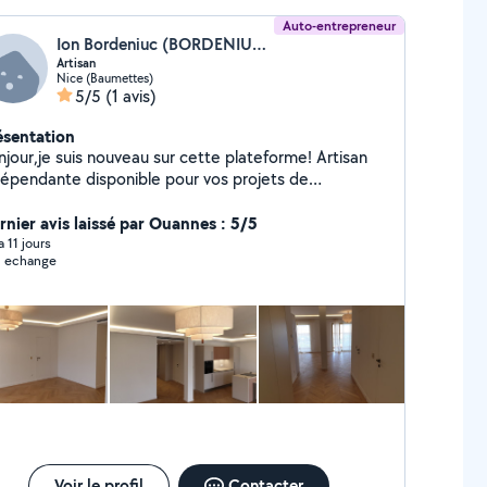
Auto-entrepreneur
Ion Bordeniuc (BORDENIUC ION)
Artisan
Nice (Baumettes)
5/5
(1 avis)
ésentation
njour,je suis nouveau sur cette plateforme! Artisan
dépendante disponible pour vos projets de
ovation!N'hésitez pas si vous êtes intéressé !!!
rnier avis laissé par Ouannes : 5/5
 a 11 jours
 echange
Voir le profil
Contacter