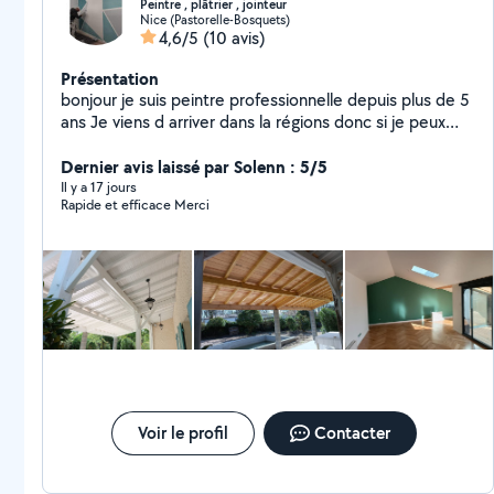
Peintre , plâtrier , jointeur
Nice (Pastorelle-Bosquets)
4,6/5
(10 avis)
Présentation
bonjour je suis peintre professionnelle depuis plus de 5
ans Je viens d arriver dans la régions donc si je peux
aider en complément de mon travail sa sera avec plaisir
Peinture intérieur et extérieur Pose de bandes de placo
Dernier avis laissé par Solenn : 5/5
Pose de revêtement PVC
Il y a 17 jours
Rapide et efficace Merci
Voir le profil
Contacter