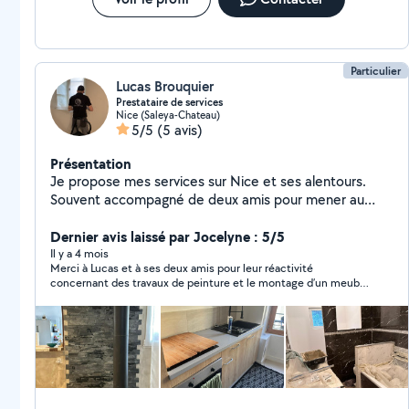
sans même finir l’escalier. En gros, j’ai donné de l’argent et en
suite j’ai tout refait moi même !
Particulier
Lucas Brouquier
Prestataire de services
Nice (Saleya-Chateau)
5/5
(5 avis)
Présentation
Je propose mes services sur Nice et ses alentours.
Souvent accompagné de deux amis pour mener au
mieux certaines interventions. Création de site internet
également sur demande.
Dernier avis laissé par Jocelyne : 5/5
Il y a 4 mois
Merci à Lucas et à ses deux amis pour leur réactivité
concernant des travaux de peinture et le montage d’un meuble
assez compliqué. Je leur ai laissé mes clés le vendredi soir et,
en revenant le lundi, tout était fait, et le résultat était encore
mieux que ce que j’imaginais. Ce sont des jeunes très bien
éduqués et qui savent travailler. Je recommande. PS : Merci
pour votre panier garni de fin de chantier, c’est très gentil !