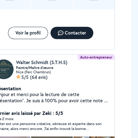
Voir le profil
Contacter
Auto-entrepreneur
Walter Schmidt (S.T.H.S)
Peintre/Maître d'œuvre
Nice (Parc Chambrun)
5/5
(64 avis)
ésentation
njour et merci pour la lecture de cette
résentation". Je suis à 100% pour avoir cette note et
s qui vont avec. Après échange, vous devriez être
e. Le reste est un feeling indépendant de
nier avis laissé par Zeki : 5/5
 volontés. Je réponds à l'urgence et tiens les délais,
 a 2 mois
ter est une personne créative, sérieuse et experte dans son
réaliste, je ne vends ni rêves ni tapis même si ouvert
aine, alors merci encore. J'ai enfin trouvé la bonne
ociation. Samy pour la clim, Clément pour
sonne et je le recommande vivement.
lectricité et le reste de l'équipe formée et qualifiée