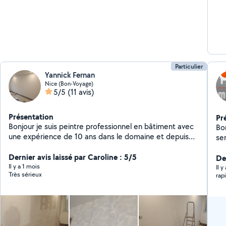
Particulier
Yannick Fernan
Nice (Bon-Voyage)
5/5
(11 avis)
Présentation
Pr
Bonjour je suis peintre professionnel en bâtiment avec
Bonjour Artisan de
une expérience de 10 ans dans le domaine et depuis
services : simple
maintenant 4 ans je suis agent de maintenance dans un
ap
hôtel de luxe à Nice mon métier consiste à l'entretien
Dernier avis laissé par Caroline : 5/5
raisonnables
Der
de l'hôtel d'hiver travaux petite plomberie joint de
Il y a 1 mois
ré
Il 
Très sérieux
rap
carrelage joint de baignoire petite menuiserie peinture
enduit pose de papier peint pose de sol souple et dur
Petite électricité je suis quelqu'un de très manuel et
très minutieux n'hésitez pas à me contacter