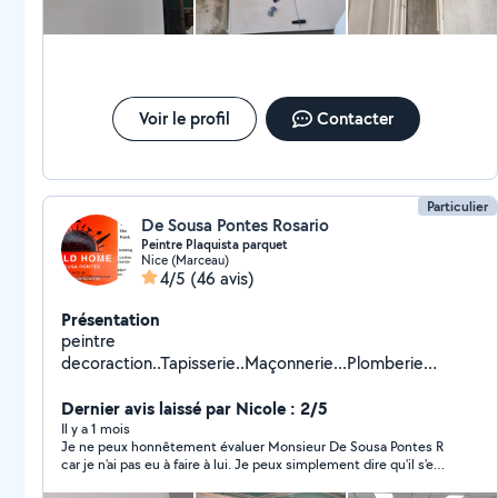
Voir le profil
Contacter
Particulier
De Sousa Pontes Rosario
Peintre Plaquista parquet
Nice (Marceau)
4/5
(46 avis)
Présentation
peintre
decoraction..Tapisserie..Maçonnerie...Plomberie
..Électricité parquet Toute
petite....travo....etc.............................................................
Dernier avis laissé par Nicole : 2/5
..............................................................................................
Il y a 1 mois
Je ne peux honnêtement évaluer Monsieur De Sousa Pontes R
..
car je n'ai pas eu à faire à lui. Je peux simplement dire qu'il s'est
montré correct et réactif, il est resté dans l'attente que je le