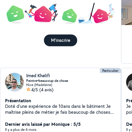
po
m'
d'œu
an
en
té
M'inscrire
se
m'
vou
Po
trava
Particulier
Imed Khelifi
Peintre+beaucoup de chose
Nice (Madeleine)
4/5
(4 avis)
Présentation
Pr
Doté d'une expérience de 10ans dans le bâtiment Je
Je 
maîtrise pleins de métier je fais beaucoup de choses
po
débarrassé des cave +apparemment+jardin.....
dom
Dernier avis laissé par Monique : 5/5
que je pe
Der
Montag
Il y a plus de 6 mois
Il 