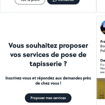
Pr
Vous souhaitez proposer
Bonjour, Jeune 
Pol
vos services de pose de
en
Der
tapisserie ?
Il 
Nou
exc
cou
Inscrivez-vous et répondez aux demandes près
inv
de chez vous !
pro
lor
Je 
Proposer mes services