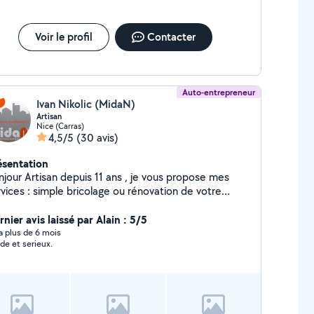
Voir le profil
Contacter
Auto-entrepreneur
Ivan Nikolic (MidaN)
Artisan
Nice (Carras)
4,5/5
(30 avis)
ésentation
puis 11 ans , je vous propose mes
 bricolage ou rénovation de votre
partement . Devis et déplacement gratuits - des prix
 Vous pouvez voir mes réalisations et mes
nier avis laissé par Alain : 5/5
férences sur ma page Facebook : MidaN2011
y a plus de 6 mois
ide et serieux.