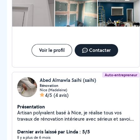
rappelle, mais j'ai fait affaire avec quelqu'un d'autre et ai décliné
son offre. Peut-être une autre fois, je le garde dans mes favoris
et lui souhaite une excellente continuation.
Voir le profil
Contacter
Auto-entrepreneur
Abed Almawla Saihi (saihi)
Rénovation
Nice (Madeleine)
4/5
(4 avis)
Présentation
Artisan polyvalent basé à Nice, je réalise tous vos
travaux de rénovation intérieure avec sérieux et savoir-
faire. Peinture, carrelage, parquet, enduit, pose de
papier peint, montage de cuisine, travaux de plomberie
Dernier avis laissé par Linda : 5/5
je m'occupe de tout, du sol au plafond. Chaque
Il y a plus de 6 mois