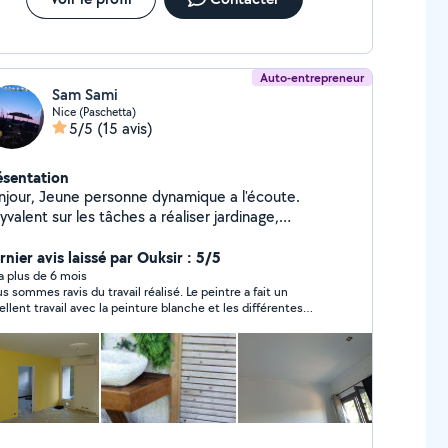
Auto-entrepreneur
Sam Sami
Nice (Paschetta)
5/5
(15 avis)
ésentation
personne dynamique a l'écoute.
yvalent sur les tâches a réaliser jardinage,
lèvement d'encombrement, déménagement, petite
nier avis laissé par Ouksir : 5/5
mécanique. Cordialement
y a plus de 6 mois
s sommes ravis du travail réalisé. Le peintre a fait un
ellent travail avec la peinture blanche et les différentes
leurs, le tout dans les délais impartis. Il s’est montré très
esti et très réactif dès le début du projet. En plus de son
fessionnalisme, il nous a même aidés à porter des meubles
s de notre déménagement, ce qui a été vraiment apprécié.
recommande à 100 % !