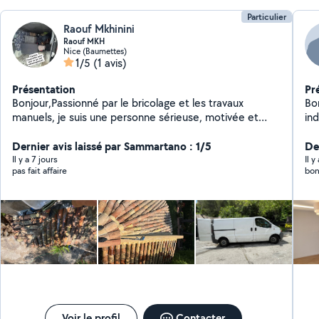
Particulier
Raouf Mkhinini
Raouf MKH
Nice (Baumettes)
1/5
(1 avis)
Présentation
Pr
Bonjour,Passionné par le bricolage et les travaux
Bo
manuels, je suis une personne sérieuse, motivée et
in
consciencieuse. J'aime apprendre, relever de nouveaux
rén
défis et réaliser un travail de qualité. Organisé,
Dernier avis laissé par Sammartano : 1/5
De
ponctuel et impliqué, je m'investis pleinement dans
Il y a 7 jours
Il y
pas fait affaire
bon
chaque mission afin de garantir un résultat soigné et
satisfaire les attentes de mes clients .
Voir le profil
Contacter