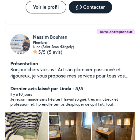
À bientôt, MC 06 RENOVATION
Voir le profil
Contacter
Auto-entrepreneur
Nassim Bouhran
Plombier
Nice (Saint-Jean d'Angely)
5/5
(5 avis)
Présentation
Bonjour chers voisins ! Artisan plombier passionné et
rigoureux, je vous propose mes services pour tous vos
besoins en plomberie et chauffage, avec la garantie d'un
travail propre, rapide et au juste prix. Mes services :
Dernier avis laissé par Linda : 5/5
Dépannage 7j/7 : Recherche de fuites, débouchage de
Il y a 10 jours
Je recommande sans hésiter ! Travail soigné, très minutieux et
canalisations, réparation de chasse d'eau, ballons d'eau
professionnel. Il prend le temps d’expliquer ce qu’il fait. Tout
chaude. Installation & Rénovation : Remplacement de
s’est parfaitement bien passé. Merci encore !
robinetterie, pose de sanitaires, rénovation complète
de salle de bain. Chauffage : Entretien et installation de
radiateurs. Pourquoi me faire confiance ? Intervention
rapide et devis gratuit avant travaux. Matériel de qualité
et respect des normes. Sérieux, réactivité et