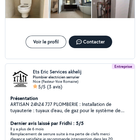
Voir le profil
Contacter
Entreprise
Ets Eric Services akhelij
Plombier electricien serrurier
Nice (Pasteur-Voie Romaine)
5/5
(3 avis)
Présentation
ARTISAN 24h24 7J7 PLOMBERIE : Installation de
tuyauterie : tuyaux d'eau, de gaz pour le système de
chauffage et d'égout Réparation de fuites d'eau.
Débouchage de canalisations. Installation et réparation
Dernier avis laissé par Fridhi : 5/5
de robinetterie. Installation et entretien de chauffe-eau
Il y a plus de 6 mois
Remplacement de serrure suite à ma perte de clefs merci
qu'ils soient électriques, au gaz Réparation de toilettes
d’avance satisfaite je recommande intervention dans les 20