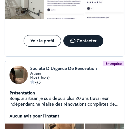
Voir le profil
Contacter
Entreprise
Société D Urgence De Renovation
Artisan
Nice (Thiole)
-/5
Présentation
Bonjour artisan je suis depuis plus 20 ans travailleur
indépendant.ne réalise des rénovations complètes de
tout appartement maison immeuble et construction
maison clé en main.
Aucun avis pour l'instant