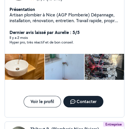
Présentation
Artisan plombier à Nice (AGP Plomberie) Dépannage,
installation, rénovation, entretien. Travail rapide, propre
et professionnel. Devis gratuit et intervention dans le
secteur de nice et ses alentours.
Dernier avis laissé par Aurelie : 5/5
Il y a 2 mois
Hyper pro, très réactif et de bon conseil.
Voir le profil
Contacter
Entreprise