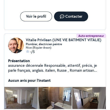
Voir le profil
Contacter
Auto-entrepreneur
Vitalie Privilean (UNE VIE BATIMENT VITALIE)
Plombier, électricien peintre
Nice (Riquier-Arson)
-/5
Présentation
assurance décennale Responsable, attentif, précis, je
parle français, anglais. italien, Russe , Romain artisan
qualifiés et honnêtes, pour tous vos travaux, petits et
gros ! électricien,Plombier, Carreleur , Peinture , Macon ,
Aucun avis pour l'instant
Menusier ,