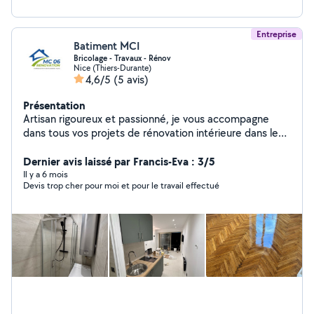
Entreprise
Batiment MCI
Bricolage - Travaux - Rénov
Nice (Thiers-Durante)
4,6/5
(5 avis)
Présentation
Artisan rigoureux et passionné, je vous accompagne
dans tous vos projets de rénovation intérieure dans les
Alpes-Maritimes (06). Mon objectif : transformer votre
habitat avec des finitions soignées, en respectant vos
Dernier avis laissé par Francis-Eva : 3/5
délais et votre budget. Grâce à ma polyvalence, vous
Il y a 6 mois
Devis trop cher pour moi et pour le travail effectué
n'avez qu'un seul interlocuteur pour l'ensemble de vos
travaux : Peinture & Décoration : Préparation des murs,
enduits, mise en peinture. Sols & Murs : Pose de
carrelage (tous formats) et de parquet flottant ou collé.
Plomberie : Rénovation de salle de bain, cuisine,
raccordements et dépannages. Aménagement : Travaux
de rénovation globale. Travail propre et outillage
professionnel. N'hésitez pas à me contacter pour
échanger sur votre projet ou pour une visite de chantier.