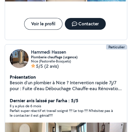
Voir le profil
Contacter
Particulier
Hammedi Hassen
Plomberie chauffage (urgence)
Nice (Pastorelle-Bosquets)
5/5
(2 avis)
Présentation
Besoin d'un plombier à Nice ? Intervention rapide 7j/7
pour : Fuite d'eau Débouchage Chauffe-eau Rénovation
salle de bain N'hésitez pas à me contacter pour un devis
gratuit ou toute demande d'intervention
Dernier avis laissé par Farha : 5/5
Il y a plus de 6 mois
Parfait super réactif et travail soigné !!!! Le top !!!! N’hésitez pas à
le contacter il est génial!!!!