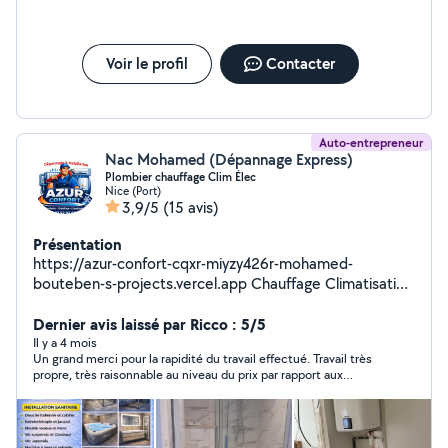
Voir le profil
Contacter
Auto-entrepreneur
Nac Mohamed (Dépannage Express)
Plombier chauffage Clim Élec
Nice (Port)
3,9/5
(15 avis)
Présentation
https://azur-confort-cqxr-miyzy426r-mohamed-
bouteben-s-projects.vercel.app Chauffage Climatisation
pompe à chaleur, Froid Commercial chambre froide,
Depannage matériel de boulangerie pâtisserie cuisine
Dernier avis laissé par Ricco : 5/5
pro , plomberie Je précise !! Je ne travaille pas avec
Il y a 4 mois
Un grand merci pour la rapidité du travail effectué. Travail très
certains clientèle
propre, très raisonnable au niveau du prix par rapport aux
propositions que j’avais eu ça fait plaisir de rencontrer des gens
honnêtes, un grand merci. Je recommande vivement et je
reviendrai vers lui si nécessaire avec toute ma confiance.