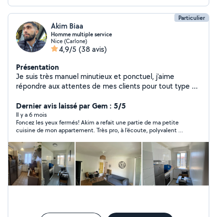
Particulier
Akim Biaa
Homme multiple service
Nice (Carlone)
4,9/5
(38 avis)
Présentation
Je suis très manuel minutieux et ponctuel, j'aime
répondre aux attentes de mes clients pour tout type de
service, le prix s'adapte en fonction du service demandé
n'hésitez pas, devis gratuit ! Les clients sont rois. Au
Dernier avis laissé par Gem : 5/5
plaisir.
Il y a 6 mois
Foncez les yeux fermés! Akim a refait une partie de ma petite
cuisine de mon appartement. Très pro, à l'écoute, polyvalent et
cordial.