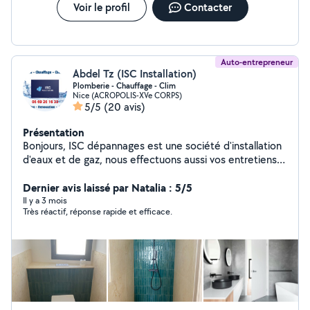
Voir le profil
Contacter
Auto-entrepreneur
Abdel Tz (ISC Installation)
Plomberie - Chauffage - Clim
Nice (ACROPOLIS-XVe CORPS)
5/5
(20 avis)
Présentation
Bonjours, ISC dépannages est une société d'installation
d'eaux et de gaz, nous effectuons aussi vos entretiens
et vous dépanne dans les plus bref délais en cas de
fuite pannes ou autre. Nous intervenons dans tout les
Dernier avis laissé par Natalia : 5/5
Alpes-Maritimes. Nous sommes disponible pour des
Il y a 3 mois
Très réactif, réponse rapide et efficace.
dépannages, installation, rénovation des sanitaires, pose
des meubles Cuisine/SDB/WC. Les disponibilités sont
adaptés selon le cas de figure. rigoureux, sérieux,
ponctuelle ayant le sens du détails, ont vous
accompagne dos vos rénovation ainsi que dans la
création de salles d'eaux. Prêt à faire de belle chose
avec vous.