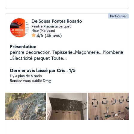
Particulier
De Sousa Pontes Rosario
Peintre Plaquista parquet
Nice (Marceau)
4/5
(46 avis)
Présentation
peintre decoraction..Tapisserie..Maçonnerie...Plomberie
..Électricité parquet Toute
petite....travo....etc..............................................................
...............................................................................................
Dernier avis laissé par Cris : 1/5
Il y a plus de 6 mois
Rendez-vous oublié Dmg