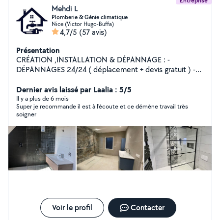
Entreprise
Mehdi L
Plomberie & Génie climatique
Nice (Victor Hugo-Buffa)
4,7/5
(57 avis)
Présentation
CRÉATION ,INSTALLATION & DÉPANNAGE : -
DÉPANNAGES 24/24 ( déplacement + devis gratuit ) -
CRÉATION DE SALLE DE BAIN - PLOMBERIE /création &
réféction : * Alimentation * Évacuation/vidange etc. -
Dernier avis laissé par Laalia : 5/5
INSTALLATION SANITAIRE( Lavabo , WC suspendu, bac
Il y a plus de 6 mois
Super je recommande il est à l'écoute et ce démène travail très
à douche, baignoire , chauffe-eaux , paroie de douche
soigner
etc.) - MAÇONNERIE (carrelage , coffrage, faux plafond
etc.) - CLIMATISATION (Pose et mise en service)
*DEVIS GRATUIT* Intervention dans tout le 06( Alpes
maritimes) et le 83 ( var ) **N'hésitez pas à m'appeler si
je ne répond pas à votre demande **
Voir le profil
Contacter