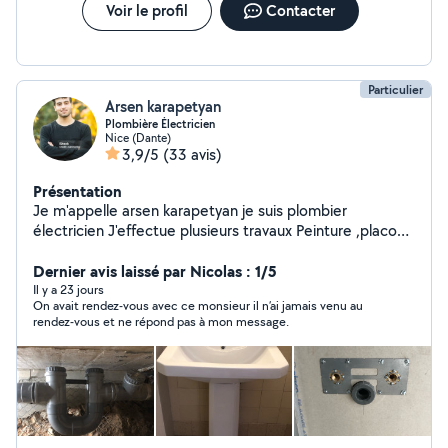
traitance.
Voir le profil
Contacter
Particulier
Arsen karapetyan
Plombière Électricien
Nice (Dante)
3,9/5
(33 avis)
Présentation
Je m'appelle arsen karapetyan je suis plombier
électricien J'effectue plusieurs travaux Peinture ,placo
soudeur en asier et en cuivre plomberie
électricité,montage et démontage des meuble
Dernier avis laissé par Nicolas : 1/5
,plusieurs travaux de maison ,déménagement possible
Il y a 23 jours
On avait rendez-vous avec ce monsieur il n’ai jamais venu au
Je travaille dans les domaines depuis 8 ans 5 ans de
rendez-vous et ne répond pas à mon message.
pratique a paris