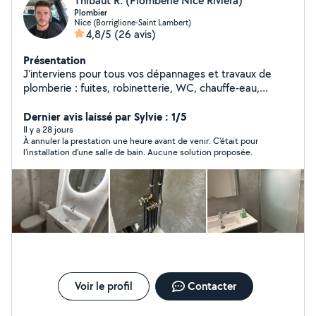
Thibaut R. (Plomberie Nice Riviera)
Plombier
Nice (Borriglione-Saint Lambert)
4,8/5
(26 avis)
Présentation
J'interviens pour tous vos dépannages et travaux de
plomberie : fuites, robinetterie, WC, chauffe-eau,
débouchage, installations et rénovations. Travail propre
et soigné, devis clair avant intervention, tarifs honnêtes
Dernier avis laissé par Sylvie : 1/5
et adaptés à votre budget. Réactif et à l'écoute, je
Il y a 28 jours
À annuler la prestation une heure avant de venir. C'était pour
privilégie toujours des solutions durables. Disponible
l'installation d'une salle de bain. Aucune solution proposée.
rapidement sur Nice et alentours.
Voir le profil
Contacter