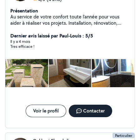
Présentation
Au service de votre confort toute l'année pour vous
aider à réaliser vos projets. Installation, rénovation,
entretien et dépannage: nous proposons des solutions
fiables, adaptées à vos besoins et à votre budget. Devis
Dernier avis laissé par Paul-Louis : 5/5
gratuit Réactivité, qualité et transparence.
Il y a 4 mois
Tres efficace !
Voir le profil
Contacter
Particulier