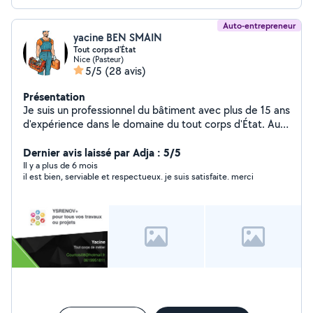
Auto-entrepreneur
yacine BEN SMAIN
Tout corps d'État
Nice (Pasteur)
5/5
(28 avis)
Présentation
Je suis un professionnel du bâtiment avec plus de 15 ans
d'expérience dans le domaine du tout corps d'État. Au
fil des années, j'ai acquis une solide expertise dans la
coordination et la réalisation de chantiers variés, allant
Dernier avis laissé par Adja : 5/5
de la rénovation à la construction neuve. Mon parcours
Il y a plus de 6 mois
il est bien, serviable et respectueux. je suis satisfaite. merci
m'a permis de maîtriser plusieurs corps de métiers,
notamment la peinture, la plâtrerie, la pose de
revêtements, ainsi que différents travaux de second
œuvre. Habitué à gérer des projets de A à Z, je veille
toujours à assurer la qualité des finitions, le respect des
délais et la satisfaction du client. Rigoureux, polyvalent
et autonome, je suis également à l'aise pour travailler en
équipe ou en collaboration avec d'autres professionnels.
Équipé et disponible, je suis prêt à mettre mon savoir-
faire au service de nouveaux partenariats en sous-