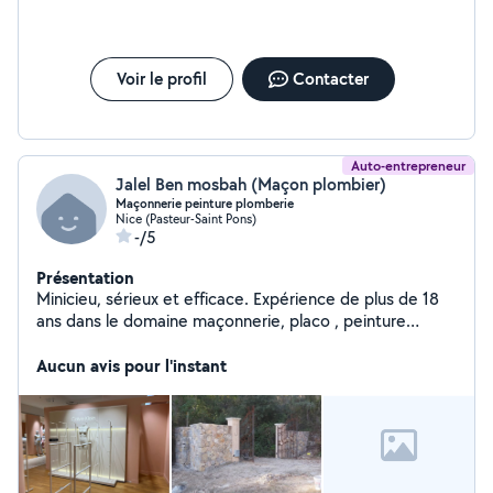
Voir le profil
Contacter
Auto-entrepreneur
Jalel Ben mosbah (Maçon plombier)
Maçonnerie peinture plomberie
Nice (Pasteur-Saint Pons)
-/5
Présentation
Minicieu, sérieux et efficace. Expérience de plus de 18
ans dans le domaine maçonnerie, placo , peinture
carrelage et plomberie, équipé de ce qu'il faut d'outils
et de camion pour la bonne réalisation de vos travaux
Aucun avis pour l'instant