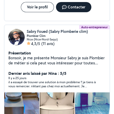
Voir le profil
Contacter
Auto-entrepreneur
Sabry Foued (Sabry Plomberie clim)
Plombier Clim
Nice (Nice-Nord-Saqui)
4,3/5
(11 avis)
Présentation
Bonsoir, je me présente Monsieur Sabry je suis Plombier
de métier si cela peut vous intéresser pour toutes
sortes de dépannage, je pose les cuisine équipée et
pose climatisation et dépannage plomberie Facture
Dernier avis laissé par Nina : 5/5
disponible j'ai ma société Merci au plaisir
Il y a 25 jours
il a essayé de trouver une solution à mon problème !! je tiens à
vous remercier. n'étant pas chez moi actuellement. Je
reprendrai contact dès mon retour mi août. Merci