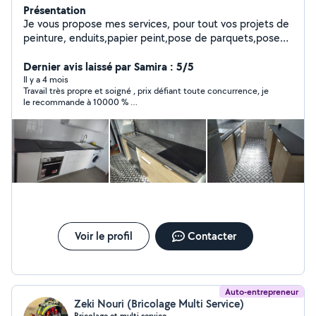
Présentation
Je vous propose mes services, pour tout vos projets de
peinture, enduits,papier peint,pose de parquets,pose
de cuisine et montage de meubles. Je serais a votre
écoute, afin de vous satisfaire. Soucieux de vos
Dernier avis laissé par Samira : 5/5
attentes je vous garantis un chantier propre grâce a la
Il y a 4 mois
Travail très propre et soigné , prix défiant toute concurrence, je
mise en place de protections, j'intervient avec du
le recommande à 10000 % …
matériels professionnel, mes ponceuses et scies sont
brancher sur des aspirateurs. conscient que je suis
souvent le dernier a intervenir sur votre projet, j'apporte
un soin particulier de la mise en œuvre jusqu'aux
finitions. Je reste a votre entière disposition pour tout
renseignement Vous satisfaire est mon exigence .. .
Voir le profil
Contacter
Auto-entrepreneur
Zeki Nouri (Bricolage Multi Service)