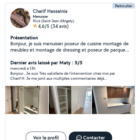
Particulier
Charif Hassainia
Menuisier
Nice (Saint-Jean d'Angely)
4,6/5
(34 avis)
Présentation
Bonjour, je suis menuisier poseur de cuisine montage de
meubles et montage de dressing et poseur de parquet.
Avec une expérience de 25 ans , disponible semaine et
week-end.
Dernier avis laissé par Maty : 5/5
mercredi à 13h
Bonjour , Je suis Très satisfaite de l'intervention chez moi par
Charif H. Je me joint aux multiples commentaires déjà
présents ici pour confirmer le sérieux, l'exactitude et sa
rapidité, minutie, et concentration sur ce qu'il opère Ainsi que
sa grande disponibilité, et arrangements. Je ferais encor appel
à lui en cas de besoin . Merci à Lui pour tout
Voir le profil
Contacter