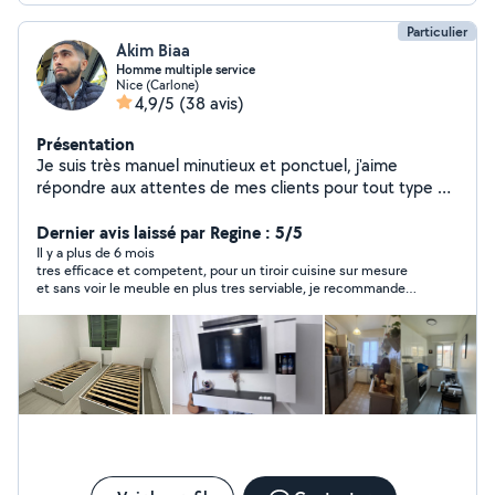
Particulier
Akim Biaa
Homme multiple service
Nice (Carlone)
4,9/5
(38 avis)
Présentation
Je suis très manuel minutieux et ponctuel, j'aime
répondre aux attentes de mes clients pour tout type de
service, le prix s'adapte en fonction du service demandé
n'hésitez pas, devis gratuit ! Les clients sont rois. Au
Dernier avis laissé par Regine : 5/5
plaisir.
Il y a plus de 6 mois
tres efficace et competent, pour un tiroir cuisine sur mesure
et sans voir le meuble en plus tres serviable, je recommande
Akim sans hésiter.