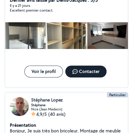
Dernier avis laissé par Denis-Jacques : 5/5
Il y a 21 jours
Excellent premier contact.
Voir le profil
Contacter
Particulier
Stéphane Lopez
Stéphane
Nice (Jean Medecin)
4,9/5
(40 avis)
Présentation
Bonjour, Je suis très bon bricoleur. Montage de meuble