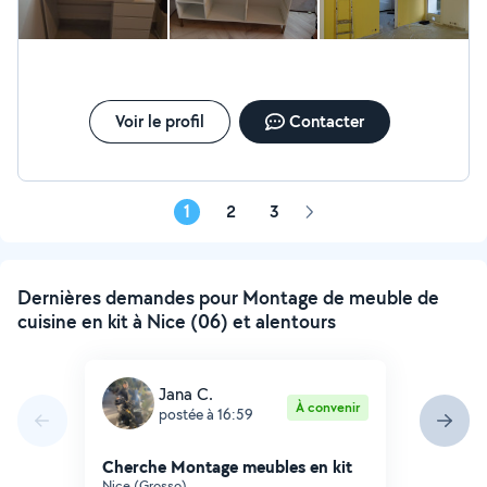
Voir le profil
Contacter
1
2
3
Page
suivante
Dernières demandes pour Montage de meuble de
cuisine en kit à Nice (06) et alentours
Jana C.
À convenir
postée à 16:59
Cherche Montage meubles en kit
Nice (Grosso)