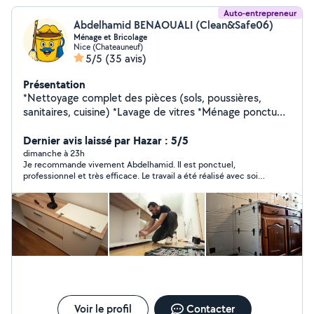
Ce sera un plaisir de contribuer à la réussite de votre
Auto-entrepreneur
projet. À bientôt Cedrick
Abdelhamid BENAOUALI (Clean&Safe06)
Ménage et Bricolage
Nice (Chateauneuf)
5/5
(35 avis)
Présentation
*Nettoyage complet des pièces (sols, poussières,
sanitaires, cuisine) *Lavage de vitres *Ménage ponctuel
ou régulier *Bricolage et remise en état sol et murs
*Petit travaux de menuiserie *Montage meuble en kit
Dernier avis laissé par Hazar : 5/5
Intervention à Nice et alentours Disponibilités flexibles
dimanche à 23h
Je recommande vivement Abdelhamid. Il est ponctuel,
selon vos besoins Prestations pour professionnels
professionnel et très efficace. Le travail a été réalisé avec soin,
(bureaux, commerces, professions libérales) N'hésitez
dans les délais prévus, et le chantier a été laissé propre. Il a
pas à me contacter pour plus d'informations ou pour
également pris le temps de répondre à mes questions et de
convenir d'un premier rendez-vous ! https://nettoyage-
donner de bons conseils. Je n’hésiterai pas à faire de nouveau
appel à lui et je le recommande sans hésitation.
nice-gestion.netlify.app
Voir le profil
Contacter