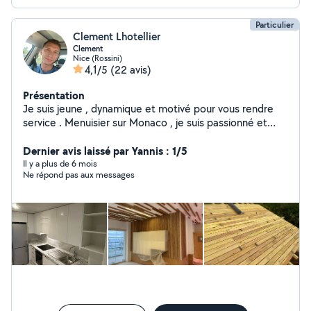
fumée,montage abris jardin) *Réparation/entretien
scooter,vélo
Particulier
Clement Lhotellier
Clement
Nice (Rossini)
4,1/5
(22 avis)
Présentation
Je suis jeune , dynamique et motivé pour vous rendre
service . Menuisier sur Monaco , je suis passionné et
prêt à vous aider dans vos projets
Dernier avis laissé par Yannis : 1/5
Il y a plus de 6 mois
Ne répond pas aux messages