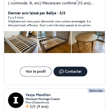
( commode, lit, etc) Mécanicien confirmé (15 ans)
Peinture, revêtements de sol Pose accessoires ( lustre
ou autre) Prêt à rendre un service de qualité N'hésitez
Dernier avis laissé par Ballye : 5/5
pas à me demander Bien cordialement
Il y a 3 mois
Stéphane est venu pour démonter une cuisine aménagée. Il a
été ponctuel, efficace. Tout s est très bien passé et en prime il
n'hésite pas à donner des conseils. Si j ai besoin je ferai de
nouveau appel à lui.
Voir le profil
Contacter
Particulier
Vasya Masdilan
Menuisier-Montage-Cuisine
Nice (Desambrois)
5/5
(9 avis)