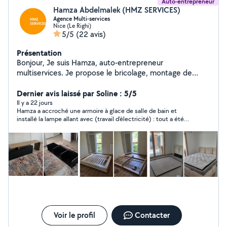
Auto-entrepreneur
Hamza Abdelmalek (HMZ SERVICES)
Agence Multi-services
Nice (Le Righi)
5/5
(22 avis)
Présentation
Bonjour, Je suis Hamza, auto-entrepreneur
multiservices. Je propose le bricolage, montage de
meubles en kit, petits travaux, fixation de TV murales,
pose de supports et rideaux, ainsi que divers
Dernier avis laissé par Soline : 5/5
aménagements du quotidien. Je travaille de manière
Il y a 22 jours
Hamza a accroché une armoire à glace de salle de bain et
sérieuse, propre et soignée, avec une attention
installé la lampe allant avec (travail d'électricité) : tout a été
particulière aux finitions et à la satisfaction du client.
parfaitement réalisé, travail très consciencieux et résultat
Intervention rapide et devis sur demande. N'hésitez pas
impeccable, et en plus Hamza est très sympathique et fiable,
à me contacter pour discuter de votre projet ou obtenir
je le recommande totalement !
un devis gratuit. À bientôt
Voir le profil
Contacter