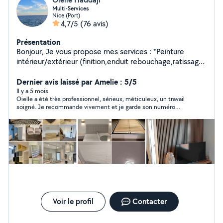
Multi-Services
Nice (Port)
4,7/5
(76 avis)
Présentation
Bonjour, Je vous propose mes services : *Peinture
intérieur/extérieur (finition,enduit rebouchage,ratissage,
lissage,ponçage,papier peint) *Rabotage
portes,peinture,pose serrure,poignée *Petite
Dernier avis laissé par Amelie : 5/5
Maçonnerie (rénovation,démolition) *Petite électricité
Il y a 5 mois
Oielle a été très professionnel, sérieux, méticuleux, un travail
(installation prises,spots) *Plomberie (pose
soigné. Je recommande vivement et je garde son numéro
baignoire,douche,lavabo,WC,paroi de douche,joint
précieusement. Merci beaucoup
silicone,chasse d'eau,mitigeur, débouchage
WC,canalisation,évier)
*Réparation/montage/démontage/pose tout type de
meuble (cuisines,lit,armoire,dressing,bureau,commode)
*Revêtements sol (vinyle,PVC,lino,gazon artificiel)
*Nettoyage
(terrasse,jardin,VMC,hotte,four,vitres,miroirs,canapé,
matelas,tapis,intérieur voiture,sièges,polissage)
*Bricolages divers (pose luminaires,triangles à
Voir le profil
Contacter
rideau,cadres,miroirs,store, support télé,porte
coulissante,ventilateur de plafond, détecteur de