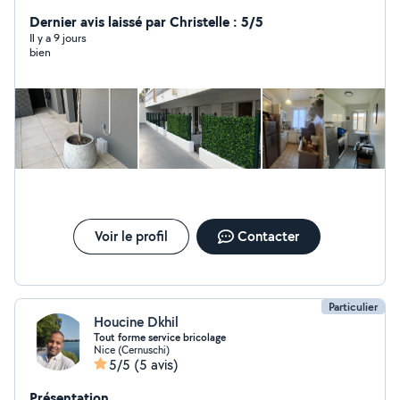
service, le prix s'adapte en fonction du service demandé
n'hésitez pas, devis gratuit ! Les clients sont rois. Au
Dernier avis laissé par Christelle : 5/5
plaisir.
Il y a 9 jours
bien
Voir le profil
Contacter
Particulier
Houcine Dkhil
Tout forme service bricolage
Nice (Cernuschi)
5/5
(5 avis)
Présentation