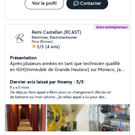
Voir le profil
Contacter
Auto-entrepreneur
Remi Castellan (RCAST)
Electricien, Electrotechnicien
Nice (Rimiez)
5/5
(4 avis)
Présentation
Après plusieurs années en tant que technicien qualifié
en IGH(Immeuble de Grande Hauteur) sur Monaco, j'ai
décidé de devenir Auto Entrepreneur j'effectue des
travaux électrique chez des particuliers. J'ai aussi un
Dernier avis laissé par Noemy : 5/5
grand panel de compétences en informatique,
Il y a 2 mois
J'ai déjà pu faire appel a Rémi pour un changement d'écran et
dépannage électronique / montage d'ordinateur.
de batterie sur mon iphone , j'ai refais appel a lui pour des
travaux électriques dans ma maison , travail efficace et sérieux
. Je repasserais par lui à l'avenir .