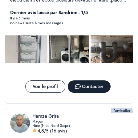
soudeur en asier et en cuivre plomberie
électricité,montage et démontage des meuble
Dernier avis laissé par Sandrine : 1/5
,plusieurs travaux de maison ,déménagement possible
Il y a 3 mois
no news suite à mes messages
Je travaille dans les domaines depuis 8 ans 5 ans de
pratique a paris
Voir le profil
Contacter
Particulier
Hamza Grira
Maçon
Nice (Nice-Nord-Saqui)
4,8/5
(16 avis)