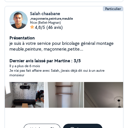
Particulier
Salah chaabane
,maçonnerie,peinture,meuble
Nice (Bellet-Magnan)
4,8/5
(46 avis)
Présentation
je suis à votre service pour bricolage général montage
meuble,peinture, maçonnerie,petite
plomberie,parquet,soudure,coffrage,petite livraison.
n'hésitez pas à me contacter.
Dernier avis laissé par Martine : 3/5
Il y a plus de 6 mois
Je n'ai pas fait affaire avec Salah, j'avais déjà dit oui à un autre
monsieur