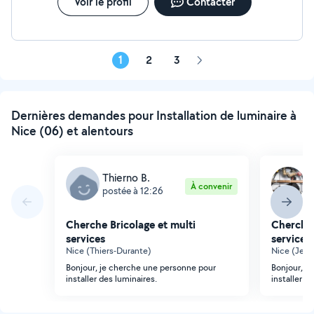
Voir le profil
Contacter
1
2
3
Page
suivante
Dernières demandes pour Installation de luminaire à
Nice (06) et alentours
Thierno B.
P
À convenir
postée à 12:26
p
Cherche Bricolage et multi
Cherche 
services
services
Nice (Thiers-Durante)
Nice (Jea
Bonjour, je cherche une personne pour
Bonjour, j
installer des luminaires.
installer d