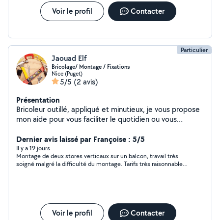
Voir le profil
Contacter
Particulier
Jaouad Elf
Bricolage/ Montage / Fixations
Nice (Puget)
5/5
(2 avis)
Présentation
Bricoleur outillé, appliqué et minutieux, je vous propose
mon aide pour vous faciliter le quotidien ou vous
accompagner dans vos petits travaux de maison.
Dernier avis laissé par Françoise : 5/5
Il y a 19 jours
Montage de deux stores verticaux sur un balcon, travail très
soigné malgré la difficulté du montage. Tarifs très raisonnables,
comparativement à certains offreurs . Je recommande Jaouad
et ferai appel à lui de nouveau. .
Voir le profil
Contacter