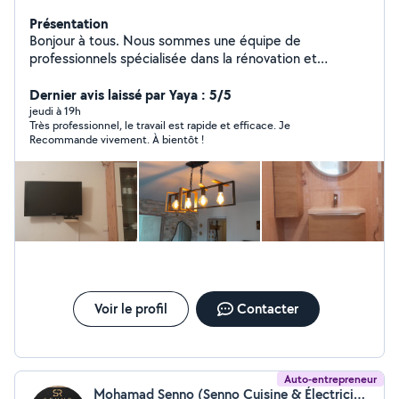
Présentation
Bonjour à tous. Nous sommes une équipe de
professionnels spécialisée dans la rénovation et
l'aménagement de maisons et d'appartements. Nous
réalisons tous types de travaux : électricité, plomberie,
Dernier avis laissé par Yaya : 5/5
peinture, montage de meubles, pose de cuisines,
jeudi à 19h
Très professionnel, le travail est rapide et efficace. Je
rénovation de salles de bain, revêtements de sol, placo,
Recommande vivement. À bientôt !
menuiserie et bien plus encore. Nous vous garantissons
un travail soigné, des prix compétitifs, un devis gratuit et
une intervention rapide. Votre satisfaction est notre
priorité. Cordialement l'équipe Zeki.
Voir le profil
Contacter
Auto-entrepreneur
Mohamad Senno (Senno Cuisine & Électricité générale)