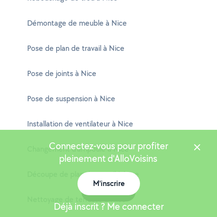
Démontage de meuble à Nice
Pose de plan de travail à Nice
Pose de joints à Nice
Pose de suspension à Nice
Installation de ventilateur à Nice
Connectez-vous pour profiter
Changement d'ampoule à Nice
pleinement d'AlloVoisins
Découpe de plan de travail à Nice
M'inscrire
Carte
Nettoyage de terrasse à Nice
Déjà inscrit ? Me connecter