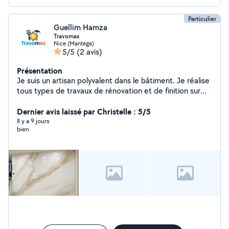
Particulier
Guellim Hamza
Travomax
Nice (Mantega)
5/5
(2 avis)
Présentation
Je suis un artisan polyvalent dans le bâtiment. Je réalise
tous types de travaux de rénovation et de finition sur
chantier. Mes compétences : * Peinture intérieure et
extérieure * Pose de carrelage et parquet * Montage et
Dernier avis laissé par Christelle : 5/5
installation de meubles * Maçonnerie * Placo et bandes
Il y a 9 jours
bien
* Pose de toile de verre * Petite plomberie * Petits
travaux d'électricité * Bricolage et réparations diverses
Je travaille sérieusement, proprement et avec soin pour
offrir un travail de qualité. Je peux intervenir pour des
petits comme des grands travaux de rénovation.