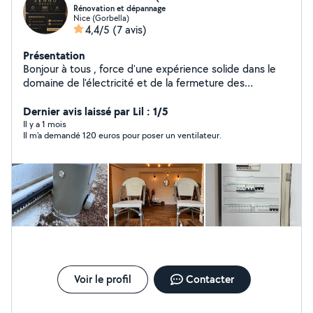
Rénovation et dépannage
Nice (Gorbella)
4,4/5
(7 avis)
Présentation
Bonjour à tous , force d'une expérience solide dans le
domaine de l'électricité et de la fermeture des
systèmes automatisé. J'ai appris à me développer aussi
vers la rénovation générale, minutieux et soigné dans
Dernier avis laissé par Lil : 1/5
mon travail. N'hésitez pas à me contacter pour toute
Il y a 1 mois
Il m'a demandé 120 euros pour poser un ventilateur.
question. Merci
Voir le profil
Contacter