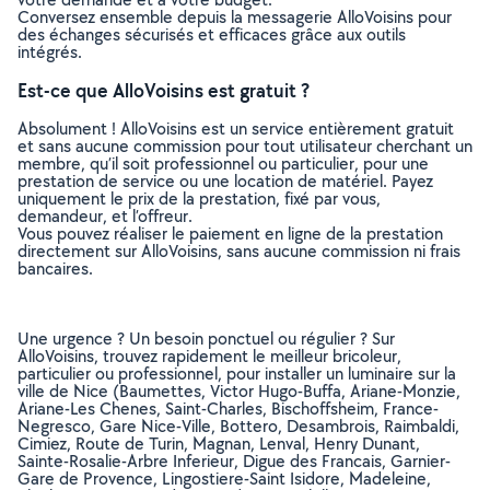
Conversez ensemble depuis la messagerie AlloVoisins pour
des échanges sécurisés et efficaces grâce aux outils
intégrés.
Est-ce que AlloVoisins est gratuit ?
Absolument ! AlloVoisins est un service entièrement gratuit
et sans aucune commission pour tout utilisateur cherchant un
membre, qu’il soit professionnel ou particulier, pour une
prestation de service ou une location de matériel. Payez
uniquement le prix de la prestation, fixé par vous,
demandeur, et l’offreur.
Vous pouvez réaliser le paiement en ligne de la prestation
directement sur AlloVoisins, sans aucune commission ni frais
bancaires.
Une urgence ? Un besoin ponctuel ou régulier ? Sur
AlloVoisins, trouvez rapidement le meilleur bricoleur,
particulier ou professionnel, pour installer un luminaire sur la
ville de Nice (Baumettes, Victor Hugo-Buffa, Ariane-Monzie,
Ariane-Les Chenes, Saint-Charles, Bischoffsheim, France-
Negresco, Gare Nice-Ville, Bottero, Desambrois, Raimbaldi,
Cimiez, Route de Turin, Magnan, Lenval, Henry Dunant,
Sainte-Rosalie-Arbre Inferieur, Digue des Francais, Garnier-
Gare de Provence, Lingostiere-Saint Isidore, Madeleine,