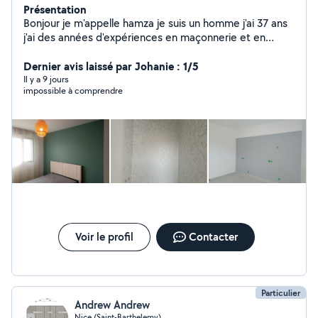
Présentation
Bonjour je m'appelle hamza je suis un homme j'ai 37 ans
j'ai des années d'expériences en maçonnerie et en
aménagement intérieur je suis a votre service pour tout
travaux de rénovation d'entretien Airbnb de maçonnerie
Dernier avis laissé par Johanie : 1/5
peinture et du bricolage n'hésitez pas à me contacter.
Il y a 9 jours
impossible à comprendre
Voir le profil
Contacter
Particulier
Andrew Andrew
Nice (Saint-Barthelemy)