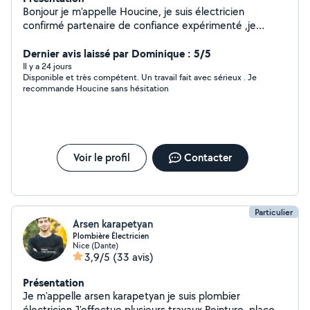
Bonjour je m'appelle Houcine, je suis électricien
confirmé partenaire de confiance expérimenté ,je
respecte les normes et l'environnement du travail Je
suis a votre service pour tout de travaux d'entretien et
Dernier avis laissé par Dominique : 5/5
bricolage et dépannage et installation électrique
Il y a 24 jours
Disponible et très compétent. Un travail fait avec sérieux . Je
N'hésitez pas a me contacter en cas de besoin et a la
recommande Houcine sans hésitation
fin le client c'est le Roi et notre but travail propre client
satisfait Merci
Voir le profil
Contacter
Particulier
Arsen karapetyan
Plombière Électricien
Nice (Dante)
3,9/5
(33 avis)
Présentation
Je m'appelle arsen karapetyan je suis plombier
électricien J'effectue plusieurs travaux Peinture ,placo