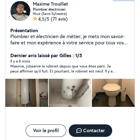
Maxime Trouillet
Plombier électricien
Nice (Saint-Sylvestre)
4,5/5
(71 avis)
Présentation
Plombier et électricien de métier, je mets mon savoir-
faire et mon expérience à votre service pour tous vos
travaux d'installation, de dépannage et de rénovation.
Dernier avis laissé par Gilles : 1/5
Il y a 6 mois
Maxime, j’observe le robinet depuis que vous êtes parti. Je
peux affirmer qu’il fuit. Et pourtant, le robinet est neuf. Il y a
également une fuite dans le mur. Le mur est complètement
humide. Pensez-vous vraiment que cela mérite 40 euros ? Je
suis obligée de trouver quelqu’un pour refaire votre travail. J’ai
peur que le mur s’abîme. La première fois, il y a cinq ans, vous
aviez bien fait votre travail. Cette fois-ci, vous vous en êtes
moqué. Vous avez profité du fait que je suis étrangère et que
mon mari n’était pas à la maison. Vous n’avez même pas vérifié
l’enroulement de l’isolant sur le robinet. Pour 40 euros,
certaines personnes travaillent toute une journée. Vous, vous
avez pris 40 euros pour une demi-heure et vous avez bâclé le
travail.Je n’ai pas touché au robinet. J’ai simplement découpé
Voir le profil
Contacter
les éléments décoratifs et je les ai remis en place en
haut.ARNAQUE A EVITER.