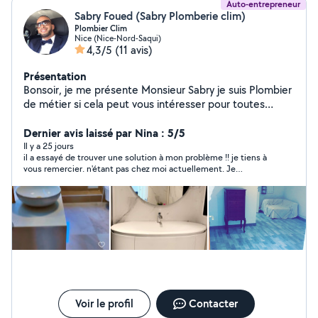
Auto-entrepreneur
Sabry Foued (Sabry Plomberie clim)
Plombier Clim
Nice (Nice-Nord-Saqui)
4,3/5
(11 avis)
Présentation
Bonsoir, je me présente Monsieur Sabry je suis Plombier
de métier si cela peut vous intéresser pour toutes
sortes de dépannage, je pose les cuisine équipée et
pose climatisation et dépannage plomberie Facture
Dernier avis laissé par Nina : 5/5
disponible j'ai ma société Merci au plaisir
Il y a 25 jours
il a essayé de trouver une solution à mon problème !! je tiens à
vous remercier. n'étant pas chez moi actuellement. Je
reprendrai contact dès mon retour mi août. Merci
Voir le profil
Contacter