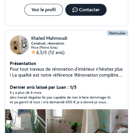
Voir le profil
Contacter
Particulier
Khaled Mahmoudi
Construit, rénovation
Nice (Pierre Sola)
4,3/5
(12 avis)
Présentation
Pour tout travaux de rénovation d'intérieur n'hésitez plus
! La qualité est notre référence !Rénovation complète
tous corps d'état Conception, démolition, maçonnerie,
électricité, plomberie, parquet, carrelage, carreaux de
Dernier avis laissé par Luan : 1/5
ciment, menuiserie sur mesure Mk rénovation
Il y a plus de 6 mois
zéro travail degelas île pas capable de rien à faire dommage ils
et pa gentil di tout i m'a demandé 600 € je à donné je vous
conseille pas cette personne c'est dangereux