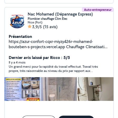
Auto-entrepreneur
Nac Mohamed (Dépannage Express)
Plombier chauffage Clim Élec
Nice (Port)
3,9/5
(15 avis)
Présentation
https://azur-confort-cqxr-miyzy426r-mohamed-
bouteben-s-projects.vercel.app Chauffage Climatisation
pompe à chaleur, Froid Commercial chambre froide,
Depannage matériel de boulangerie pâtisserie cuisine
Dernier avis laissé par Ricco : 5/5
pro , plomberie Je précise !! Je ne travaille pas avec
Il y a 4 mois
Un grand merci pour la rapidité du travail effectué. Travail très
certains clientèle
propre, très raisonnable au niveau du prix par rapport aux
propositions que j’avais eu ça fait plaisir de rencontrer des gens
honnêtes, un grand merci. Je recommande vivement et je
reviendrai vers lui si nécessaire avec toute ma confiance.