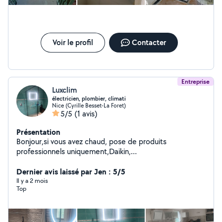
Voir le profil
Contacter
Entreprise
Luxclim
électricien, plombier, climati
Nice (Cyrille Besset-La Foret)
5/5
(1 avis)
Présentation
Bonjour,si vous avez chaud, pose de produits
professionnels uniquement,Daikin,
Mitsubishi,Gree,ect..., réflexion de salle de bain, comme
photo, c'est cher moi les salles d'eau.Chasseur de
Dernier avis laissé par Jen : 5/5
fuite,sans cassé . CAP plombier 1998, chauffage 1999,
Il y a 2 mois
Top
BEP,E.T.E équipements technique et énergie,le tout en
alternance.Tres bon technicien.