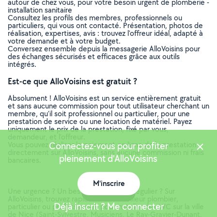
autour de chez vous, pour votre besoin urgent de plomberie -
installation sanitaire
Consultez les profils des membres, professionnels ou
particuliers, qui vous ont contacté. Présentation, photos de
réalisation, expertises, avis : trouvez l'offreur idéal, adapté à
votre demande et à votre budget.
Conversez ensemble depuis la messagerie AlloVoisins pour
des échanges sécurisés et efficaces grâce aux outils
intégrés.
Est-ce que AlloVoisins est gratuit ?
Absolument ! AlloVoisins est un service entièrement gratuit
et sans aucune commission pour tout utilisateur cherchant un
membre, qu’il soit professionnel ou particulier, pour une
prestation de service ou une location de matériel. Payez
uniquement le prix de la prestation, fixé par vous,
demandeur, et l’offreur.
Vous pouvez réaliser le paiement en ligne de la prestation
Connectez-vous pour profiter
directement sur AlloVoisins, sans aucune commission ni frais
pleinement d'AlloVoisins
bancaires.
M'inscrire
Une urgence ? Un besoin ponctuel ou régulier ? Sur
Carte
AlloVoisins, trouvez rapidement le meilleur plombier,
Déjà inscrit ? Me connecter
particulier ou professionnel, pour installer des WC sur la ville
de Nice (Saint-Sylvestre, Musiciens, Le Ray-Gravier-Dunant,