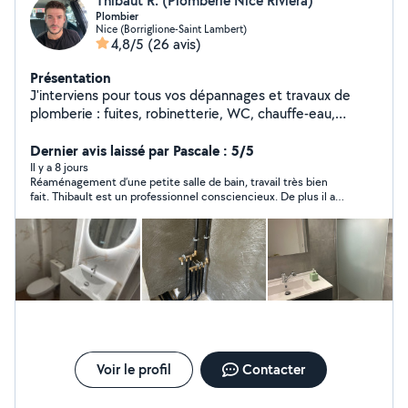
Thibaut R. (Plomberie Nice Riviera)
Plombier
Nice (Borriglione-Saint Lambert)
4,8/5
(26 avis)
Présentation
J'interviens pour tous vos dépannages et travaux de
plomberie : fuites, robinetterie, WC, chauffe-eau,
débouchage, installations et rénovations. Travail propre
et soigné, devis clair avant intervention, tarifs honnêtes
Dernier avis laissé par Pascale : 5/5
et adaptés à votre budget. Réactif et à l'écoute, je
Il y a 8 jours
Réaménagement d’une petite salle de bain, travail très bien
privilégie toujours des solutions durables. Disponible
fait. Thibault est un professionnel consciencieux. De plus il a
rapidement sur Nice et alentours.
été particulièrement réactif et disponible pour régler un
imprévu de fuite d’eau au niveau des toilettes. Ses tarifs sont
raisonnables. Je recommande à 100% sans aucun doute.
Voir le profil
Contacter