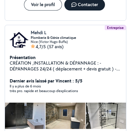
Voir le profil
Contacter
Entreprise
Mehdi L
Plomberie & Génie climatique
Nice (Victor Hugo-Buffa)
4,7/5
(57 avis)
Présentation
CRÉATION ,INSTALLATION & DÉPANNAGE : -
DÉPANNAGES 24/24 ( déplacement + devis gratuit ) -
CRÉATION DE SALLE DE BAIN - PLOMBERIE /création &
réféction : * Alimentation * Évacuation/vidange etc. -
Dernier avis laissé par Vincent : 5/5
INSTALLATION SANITAIRE( Lavabo , WC suspendu, bac
Il y a plus de 6 mois
très pro. rapide et beaucoup d'explications
à douche, baignoire , chauffe-eaux , paroie de douche
etc.) - MAÇONNERIE (carrelage , coffrage, faux plafond
etc.) - CLIMATISATION (Pose et mise en service)
*DEVIS GRATUIT* Intervention dans tout le 06( Alpes
maritimes) et le 83 ( var ) **N'hésitez pas à m'appeler si
je ne répond pas à votre demande **