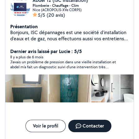
Abdel Tz (ISC Installation)
Plomberie - Chauffage - Clim
Nice (ACROPOLIS-XVe CORPS)
5/5
(20 avis)
Présentation
Bonjours, ISC dépannages est une société d'installation
d'eaux et de gaz, nous effectuons aussi vos entretiens
et vous dépanne dans les plus bref délais en cas de
fuite pannes ou autre. Nous intervenons dans tout les
Dernier avis laissé par Lucie : 5/5
Alpes-Maritimes. Nous sommes disponible pour des
Il y a plus de 6 mois
J'avais un problème de pression dans une vieille installation et
dépannages, installation, rénovation des sanitaires, pose
abdel m'a fait un diagnostic suivi d'une intervention très
des meubles Cuisine/SDB/WC. Les disponibilités sont
efficace, pour un bon prix. Il s'est montré disponible pour mon
adaptés selon le cas de figure. rigoureux, sérieux,
problème urgent merci abdel !
ponctuelle ayant le sens du détails, ont vous
accompagne dos vos rénovation ainsi que dans la
création de salles d'eaux. Prêt à faire de belle chose
avec vous.
Voir le profil
Contacter