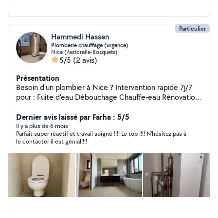
Particulier
Hammedi Hassen
Plomberie chauffage (urgence)
Nice (Pastorelle-Bosquets)
5/5
(2 avis)
Présentation
Besoin d'un plombier à Nice ? Intervention rapide 7j/7
pour : Fuite d'eau Débouchage Chauffe-eau Rénovation
salle de bain N'hésitez pas à me contacter pour un devis
gratuit ou toute demande d'intervention
Dernier avis laissé par Farha : 5/5
Il y a plus de 6 mois
Parfait super réactif et travail soigné !!!! Le top !!!! N’hésitez pas à
le contacter il est génial!!!!