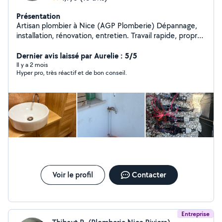
Présentation
Artisan plombier à Nice (AGP Plomberie) Dépannage,
installation, rénovation, entretien. Travail rapide, propre
et professionnel. Devis gratuit et intervention dans le
secteur de nice et ses alentours.
Dernier avis laissé par Aurelie : 5/5
Il y a 2 mois
Hyper pro, très réactif et de bon conseil.
Voir le profil
Contacter
Entreprise