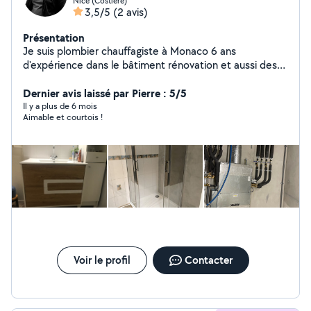
Nice (Costiere)
3,5/5
(2 avis)
Présentation
Je suis plombier chauffagiste à Monaco 6 ans
d'expérience dans le bâtiment rénovation et aussi des
travaux neufs et je suis un bon bricoleur pour d'autres
travaux
Dernier avis laissé par Pierre : 5/5
Il y a plus de 6 mois
Aimable et courtois !
Voir le profil
Contacter