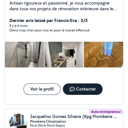
Artisan rigoureux et passionné, je vous accompagne
dans tous vos projets de rénovation intérieure dans les
Alpes-Maritimes (06). Mon objectif : transformer votre
habitat avec des finitions soignées, en respectant vos
Dernier avis laissé par Francis-Eva : 3/5
délais et votre budget. Grâce à ma polyvalence, vous
Il y a 6 mois
Devis trop cher pour moi et pour le travail effectué
n'avez qu'un seul interlocuteur pour l'ensemble de vos
travaux : Peinture & Décoration : Préparation des murs,
enduits, mise en peinture. Sols & Murs : Pose de
carrelage (tous formats) et de parquet flottant ou collé.
Plomberie : Rénovation de salle de bain, cuisine,
raccordements et dépannages. Aménagement : Travaux
de rénovation globale. Travail propre et outillage
professionnel. N'hésitez pas à me contacter pour
échanger sur votre projet ou pour une visite de chantier.
À bientôt, MC 06 RENOVATION
Voir le profil
Contacter
Auto-entrepreneur
Jacquelino Gomes Silveira (Rpg Plomberie Nice)
Plomberie Climatisation
Nice (Nice-Nord-Saqui)