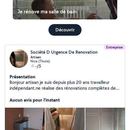
Je rénove ma salle de bain
Découvrir
Entreprise
Société D Urgence De Renovation
Artisan
Nice (Thiole)
-/5
Présentation
Bonjour artisan je suis depuis plus 20 ans travailleur
indépendant.ne réalise des rénovations complètes de
tout appartement maison immeuble et construction
maison clé en main.
Aucun avis pour l'instant