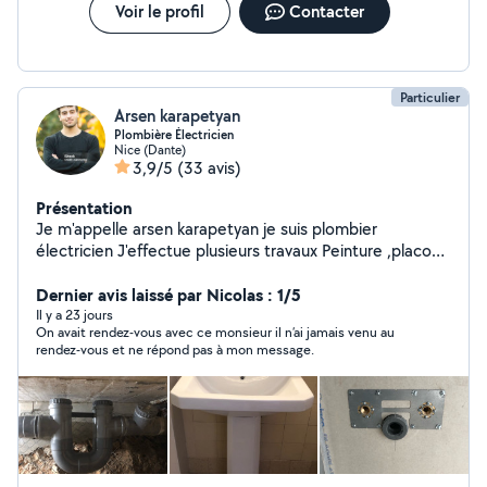
traitance.
Voir le profil
Contacter
Particulier
Arsen karapetyan
Plombière Électricien
Nice (Dante)
3,9/5
(33 avis)
Présentation
Je m'appelle arsen karapetyan je suis plombier
électricien J'effectue plusieurs travaux Peinture ,placo
soudeur en asier et en cuivre plomberie
électricité,montage et démontage des meuble
Dernier avis laissé par Nicolas : 1/5
,plusieurs travaux de maison ,déménagement possible
Il y a 23 jours
On avait rendez-vous avec ce monsieur il n’ai jamais venu au
Je travaille dans les domaines depuis 8 ans 5 ans de
rendez-vous et ne répond pas à mon message.
pratique a paris