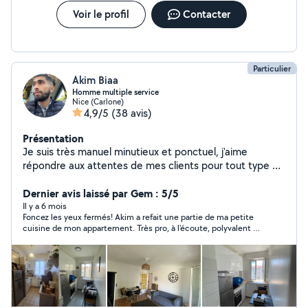
Voir le profil
Contacter
Particulier
Akim Biaa
Homme multiple service
Nice (Carlone)
4,9/5
(38 avis)
Présentation
Je suis très manuel minutieux et ponctuel, j'aime
répondre aux attentes de mes clients pour tout type de
service, le prix s'adapte en fonction du service demandé
n'hésitez pas, devis gratuit ! Les clients sont rois. Au
Dernier avis laissé par Gem : 5/5
plaisir.
Il y a 6 mois
Foncez les yeux fermés! Akim a refait une partie de ma petite
cuisine de mon appartement. Très pro, à l'écoute, polyvalent et
cordial.