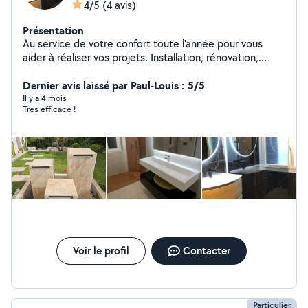
4/5
(4 avis)
Présentation
Au service de votre confort toute l'année pour vous
aider à réaliser vos projets. Installation, rénovation,
entretien et dépannage: nous proposons des solutions
fiables, adaptées à vos besoins et à votre budget. Devis
Dernier avis laissé par Paul-Louis : 5/5
gratuit Réactivité, qualité et transparence.
Il y a 4 mois
Tres efficace !
Voir le profil
Contacter
Particulier