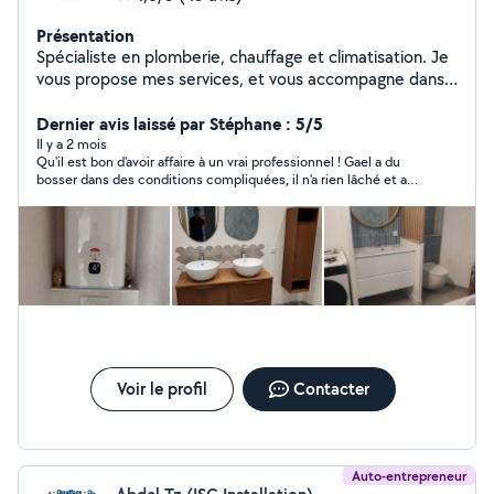
Présentation
Spécialiste en plomberie, chauffage et climatisation. Je
vous propose mes services, et vous accompagne dans
vos projets futur. Dépannage, rénovation ou neuf. Travail
sérieux et soigné.
Dernier avis laissé par Stéphane : 5/5
Il y a 2 mois
Qu'il est bon d'avoir affaire à un vrai professionnel ! Gael a du
bosser dans des conditions compliquées, il n'a rien lâché et a
terminé le boulot très sérieusement et très proprement ! En
plus j'ai des explications claires, un diagnostic (oui, ma SDB est
bien malade...) honnête... Je suis vraiment satisfait !
Voir le profil
Contacter
Auto-entrepreneur