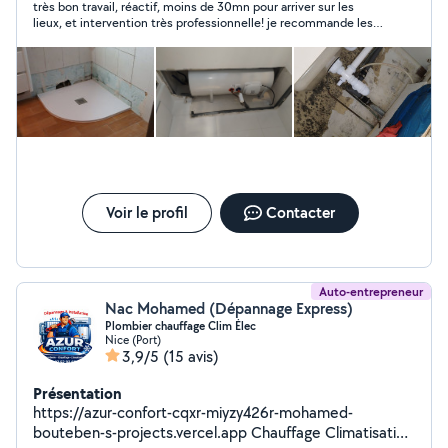
très bon travail, réactif, moins de 30mn pour arriver sur les
lieux, et intervention très professionnelle! je recommande les
yeux fermés ! prix très correct
Voir le profil
Contacter
Auto-entrepreneur
Nac Mohamed (Dépannage Express)
Plombier chauffage Clim Élec
Nice (Port)
3,9/5
(15 avis)
Présentation
https://azur-confort-cqxr-miyzy426r-mohamed-
bouteben-s-projects.vercel.app Chauffage Climatisation