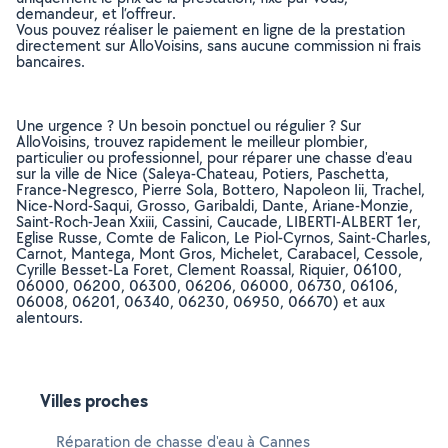
demandeur, et l’offreur.
Vous pouvez réaliser le paiement en ligne de la prestation
directement sur AlloVoisins, sans aucune commission ni frais
bancaires.
Une urgence ? Un besoin ponctuel ou régulier ? Sur
AlloVoisins, trouvez rapidement le meilleur plombier,
particulier ou professionnel, pour réparer une chasse d'eau
sur la ville de Nice (Saleya-Chateau, Potiers, Paschetta,
France-Negresco, Pierre Sola, Bottero, Napoleon Iii, Trachel,
Nice-Nord-Saqui, Grosso, Garibaldi, Dante, Ariane-Monzie,
Saint-Roch-Jean Xxiii, Cassini, Caucade, LIBERTI-ALBERT 1er,
Eglise Russe, Comte de Falicon, Le Piol-Cyrnos, Saint-Charles,
Carnot, Mantega, Mont Gros, Michelet, Carabacel, Cessole,
Cyrille Besset-La Foret, Clement Roassal, Riquier, 06100,
06000, 06200, 06300, 06206, 06000, 06730, 06106,
06008, 06201, 06340, 06230, 06950, 06670) et aux
alentours.
Villes proches
Réparation de chasse d'eau à Cannes