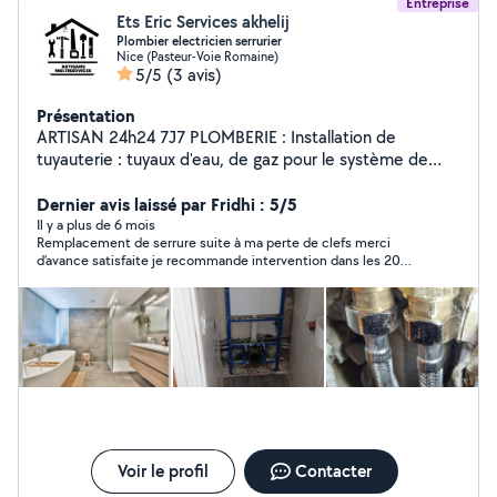
Entreprise
Ets Eric Services akhelij
Plombier electricien serrurier
Nice (Pasteur-Voie Romaine)
5/5
(3 avis)
Présentation
ARTISAN 24h24 7J7 PLOMBERIE : Installation de
tuyauterie : tuyaux d'eau, de gaz pour le système de
chauffage et d'égout Réparation de fuites d'eau.
Débouchage de canalisations. Installation et réparation
Dernier avis laissé par Fridhi : 5/5
de robinetterie. Installation et entretien de chauffe-eau
Il y a plus de 6 mois
Remplacement de serrure suite à ma perte de clefs merci
qu'ils soient électriques, au gaz Réparation de toilettes
d’avance satisfaite je recommande intervention dans les 20
qui fuient,ou qui présentent des problèmes de chasse
minutes équipé d’un TPE
d'eau. Réparation remplacement de chauffe eau
Réparation de canalisations endommagées. Réparation
ou installation climatisation Débouchage par camion
hydrocureur Pompage de fosse septique Débouchage
par furet électriques ou mécanique ÉLECTRICITÉ Mise
aux normes électriques Recherche de panne électrique
Remplacement interrupteur ou prises SERRURERIE
Ouverture de porte Remplacement de serrure toute
marque Réparation volets roulants électrique et
Voir le profil
Contacter
manuelle Ouverture de coffre fort toute marques