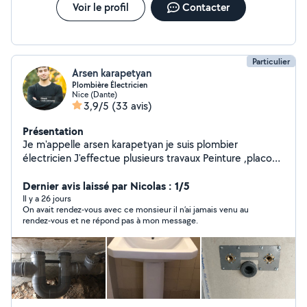
traitance.
Voir le profil
Contacter
Particulier
Arsen karapetyan
Plombière Électricien
Nice (Dante)
3,9/5
(33 avis)
Présentation
Je m'appelle arsen karapetyan je suis plombier
électricien J'effectue plusieurs travaux Peinture ,placo
soudeur en asier et en cuivre plomberie
électricité,montage et démontage des meuble
Dernier avis laissé par Nicolas : 1/5
,plusieurs travaux de maison ,déménagement possible
Il y a 26 jours
On avait rendez-vous avec ce monsieur il n’ai jamais venu au
Je travaille dans les domaines depuis 8 ans 5 ans de
rendez-vous et ne répond pas à mon message.
pratique a paris