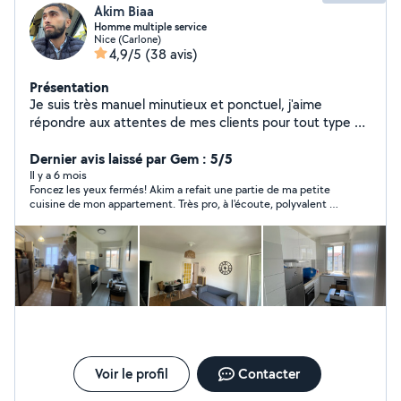
Akim Biaa
Homme multiple service
Nice (Carlone)
4,9/5
(38 avis)
Présentation
Je suis très manuel minutieux et ponctuel, j'aime
répondre aux attentes de mes clients pour tout type de
service, le prix s'adapte en fonction du service demandé
n'hésitez pas, devis gratuit ! Les clients sont rois. Au
Dernier avis laissé par Gem : 5/5
plaisir.
Il y a 6 mois
Foncez les yeux fermés! Akim a refait une partie de ma petite
cuisine de mon appartement. Très pro, à l'écoute, polyvalent et
cordial.
Voir le profil
Contacter