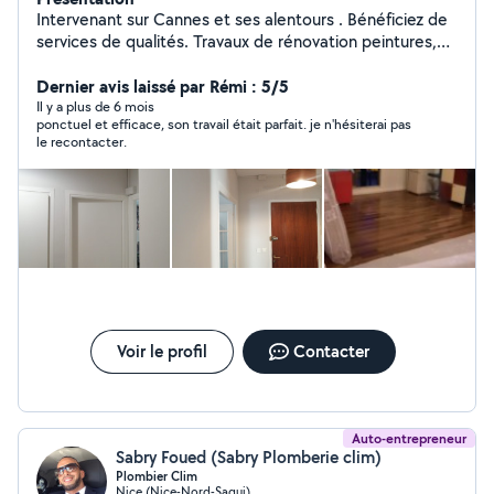
Intervenant sur Cannes et ses alentours . Bénéficiez de
services de qualités. Travaux de rénovation peintures,
Urgence plomberie et tout types de dépannages
Dernier avis laissé par Rémi : 5/5
contact : Mr Marchetti jacques Cordialement,
Il y a plus de 6 mois
ponctuel et efficace, son travail était parfait. je n'hésiterai pas
le recontacter.
Voir le profil
Contacter
Auto-entrepreneur
Sabry Foued (Sabry Plomberie clim)
Plombier Clim
Nice (Nice-Nord-Saqui)