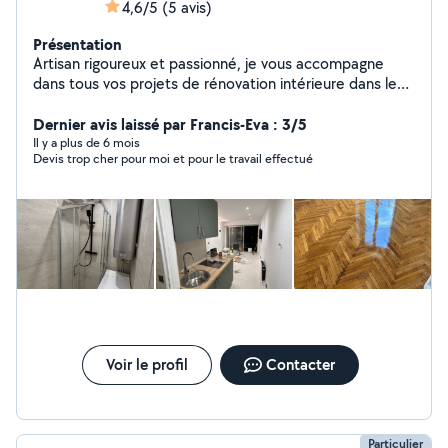
4,6/5
(5 avis)
Présentation
Artisan rigoureux et passionné, je vous accompagne
dans tous vos projets de rénovation intérieure dans les
Alpes-Maritimes (06). Mon objectif : transformer votre
habitat avec des finitions soignées, en respectant vos
Dernier avis laissé par Francis-Eva : 3/5
délais et votre budget. Grâce à ma polyvalence, vous
Il y a plus de 6 mois
Devis trop cher pour moi et pour le travail effectué
n'avez qu'un seul interlocuteur pour l'ensemble de vos
travaux : Peinture & Décoration : Préparation des murs,
enduits, mise en peinture. Sols & Murs : Pose de
carrelage (tous formats) et de parquet flottant ou collé.
Plomberie : Rénovation de salle de bain, cuisine,
raccordements et dépannages. Aménagement : Travaux
de rénovation globale. Travail propre et outillage
professionnel. N'hésitez pas à me contacter pour
échanger sur votre projet ou pour une visite de chantier.
À bientôt, MC 06 RENOVATION
Voir le profil
Contacter
Particulier