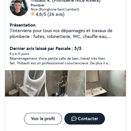
Thibaut R. (Plomberie Nice Riviera)
Plombier
Nice (Borriglione-Saint Lambert)
4,8/5
(26 avis)
Présentation
J'interviens pour tous vos dépannages et travaux de
plomberie : fuites, robinetterie, WC, chauffe-eau,
débouchage, installations et rénovations. Travail propre
et soigné, devis clair avant intervention, tarifs honnêtes
Dernier avis laissé par Pascale : 5/5
et adaptés à votre budget. Réactif et à l'écoute, je
Il y a 11 jours
Réaménagement d’une petite salle de bain, travail très bien
privilégie toujours des solutions durables. Disponible
fait. Thibault est un professionnel consciencieux. De plus il a
rapidement sur Nice et alentours.
été particulièrement réactif et disponible pour régler un
imprévu de fuite d’eau au niveau des toilettes. Ses tarifs sont
raisonnables. Je recommande à 100% sans aucun doute.
Voir le profil
Contacter