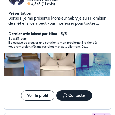
4,3/5
(11 avis)
Présentation
Bonsoir, je me présente Monsieur Sabry je suis Plombier
de métier si cela peut vous intéresser pour toutes
sortes de dépannage, je pose les cuisine équipée et
pose climatisation et dépannage plomberie Facture
Dernier avis laissé par Nina : 5/5
disponible j'ai ma société Merci au plaisir
Il y a 28 jours
il a essayé de trouver une solution à mon problème !! je tiens à
vous remercier. n'étant pas chez moi actuellement. Je
reprendrai contact dès mon retour mi août. Merci
Voir le profil
Contacter