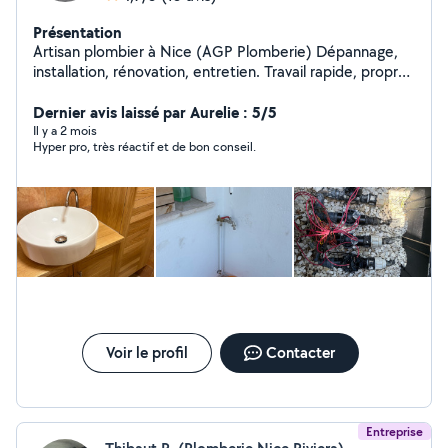
Présentation
Artisan plombier à Nice (AGP Plomberie) Dépannage,
installation, rénovation, entretien. Travail rapide, propre
et professionnel. Devis gratuit et intervention dans le
secteur de nice et ses alentours.
Dernier avis laissé par Aurelie : 5/5
Il y a 2 mois
Hyper pro, très réactif et de bon conseil.
Voir le profil
Contacter
Entreprise