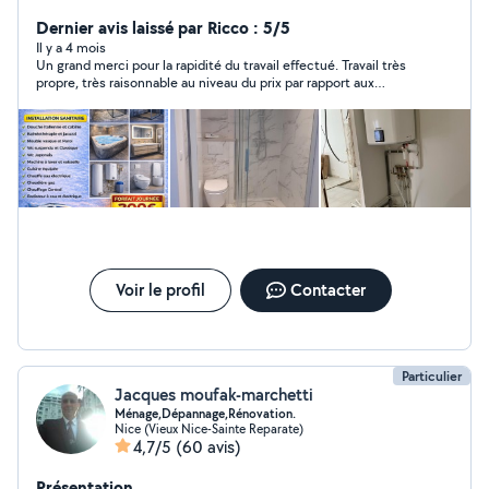
pompe à chaleur, Froid Commercial chambre froide,
Depannage matériel de boulangerie pâtisserie cuisine
Dernier avis laissé par Ricco : 5/5
pro , plomberie Je précise !! Je ne travaille pas avec
Il y a 4 mois
Un grand merci pour la rapidité du travail effectué. Travail très
certains clientèle
propre, très raisonnable au niveau du prix par rapport aux
propositions que j’avais eu ça fait plaisir de rencontrer des gens
honnêtes, un grand merci. Je recommande vivement et je
reviendrai vers lui si nécessaire avec toute ma confiance.
Voir le profil
Contacter
Particulier
Jacques moufak-marchetti
Ménage,Dépannage,Rénovation.
Nice (Vieux Nice-Sainte Reparate)
4,7/5
(60 avis)
Présentation