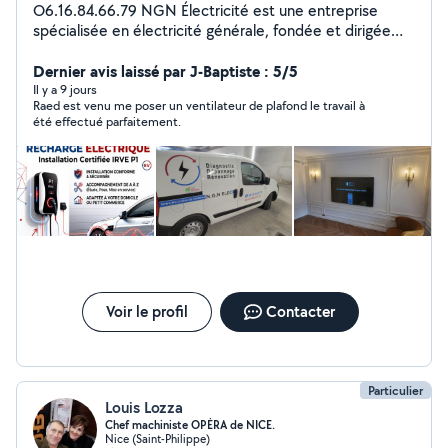
O6.16.84.66.79 NGN Électricité est une entreprise
spécialisée en électricité générale, fondée et dirigée
par Raed Mayel, électricien diplômé et expérimenté,
basé à Nice. Titulaire d'un CAP et d'un Bac Pro MELEC,
Dernier avis laissé par J-Baptiste : 5/5
j'interviens depuis plus de 8 ans auprès des particuliers
Il y a 9 jours
Raed est venu me poser un ventilateur de plafond le travail à
et des professionnels pour tous types de travaux
été effectué parfaitement.
électriques. Que ce soit pour une installation électrique
neuve, une rénovation complète, un dépannage urgent,
un diagnostic de conformité ou une mise aux normes, je
propose un service complet, personnalisé et conforme
à la réglementation en vigueur (NF C 15-100). Implanté
à Nice, j'interviens rapidement dans un rayon de 25
kilomètres pour vous garantir un service de proximité,
fiable et réactif. Déjà plusieurs chantiers réalisés avec
succès et une satisfaction client reconnue. Mon
engagement repose sur des valeurs solides : rigueur,
Voir le profil
Contacter
qualité de service, sens du détail.
Particulier
Louis Lozza
Chef machiniste OPÉRA de NICE.
Nice (Saint-Philippe)