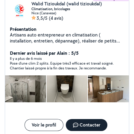
Walid Tizioukdal (walid tizioukdal)
Climatisation, bricolages
Nice (Canavese)
3,5/5
(4 avis)
Présentation
Artisans auto entrepreneur en climatisation (
installation, entretien, dépannage), réaliser de petits
travaux. Je dispose de toutes les outillage nécessaire
pour un travail propres et professionnel.
Dernier avis laissé par Alain : 5/5
Il y a plus de 6 mois
Pose d'une clim 2 splits. Equipe très3 efficace et travail soigné.
Chantier laissé propre à la fin des travaux. Je recommande.
Voir le profil
Contacter