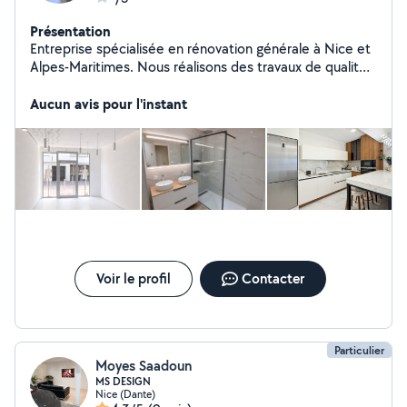
Présentation
Entreprise spécialisée en rénovation générale à Nice et
Alpes-Maritimes. Nous réalisons des travaux de qualité
avec des finitions modernes et soignées : Maçonnerie
Peinture Plomberie Électricité Climatisation Salle de bain
Aucun avis pour l'instant
Rénovation appartement & maison Travail sérieux Devis
gratuit Intervention rapide Contactez-nous pour votre
projet.
Voir le profil
Contacter
Particulier
Moyes Saadoun
MS DESIGN
Nice (Dante)