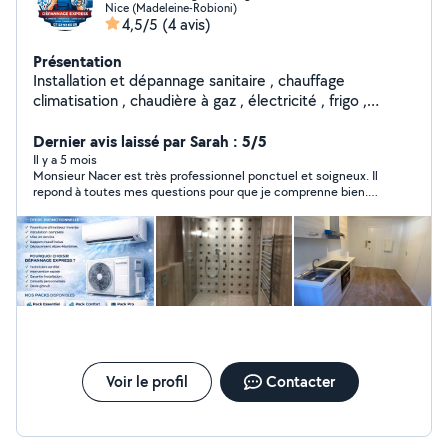
Nice (Madeleine-Robioni)
4,5/5
(4 avis)
Présentation
Installation et dépannage sanitaire , chauffage
climatisation , chaudière à gaz , électricité , frigo ,
chambre froide , local technique piscine, ballon
thermodynamique, cumulus, chaudière à gaz , tableau
Dernier avis laissé par Sarah : 5/5
électrique,
Il y a 5 mois
Monsieur Nacer est très professionnel ponctuel et soigneux. Il
repond à toutes mes questions pour que je comprenne bien.
En plus de cela il m'a laissé la pièce dans un état impeccable.
Le travail est minutieux et bien soigné. Ayant des
appartements en Airbnb je ferai toujours appel à lui pour
l'intervention de mes logements. Je recommande les yeux
fermés car c'est dur de trouver du personnel compétent de nos
jours. Merci encore
Voir le profil
Contacter