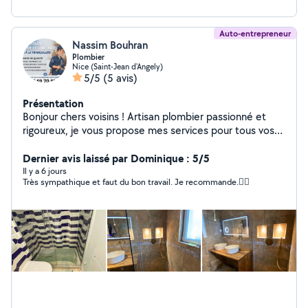
Auto-entrepreneur
Nassim Bouhran
Plombier
Nice (Saint-Jean d'Angely)
5/5
(5 avis)
Présentation
Bonjour chers voisins ! Artisan plombier passionné et
rigoureux, je vous propose mes services pour tous vos
besoins en plomberie et chauffage, avec la garantie d'un
travail propre, rapide et au juste prix. Mes services :
Dernier avis laissé par Dominique : 5/5
Dépannage 7j/7 : Recherche de fuites, débouchage de
Il y a 6 jours
Très sympathique et faut du bon travail. Je recommande.👌🏾
canalisations, réparation de chasse d'eau, ballons d'eau
chaude. Installation & Rénovation : Remplacement de
robinetterie, pose de sanitaires, rénovation complète
de salle de bain. Chauffage : Entretien et installation de
radiateurs. Pourquoi me faire confiance ? Intervention
rapide et devis gratuit avant travaux. Matériel de qualité
et respect des normes. Sérieux, réactivité et
dynamisme. Pour toute question contactez-moi
directement o7-69-70-81-49