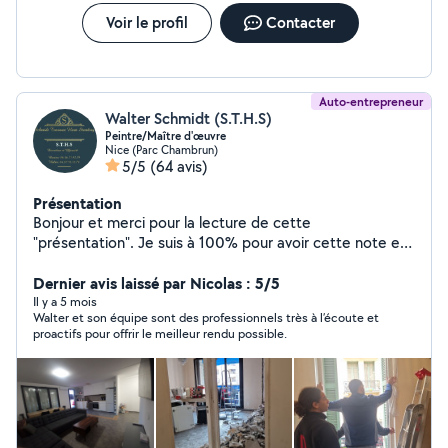
Voir le profil
Contacter
Auto-entrepreneur
Walter Schmidt (S.T.H.S)
Peintre/Maître d'œuvre
Nice (Parc Chambrun)
5/5
(64 avis)
Présentation
Bonjour et merci pour la lecture de cette
"présentation". Je suis à 100% pour avoir cette note et
les avis qui vont avec. Après échange, vous devriez être
en confiance. Le reste est un feeling indépendant de
Dernier avis laissé par Nicolas : 5/5
nos volontés. Je réponds à l'urgence et tiens les délais,
Il y a 5 mois
Walter et son équipe sont des professionnels très à l’écoute et
si réaliste, je ne vends ni rêves ni tapis même si ouvert à
proactifs pour offrir le meilleur rendu possible.
la négociation. Samy pour la clim, Clément pour
l'électricité et le reste de l'équipe formée et qualifiée
pour réaliser vos demandes avec professionnalisme. Je
m'occupe de tout de A à Z. Maître d'œuvre/Conducteur
de Travaux Si je like votre annonce c'est que je ne peux
y répondre. Dans ce cas, envoyez une demande privée