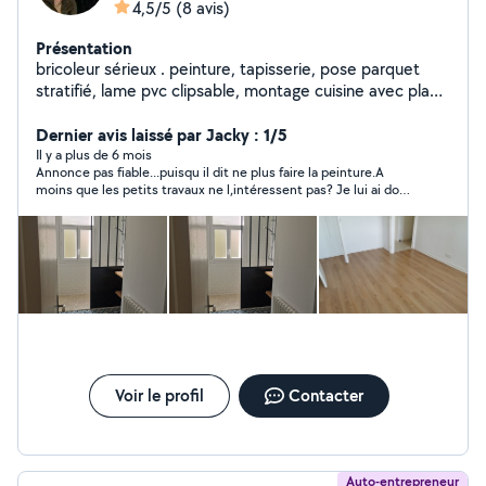
4,5/5
(8 avis)
Présentation
bricoleur sérieux . peinture, tapisserie, pose parquet
stratifié, lame pvc clipsable, montage cuisine avec plan
de travail, montage meubles, divers petits bricolage.
Dernier avis laissé par Jacky : 1/5
Il y a plus de 6 mois
Annonce pas fiable...puisqu il dit ne plus faire la peinture.A
moins que les petits travaux ne l,intéressent pas? Je lui ai donc
conseillé de modifier son annonce.
Voir le profil
Contacter
Auto-entrepreneur