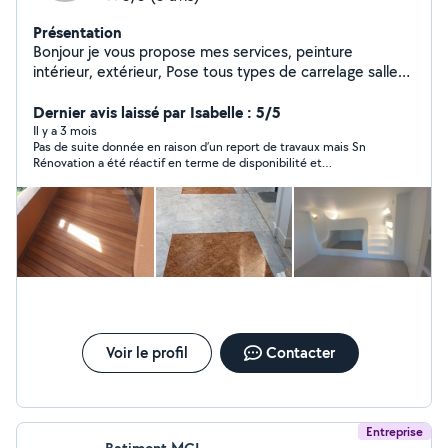
Présentation
Bonjour je vous propose mes services, peinture
intérieur, extérieur, Pose tous types de carrelage salle
de bain chape soutien d murs tout matériel
professionnel camions rénovation intérieure merci
Dernier avis laissé par Isabelle : 5/5
Il y a 3 mois
Pas de suite donnée en raison d’un report de travaux mais Sn
Rénovation a été réactif en terme de disponibilité et
d’informations.
Voir le profil
Contacter
Entreprise