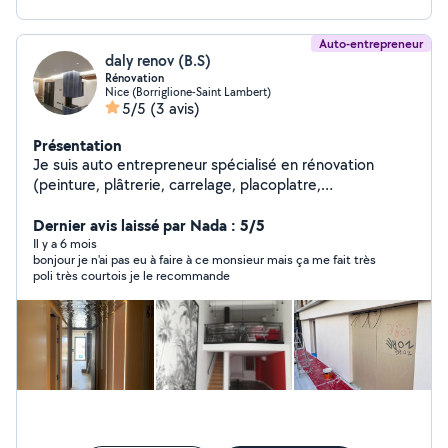
Auto-entrepreneur
daly renov (B.S)
Rénovation
Nice (Borriglione-Saint Lambert)
5/5
(3 avis)
Présentation
Je suis auto entrepreneur spécialisé en rénovation
(peinture, plâtrerie, carrelage, placoplatre,
aménagement etc ..) Disponible pour réaliser vos
travaux avec soin et professionnalisme .
Dernier avis laissé par Nada : 5/5
Il y a 6 mois
bonjour je n'ai pas eu à faire à ce monsieur mais ça me fait très
poli très courtois je le recommande