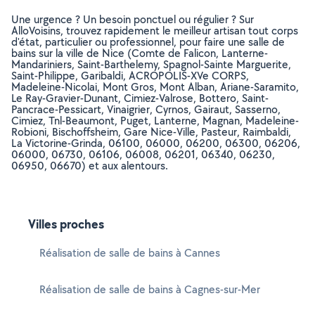
Une urgence ? Un besoin ponctuel ou régulier ? Sur
AlloVoisins, trouvez rapidement le meilleur artisan tout corps
d'état, particulier ou professionnel, pour faire une salle de
bains sur la ville de Nice (Comte de Falicon, Lanterne-
Mandariniers, Saint-Barthelemy, Spagnol-Sainte Marguerite,
Saint-Philippe, Garibaldi, ACROPOLIS-XVe CORPS,
Madeleine-Nicolai, Mont Gros, Mont Alban, Ariane-Saramito,
Le Ray-Gravier-Dunant, Cimiez-Valrose, Bottero, Saint-
Pancrace-Pessicart, Vinaigrier, Cyrnos, Gairaut, Sasserno,
Cimiez, Tnl-Beaumont, Puget, Lanterne, Magnan, Madeleine-
Robioni, Bischoffsheim, Gare Nice-Ville, Pasteur, Raimbaldi,
La Victorine-Grinda, 06100, 06000, 06200, 06300, 06206,
06000, 06730, 06106, 06008, 06201, 06340, 06230,
06950, 06670) et aux alentours.
Villes proches
Réalisation de salle de bains à Cannes
Réalisation de salle de bains à Cagnes-sur-Mer