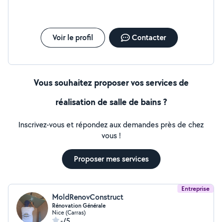
avec numéro de téléphone et après échange sms,je
vous appellerai selon vos souhaits. Vous pouvez aussi
directement m'appeler,mon numéro est sur la photo de
profil. Si vous lisez encore Probable que la chute soit
Voir le profil
Contacter
radicale Poète dans l'âme,papa,mari heureux Pour vos
travaux,que moi y'a pas mieux ;) Vous souhaitez faire le
bon choix ? Appelez-moi
Vous souhaitez proposer vos services de
réalisation de salle de bains ?
Inscrivez-vous et répondez aux demandes près de chez
vous !
Proposer mes services
Entreprise
MoldRenovConstruct
Rénovation Générale
Nice (Carras)
-/5