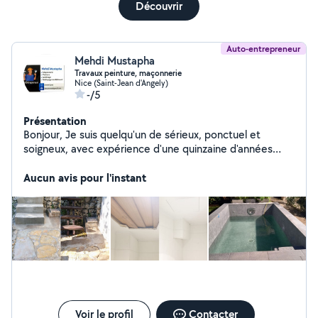
Découvrir
Auto-entrepreneur
Mehdi Mustapha
Travaux peinture, maçonnerie
Nice (Saint-Jean d'Angely)
-/5
Présentation
Bonjour, Je suis quelqu'un de sérieux, ponctuel et
soigneux, avec expérience d'une quinzaine d'années
dans le bâtiment,ce que m'a permis d'avoir une
expérience solide dans les travaux de( peinture,
Aucun avis pour l'instant
maçonnerie, carrelage, façade, piscine, préparation
toiture...). Ne hésitez pas à nous contacter pour réaliser
vos projets. A bientôt
Voir le profil
Contacter