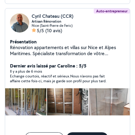
Auto-entrepreneur
Cyril Chateau (CCR)
Artisan Rénovation
Nice (Saint-Pierre de Feric)
5/5
(10 avis)
Présentation
Rénovation appartements et villas sur Nice et Alpes
Maritimes. Spécialiste transformation de vôtre
habitation et projets. Réalisation Salle de Bain & Cuisine.
Peintures en Bâtiment Plaquiste PLACO Murs, Isolation
Dernier avis laissé par Caroline : 5/5
thermique et phonique par l'intérieur. Faux Plafonds
Il y a plus de 6 mois
Echange courtois, réactif et sérieux.Nous n'avons pas fait
Pose Parquet flottant Enduits décoratifs et béton ciré
affaire cette fois-ci, mais je garde son profil pour plus tard.