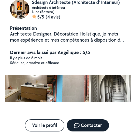
Sdesign Architecte (Architecte d’ Interieur)
Architecte d intérieur
Nice (Bottero)
5/5
(4 avis)
Présentation
Architecte Designer, Décoratrice Holistique, je mets
mon expérience et mes compétences à disposition de
vos projets d amélioration, de rénovation et de
décoration de vos intérieurs. Création et Décoration
Dernier avis laissé par Angélique : 5/5
grâce aux formes, aux matières, aux couleurs. Conseils
Il y a plus de 6 mois
Sérieuse, créative et efficace.
et prestations en Home Staging Conseils et analyse
Feng Shui Vous avez un projet de construction ? Je crée
pour vous une villa écologique et haut de gamme
Travaux et rénovation tout corps d état Projet 100%
sécurisé avec des entrepreneurs qualifiés et vérifiés
avec garanties / Paiement sécurisé sur compte
séquestre (Banque de France) Disponibilité et réactivité
Devis uniquement après visite technique sur place NICE
CANNES ANTIBES MENTON MONACO
Voir le profil
Contacter