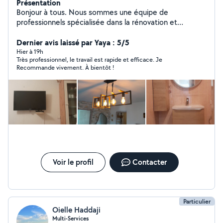
Présentation
Bonjour à tous. Nous sommes une équipe de
professionnels spécialisée dans la rénovation et
l'aménagement de maisons et d'appartements. Nous
réalisons tous types de travaux : électricité, plomberie,
Dernier avis laissé par Yaya : 5/5
peinture, montage de meubles, pose de cuisines,
Hier à 19h
Très professionnel, le travail est rapide et efficace. Je
rénovation de salles de bain, revêtements de sol, placo,
Recommande vivement. À bientôt !
menuiserie et bien plus encore. Nous vous garantissons
un travail soigné, des prix compétitifs, un devis gratuit et
une intervention rapide. Votre satisfaction est notre
priorité. Cordialement l'équipe Zeki.
Voir le profil
Contacter
Particulier
Oielle Haddaji
Multi-Services