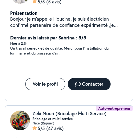
5/5
(5 avis)
Présentation
Bonjour je m'appelle Houcine, je suis électricien
confirmé partenaire de confiance expérimenté ,je
respecte les normes et l'environnement du travail Je
suis a votre service pour tout de travaux d'entretien et
Dernier avis laissé par Sabrina : 5/5
bricolage et dépannage et installation électrique
Hier à 23h
Un travail sèrieux et de qualité. Merci pour l’installation du
N'hésitez pas a me contacter en cas de besoin et a la
luminaire et du brasseur d’air.
fin le client c'est le Roi et notre but travail propre client
satisfait Merci
Voir le profil
Contacter
Auto-entrepreneur
Zeki Nouri (Bricolage Multi Service)
Bricolage et multi service
Nice (Riquier)
5/5
(47 avis)