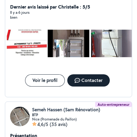
de panne,réparation installation: appartement, villa,
bureaux, commerce visiophone, video-surveillance,
Dernier avis laissé par Christelle : 5/5
motorisation de portail Agreer IRVE (installateur de
Il y a 6 jours
bien
borne de recharge) Courant fort, courant faible Et
divers travaux de bricolage multi-technique et autres
service comme debarras A bientôt!!!
Voir le profil
Contacter
Auto-entrepreneur
Semeh Hassen (Sam Rénovation)
BTP
Nice (Promenade du Paillon)
4,6/5
(35 avis)
Présentation