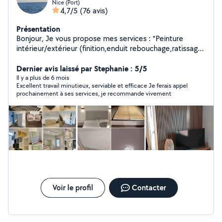
Nice (Port)
4,7/5
(76 avis)
Présentation
Bonjour, Je vous propose mes services : *Peinture
intérieur/extérieur (finition,enduit rebouchage,ratissage,
lissage,ponçage,papier peint) *Rabotage
portes,peinture,pose serrure,poignée *Petite
Dernier avis laissé par Stephanie : 5/5
Maçonnerie (rénovation,démolition) *Petite électricité
Il y a plus de 6 mois
Excellent travail minutieux, serviable et efficace Je ferais appel
(installation prises,spots) *Plomberie (pose
prochainement à ses services, je recommande vivement
baignoire,douche,lavabo,WC,paroi de douche,joint
silicone,chasse d'eau,mitigeur, débouchage
WC,canalisation,évier)
*Réparation/montage/démontage/pose tout type de
meuble (cuisines,lit,armoire,dressing,bureau,commode)
*Revêtements sol (vinyle,PVC,lino,gazon artificiel)
*Nettoyage
(terrasse,jardin,VMC,hotte,four,vitres,miroirs,canapé,
matelas,tapis,intérieur voiture,sièges,polissage)
*Bricolages divers (pose luminaires,triangles à
Voir le profil
Contacter
rideau,cadres,miroirs,store, support télé,porte
coulissante,ventilateur de plafond, détecteur de
fumée,montage abris jardin) *Réparation/entretien