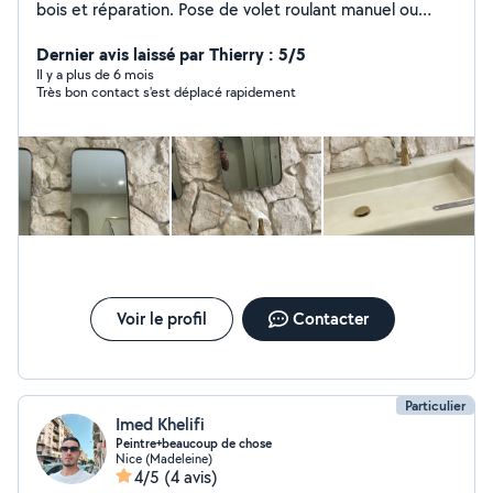
bois et réparation. Pose de volet roulant manuel ou
motorisé ( formation chez Somfy) réglage et
réparation.Pose de store . Pose de serrurerie ainsi que
Dernier avis laissé par Thierry : 5/5
les cuisines aménagées et montage de meuble
Il y a plus de 6 mois
Très bon contact s'est déplacé rapidement
réalisation de dressing aussi . Avoir de bonne notions en
électricité et plomberie.
Voir le profil
Contacter
Particulier
Imed Khelifi
Peintre+beaucoup de chose
Nice (Madeleine)
4/5
(4 avis)