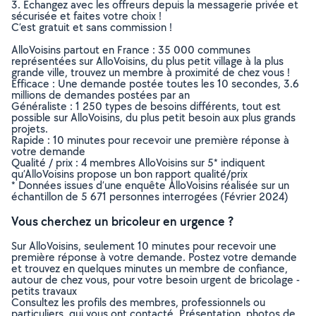
3. Echangez avec les offreurs depuis la messagerie privée et
sécurisée et faites votre choix !
C’est gratuit et sans commission !
AlloVoisins partout en France : 35 000 communes
représentées sur AlloVoisins, du plus petit village à la plus
grande ville, trouvez un membre à proximité de chez vous !
Efficace : Une demande postée toutes les 10 secondes, 3.6
millions de demandes postées par an
Généraliste : 1 250 types de besoins différents, tout est
possible sur AlloVoisins, du plus petit besoin aux plus grands
projets.
Rapide : 10 minutes pour recevoir une première réponse à
votre demande
Qualité / prix : 4 membres AlloVoisins sur 5* indiquent
qu’AlloVoisins propose un bon rapport qualité/prix
* Données issues d’une enquête AlloVoisins réalisée sur un
échantillon de 5 671 personnes interrogées (Février 2024)
Vous cherchez un bricoleur en urgence ?
Sur AlloVoisins, seulement 10 minutes pour recevoir une
première réponse à votre demande. Postez votre demande
et trouvez en quelques minutes un membre de confiance,
autour de chez vous, pour votre besoin urgent de bricolage -
petits travaux
Consultez les profils des membres, professionnels ou
particuliers, qui vous ont contacté. Présentation, photos de