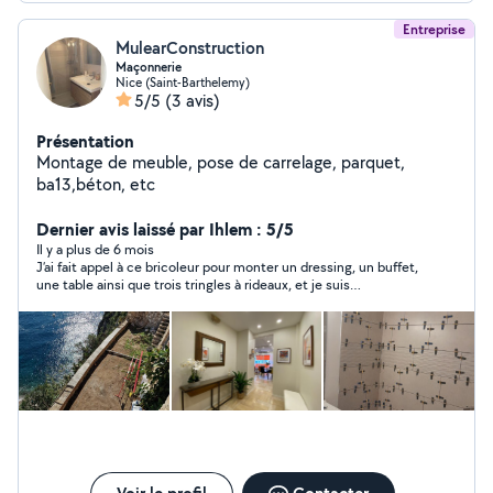
Entreprise
MulearConstruction
Maçonnerie
Nice (Saint-Barthelemy)
5/5
(3 avis)
Présentation
Montage de meuble, pose de carrelage, parquet,
ba13,béton, etc
Dernier avis laissé par Ihlem : 5/5
Il y a plus de 6 mois
J’ai fait appel à ce bricoleur pour monter un dressing, un buffet,
une table ainsi que trois tringles à rideaux, et je suis
absolument ravie du résultat ! Il est arrivé à 9h et tout était
terminé à 12h avec un travail impeccable, propre et
parfaitement réalisé. Personne très professionnelle, efficace,
ponctuelle et soigneuse. Le montage a été fait avec sérieux et
rapidité, tout en respectant mes demandes. Je recommande à
100 % et je n’hésiterai pas à refaire appel à lui pour d’autres
travaux. Encore merci pour votre excellent travail !