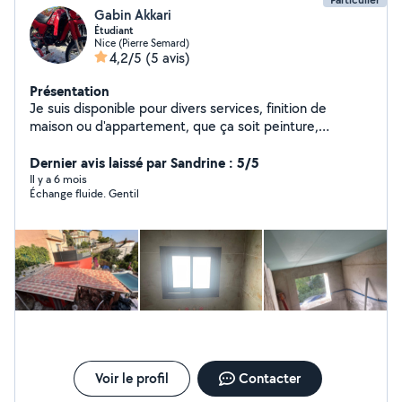
Gabin Akkari
Étudiant
Nice (Pierre Semard)
4,2/5
(5 avis)
Présentation
Je suis disponible pour divers services, finition de
maison ou d'appartement, que ça soit peinture,
carrelage, électricité, plaintes et etc. pose de carrelage,
entretien de jardin, je suis même disponible pour aider
Dernier avis laissé par Sandrine : 5/5
ou garder vos enfants à faire leurs devoirs pour vous
Il y a 6 mois
Échange fluide. Gentil
parler, un peu plus de ma personne, j'ai été Scout guide
de France et je suis, jeune sapeur-pompier. Si vous avez
toute demande, n'hésitez pas!
Voir le profil
Contacter