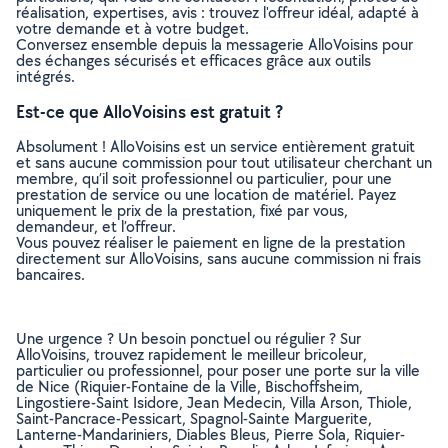
réalisation, expertises, avis : trouvez l'offreur idéal, adapté à
votre demande et à votre budget.
Conversez ensemble depuis la messagerie AlloVoisins pour
des échanges sécurisés et efficaces grâce aux outils
intégrés.
Est-ce que AlloVoisins est gratuit ?
Absolument ! AlloVoisins est un service entièrement gratuit
et sans aucune commission pour tout utilisateur cherchant un
membre, qu’il soit professionnel ou particulier, pour une
prestation de service ou une location de matériel. Payez
uniquement le prix de la prestation, fixé par vous,
demandeur, et l’offreur.
Vous pouvez réaliser le paiement en ligne de la prestation
directement sur AlloVoisins, sans aucune commission ni frais
bancaires.
Une urgence ? Un besoin ponctuel ou régulier ? Sur
AlloVoisins, trouvez rapidement le meilleur bricoleur,
particulier ou professionnel, pour poser une porte sur la ville
de Nice (Riquier-Fontaine de la Ville, Bischoffsheim,
Lingostiere-Saint Isidore, Jean Medecin, Villa Arson, Thiole,
Saint-Pancrace-Pessicart, Spagnol-Sainte Marguerite,
Lanterne-Mandariniers, Diables Bleus, Pierre Sola, Riquier-