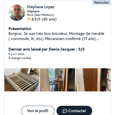
scooter,vélo
Particulier
Stéphane Lopez
Stéphane
Nice (Jean Medecin)
4,9/5
(40 avis)
Présentation
Bonjour, Je suis très bon bricoleur. Montage de meuble
( commode, lit, etc) Mécanicien confirmé (15 ans)
Peinture, revêtements de sol Pose accessoires ( lustre
ou autre) Prêt à rendre un service de qualité N'hésitez
Dernier avis laissé par Denis-Jacques : 5/5
pas à me demander Bien cordialement
Il y a 1 mois
Échange cordial
Voir le profil
Contacter