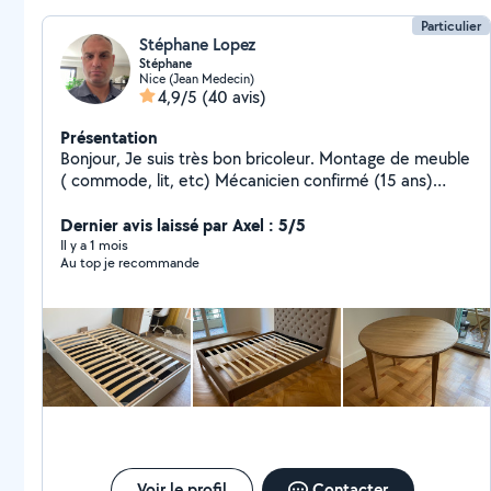
Particulier
Stéphane Lopez
Stéphane
Nice (Jean Medecin)
4,9/5
(40 avis)
Présentation
Bonjour, Je suis très bon bricoleur. Montage de meuble
( commode, lit, etc) Mécanicien confirmé (15 ans)
Peinture, revêtements de sol Pose accessoires ( lustre
ou autre) Prêt à rendre un service de qualité N'hésitez
Dernier avis laissé par Axel : 5/5
pas à me demander Bien cordialement
Il y a 1 mois
Au top je recommande
Voir le profil
Contacter