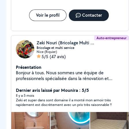
Voir le profil
Contacter
Auto-entrepreneur
Zeki Nouri (Bricolage Multi Service)
Bricolage et multi service
Nice (Riquier)
5/5
(47 avis)
Présentation
Bonjour à tous. Nous sommes une équipe de
professionnels spécialisée dans la rénovation et
l'aménagement de maisons et d'appartements. Nous
réalisons tous types de travaux : électricité, plomberie,
Dernier avis laissé par Mounira : 5/5
peinture, montage de meubles, pose de cuisines,
Il y a 5 mois
Zeki et super dans sont domaine il a monté mon armoir très
rénovation de salles de bain, revêtements de sol,
rapidement est discrètement avec un prix très raisonnable !!
placo, menuiserie et bien plus encore. Nous vous
garantissons un travail soigné, des prix compétitifs, un
devis gratuit et une intervention rapide. Votre
satisfaction est notre priorité. Cordialement l'équipe