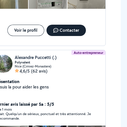
Voir le profil
Contacter
Auto-entrepreneur
Alexandre Puccetti (.)
Polyvalent
Nice (Cimiez-Monastere)
4,6/5
(62 avis)
ésentation
suis la pour aider les gens
nier avis laissé par Sa : 5/5
 a 1 mois
ait. Quelqu’un de sérieux, ponctuel et très attentionné. Je
recommande.