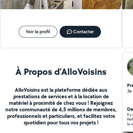
raccordements et dépannages. Aménagement :
Travaux de rénovation globale. Travail propre et
outillage professionnel. N'hésitez pas à me contacter
pour échanger sur votre projet ou pour une visite de
chantier. À bientôt, MC 06 RENOVATION
Voir le profil
Contacter
À Propos d’AlloVoisins
Pr
AlloVoisins est la plateforme dédiée aux
Je 
prestations de services et à la location de
matériel à proximité de chez vous ! Rejoignez
notre communauté de 4,5 millions de membres,
Der
Il y
professionnels et particuliers, et facilitez votre
Parf
quotidien pour tous vos projets !
le 