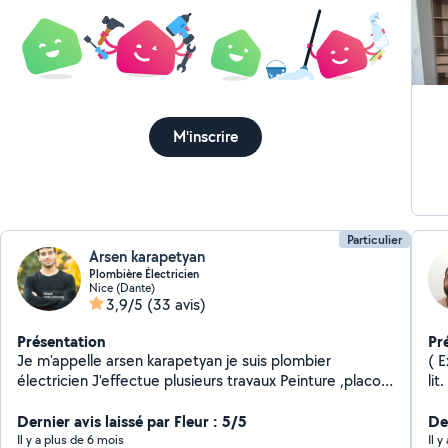
M'inscrire
Particulier
Arsen karapetyan
Plombière Électricien
Nice (Dante)
3,9/5
(33 avis)
Présentation
Pr
Je m'appelle arsen karapetyan je suis plombier
( Excellents bricoleurs ( montage de meubles.Montage
électricien J'effectue plusieurs travaux Peinture ,placo
lit
soudeur en asier et en cuivre plomberie
électricité,montage et démontage des meuble
Dernier avis laissé par Fleur : 5/5
Der
,plusieurs travaux de maison ,déménagement possible
Il y a plus de 6 mois
Il 