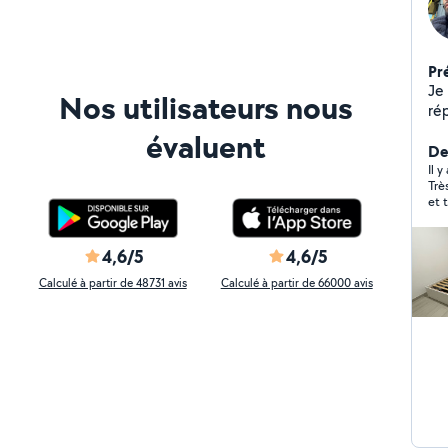
Pr
Je 
Nos utilisateurs nous
ré
de 
évaluent
dema
De
roi
Il y
Trè
et 
4,6/5
4,6/5
Calculé à partir de 48731 avis
Calculé à partir de 66000 avis