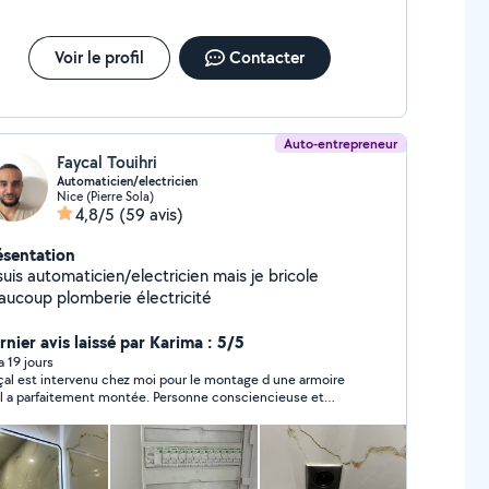
Voir le profil
Contacter
Auto-entrepreneur
Faycal Touihri
Automaticien/electricien
Nice (Pierre Sola)
4,8/5
(59 avis)
ésentation
uis automaticien/electricien mais je bricole
aucoup plomberie électricité
rnier avis laissé par Karima : 5/5
 a 19 jours
çal est intervenu chez moi pour le montage d une armoire
il a parfaitement montée. Personne consciencieuse et
fessionnelle. Je recommande.