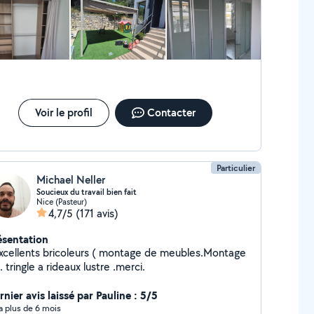
Voir le profil
Contacter
Particulier
Michael Neller
Soucieux du travail bien fait
Nice (Pasteur)
4,7/5
(171 avis)
ésentation
. . tringle a rideaux lustre .merci.
nier avis laissé par Pauline : 5/5
y a plus de 6 mois