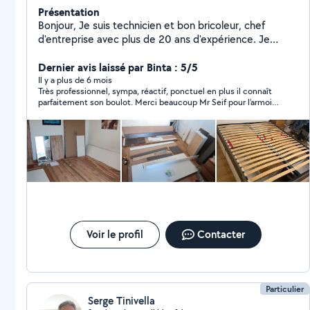
Présentation
Bonjour, Je suis technicien et bon bricoleur, chef
d'entreprise avec plus de 20 ans d'expérience. Je
travaille aussi bien en entreprise qu'en indépendant,
selon mes disponibilités. Il m'arrive parfois de recevoir
Dernier avis laissé par Binta : 5/5
des demandes privées en dehors du périmètre
Il y a plus de 6 mois
Très professionnel, sympa, réactif, ponctuel en plus il connaît
d'activité enregistré sur Allô Voisin. Dans ce cas, je ne
parfaitement son boulot. Merci beaucoup Mr Seif pour l’armoire
peux malheureusement pas y répondre en raison des
et le lit😍👍. Je recommande vivement 😍.
paramètres de la plateforme. En cas d'absence de
réponse à votre appel, merci de bien vouloir me laisser
un SMS au numéro indiqué sur mon profil. Étant souvent
en intervention, il m'arrive de rentrer tard. Merci pour
votre compréhension et à bientôt !
Voir le profil
Contacter
Particulier
Serge Tinivella