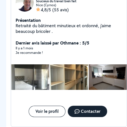
Soucieux du travail bien fait
Nice (Cyrnos)
4,8/5
(55 avis)
Présentation
Retraité du bâtiment minutieux et ordonné, j'aime
beaucoup bricoler .
Dernier avis laissé par Othmane : 5/5
Il y a 1 mois
Je recommande !
Voir le profil
Contacter