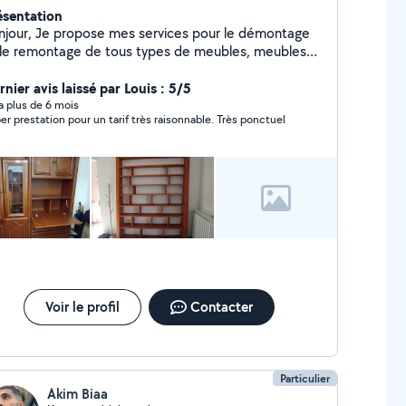
ésentation
se mes services pour le démontage
 le remontage de tous types de meubles, meubles
 kit ou sur mesure. Je réalise également des petits
avaux de bricolage autour de la maison Sérieux,
nier avis laissé par Louis : 5/5
périmenté et équipé, je vous assure un travail soigné
y a plus de 6 mois
er prestation pour un tarif très raisonnable. Très ponctuel
apide pour faciliter votre quotidien. N'hésitez pas à
 contacter pour toute demande, je reste à votre
sposition pour vous aider dans vos projets de
 et bricolage. Au plaisir de vous rendre service
Voir le profil
Contacter
Particulier
Akim Biaa