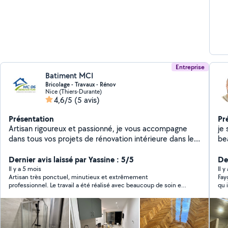
Entreprise
Batiment MCI
Bricolage - Travaux - Rénov
Nice (Thiers-Durante)
4,6/5
(5 avis)
Présentation
Pr
Artisan rigoureux et passionné, je vous accompagne
je s
dans tous vos projets de rénovation intérieure dans les
be
Alpes-Maritimes (06). Mon objectif : transformer votre
habitat avec des finitions soignées, en respectant vos
Dernier avis laissé par Yassine : 5/5
De
délais et votre budget. Grâce à ma polyvalence, vous
Il y a 5 mois
Il y
Artisan très ponctuel, minutieux et extrêmement
Fay
n'avez qu'un seul interlocuteur pour l'ensemble de vos
professionnel. Le travail a été réalisé avec beaucoup de soin et
qu 
travaux : Peinture & Décoration : Préparation des murs,
de précision, dans les délais annoncés. Je suis très très
pro
enduits, mise en peinture. Sols & Murs : Pose de
satisfait de sa prestation, le résultat est impeccable. Je
carrelage (tous formats) et de parquet flottant ou
recommande sans hésitation.
collé. Plomberie : Rénovation de salle de bain, cuisine,