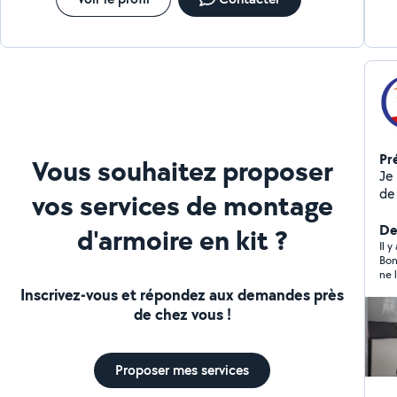
Pr
Vous souhaitez proposer
Je
de
vos services de montage
pa
ser
Der
d'armoire en kit ?
de
Il y
Bon
grâ
av
Inscrivez-vous et répondez aux demandes près
sc
de chez vous !
je 
j'a
jusqu'aux
Proposer mes services
po
exi