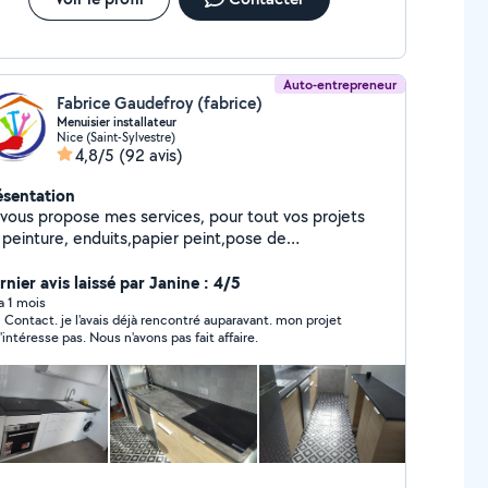
Auto-entrepreneur
Fabrice Gaudefroy (fabrice)
Menuisier installateur
Nice (Saint-Sylvestre)
4,8/5
(92 avis)
ésentation
 vous propose mes services, pour tout vos projets
 peinture, enduits,papier peint,pose de
rquets,pose de cuisine et montage de meubles. Je
ais a votre écoute, afin de vous satisfaire. Soucieux
nier avis laissé par Janine : 4/5
 vos attentes je vous garantis un chantier propre
 a 1 mois
 Contact. je l'avais déjà rencontré auparavant. mon projet
ce a la mise en place de protections, j'intervient
ne l'intéresse pas. Nous n'avons pas fait affaire.
ec du matériels professionnel, mes ponceuses et
ies sont brancher sur des aspirateurs. conscient que
suis souvent le dernier a intervenir sur votre projet,
pporte un soin particulier de la mise en œuvre
 finitions. Je reste a votre entière disposition
ur tout renseignement Vous satisfaire est mon
gence .. .