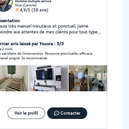
Homme multiple service
Nice (Carlone)
4,9/5
(38 avis)
ésentation
suis très manuel minutieux et ponctuel, j'aime
pondre aux attentes de mes clients pour tout type
service, le prix s'adapte en fonction du service
ndé n'hésitez pas, devis gratuit ! Les clients sont
rnier avis laissé par Yousra : 5/5
s. Au plaisir.
 a 2 mois
s satisfaite de l’intervention. Personne ponctuelle, efficace
travail soigné. Je recommande.
Voir le profil
Contacter