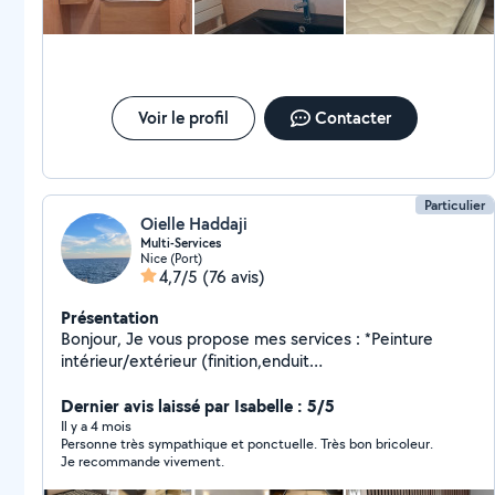
Zeki.
Voir le profil
Contacter
Particulier
Oielle Haddaji
Multi-Services
Nice (Port)
4,7/5
(76 avis)
Présentation
Bonjour, Je vous propose mes services : *Peinture
intérieur/extérieur (finition,enduit
rebouchage,ratissage, lissage,ponçage,papier peint)
*Rabotage portes,peinture,pose serrure,poignée
Dernier avis laissé par Isabelle : 5/5
*Petite Maçonnerie (rénovation,démolition) *Petite
Il y a 4 mois
Personne très sympathique et ponctuelle. Très bon bricoleur.
électricité (installation prises,spots) *Plomberie (pose
Je recommande vivement.
baignoire,douche,lavabo,WC,paroi de douche,joint
silicone,chasse d'eau,mitigeur, débouchage