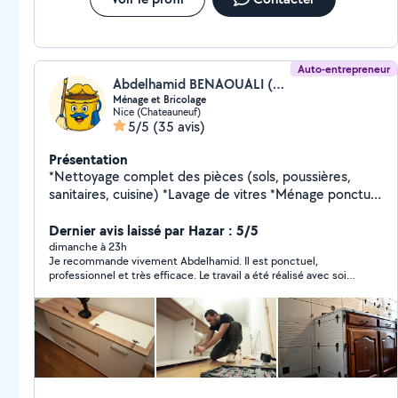
Auto-entrepreneur
Abdelhamid BENAOUALI (Clean&Safe06)
Ménage et Bricolage
Nice (Chateauneuf)
5/5
(35 avis)
Présentation
*Nettoyage complet des pièces (sols, poussières,
sanitaires, cuisine) *Lavage de vitres *Ménage ponctuel
ou régulier *Bricolage et remise en état sol et murs
*Petit travaux de menuiserie *Montage meuble en kit
Dernier avis laissé par Hazar : 5/5
Intervention à Nice et alentours Disponibilités flexibles
dimanche à 23h
Je recommande vivement Abdelhamid. Il est ponctuel,
selon vos besoins Prestations pour professionnels
professionnel et très efficace. Le travail a été réalisé avec soin,
(bureaux, commerces, professions libérales) N'hésitez
dans les délais prévus, et le chantier a été laissé propre. Il a
pas à me contacter pour plus d'informations ou pour
également pris le temps de répondre à mes questions et de
convenir d'un premier rendez-vous ! https://nettoyage-
donner de bons conseils. Je n’hésiterai pas à faire de nouveau
appel à lui et je le recommande sans hésitation.
nice-gestion.netlify.app