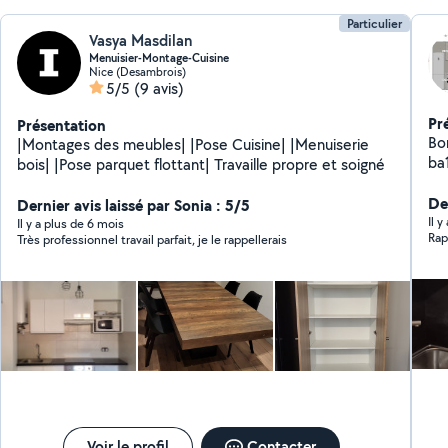
Particulier
Vasya Masdilan
Menuisier-Montage-Cuisine
Nice (Desambrois)
5/5
(9 avis)
Pr
Présentation
Bo
|Montages des meubles| |Pose Cuisine| |Menuiserie
bois| |Pose parquet flottant| Travaille propre et soigné
De
Dernier avis laissé par Sonia : 5/5
Il y
Il y a plus de 6 mois
Rap
Très professionnel travail parfait, je le rappellerais
Voir le profil
Contacter