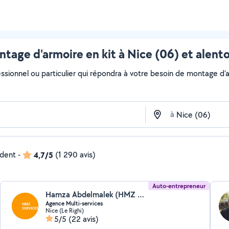
tage d'armoire en kit à Nice (06) et alent
ssionnel ou particulier qui répondra à votre besoin de montage d'ar
à
ndent
-
4,7/5
(1 290 avis)
Auto-entrepreneur
Hamza Abdelmalek (HMZ SERVICES)
Agence Multi-services
Nice (Le Righi)
5/5
(22 avis)