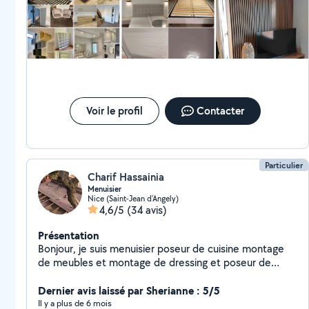
WC,canalisation,évier)
*Réparation/montage/démontage/pose tout type de
meuble
(cuisines,lit,armoire,dressing,bureau,commode)
*Revêtements sol (vinyle,PVC,lino,gazon artificiel)
*Nettoyage
(terrasse,jardin,VMC,hotte,four,vitres,miroirs,canapé,
matelas,tapis,intérieur voiture,sièges,polissage)
Voir le profil
Contacter
*Bricolages divers (pose luminaires,triangles à
rideau,cadres,miroirs,store, support télé,porte
coulissante,ventilateur de plafond, détecteur de
fumée,montage abris jardin) *Réparation/entretien
Particulier
Charif Hassainia
scooter,vélo
Menuisier
Nice (Saint-Jean d'Angely)
4,6/5
(34 avis)
Présentation
Bonjour, je suis menuisier poseur de cuisine montage
de meubles et montage de dressing et poseur de
parquet. Avec une expérience de 25 ans , disponible
semaine et week-end.
Dernier avis laissé par Sherianne : 5/5
Il y a plus de 6 mois