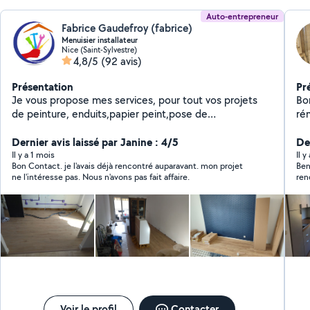
Auto-entrepreneur
Fabrice Gaudefroy (fabrice)
Menuisier installateur
Nice (Saint-Sylvestre)
4,8/5
(92 avis)
Présentation
Pr
Je vous propose mes services, pour tout vos projets
Bo
de peinture, enduits,papier peint,pose de
rénova
parquets,pose de cuisine et montage de meubles. Je
ga
serais a votre écoute, afin de vous satisfaire. Soucieux
Dernier avis laissé par Janine : 4/5
Der
de vos attentes je vous garantis un chantier propre
Il y a 1 mois
Il 
Bon Contact. je l'avais déjà rencontré auparavant. mon projet
Ben
grâce a la mise en place de protections, j'intervient
ne l'intéresse pas. Nous n'avons pas fait affaire.
ren
avec du matériels professionnel, mes ponceuses et
scies sont brancher sur des aspirateurs. conscient que
je suis souvent le dernier a intervenir sur votre projet,
j'apporte un soin particulier de la mise en œuvre
jusqu'aux finitions. Je reste a votre entière disposition
pour tout renseignement Vous satisfaire est mon
exigence .. .
Voir le profil
Contacter