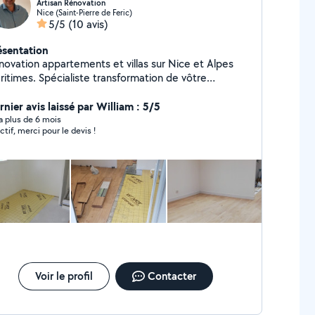
Artisan Rénovation
Nice (Saint-Pierre de Feric)
5/5
(10 avis)
ésentation
novation appartements et villas sur Nice et Alpes
ritimes. Spécialiste transformation de vôtre
tion et projets. Réalisation Salle de Bain &
ine. Peintures en Bâtiment Plaquiste PLACO Murs,
nier avis laissé par William : 5/5
lation thermique et phonique par l'intérieur. Faux
y a plus de 6 mois
ctif, merci pour le devis !
afonds Pose Parquet flottant Enduits décoratifs et
ton ciré
Voir le profil
Contacter