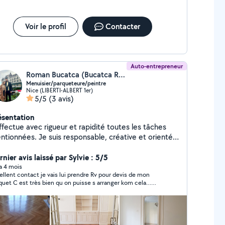
Voir le profil
Contacter
Auto-entrepreneur
Roman Bucatca (Bucatca Roman)
Menuisier/parqueteure/peintre
Nice (LIBERTI-ALBERT 1er)
5/5
(3 avis)
ésentation
ffectue avec rigueur et rapidité toutes les tâches
ntionnées. Je suis responsable, créative et orientée
s les solutions. Il n'y a pas de problèmes sans
nier avis laissé par Sylvie : 5/5
solution il n'y a que des solutions à trouver
 a 4 mois
ellent contact je vais lui prendre Rv pour devis de mon
quet C est très bien qu on puisse s arranger kom cela…
dialement