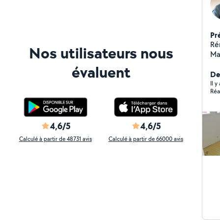
Pr
Ré
Nos utilisateurs nous
Ma
habita
évaluent
Cuis
Der
Iso
Il 
Réa
Pl
bé
4,6/5
4,6/5
Calculé à partir de 48731 avis
Calculé à partir de 66000 avis