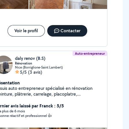
Voir le profil
Contacter
Auto-entrepreneur
daly renov (B.S)
Rénovation
Nice (Borriglione-Saint Lambert)
5/5
(3 avis)
ésentation
 suis auto entrepreneur spécialisé en rénovation
inture, plâtrerie, carrelage, placoplatre,
nt etc ..) Disponible pour réaliser vos
avaux avec soin et professionnalisme .
rnier avis laissé par Franck : 5/5
y a plus de 6 mois
sonne réactif et professionnel 👍