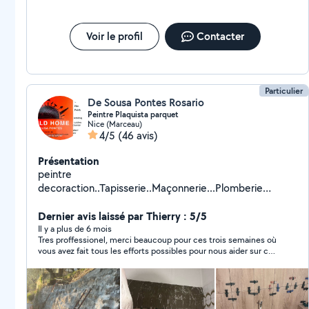
Voir le profil
Contacter
Particulier
De Sousa Pontes Rosario
Peintre Plaquista parquet
Nice (Marceau)
4/5
(46 avis)
Présentation
peintre
decoraction..Tapisserie..Maçonnerie...Plomberie
..Électricité parquet Toute
petite....travo....etc.............................................................
Dernier avis laissé par Thierry : 5/5
..............................................................................................
Il y a plus de 6 mois
Tres proffessionel, merci beaucoup pour ces trois semaines où
..
vous avez fait tous les efforts possibles pour nous aider sur ce
chantier. Parquet, peinture et menuiserie. Merci à votre équipe
et à très bientôt pour d’autres travaux