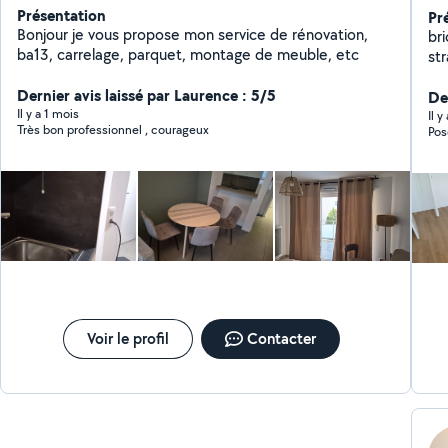
Présentation
Pr
Bonjour je vous propose mon service de rénovation,
bricoleur
ba13, carrelage, parquet, montage de meuble, etc
str
de 
Dernier avis laissé par Laurence : 5/5
De
Il y a 1 mois
Il 
Très bon professionnel , courageux
Pos
Voir le profil
Contacter