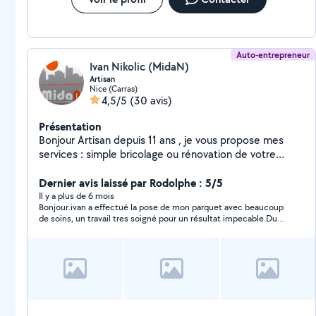
Auto-entrepreneur
Ivan Nikolic (MidaN)
Artisan
Nice (Carras)
4,5/5
(30 avis)
Présentation
Bonjour Artisan depuis 11 ans , je vous propose mes
services : simple bricolage ou rénovation de votre
appartement . Devis et déplacement gratuits - des prix
raisonnables Vous pouvez voir mes réalisations et mes
Dernier avis laissé par Rodolphe : 5/5
références sur ma page Facebook : MidaN2011
Il y a plus de 6 mois
Bonjour.ivan a effectué la pose de mon parquet avec beaucoup
de soins, un travail tres soigné pour un résultat impecable.Du
tres bon travail. Et pour un prix tres raisonnable