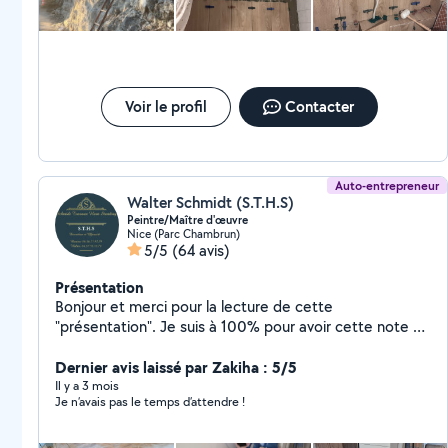
Voir le profil
Contacter
Auto-entrepreneur
Walter Schmidt (S.T.H.S)
Peintre/Maître d'œuvre
Nice (Parc Chambrun)
5/5
(64 avis)
Présentation
Bonjour et merci pour la lecture de cette
"présentation". Je suis à 100% pour avoir cette note et
les avis qui vont avec. Après échange, vous devriez être
en confiance. Le reste est un feeling indépendant de
Dernier avis laissé par Zakiha : 5/5
nos volontés. Je réponds à l'urgence et tiens les délais,
Il y a 3 mois
Je n’avais pas le temps d’attendre !
si réaliste, je ne vends ni rêves ni tapis même si ouvert
à la négociation. Samy pour la clim, Clément pour
l'électricité et le reste de l'équipe formée et qualifiée