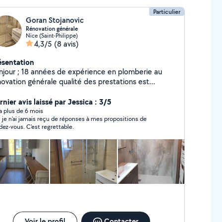
Particulier
Goran Stojanovic
Rénovation générale
Nice (Saint-Philippe)
4,3/5
(8 avis)
ésentation
njour ; 18 années de expérience en plomberie au
tion générale qualité des prestations est
rantie
nier avis laissé par Jessica : 3/5
y a plus de 6 mois
 je n'ai jamais reçu de réponses à mes propositions de
dez-vous. C'est regrettable.
Voir le profil
Contacter