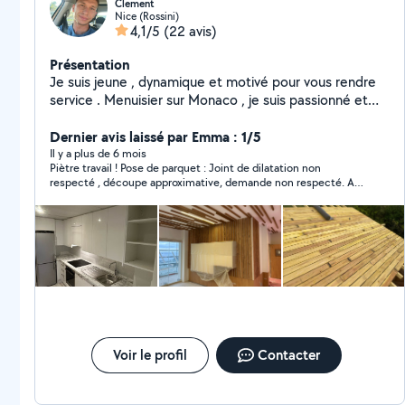
Clement
Nice (Rossini)
4,1/5
(22 avis)
Présentation
Je suis jeune , dynamique et motivé pour vous rendre
service . Menuisier sur Monaco , je suis passionné et
prêt à vous aider dans vos projets
Dernier avis laissé par Emma : 1/5
Il y a plus de 6 mois
Piètre travail ! Pose de parquet : Joint de dilatation non
respecté , découpe approximative, demande non respecté. A
cela s’ajoute évidement comme le mentionne d’autres
commentaires un silence radio quand il assure revenir faire les
finitions dans quelques jours. Je ne recommande pas !
Voir le profil
Contacter