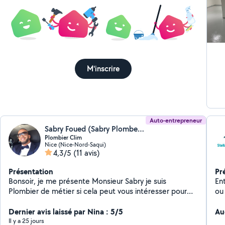
M'inscrire
Auto-entrepreneur
Sabry Foued (Sabry Plomberie clim)
Plombier Clim
Nice (Nice-Nord-Saqui)
4,3/5
(11 avis)
Présentation
Pr
Bonsoir, je me présente Monsieur Sabry je suis
Ent
Plombier de métier si cela peut vous intéresser pour
ou rénovat
toutes sortes de dépannage, je pose les cuisine
Cui
équipée et pose climatisation et dépannage plomberie
Dernier avis laissé par Nina : 5/5
Au
Facture disponible j'ai ma société Merci au plaisir
Il y a 25 jours