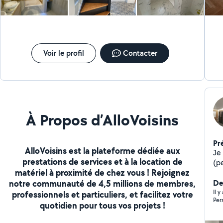
Voir le profil
Contacter
À Propos d’AlloVoisins
Pr
AlloVoisins est la plateforme dédiée aux
Je
prestations de services et à la location de
(pe
matériel à proximité de chez vous ! Rejoignez
aménageme
notre communauté de 4,5 millions de membres,
tr
De
Il 
professionnels et particuliers, et facilitez votre
Per
quotidien pour tous vos projets !