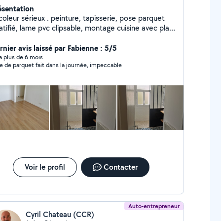
ésentation
 sérieux . peinture, tapisserie, pose parquet
atifié, lame pvc clipsable, montage cuisine avec plan
travail, montage meubles, divers petits bricolage.
rnier avis laissé par Fabienne : 5/5
y a plus de 6 mois
e de parquet fait dans la journée, impeccable
Voir le profil
Contacter
Auto-entrepreneur
Cyril Chateau (CCR)