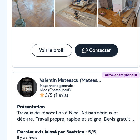
pour réaliser vos demandes avec professionnalisme. Je
m'occupe de tout de A à Z. Maître
d'œuvre/Conducteur de Travaux Si je like votre
annonce c'est que je ne peux y répondre. Dans ce cas,
envoyez une demande privée avec numéro de
téléphone et après échange sms,je vous appellerai
selon vos souhaits. Vous pouvez aussi directement
m'appeler,mon numéro est sur la photo de profil. Si
Voir le profil
Contacter
vous lisez encore Probable que la chute soit radicale
Poète dans l'âme,papa,mari heureux Pour vos
travaux,que moi y'a pas mieux ;) Vous souhaitez faire le
bon choix ? Appelez-moi
Auto-entrepreneur
Valentin Mateescu (Mateescu Valentin)
Maçonnerie generale
Nice (Chateauneuf)
5/5
(1 avis)
Présentation
Travaux de rénovation à Nice. Artisan sérieux et
déclare. Travail propre, rapide et soigne. Devis gratuit-
reponse rapide
Dernier avis laissé par Beatrice : 5/5
Il y a 3 mois