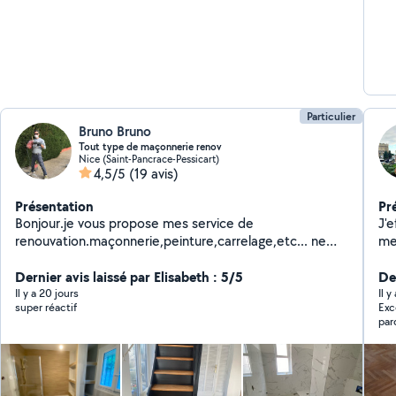
Particulier
Bruno Bruno
Tout type de maçonnerie renov
Nice (Saint-Pancrace-Pessicart)
4,5/5
(19 avis)
Présentation
Pr
Bonjour.je vous propose mes service de
J'e
renouvation.maçonnerie,peinture,carrelage,etc... ne
me
hésitez pas à m' appeler
ver
Dernier avis laissé par Elisabeth : 5/5
Der
Il y a 20 jours
Il y
super réactif
Exc
par
Cor