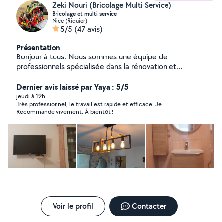
Zeki Nouri (Bricolage Multi Service)
Bricolage et multi service
Nice (Riquier)
5/5
(47 avis)
Présentation
Bonjour à tous. Nous sommes une équipe de
professionnels spécialisée dans la rénovation et
l'aménagement de maisons et d'appartements. Nous
réalisons tous types de travaux : électricité, plomberie,
Dernier avis laissé par Yaya : 5/5
peinture, montage de meubles, pose de cuisines,
jeudi à 19h
Très professionnel, le travail est rapide et efficace. Je
rénovation de salles de bain, revêtements de sol, placo,
Recommande vivement. À bientôt !
menuiserie et bien plus encore. Nous vous garantissons
un travail soigné, des prix compétitifs, un devis gratuit et
une intervention rapide. Votre satisfaction est notre
priorité. Cordialement l'équipe Zeki.
Voir le profil
Contacter