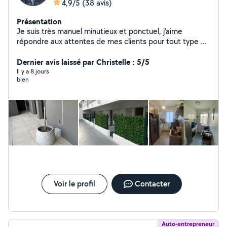
4,9/5
(38 avis)
Présentation
Je suis très manuel minutieux et ponctuel, j'aime
répondre aux attentes de mes clients pour tout type de
service, le prix s'adapte en fonction du service demandé
n'hésitez pas, devis gratuit ! Les clients sont rois. Au
Dernier avis laissé par Christelle : 5/5
plaisir.
Il y a 8 jours
bien
Voir le profil
Contacter
Auto-entrepreneur