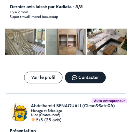
activités sportives.
Dernier avis laissé par Kadiata : 5/5
Il y a 2 mois
Super travail, merci beaucoup.
Voir le profil
Contacter
Auto-entrepreneur
Abdelhamid BENAOUALI (Clean&Safe06)
Ménage et Bricolage
Nice (Chateauneuf)
5/5
(35 avis)
Présentation