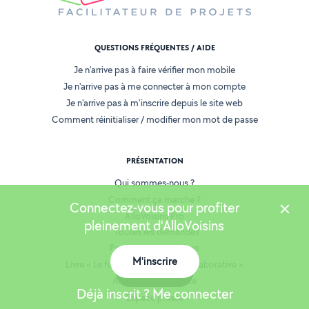
QUESTIONS FRÉQUENTES / AIDE
Je n'arrive pas à faire vérifier mon mobile
Je n'arrive pas à me connecter à mon compte
Je n'arrive pas à m'inscrire depuis le site web
Comment réinitialiser / modifier mon mot de passe
PRÉSENTATION
Qui sommes-nous ?
Comment ça marche ?
Connectez-vous pour profiter
AlloVoisins Pro
pleinement d'AlloVoisins
Toutes les demandes
Proposer mes services
M'inscrire
Livre « Le futur de l'économie collaborative »
Carte
AlloVoisins en France
Déjà inscrit ? Me connecter
Espace presse