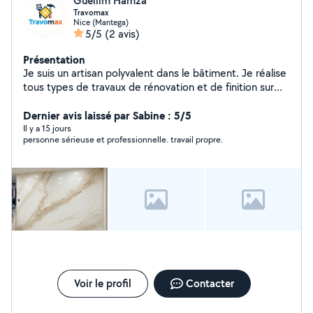
Guellim Hamza
Travomax
Nice (Mantega)
5/5
(2 avis)
Présentation
Je suis un artisan polyvalent dans le bâtiment. Je réalise
tous types de travaux de rénovation et de finition sur
chantier. Mes compétences : * Peinture intérieure et
extérieure * Pose de carrelage et parquet * Montage et
Dernier avis laissé par Sabine : 5/5
installation de meubles * Maçonnerie * Placo et bandes
Il y a 15 jours
personne sérieuse et professionnelle. travail propre.
* Pose de toile de verre * Petite plomberie * Petits
travaux d'électricité * Bricolage et réparations diverses
Je travaille sérieusement, proprement et avec soin pour
offrir un travail de qualité. Je peux intervenir pour des
petits comme des grands travaux de rénovation.
Voir le profil
Contacter