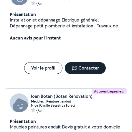
-/5
Présentation
Installation et dépannage Eletrique générale.
Dépannage petit plomberie et installation . Travaux des
peinture générale . Installateur et montage meuble .
Travaux bricolage générale maison . Travaux propre et
Aucun avis pour l'instant
professionnel. Devis gratuite .
Voir le profil
Contacter
Auto-entrepreneur
Ioan Botan (Botan Renovation)
Meubles ..Peinture ..enduit
Nice (Cyrille Besset-La Foret)
-/5
Présentation
Meubles peintures enduit Devis gratuit à votre domicile