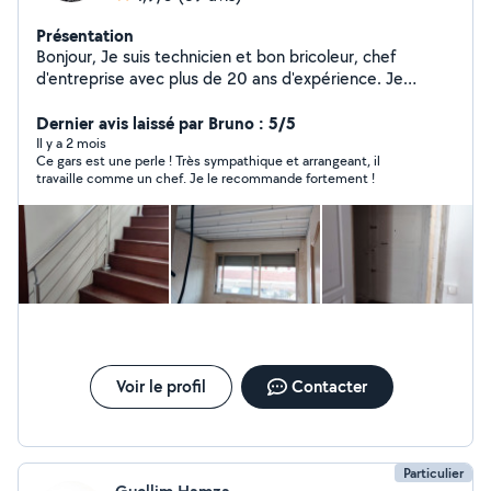
Présentation
Bonjour, Je suis technicien et bon bricoleur, chef
d'entreprise avec plus de 20 ans d'expérience. Je
travaille aussi bien en entreprise qu'en indépendant,
selon mes disponibilités. Il m'arrive parfois de recevoir
Dernier avis laissé par Bruno : 5/5
des demandes privées en dehors du périmètre
Il y a 2 mois
Ce gars est une perle ! Très sympathique et arrangeant, il
d'activité enregistré sur Allô Voisin. Dans ce cas, je ne
travaille comme un chef. Je le recommande fortement !
peux malheureusement pas y répondre en raison des
paramètres de la plateforme. En cas d'absence de
réponse à votre appel, merci de bien vouloir me laisser
un SMS au numéro indiqué sur mon profil. Étant souvent
en intervention, il m'arrive de rentrer tard. Merci pour
votre compréhension et à bientôt !
Voir le profil
Contacter
Particulier