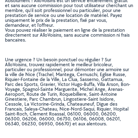
Absolument ! AlloVoisins est un service entièrement gratuit
et sans aucune commission pour tout utilisateur cherchant un
membre, qu’il soit professionnel ou particulier, pour une
prestation de service ou une location de matériel. Payez
uniquement le prix de la prestation, fixé par vous,
demandeur, et l’offreur.
Vous pouvez réaliser le paiement en ligne de la prestation
directement sur AlloVoisins, sans aucune commission ni frais
bancaires.
Une urgence ? Un besoin ponctuel ou régulier ? Sur
AlloVoisins, trouvez rapidement le meilleur bricoleur,
particulier ou professionnel, pour démonter une armoire sur
la ville de Nice (Trachel, Mantega, Cernuschi, Eglise Russe,
Riquier-Fontaine de la Ville, La Clua, Sasserno, Gattamua,
Parc des Sports, Gravier, Victor Hugo-Buffa, Villa Arson, Bon-
Voyage, Spagnol-Sainte Marguerite, Michel Ange, Arenas-
Aeroport, Route de Turin, Roquebilliere, Saint-Antoine
Ginestiere, Parc Chambrun, Lingostiere-Saint Isidore,
Cessole, La Victorine-Grinda, Chateauneuf, Digue des
Francais, Saleya-Chateau, Nice-Nord-Saqui, Riquier, Hopital
Saint-Roch, Clement Roassal, 06100, 06000, 06200,
06300, 06206, 06000, 06730, 06106, 06008, 06201,
06340, 06230, 06950, 06670) et aux alentours.