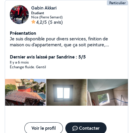
Particulier
Gabin Akkari
Étudiant
Nice (Pierre Semard)
4,2/5
(5 avis)
Présentation
Je suis disponible pour divers services, finition de
maison ou d'appartement, que ça soit peinture,
carrelage, électricité, plaintes et etc. pose de carrelage,
entretien de jardin, je suis même disponible pour aider
Dernier avis laissé par Sandrine : 5/5
ou garder vos enfants à faire leurs devoirs pour vous
Il y a 6 mois
Échange fluide. Gentil
parler, un peu plus de ma personne, j'ai été Scout guide
de France et je suis, jeune sapeur-pompier. Si vous avez
toute demande, n'hésitez pas!
Voir le profil
Contacter