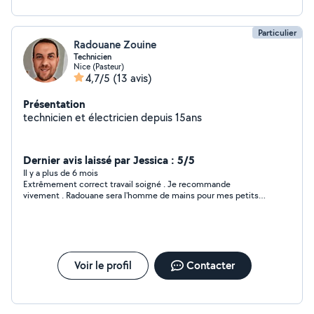
Particulier
Radouane Zouine
Technicien
Nice (Pasteur)
4,7/5
(13 avis)
Présentation
technicien et électricien depuis 15ans
Dernier avis laissé par Jessica : 5/5
Il y a plus de 6 mois
Extrêmement correct travail soigné . Je recommande
vivement . Radouane sera l'homme de mains pour mes petits
travaux de bricolage maison . pour une fois que je trouve une
personne correcte et soigneux !!, je ne manquerai pas de faire
appel à lui .
Voir le profil
Contacter