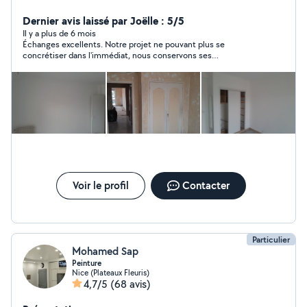
profit chez Conforama. Je me consacre dorénavant à
une carrière entrepreunariale dans la rénovation de
Dernier avis laissé par Joëlle : 5/5
l'habitat. Au plaisir de vous rencontrer.
Il y a plus de 6 mois
Échanges excellents. Notre projet ne pouvant plus se
concrétiser dans l'immédiat, nous conservons ses
coordonnées car Guillaume paraît être compétent et serviable.
Voir le profil
Contacter
Particulier
Mohamed Sap
Peinture
Nice (Plateaux Fleuris)
4,7/5
(68 avis)