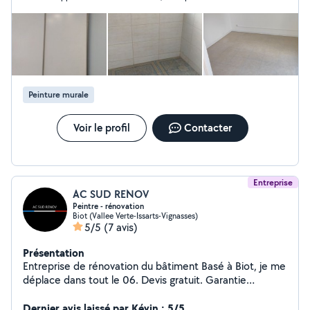
Peinture murale
Voir le profil
Contacter
Entreprise
AC SUD RENOV
Peintre - rénovation
Biot (Vallee Verte-Issarts-Vignasses)
5/5
(7 avis)
Présentation
Entreprise de rénovation du bâtiment Basé à Biot, je me
déplace dans tout le 06. Devis gratuit. Garantie
décennale. N'hésitez pas à venir suivre mes chantiers
sur Instagram : ac_sud_renov_
Dernier avis laissé par Kévin : 5/5