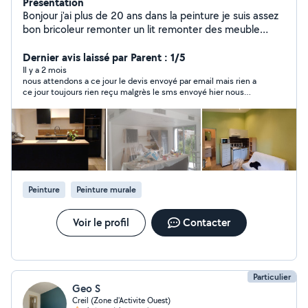
Présentation
Bonjour j'ai plus de 20 ans dans la peinture je suis assez
bon bricoleur remonter un lit remonter des meuble
pose de tringle pose de miroir petite électricité
n'hésitez pas à me demander je vous dirai si je sais le
Dernier avis laissé par Parent : 1/5
faire en bricolage la peinture c'est mon métier
Il y a 2 mois
nous attendons a ce jour le devis envoyé par email mais rien a
ce jour toujours rien reçu malgrès le sms envoyé hier nous
disant qu il partait
Peinture
Peinture murale
Voir le profil
Contacter
Particulier
Geo S
Creil (Zone d'Activite Ouest)