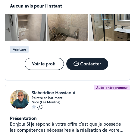
plomberie : dépannages, installations, rénovations et
Aucun avis pour l'instant
entretiens. Sérieux, ponctuel et motivé, je mets un
point d'honneur à offrir un travail soigné et un service de
confiance à chaque client. N'hésitez pas à me contacter
pour un devis ou une intervention. »
Peinture
Voir le profil
Contacter
Auto-entrepreneur
Slaheddine Hassiaoui
Peintre en batiment
Nice (Les Moulins)
-/5
Présentation
Bonjour Si je répond à votre offre c'est que je possède
les compétences nécessaires à la réalisation de votre