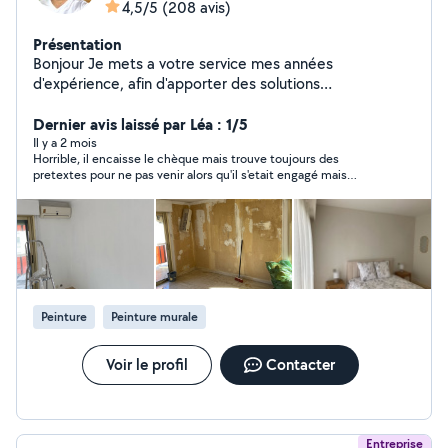
4,5/5
(208 avis)
Présentation
Bonjour Je mets a votre service mes années
d'expérience, afin d'apporter des solutions
professionnelles, dans le respect de votre budget.
Déplacement et devis gratuit Pour plus de
Dernier avis laissé par Léa : 1/5
renseignement nous contacter
Il y a 2 mois
Horrible, il encaisse le chèque mais trouve toujours des
pretextes pour ne pas venir alors qu'il s'etait engagé mais
heureusement on a pu récuperer l'accompte, mais à éviter
absolument !!!!!!!
Peinture
Peinture murale
Voir le profil
Contacter
Entreprise