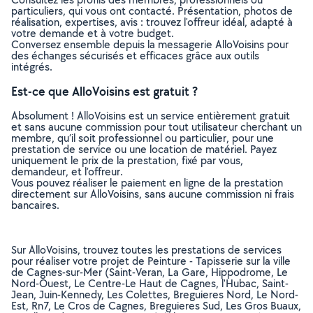
particuliers, qui vous ont contacté. Présentation, photos de
réalisation, expertises, avis : trouvez l'offreur idéal, adapté à
votre demande et à votre budget.
Conversez ensemble depuis la messagerie AlloVoisins pour
des échanges sécurisés et efficaces grâce aux outils
intégrés.
Est-ce que AlloVoisins est gratuit ?
Absolument ! AlloVoisins est un service entièrement gratuit
et sans aucune commission pour tout utilisateur cherchant un
membre, qu’il soit professionnel ou particulier, pour une
prestation de service ou une location de matériel. Payez
uniquement le prix de la prestation, fixé par vous,
demandeur, et l’offreur.
Vous pouvez réaliser le paiement en ligne de la prestation
directement sur AlloVoisins, sans aucune commission ni frais
bancaires.
Sur AlloVoisins, trouvez toutes les prestations de services
pour réaliser votre projet de Peinture - Tapisserie sur la ville
de Cagnes-sur-Mer (Saint-Veran, La Gare, Hippodrome, Le
Nord-Ouest, Le Centre-Le Haut de Cagnes, l'Hubac, Saint-
Jean, Juin-Kennedy, Les Colettes, Breguieres Nord, Le Nord-
Est, Rn7, Le Cros de Cagnes, Breguieres Sud, Les Gros Buaux,