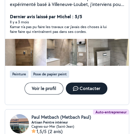
expérimenté basé à Villeneuve-Loubet, j'interviens pour
vos travaux de plomberie, rénovation intérieure et
peinture, en dépannage comme en projet complet.
Dernier avis laissé par Michel : 5/5
Plomberie : Recherche et réparation de fuites
Il y a 3 mois
Kamar n’a pas pu faire les travaux car j’avais des choses à lui
Remplacement chauffe-eau Installation sanitaire
faire faire qui n’entraînent pas dans ses cordes.
Dépannage urgent Rénovation & peinture : Rénovation
salle de bain Pose meuble vasque / WC Travaux de
peinture soignés Petits travaux d'aménagement Mes
engagements : Intervention rapide Travail propre et
soigné Matériel professionnel Devis clair avant travaux
Sérieux, ponctuel et transparent. Je m'adapte à vos
besoins et à votre budget. Disponible et réactif.
Peinture
Pose de papier peint
Voir le profil
Contacter
Auto-entrepreneur
Paul Metbach (Metbach Paul)
Artisan Peintre intérieur
Cagnes-sur-Mer (Saint-Jean)
1,5/5
(2 avis)