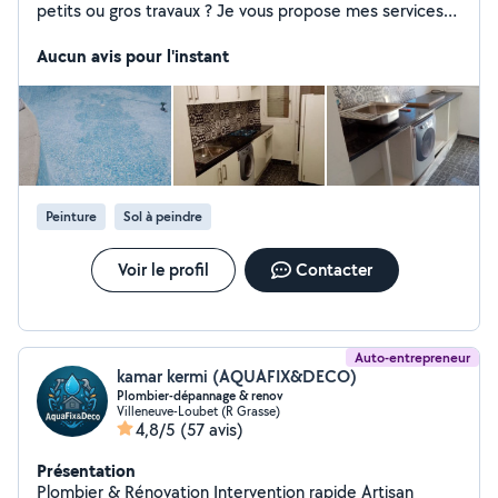
petits ou gros travaux ? Je vous propose mes services
de bricolage à domicile peinture, tapisserie, montage ....
Aucun avis pour l'instant
N'hésitez pas à me contacter pour plus de détails .
Peinture
Sol à peindre
Voir le profil
Contacter
Auto-entrepreneur
kamar kermi (AQUAFIX&DECO)
Plombier-dépannage & renov
Villeneuve-Loubet (R Grasse)
4,8/5
(57 avis)
Présentation
Plombier & Rénovation Intervention rapide Artisan