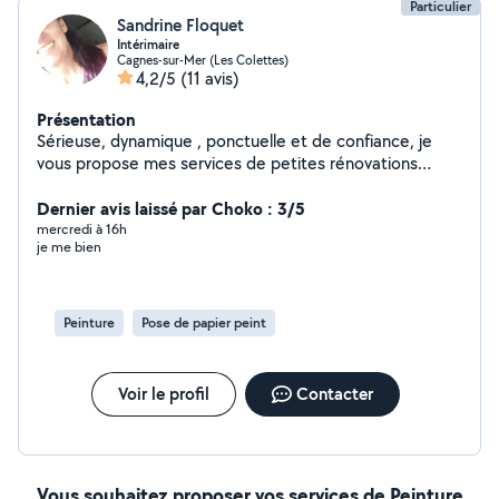
Particulier
Sandrine Floquet
Intérimaire
Cagnes-sur-Mer (Les Colettes)
4,2/5
(11 avis)
Présentation
Sérieuse, dynamique , ponctuelle et de confiance, je
vous propose mes services de petites rénovations
enduits & peintures et / ou d'aide aux ménages /
repassage . *** Parfois je n'arrive pas à répondre aux
Dernier avis laissé par Choko : 3/5
messages du fait de ne pas être en périmètre premier .
mercredi à 16h
je me bien
Veuillez m'en excuser.
Peinture
Pose de papier peint
Voir le profil
Contacter
Vous souhaitez proposer vos services de Peinture