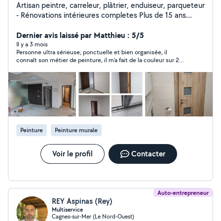
Artisan peintre, carreleur, plâtrier, enduiseur, parqueteur
- Rénovations intérieures completes Plus de 15 ans
d'expérience Nous proposons des services complets de
renovation: peinture, cloisons en plâtre, plâtrage,
Dernier avis laissé par Matthieu : 5/5
carrelage, pose de parquet. En plus du français, nous
Il y a 3 mois
Personne ultra sérieuse, ponctuelle et bien organisée, il
parlons également anglais (We speak English as well)
connaît son métier de peinture, il m'a fait de la couleur sur 2
Dans de nombreux cas, nous pouvons vous fournir un
murs, très précis très bon rendu et surtout très honnête sur le
devis gratuit, sans déplacement. Envoyez-nous vos
prix, je referai appel a lui c'est sûr
coordonnées, quelques photos et les œuvres
souhaitées sur WhatsApp, et nous vous fournirons un
devis. Nous sommes ponctuels, sérieux, attentifs aux
détails.
Peinture
Peinture murale
Voir le profil
Contacter
Auto-entrepreneur
REY Aspinas (Rey)
Multiservice
Cagnes-sur-Mer (Le Nord-Ouest)