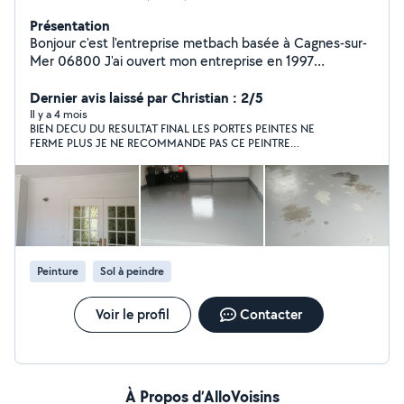
Présentation
Bonjour c'est l'entreprise metbach basée à Cagnes-sur-
Mer 06800 J'ai ouvert mon entreprise en 1997
entreprise familiale nous sommes à votre écoute pour
vos projets de travaux nous vous conseillons les qualités
Dernier avis laissé par Christian : 2/5
professionnelles nous déplaçons pour des petits travaux
Il y a 4 mois
BIEN DECU DU RESULTAT FINAL LES PORTES PEINTES NE
comme des gros œuvre au niveau des travaux
FERME PLUS JE NE RECOMMANDE PAS CE PEINTRE
d'intérieur comme d'extérieur nous déplacement
PRESTATION TROP CHER POUR LE RESULTAT
gratuite sommes en attente de vos messages n'hésitez
pas à nous contacter
Peinture
Sol à peindre
Voir le profil
Contacter
À Propos d’AlloVoisins