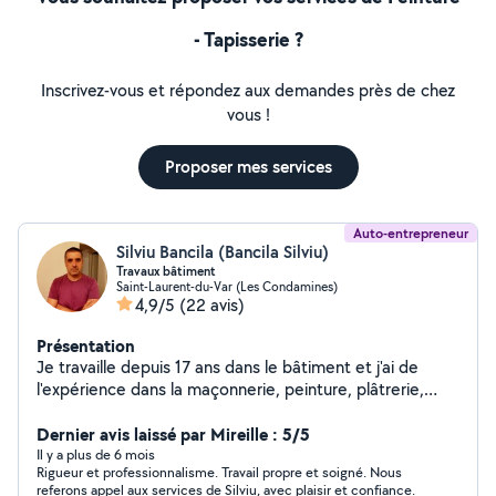
- Tapisserie ?
Inscrivez-vous et répondez aux demandes près de chez
vous !
Proposer mes services
Auto-entrepreneur
Silviu Bancila (Bancila Silviu)
Travaux bâtiment
Saint-Laurent-du-Var (Les Condamines)
4,9/5
(22 avis)
Présentation
Je travaille depuis 17 ans dans le bâtiment et j'ai de
l'expérience dans la maçonnerie, peinture, plâtrerie,
murs, plafond, pose de parquet, revêtement de sol,
carrelage. Egalement je suis passionné et j'ai de
Dernier avis laissé par Mireille : 5/5
l'expérience dans la photographie.
Il y a plus de 6 mois
Rigueur et professionnalisme. Travail propre et soigné. Nous
referons appel aux services de Silviu, avec plaisir et confiance.