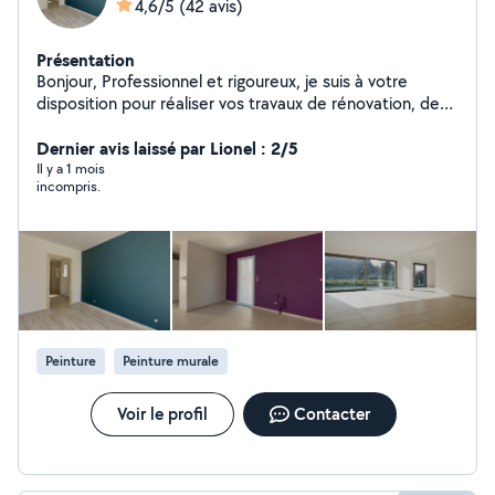
4,6/5
(42 avis)
Présentation
Bonjour, Professionnel et rigoureux, je suis à votre
disposition pour réaliser vos travaux de rénovation, de
peinture ainsi que vos besoins en nettoyage de qualité
(particuliers et professionnels). Je m'adapte à votre
Dernier avis laissé par Lionel : 2/5
budget tout en garantissant un travail soigné, propre et
Il y a 1 mois
incompris.
des finitions impeccables. Nous pouvons discuter de
chaque détail ensemble afin de répondre parfaitement
à vos attentes. Disponible rapidement, n'hésitez pas à
me contacter pour échanger sur votre projet ou pour
convenir d'un rendez-vous. Cordialement.
Peinture
Peinture murale
Voir le profil
Contacter