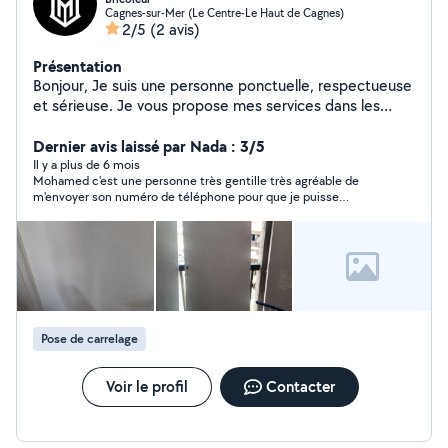
Cagnes-sur-Mer (Le Centre-Le Haut de Cagnes)
2/5
(2 avis)
Présentation
Bonjour, Je suis une personne ponctuelle, respectueuse
et sérieuse. Je vous propose mes services dans les
domaines suivants : - petits travaux de bricolage
_retouche apres demenagement - peinture - arrachage
Dernier avis laissé par Nada : 3/5
de mauvaises herbes - aide au déménagement, avant et
Il y a plus de 6 mois
Mohamed c'est une personne très gentille très agréable de
après + _creation site web pour votre societe ou
m'envoyer son numéro de téléphone pour que je puisse
boutique _creation boutique on line pro par shopify
l'appeler je n'ai rien à signaler c'est un parfait monsieur
_Creation Cv adapté a systéme ATC avec 80%
pourcentage de visibilité Je mets ma main et mon
énergie au service de toute personne qui en a besoin.
Je suis disponible et prêt à intervenir selon vos besoins.
Au plaisir de vous aider,
Pose de carrelage
Voir le profil
Contacter