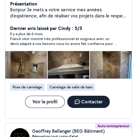
Présentation
Bonjour Je mets a votre service mes années
d'expérience, afin de réaliser vos projets dans le respect
de votre budget. Déplacement et devis gratuit Pour
plus de renseignement nous contacter Auto-
Dernier avis laissé par Cindy : 5/5
entrepreneur Prestige'Bat'
Il y a plus de 6 mois
Franck s’est montré très professionnel et soigneux avec un
devis adapté à nos besoins nous lui avons fait confiance pour la
réfection complète de notre salle de bain et pose de carrelage
au sol dans le salon et la cuisine nous ferons rappel à lui pour
d’autres projets à l’avenir. Merci
Pose de carrelage
Carrelage de salle de bain
Voir le profil
Contacter
Auto-entrepreneur
Geoffrey Bellanger (BEG Bâtiment)
Rénovation tout corps d'etat