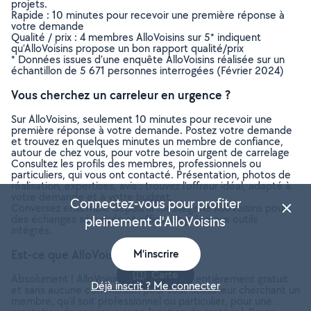
projets.
Rapide : 10 minutes pour recevoir une première réponse à
votre demande
Qualité / prix : 4 membres AlloVoisins sur 5* indiquent
qu’AlloVoisins propose un bon rapport qualité/prix
* Données issues d’une enquête AlloVoisins réalisée sur un
échantillon de 5 671 personnes interrogées (Février 2024)
Vous cherchez un carreleur en urgence ?
Sur AlloVoisins, seulement 10 minutes pour recevoir une
première réponse à votre demande. Postez votre demande
et trouvez en quelques minutes un membre de confiance,
autour de chez vous, pour votre besoin urgent de carrelage
Consultez les profils des membres, professionnels ou
particuliers, qui vous ont contacté. Présentation, photos de
réalisation, expertises, avis : trouvez l'offreur idéal, adapté à
votre demande et à votre budget.
Connectez-vous pour profiter
Conversez ensemble depuis la messagerie AlloVoisins pour
des échanges sécurisés et efficaces grâce aux outils
pleinement d'AlloVoisins
intégrés.
Est-ce que AlloVoisins est gratuit ?
M'inscrire
Carte
Absolument ! AlloVoisins est un service entièrement gratuit
Déjà inscrit ? Me connecter
et sans aucune commission pour tout utilisateur cherchant un
membre, qu’il soit professionnel ou particulier, pour une