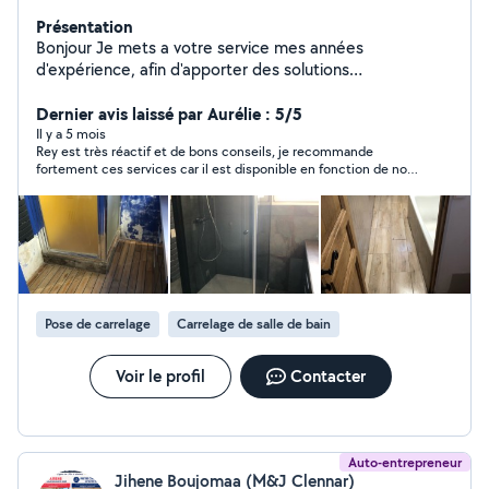
Présentation
Bonjour Je mets a votre service mes années
d'expérience, afin d'apporter des solutions
professionnelles, dans le respect de votre budget.
Déplacement et devis gratuit Pour plus de
Dernier avis laissé par Aurélie : 5/5
renseignement nous contacter
Il y a 5 mois
Rey est très réactif et de bons conseils, je recommande
fortement ces services car il est disponible en fonction de nos
planning, c'est très chouette. a bientôt Rey Aurélie
Pose de carrelage
Carrelage de salle de bain
Voir le profil
Contacter
Auto-entrepreneur
Jihene Boujomaa (M&J Clennar)