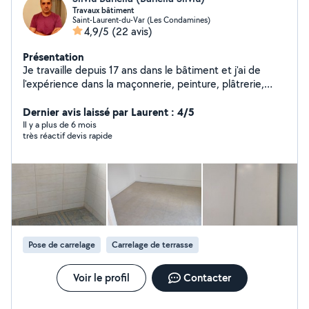
Travaux bâtiment
Saint-Laurent-du-Var (Les Condamines)
4,9/5
(22 avis)
Présentation
Je travaille depuis 17 ans dans le bâtiment et j'ai de
l'expérience dans la maçonnerie, peinture, plâtrerie,
murs, plafond, pose de parquet, revêtement de sol,
carrelage. Egalement je suis passionné et j'ai de
Dernier avis laissé par Laurent : 4/5
l'expérience dans la photographie.
Il y a plus de 6 mois
très réactif devis rapide
Pose de carrelage
Carrelage de terrasse
Voir le profil
Contacter