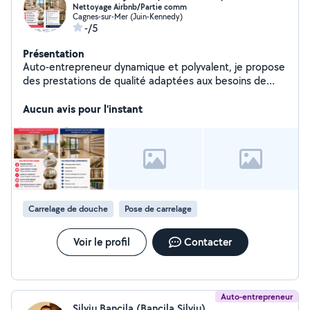
Nettoyage Airbnb/Partie comm
Cagnes-sur-Mer (Juin-Kennedy)
-/5
Présentation
Auto-entrepreneur dynamique et polyvalent, je propose
des prestations de qualité adaptées aux besoins de
mes clients, avec rigueur, réactivité et
professionnalisme. »
Aucun avis pour l'instant
Carrelage de douche
Pose de carrelage
Voir le profil
Contacter
Auto-entrepreneur
Silviu Bancila (Bancila Silviu)