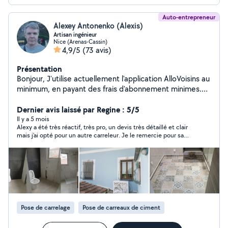
Auto-entrepreneur
Alexey Antonenko (Alexis)
Artisan ingénieur
Nice (Arenas-Cassin)
4,9/5
(73 avis)
Présentation
Bonjour, J'utilise actuellement l'application AlloVoisins au
minimum, en payant des frais d'abonnement minimes.
Je reçois principalement des commandes sur
recommandations de clients existants. Il peut arriver
Dernier avis laissé par Regine : 5/5
que je voie votre demande, mais que je ne puisse pas y
Il y a 5 mois
Alexy a été très réactif, très pro, un devis très détaillé et clair
répondre car AlloVoisins estime que votre adresse est
mais j'ai opté pour un autre carreleur. Je le remercie pour sa
en dehors du périmètre payant. Ne soyez pas offensé
rapidité et sa courtoisie.
par moi dans ce cas et, si possible, utilisez le numéro de
téléphone.
Pose de carrelage
Pose de carreaux de ciment