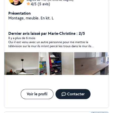
4/5
(5 avis)
Présentation
Montage, meuble. En kit. L
Dernier avis laissé par Marie-Christine : 2/5
Il y a plus de 6 mois
Oui il est venu avec un autre personne pour me mettre la
télévision sur le mur ils m'ont percé les trous dans le mur ils
ont mis les vis que je que j'avais et tout le seul problème c'est
qu'ils ont pas trouvé les vis pour mettre à la télévision donc
ben ils sont repartis parce que il pouvait pas mettre la
télévision sur le mur donc il faut que je cherche acheter des vis
pour qu'il revienne voilà donc maintenant je suis en attente de
trouver des vis qui vont qui conviennent et comme je suis en
bus c'est pas très facile d'aller dans les Leroy Merlin et tout le
reste voilà merci donc il m'avait demandé 30 € mais là je
n'aurais rien donné puisque pour le moment il doit revenir
quand j'aurai les vices donc à ce moment-là je leur donnerai les
30 € voilà merci
Voir le profil
Contacter