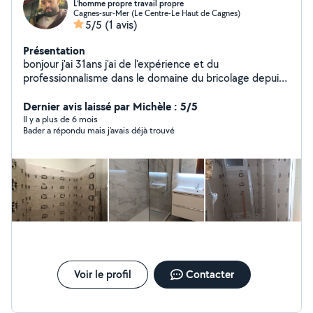
L’homme propre travail propre
Cagnes-sur-Mer (Le Centre-Le Haut de Cagnes)
5/5
(1 avis)
Présentation
bonjour j'ai 31ans j'ai de l'expérience et du
professionnalisme dans le domaine du bricolage depuis
plus de 8ans dans l'électricité/peinture/ papiers
Peint/maçonnerie petite œuvres /montage de
Dernier avis laissé par Michèle : 5/5
meubles/pose parquet tringles/plomberie /jardinages/
Il y a plus de 6 mois
Bader a répondu mais j'avais déjà trouvé
Demenagement ..ect très sérieux et ponctuel à des prix
raisonnables. je vous propose mes services pour tout
vos travaux d'intérieur n'hésitez pas de me contacter
DEVIS GRATUITS
Voir le profil
Contacter