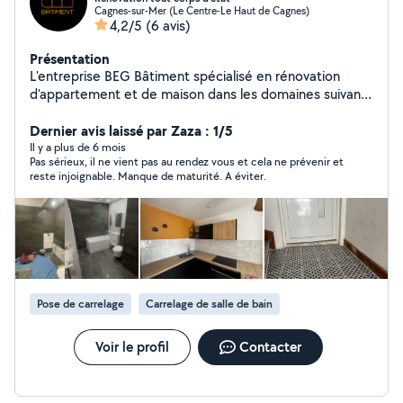
Cagnes-sur-Mer (Le Centre-Le Haut de Cagnes)
4,2/5
(6 avis)
Présentation
L'entreprise BEG Bâtiment spécialisé en rénovation
d'appartement et de maison dans les domaines suivant :
Plomberie / Electricité / CVC / Maçonnerie, s'installe à
Cagnes-sur-Mer et serait ravie de vous accompagner
Dernier avis laissé par Zaza : 1/5
dans vos travaux dans la région des Alpes-Maritimes.
Il y a plus de 6 mois
Pas sérieux, il ne vient pas au rendez vous et cela ne prévenir et
Possibilité de réalisation de plans 2D/3D du rendu final
reste injoignable. Manque de maturité. A éviter.
souhaité par le client. (Logiciel CAO - Autocad - Revit -
Sketchup).
Pose de carrelage
Carrelage de salle de bain
Voir le profil
Contacter