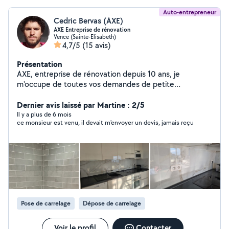
Auto-entrepreneur
Cedric Bervas (AXE)
AXE Entreprise de rénovation
Vence (Sainte-Elisabeth)
4,7/5
(15 avis)
Présentation
AXE, entreprise de rénovation depuis 10 ans, je
m'occupe de toutes vos demandes de petite
maçonnerie, isolation, électricité, création de cloison et
faux plafond, pose de revêtement de sol, carrelage,
Dernier avis laissé par Martine : 2/5
enduit et peinture... Je m'occupe également de
Il y a plus de 6 mois
ce monsieur est venu, il devait m'envoyer un devis, jamais reçu
l'installation de cuisines, pose de terrasses, installation
de clôtures, montage de meubles en kit ou créations
sur-mesure. Basé à Vence, je suis spécialisé dans la
rénovation, que le chantier soit petit ou grand, il sera
réalisé de façon irréprochable et dans les délais
impartis. Si vous cherchez un professionnel
consciencieux à un tarif honnête n'hésitez pas à me
contacter directement sur mon portable. Les devis sont
Pose de carrelage
Dépose de carrelage
gratuits et les travaux garantis par une assurance
décennale. Bonne journée à vous.
Voir le profil
Contacter