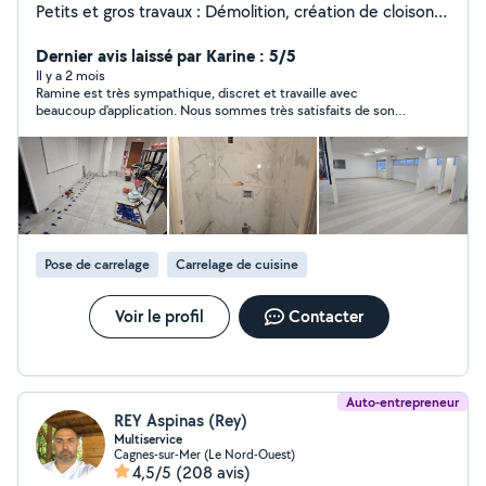
Petits et gros travaux : Démolition, création de cloisons,
pose de parquet et carrelage, rénovation de salle de
bain, cuisine et WC, réparation de toiture,
Dernier avis laissé par Karine : 5/5
remplacement de tuiles et finitions. Travail sérieux et
Il y a 2 mois
Ramine est très sympathique, discret et travaille avec
soigné. Dépannage et interventions urgentes possibles
beaucoup d'application. Nous sommes très satisfaits de son
selon disponibilité. Travail propre, rapide et fiable , votre
travail.
satisfaction est ma priorité.
Pose de carrelage
Carrelage de cuisine
Voir le profil
Contacter
Auto-entrepreneur
REY Aspinas (Rey)
Multiservice
Cagnes-sur-Mer (Le Nord-Ouest)
4,5/5
(208 avis)