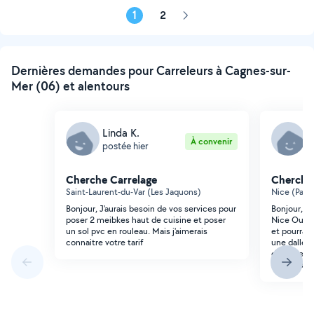
1
2
Page
suivante
Dernières demandes pour Carreleurs à Cagnes-sur-
Mer (06) et alentours
Linda K.
E
À convenir
postée hier
p
Cherche Carrelage
Cherche 
Saint-Laurent-du-Var (Les Jaquons)
Nice (Parc
Bonjour, J'aurais besoin de vos services pour
Bonjour, J
poser 2 meibkes haut de cuisine et poser
Nice Ouest
un sol pvc en rouleau. Mais j'aimerais
et pourrait
connaitre votre tarif
une dalle e
d'une seule
minutes de