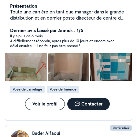
Présentation
Toute une carrière en tant que manager dans la grande
distribution et en dernier poste directeur de centre de
profit chez Conforama. Je me consacre dorénavant à
une carrière entrepreunariale dans la rénovation de
Dernier avis laissé par Annick : 1/5
l'habitat. Au plaisir de vous rencontrer.
Il y a plus de 6 mois
A difficilement répondu, après plus de 10 jours et encore avec
délai ensuite.... Il ne faut pas être pressé !
Pose de carrelage
Pose de faïence
Voir le profil
Contacter
Particulier
Bader Aifaoui