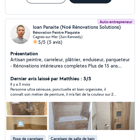
Auto-entrepreneur
Ioan Panaite (Noé Rénovations Solutions)
Rénovation Peintre Plaquiste
Cagnes-sur-Mer (Juin-Kennedy)
5/5
(5 avis)
Présentation
Artisan peintre, carreleur, plâtrier, enduiseur, parqueteur
- Rénovations intérieures completes Plus de 15 ans
d'expérience Nous proposons des services complets de
renovation: peinture, cloisons en plâtre, plâtrage,
Dernier avis laissé par Matthieu : 5/5
carrelage, pose de parquet. En plus du français, nous
Il y a 3 mois
Personne ultra sérieuse, ponctuelle et bien organisée, il
parlons également anglais (We speak English as well)
connaît son métier de peinture, il m'a fait de la couleur sur 2
Dans de nombreux cas, nous pouvons vous fournir un
murs, très précis très bon rendu et surtout très honnête sur le
devis gratuit, sans déplacement. Envoyez-nous vos
prix, je referai appel a lui c'est sûr
coordonnées, quelques photos et les œuvres
souhaitées sur WhatsApp, et nous vous fournirons un
devis. Nous sommes ponctuels, sérieux, attentifs aux
détails.
Pose de carrelage
Carrelage de salle de bain