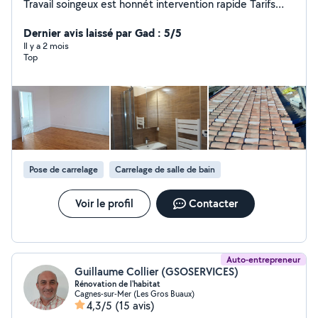
Travail soingeux est honnét intervention rapide Tarifs
discount
Dernier avis laissé par Gad : 5/5
Il y a 2 mois
Top
Pose de carrelage
Carrelage de salle de bain
Voir le profil
Contacter
Auto-entrepreneur
Guillaume Collier (GSOSERVICES)
Rénovation de l'habitat
Cagnes-sur-Mer (Les Gros Buaux)
4,3/5
(15 avis)