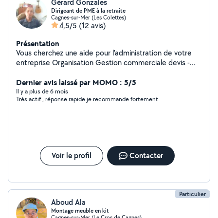
Gérard Gonzales
Dirigeant de PME à la retraite
Cagnes-sur-Mer (Les Colettes)
4,5/5
(12 avis)
Présentation
Vous cherchez une aide pour l'administration de votre
entreprise Organisation Gestion commerciale devis -
facturation Mailing Conception de documents
commerciaux Je vous propose de vous faire bénéficier
Dernier avis laissé par MOMO : 5/5
de mon expérience de dirigeant de PME
Il y a plus de 6 mois
Très actif , réponse rapide je recommande fortement
Voir le profil
Contacter
Particulier
Aboud Ala
Montage meuble en kit
Cagnes-sur-Mer (Le Cros de Cagnes)