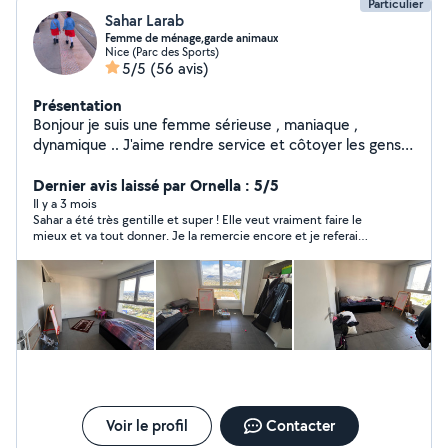
Particulier
Sahar Larab
Femme de ménage,garde animaux
Nice (Parc des Sports)
5/5
(56 avis)
Présentation
Bonjour je suis une femme sérieuse , maniaque ,
dynamique .. J'aime rendre service et côtoyer les gens .
je travail comme si c'était pour moi , Je veux que les
personnes soient satisfaits .. cordialement N'hésitez à
Dernier avis laissé par Ornella : 5/5
me laisser votre numéro en privé pour vous contacter
Il y a 3 mois
Sahar a été très gentille et super ! Elle veut vraiment faire le
facilement , cordialement
mieux et va tout donner. Je la remercie encore et je referai
affaire avec elle sans hésiter !
Voir le profil
Contacter