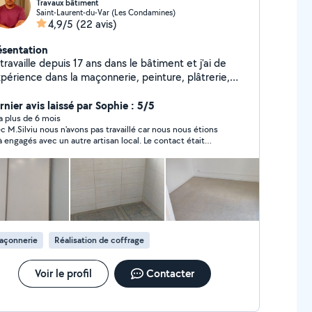
Travaux bâtiment
Saint-Laurent-du-Var (Les Condamines)
4,9/5
(22 avis)
ésentation
travaille depuis 17 ans dans le bâtiment et j'ai de
xpérience dans la maçonnerie, peinture, plâtrerie,
rs, plafond, pose de parquet, revêtement de sol,
relage. Egalement je suis passionné et j'ai de
rnier avis laissé par Sophie : 5/5
expérience dans la photographie.
y a plus de 6 mois
c M.Silviu nous n'avons pas travaillé car nous nous étions
à engagés avec un autre artisan local. Le contact était
éable et professionnel.
açonnerie
Réalisation de coffrage
Voir le profil
Contacter