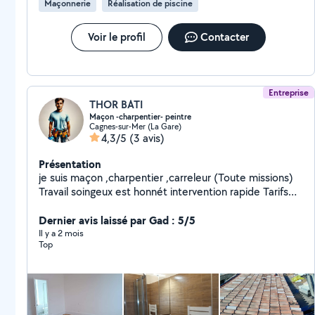
Maçonnerie
Réalisation de piscine
me contacter.
Voir le profil
Contacter
Entreprise
THOR BATI
Maçon -charpentier- peintre
Cagnes-sur-Mer (La Gare)
4,3/5
(3 avis)
Présentation
je suis maçon ,charpentier ,carreleur (Toute missions)
Travail soingeux est honnét intervention rapide Tarifs
discount
Dernier avis laissé par Gad : 5/5
Il y a 2 mois
Top