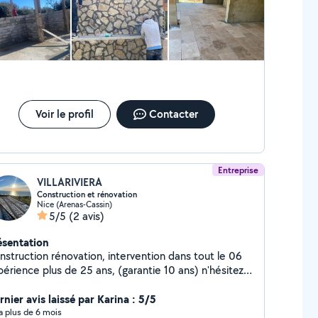
riers ont causé de gros dégâts sur la terrasse de la voisine
contrebas. Le mur a été fini début septembre et malgré le
t que l'entreprise m'a assuré par mail que les réparations
aient être effectuées rapidement, rien n'a encore été fait à
jour. Depuis je n'arrive même plus à les joindre ni par email,
par téléphone. Cette entreprise n'est pas sérieuse.
Voir le profil
Contacter
Entreprise
VILLARIVIERA
Construction et rénovation
Nice (Arenas-Cassin)
5/5
(2 avis)
ésentation
nstruction rénovation, intervention dans tout le 06
érience plus de 25 ans, (garantie 10 ans) n'hésitez
s a me contacter pour un devis rapide.
nier avis laissé par Karina : 5/5
y a plus de 6 mois