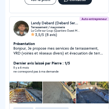
Auto-entrepreneur
Landy Debard (Debard Services)
Terrassement / maçonnerie
La Colle-sur-Loup (Quartiers Ouest Montgros-Montmeuille)
3,5/5
(8 avis)
Présentation
Bonjour, Je propose mes services de terrassement,
VRD (voiries et réseaux divers) et évacuation de terre /
gravats / tout-venant, avec camion poids lourd et
pelles adaptées à tous types de chantiers. Intervention
Dernier avis laissé par Pierre : 1/5
en accès difficiles avec camion VL 3,5T pour
Il y a 6 mois
ne correspond pas à ma demande
l'évacuation des déchets et gravats. Réalisation de
tous travaux à la pelle : tranchées, fondations,
nivellement, préparation enrobé, création d'allées /
parkings, aménagements extérieurs, réseaux (eau,
électricité, telecom, assainissement). Tous travaux de
maçonnerie , gros-œuvre. Auto-entrepreneur, assuré,
équipé de A à Z, je garantis un travail propre, rapide et
soigné. Déplacement et devis gratuits. N'hésitez pas à