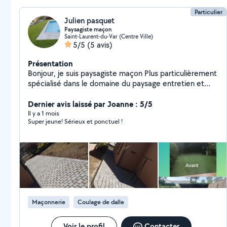
Particulier
Julien pasquet
Paysagiste maçon
Saint-Laurent-du-Var (Centre Ville)
5/5
(5 avis)
Présentation
Bonjour, je suis paysagiste maçon Plus particulièrement
spécialisé dans le domaine du paysage entretien et
aménagement de jardin ( clôture , gazon synthétique,
allée, terrasse, bordure, mure etc ...)
Dernier avis laissé par Joanne : 5/5
Il y a 1 mois
Super jeune! Sérieux et ponctuel !
Maçonnerie
Coulage de dalle
Voir le profil
Contacter