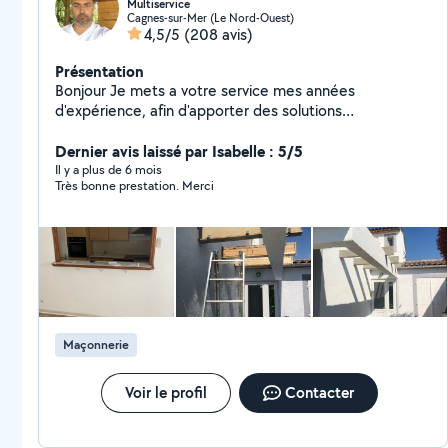
Multiservice
Cagnes-sur-Mer (Le Nord-Ouest)
4,5/5
(208 avis)
Présentation
Bonjour Je mets a votre service mes années
d'expérience, afin d'apporter des solutions
professionnelles, dans le respect de votre budget.
Déplacement et devis gratuit Pour plus de
Dernier avis laissé par Isabelle : 5/5
renseignement nous contacter
Il y a plus de 6 mois
Très bonne prestation. Merci
Maçonnerie
Voir le profil
Contacter