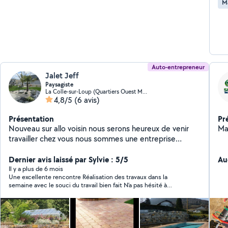
M
Auto-entrepreneur
Jalet Jeff
Paysagiste
La Colle-sur-Loup (Quartiers Ouest Montgros-Montmeuille)
4,8/5
(6 avis)
Présentation
Pr
Nouveau sur allo voisin nous serons heureux de venir
Ma
travailler chez vous nous sommes une entreprise
familiale avec 15 ans d'expérience dans le paysagiste la
pose de dallage , mur en pierre , terrasse en bois ou
Dernier avis laissé par Sylvie : 5/5
Au
composite .
Il y a plus de 6 mois
Une excellente rencontre Réalisation des travaux dans la
semaine avec le souci du travail bien fait N’a pas hésité à
revenir afin de rendre un travail bien fini Je recommande