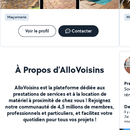
Maçonnerie
M
Voir le profil
Contacter
À Propos d’AlloVoisins
Pr
AlloVoisins est la plateforme dédiée aux
So
prestations de services et à la location de
rénovation pis
matériel à proximité de chez vous ! Rejoignez
de
notre communauté de 4,5 millions de membres,
Der
Il y
professionnels et particuliers, et facilitez votre
J'a
quotidien pour tous vos projets !
vou
fin