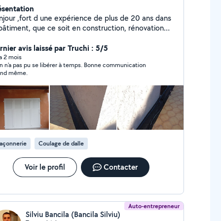
ésentation
njour ,fort d une expérience de plus de 20 ans dans
 que ce soit en construction, rénovation
térieure,et aménagement extérieur. Je dispose de
utes les qualités requises afin de mener a bien tous
nier avis laissé par Truchi : 5/5
s projets. J ai donc décidé le 3/03/25 de créer mon
 a 2 mois
n n'a pas pu se libérer à temps. Bonne communication
treprise.
and même.
açonnerie
Coulage de dalle
Voir le profil
Contacter
Auto-entrepreneur
Silviu Bancila (Bancila Silviu)