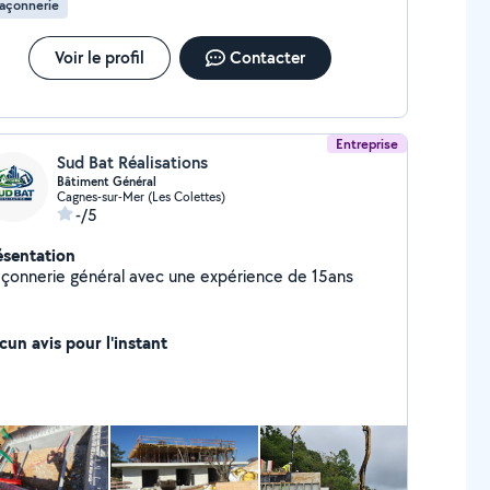
açonnerie
Voir le profil
Contacter
Entreprise
Sud Bat Réalisations
Bâtiment Général
Cagnes-sur-Mer (Les Colettes)
-/5
ésentation
çonnerie général avec une expérience de 15ans
cun avis pour l'instant