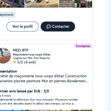
açonnerie
Voir le profil
Contacter
Entreprise
MED BTP
Maçonnerie tous corps d'état
Cagnes-sur-Mer (Les Vespins)
3/5
(4 avis)
ésentation
ciété de maçonnerie tous corps d'état Construction
cine peinture Mur en pierres Ravalement
 façade Devis gratuit
nier avis laissé par Erik : 1/5
 a 5 mois
i demandé la réfection d'un mur mitoyen. Plusieurs rendez-
s ont été décalés avant le début des travaux. Le mur a
alement été construit. Mais en démontant l'ancien mur, les