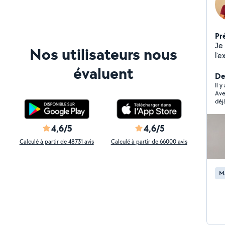
Pr
Je 
Nos utilisateurs nous
l'e
mu
évaluent
car
De
l'
Il 
Ave
déj
agr
4,6/5
4,6/5
Calculé à partir de 48731 avis
Calculé à partir de 66000 avis
M