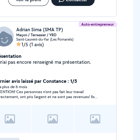
Auto-entrepreneur
Adrian Sima (SMA TP)
Maçon / Terrassier / VRD
Saint-Laurent-du-Var (Les Pomarels)
1/5
(1 avis)
ésentation
Je n'ai pas encore renseigné ma présentation.
rnier avis laissé par Constance : 1/5
y a plus de 6 mois
ENTION! Ces personnes n’ont pas fait leur travail
rectement, ont pris l’argent et ne sont pas revenues! Ils
nt bloquée sur le téléphone et sur le site d’allovoisins !
ENTION FAITES TRÈS ATTENTION. Je demande à
ovoisins leurs coordonnées.