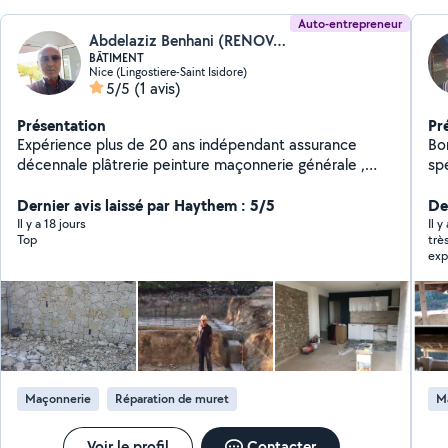
Auto-entrepreneur
Abdelaziz Benhani (RENOV.BAT06)
BÂTIMENT
Nice (Lingostiere-Saint Isidore)
5/5
(1 avis)
Présentation
Pr
Expérience plus de 20 ans indépendant assurance
Bo
décennale plâtrerie peinture maçonnerie générale ,
spé
piscine , modification sale de bain , carrelage mosaïque
col
mur en pierre , cloison, façade et isolation
Dernier avis laissé par Haythem : 5/5
je s
De
Dalle/
Il y a 18 jours
Il y
Top
trè
pi
exp
Maçonnerie
Réparation de muret
M
Voir le profil
Contacter