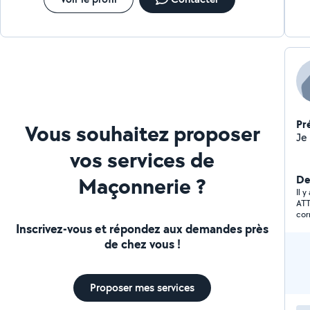
Pr
Vous souhaitez proposer
vos services de
Maçonnerie ?
De
Il 
ATT
cor
m’o
Inscrivez-vous et répondez aux demandes près
ATT
de chez vous !
All
Proposer mes services