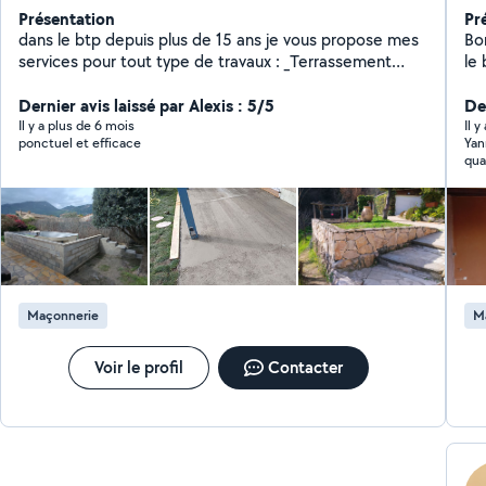
Présentation
Pr
dans le btp depuis plus de 15 ans je vous propose mes
Bo
services pour tout type de travaux : _Terrassement
le bâtiment,
_VRD _ réparation sur réseau existant _ Mur de
in
soutènement _Maçonnerie extérieur _aménagement
Dernier avis laissé par Alexis : 5/5
to
Der
extérieur _clôture Travail soigné ! Et délai respecté ! Je
vo
Il y a plus de 6 mois
Il y
ponctuel et efficace
Yan
me déplace dans tous le 06 Devis gratuit .
en
qu
Maçonnerie
M
Voir le profil
Contacter