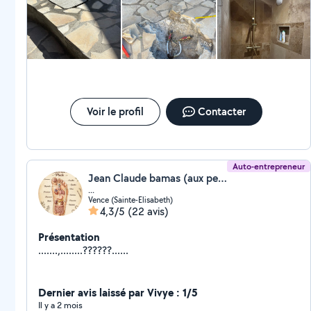
raisonnable. Franck est une personne qui plus est très aimable..
Voir le profil
Contacter
Auto-entrepreneur
Jean Claude bamas (aux petits services)
...
Vence (Sainte-Elisabeth)
4,3/5
(22 avis)
Présentation
.......,........??????......
Dernier avis laissé par Vivye : 1/5
Il y a 2 mois