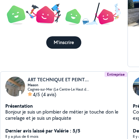
ouv
en 
fai
all
ce 
ni 
M'inscrire
Entreprise
ART TECHNIQUE ET PEINTURE
Mason
Cagnes-sur-Mer (Le Centre-Le Haut de Cagnes)
4/5
(4 avis)
Présentation
Pr
Bonjour je suis un plombier de métier je touche don le
Co
carrelage et je suis un plaquiste
exp
pa
Dernier avis laissé par Valérie : 5/5
Der
Il y a plus de 6 mois
Il 