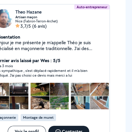
Auto-entrepreneur
Theo Hazane
Artisan maçon
Nice (Fabron-Terron-Archet)
3,7/5
(6 avis)
ésentation
njour je me présente je m'appelle Théo je suis
cialisé en maçonnerie traditionnelle. J'ai des
laborateurs dans plusieurs domaines différents. Moi
uis compétent pour : - Mise en œuvre
rnier avis laissé par Wes : 5/5
Fondation/Semelle -Montage de murs : Blocs ou
 a 3 mois
s sympathique , s'est déplacé rapidement et il m'a bien
erres ( sèches ou maçonnées) -Pose de balustres -
liqué. J'ai pas choisi ce devis mais merci a lui
Carrelage/ pose Opus -Enduit minéral
açonnerie
Montage de muret
Voir le profil
Contacter