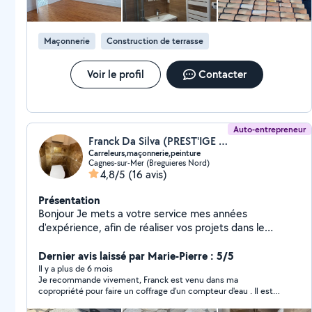
Maçonnerie
Construction de terrasse
Voir le profil
Contacter
Auto-entrepreneur
Franck Da Silva (PREST'IGE BAT')
Carreleurs,maçonnerie,peinture
Cagnes-sur-Mer (Breguieres Nord)
4,8/5
(16 avis)
Présentation
Bonjour Je mets a votre service mes années
d'expérience, afin de réaliser vos projets dans le
respect de votre budget. Déplacement et devis gratuit
Pour plus de renseignement nous contacter Auto-
Dernier avis laissé par Marie-Pierre : 5/5
entrepreneur Prestige'Bat'
Il y a plus de 6 mois
Je recommande vivement, Franck est venu dans ma
copropriété pour faire un coffrage d'un compteur d'eau . Il est
venu rapidement et à fait un travail soigné et pour un tarif très