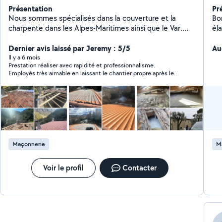
Présentation
Pr
Nous sommes spécialisés dans la couverture et la
Bon
charpente dans les Alpes-Maritimes ainsi que le Var.
él
Avec plus de 500 chantiers à notre actif, notre équipe
de
réunit des couvreurs passionnés, formés aux
Dernier avis laissé par Jeremy : 5/5
Au
techniques traditionnelles et aux innovations
Il y a 6 mois
Prestation réaliser avec rapidité et professionnalisme.
modernes, pour des résultats fiables et esthétiques
Employés très aimable en laissant le chantier propre après leur
SANS aucune sous traitance. Nous accompagnons les
travaux. Je recommande grandement. Encore merci
particuliers comme les professionnels dans tous les
projets: réparation de toiture, rénovation de
charpente, isolation thermique et étanchéité, pose de
fenêtres de toit, zinguerie et reprise de couverture
après sinistre.
Maçonnerie
M
Voir le profil
Contacter