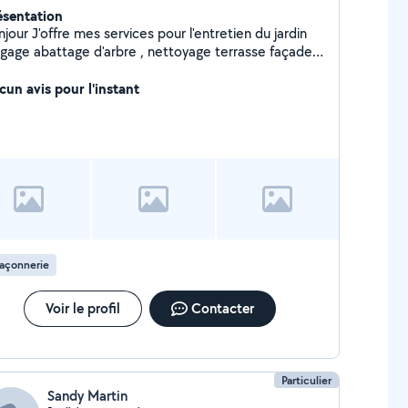
ésentation
jour J'offre mes services pour l'entretien du jardin
agage abattage d'arbre , nettoyage terrasse façade
 maison toiture et gouttière
cun avis pour l'instant
açonnerie
Voir le profil
Contacter
Particulier
Sandy Martin