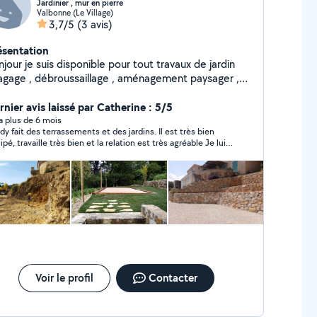
Jardinier , mur en pierre
Valbonne (Le Village)
3,7/5
(3 avis)
ésentation
jour je suis disponible pour tout travaux de jardin
lagage , débroussaillage , aménagement paysager ,
r en pierre. 15 ans d'expérience je possède toute le
tériel nécessaire pour ces réalisations
rnier avis laissé par Catherine : 5/5
y a plus de 6 mois
dy fait des terrassements et des jardins. Il est très bien
pé, travaille très bien et la relation est très agréable Je lui
confié la réalisation complète de mon jardin. Je le
ommande. C’est une personne de confiance
Voir le profil
Contacter