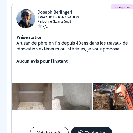
Entreprise
Joseph Berlingeri
TRAVAUX DE RENOVATION
Valbonne (Ecarts Sud)
-/5
Présentation
Artisan de père en fils depuis 40ans dans les travaux de
rénovation extérieurs ou intérieurs, je vous propose
mes conseils personnalisés pour la concrétisation de
vos projets. N'hésitez pas à consulter mon site
Aucun avis pour l'instant
Voir le profil
Contacter