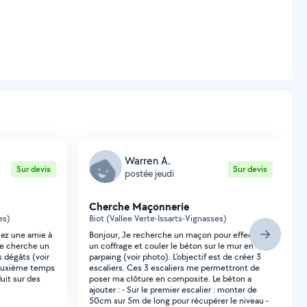
Warren A.
Sur devis
Sur devis
postée jeudi
Cherche Maçonnerie
es)
Biot (Vallee Verte-Issarts-Vignasses)
hez une amie à
Bonjour, Je recherche un maçon pour effectuer
 Je cherche un
un coffrage et couler le béton sur le mur en
s dégâts (voir
parpaing (voir photo). L'objectif est de créer 3
deuxième temps
escaliers. Ces 3 escaliers me permettront de
uit sur des
poser ma clôture en composite. Le béton a
ajouter : - Sur le premier escalier : monter de
50cm sur 5m de long pour récupérer le niveau -