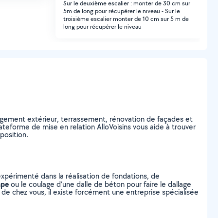
Sur le deuxième escalier : monter de 30 cm sur
5m de long pour récupérer le niveau - Sur le
troisième escalier monter de 10 cm sur 5 m de
long pour récupérer le niveau
ement extérieur, terrassement, rénovation de façades et
ateforme de mise en relation AlloVoisins vous aide à trouver
position.
expérimenté dans la réalisation de fondations, de
ape
ou le coulage d’une dalle de béton pour faire le dallage
he de chez vous, il existe forcément une entreprise spécialisée