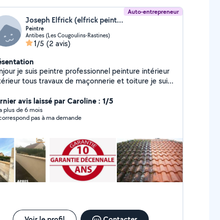
Auto-entrepreneur
Joseph Elfrick (elfrick peintre)
Peintre
Antibes (Les Cougoulins-Rastines)
1/5
(2 avis)
ésentation
jour je suis peintre professionnel peinture intérieur
érieur tous travaux de maçonnerie et toiture je suis
sponible 7/7 pour devis. Déplacement gratuit
nier avis laissé par Caroline : 1/5
y a plus de 6 mois
correspond pas à ma demande
Voir le profil
Contacter