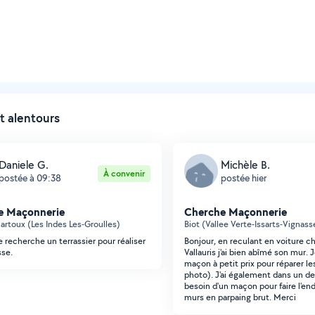
t alentours
Daniele G.
Michèle B.
À convenir
postée à 09:38
postée hier
e Maçonnerie
Cherche Maçonnerie
rtoux (Les Indes Les-Groulles)
Biot (Vallee Verte-Issarts-Vignass
e recherche un terrassier pour réaliser
Bonjour, en reculant en voiture c
sse.
Vallauris j'ai bien abîmé son mur.
maçon à petit prix pour réparer le
photo). J'ai également dans un 
besoin d'un maçon pour faire l'end
murs en parpaing brut. Merci