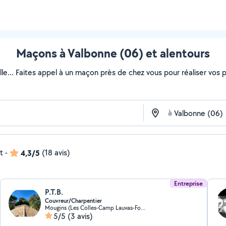
Maçons à Valbonne (06) et alentours
lle... Faites appel à un maçon près de chez vous pour réaliser vos pr
à
t
-
4,3/5
(18 avis)
Entreprise
P.T.B.
Couvreur/Charpentier
Mougins (Les Colles-Camp Lauvas-Font de l'Orme)
5/5
(3 avis)