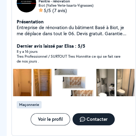
Peintre - rénovation
Biot (Vallee Verte-Issarts-Vignasses)
5/5
(7 avis)
Présentation
Entreprise de rénovation du bâtiment Basé à Biot, je
me déplace dans tout le 06. Devis gratuit. Garantie
décennale. N'hésitez pas à venir suivre mes chantiers
sur Instagram : ac_sud_renov_
Dernier avis laissé par Elisa : 5/5
Il y a 16 jours
Tres Professionnel / SURTOUT Tres Honnête ce qui se fait rare
de nos jours .
Maçonnerie
Voir le profil
Contacter