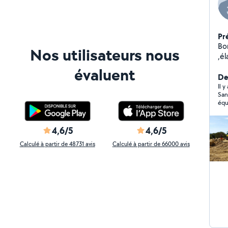
Pr
Bon
Nos utilisateurs nous
,é
mu
évaluent
ma
De
Il 
San
équi
ai 
rec
4,6/5
4,6/5
Calculé à partir de 48731 avis
Calculé à partir de 66000 avis