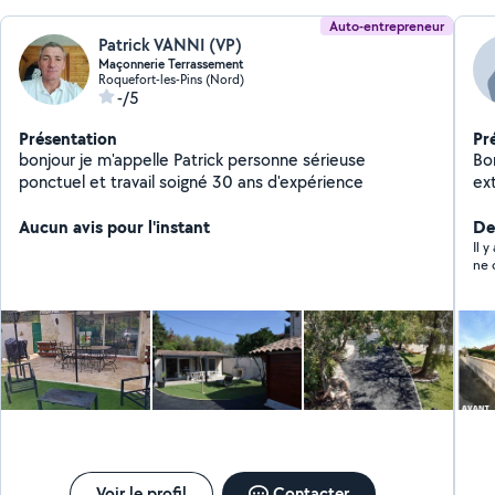
Auto-entrepreneur
Patrick VANNI (VP)
Maçonnerie Terrassement
Roquefort-les-Pins (Nord)
-/5
Présentation
Pr
bonjour je m'appelle Patrick personne sérieuse
Bon
ponctuel et travail soigné 30 ans d'expérience
ext
di
Aucun avis pour l'instant
Der
Il 
ne 
Voir le profil
Contacter