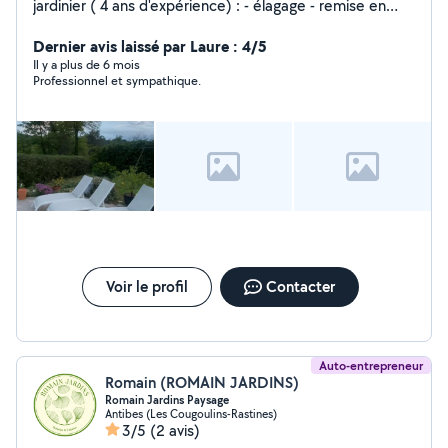
jardinier ( 4 ans d'expérience) : - élagage - remise en
état - création - taille de haies - entretien ainsi que
petits travaux,débarrassage, déménagement et
Dernier avis laissé par Laure : 4/5
nettoyage Karsher de voitures, toitures et terrasses.
Il y a plus de 6 mois
Professionnel et sympathique.
Voir le profil
Contacter
Auto-entrepreneur
Romain (ROMAIN JARDINS)
Romain Jardins Paysage
Antibes (Les Cougoulins-Rastines)
3/5
(2 avis)