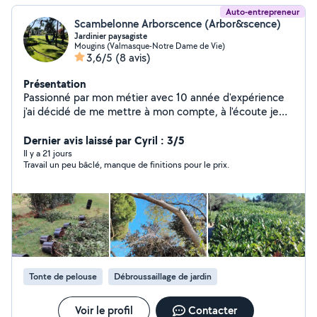
Auto-entrepreneur
Scambelonne Arborscence (Arbor&scence)
Jardinier paysagiste
Mougins (Valmasque-Notre Dame de Vie)
3,6/5
(8 avis)
Présentation
Passionné par mon métier avec 10 année d'expérience
j'ai décidé de me mettre à mon compte, à l'écoute je
serais apporté mon expérience pour répondre à vos
attentes Travaux d'entretien : *Tonte de gazon
Dernier avis laissé par Cyril : 3/5
*Debroussaillage *Taille de haies *Elagage/Abbatage
Il y a 21 jours
Travail un peu bâclé, manque de finitions pour le prix.
*Traitement phytosanitaires *Désherbage / Binage /
Apport en engrais *Entretien karcher /mobilier de jardin
Travaux de création : *Plantation de massifs
*Aménagement de massifs *Gazon en plaque / semi &
gazon synthétique *Motoculture *Pose de clôture
souple ou rigide Possibilité de passer avec le crédit
d'impôt immédiat à 50% POUR UN JARDIN À VOTRE
IMAGE
Tonte de pelouse
Débroussaillage de jardin
Voir le profil
Contacter