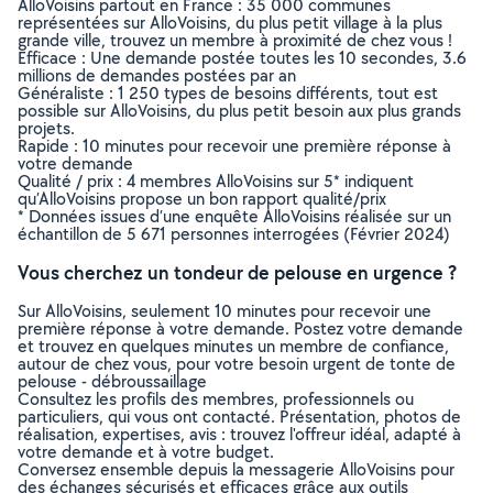
AlloVoisins partout en France : 35 000 communes
représentées sur AlloVoisins, du plus petit village à la plus
grande ville, trouvez un membre à proximité de chez vous !
Efficace : Une demande postée toutes les 10 secondes, 3.6
millions de demandes postées par an
Généraliste : 1 250 types de besoins différents, tout est
possible sur AlloVoisins, du plus petit besoin aux plus grands
projets.
Rapide : 10 minutes pour recevoir une première réponse à
votre demande
Qualité / prix : 4 membres AlloVoisins sur 5* indiquent
qu’AlloVoisins propose un bon rapport qualité/prix
* Données issues d’une enquête AlloVoisins réalisée sur un
échantillon de 5 671 personnes interrogées (Février 2024)
Vous cherchez un tondeur de pelouse en urgence ?
Sur AlloVoisins, seulement 10 minutes pour recevoir une
première réponse à votre demande. Postez votre demande
et trouvez en quelques minutes un membre de confiance,
autour de chez vous, pour votre besoin urgent de tonte de
pelouse - débroussaillage
Consultez les profils des membres, professionnels ou
particuliers, qui vous ont contacté. Présentation, photos de
réalisation, expertises, avis : trouvez l'offreur idéal, adapté à
votre demande et à votre budget.
Conversez ensemble depuis la messagerie AlloVoisins pour
des échanges sécurisés et efficaces grâce aux outils