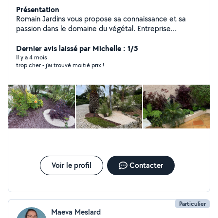
Présentation
Romain Jardins vous propose sa connaissance et sa
passion dans le domaine du végétal. Entreprise
expérimentée de 7 ans Élagage , Création , entretien,
arrosage automatique
Dernier avis laissé par Michelle : 1/5
Il y a 4 mois
trop cher - j'ai trouvé moitié prix !
Voir le profil
Contacter
Particulier
Maeva Meslard