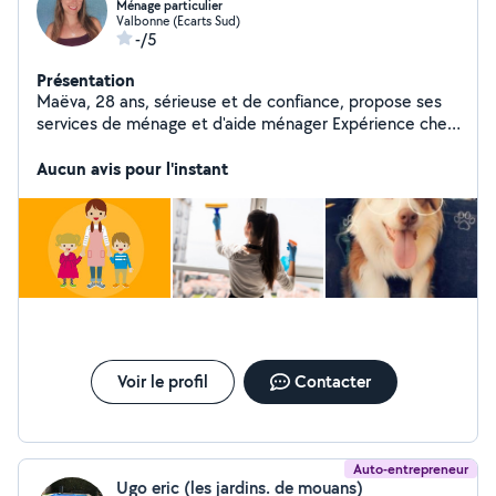
Ménage particulier
Valbonne (Ecarts Sud)
-/5
Présentation
Maëva, 28 ans, sérieuse et de confiance, propose ses
services de ménage et d'aide ménager Expérience chez
particuliers et Airbnb + garde d'enfants. Dynamique,
Aucun avis pour l'instant
motivée et soignée. Déclaration en CESU.
Voir le profil
Contacter
Auto-entrepreneur
Ugo eric (les jardins. de mouans)