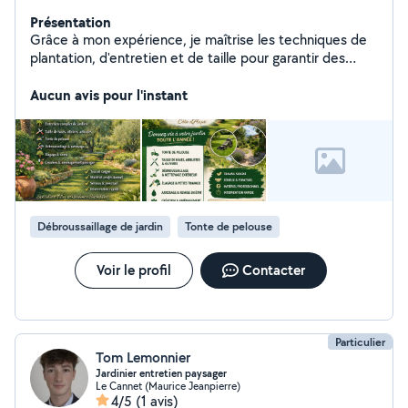
Présentation
Grâce à mon expérience, je maîtrise les techniques de
plantation, d'entretien et de taille pour garantir des
espaces verts en bonne santé. Sérieux et appliqué, je
sais m'adapter aux saisons et aux besoins spécifiques
Aucun avis pour l'instant
de chaque plante.
Débroussaillage de jardin
Tonte de pelouse
Voir le profil
Contacter
Particulier
Tom Lemonnier
Jardinier entretien paysager
Le Cannet (Maurice Jeanpierre)
4/5
(1 avis)