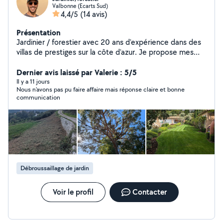
Valbonne (Ecarts Sud)
4,4/5
(14 avis)
Présentation
Jardinier / forestier avec 20 ans d'expérience dans des
villas de prestiges sur la côte d'azur. Je propose mes
services pour l'entretien, la création d'espaces verts .
Débroussaillage, abattage et élagage . N'hésitez pas à
Dernier avis laissé par Valerie : 5/5
me contacter pour un devis gratuit .
Il y a 11 jours
Nous n’avons pas pu faire affaire mais réponse claire et bonne
communication
Débroussaillage de jardin
Voir le profil
Contacter