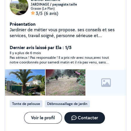
JARDINAGE / paysagiste.taille
Grasse (Le Plan)
3/5
(6 avis)
Présentation
Jardinier de métier vous propose. ses conseils et ses
services, travail soigné, personne sérieuse et
ponctuelle.
Dernier avis laissé par Ela : 1/5
Il y a plus de 6 mois
Pas sérieux ! Pas responsable ! Il a pris rdv avec nous,avec tout
notre coordonnés pour samedi matin et il n'a pas venu, sans
d'explication,sans d'excuse, rien. Peut-être juste pour avoir
notre adresse. RESTEZ VIGILANT !!
Tonte de pelouse
Débroussaillage de jardin
Voir le profil
Contacter