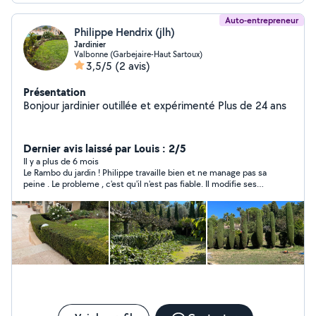
Auto-entrepreneur
Philippe Hendrix (jlh)
Jardinier
Valbonne (Garbejaire-Haut Sartoux)
3,5/5
(2 avis)
Présentation
Bonjour jardinier outillée et expérimenté Plus de 24 ans
Dernier avis laissé par Louis : 2/5
Il y a plus de 6 mois
Le Rambo du jardin ! Philippe travaille bien et ne manage pas sa
peine . Le probleme , c'est qu'il n'est pas fiable. Il modifie ses
jours d'intervention puis après 2 mois de collaboration , m'a
laissé platement tombé sans raison ni préavis