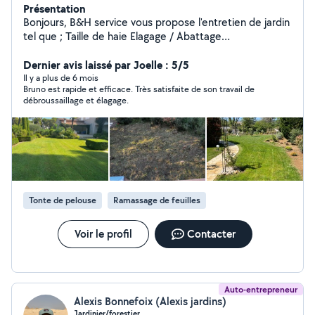
Présentation
Bonjours, B&H service vous propose l'entretien de jardin
tel que ; Taille de haie Elagage / Abattage
Debroussaillage Entretien des massifs Traitement
phytosanitaires Tonte Arrosage auto Créations ;
Dernier avis laissé par Joelle : 5/5
Plantation et aménagement Créations pelouse naturel
Il y a plus de 6 mois
Bruno est rapide et efficace. Très satisfaite de son travail de
Créations terrain synthétique Créations terrain de
débroussaillage et élagage.
pétanque Pose de clôture soupple ou rigide Disponible
et outillé pour un jardin à votre image je suis disponible
Tonte de pelouse
Ramassage de feuilles
Voir le profil
Contacter
Auto-entrepreneur
Alexis Bonnefoix (Alexis jardins)
Jardinier/forestier