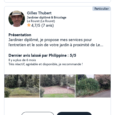
Particulier
Gilles Thubert
Jardinier diplômé & Bricolage
Le Rouret (Le Rouret)
4,7/5
(7 avis)
Présentation
Jardinier diplômé, je propose mes services pour
l'entretien et le soin de votre jardin à proximité de Le
Rouret (06). Taille, tonte, désherbage manuel,
fauchage, débroussaillage, ramassage de feuilles,
Dernier avis laissé par Philippine : 5/5
entretien de massifs, etc... Je n'ai pas de recours abusif
Il y a plus de 6 mois
Très réactif, agréable et disponible, je recommande !
aux outils mécanisés et privilégie des techniques
manuelles, naturelles et durables, dans le respect du
cycle végétal. Propose aussi petits travaux de bricolage
et d'entretien / nettoyage Travail minutieux Règlement
en Chèque Emploi Service Universel (CESU) - Déduction
fiscale 50% Anglais & italien parlés