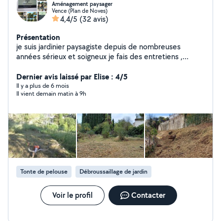
Aménagement paysager
Vence (Plan de Noves)
4,4/5
(32 avis)
Présentation
je suis jardinier paysagiste depuis de nombreuses
années sérieux et soigneux je fais des entretiens ,
créations de massifs , remise en état général de vos
extérieurs ,pose et réparation de l arrosage
Dernier avis laissé par Elise : 4/5
automatique, pose de gazon synthétique ou naturel,
Il y a plus de 6 mois
Il vient demain matin à 9h
pose de clôtures rigides ou souples , débroussaillage
tout type de terrains ,tout types de tailles , petite
maçonnerie , nettoyage haute pression Je possède l
agrément SAP service à la personne.
Tonte de pelouse
Débroussaillage de jardin
Voir le profil
Contacter