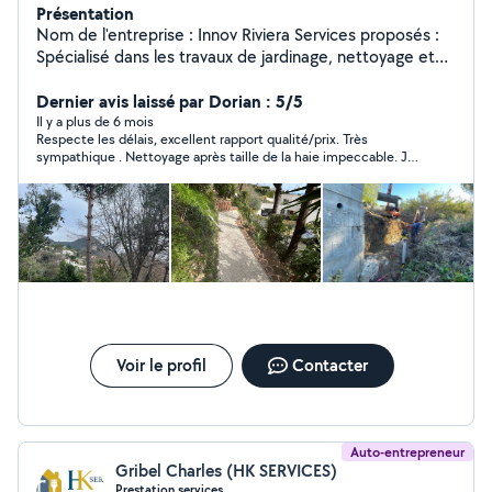
Présentation
Nom de l'entreprise : Innov Riviera Services proposés :
Spécialisé dans les travaux de jardinage, nettoyage et
débarras multi-services, je mets à votre disposition un
savoir-faire professionnel pour répondre à vos besoins.
Dernier avis laissé par Dorian : 5/5
Nos prestations : 1. Jardinage : Entretien de jardins
Il y a plus de 6 mois
Respecte les délais, excellent rapport qualité/prix. Très
(tonte, taille des haies, débroussaillage). Plantation et
sympathique . Nettoyage après taille de la haie impeccable. Je
aménagement paysager. Élagage et abattage d'arbres.
recommande
2. Nettoyage : Nettoyage extérieur (terrasses, allées,
façades). Nettoyage après travaux ou déménagements.
Débarrassage de gravats ou déchets verts. 3. Débarras
multi-services : Vidage de maisons, greniers, garages ou
caves. Évacuation d'encombrants, meubles ou déchets
divers. Recyclage et mise en décharge dans le respect
des normes environnementales.
Voir le profil
Contacter
Auto-entrepreneur
Gribel Charles (HK SERVICES)
Prestation services