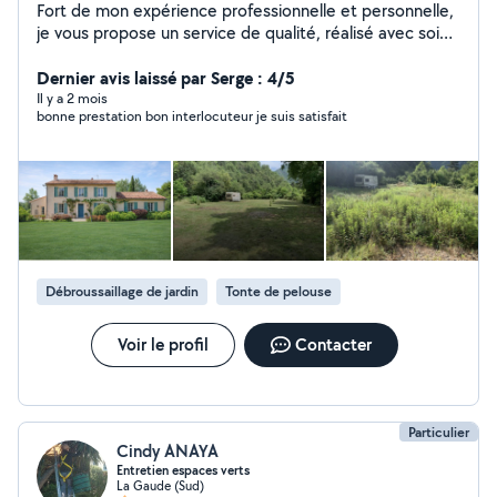
Fort de mon expérience professionnelle et personnelle,
je vous propose un service de qualité, réalisé avec soin
et rigueur. A l'écoute pour comprendre vos besoins, je
prête une attention particulière aux détails pour garantir
Dernier avis laissé par Serge : 4/5
un résultat à la hauteur de vos attentes.
Il y a 2 mois
bonne prestation bon interlocuteur je suis satisfait
Débroussaillage de jardin
Tonte de pelouse
Voir le profil
Contacter
Particulier
Cindy ANAYA
Entretien espaces verts
La Gaude (Sud)