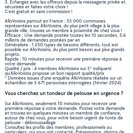
3. Echangez avec les offreurs depuis la messagerie privée et
sécurisée et faites votre choix !
C’est gratuit et sans commission !
AlloVoisins partout en France : 35 000 communes
représentées sur AlloVoisins, du plus petit village à la plus
grande ville, trouvez un membre à proximité de chez vous !
Efficace : Une demande postée toutes les 10 secondes, 3.6
millions de demandes postées par an
Généraliste : 1 250 types de besoins différents, tout est
possible sur AlloVoisins, du plus petit besoin aux plus grands
projets.
Rapide : 10 minutes pour recevoir une première réponse à
votre demande
Qualité / prix : 4 membres AlloVoisins sur 5* indiquent
qu’AlloVoisins propose un bon rapport qualité/prix
* Données issues d’une enquête AlloVoisins réalisée sur un
échantillon de 5 671 personnes interrogées (Février 2024)
Vous cherchez un tondeur de pelouse en urgence ?
Sur AlloVoisins, seulement 10 minutes pour recevoir une
première réponse à votre demande. Postez votre demande
et trouvez en quelques minutes un membre de confiance,
autour de chez vous, pour votre besoin urgent de tonte de
pelouse - débroussaillage
Consultez les profils des membres, professionnels ou
particuliers, qui vous ont contacté. Présentation, photos de