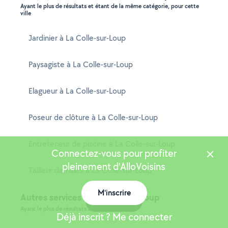
Ayant le plus de résultats et étant de la même catégorie, pour cette
ville
Jardinier à La Colle-sur-Loup
Paysagiste à La Colle-sur-Loup
Elagueur à La Colle-sur-Loup
Poseur de clôture à La Colle-sur-Loup
Entreteneur de piscine à La Colle-sur-Loup
Connectez-vous pour profiter
pleinement d'AlloVoisins
Tailleur de haies à La Colle-sur-Loup
M'inscrire
Autres services à La Colle-sur-Loup
Carte
Ayant le plus de résultats dans cette ville
Déjà inscrit ? Me connecter