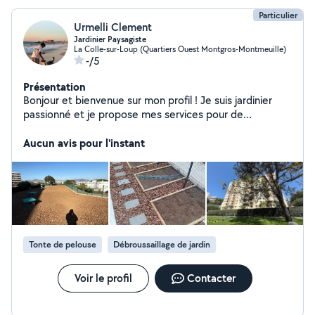
Particulier
Urmelli Clement
Jardinier Paysagiste
La Colle-sur-Loup (Quartiers Ouest Montgros-Montmeuille)
-/5
Présentation
Bonjour et bienvenue sur mon profil ! Je suis jardinier
passionné et je propose mes services pour de
l'entretien : - Taille de haies - Debrouissallage - Toute
taille d'arbre/arbuste Mais aussi l'aménagement
Aucun avis pour l'instant
paysager : - Création de massifs - Plantation - Pots sur
terrasse/balcon - Arrosage automatique - Gazon - Petite
maçonnerie - Clôture Et bien d'autres travaux paysagers
! N'hésitez pas à me contacter.
Tonte de pelouse
Débroussaillage de jardin
Voir le profil
Contacter