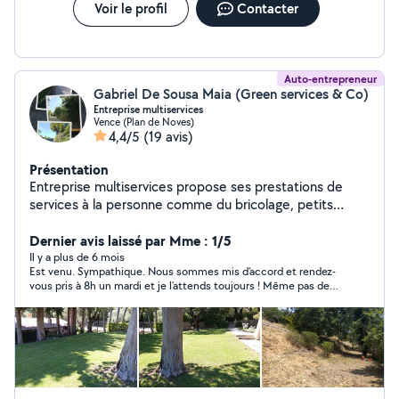
Voir le profil
Contacter
Auto-entrepreneur
Gabriel De Sousa Maia (Green services & Co)
Entreprise multiservices
Vence (Plan de Noves)
4,4/5
(19 avis)
Présentation
Entreprise multiservices propose ses prestations de
services à la personne comme du bricolage, petits
travaux de maçonnerie, petits travaux de jardin et un
service de ménage particuliers et locations saisonnières.
Dernier avis laissé par Mme : 1/5
Il y a plus de 6 mois
Est venu. Sympathique. Nous sommes mis d'accord et rendez-
vous pris à 8h un mardi et je l'attends toujours ! Même pas de
message en réponse à mon sms et sur messagerie tél
m'étonnant de ne pas le voir venir !!! Pas sérieux donc