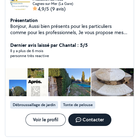
Cagnes-sur-Mer (La Gare)
4,9/5
(9 avis)
Présentation
Bonjour, Aussi bien présents pour les particuliers
comme pour les professionnels, Je vous propose mes
services pour: Les travaux de jardinage. Le nettoyage
extérieur, terrasses, façades... Nettoyage de fin de
Dernier avis laissé par Chantal : 5/5
chantier, Enlèvement de tout vos déchets: bois
Il y a plus de 6 mois
personne très reactive
,végétaux, plastique carton gravats en tout genre. Et
bien plus encore. Je reste à votre disposition pour vos
différent projet.
Débroussaillage de jardin
Tonte de pelouse
Voir le profil
Contacter