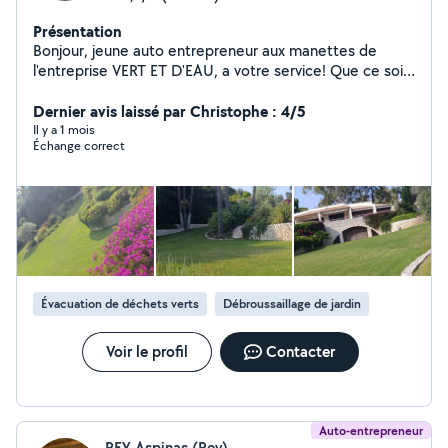
Présentation
Bonjour, jeune auto entrepreneur aux manettes de
l'entreprise VERT ET D'EAU, a votre service! Que ce soit
de l'entretien de parcs et jardins, de la plantation, une
remise en etat générale, tailles de haies, arrosage
Dernier avis laissé par Christophe : 4/5
automatique, en passant par du gros débroussaillage au
Il y a 1 mois
Échange correct
simple nettoyage, je sais tout faire! Je suis la pour
répondre a tout vos désirs ! Un travail de qualité fait en
temps et en heure avec du matériel professionnel, alors
n'hésitez pas ! adoptez moi !
Évacuation de déchets verts
Débroussaillage de jardin
Voir le profil
Contacter
Auto-entrepreneur
REY Aspinas (Rey)