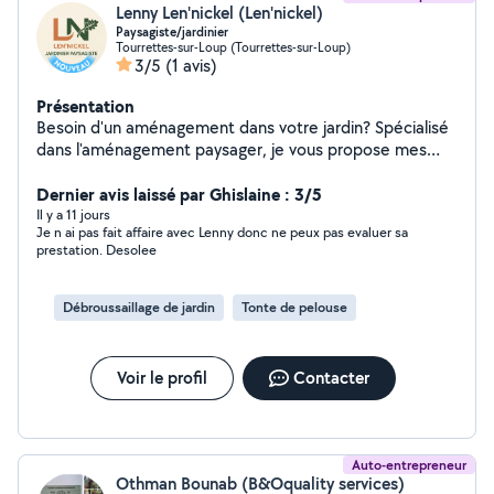
Lenny Len'nickel (Len'nickel)
Paysagiste/jardinier
Tourrettes-sur-Loup (Tourrettes-sur-Loup)
3/5
(1 avis)
Présentation
Besoin d'un aménagement dans votre jardin? Spécialisé
dans l'aménagement paysager, je vous propose mes
services, que ce soit pour: - installer un arrosage
automatique - créer des massifs - planter des haies -
Dernier avis laissé par Ghislaine : 3/5
créer des allées en pierres ou en dalles - faire un
Il y a 11 jours
Je n ai pas fait affaire avec Lenny donc ne peux pas evaluer sa
potager De l'aménagement de jardin au simple
prestation. Desolee
entretien, la satisfaction de mes clients est ma priorité.
N'hésitez pas à me contacter.
Débroussaillage de jardin
Tonte de pelouse
Voir le profil
Contacter
Auto-entrepreneur
Othman Bounab (B&Oquality services)