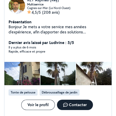
Multiservice
Cagnes-sur-Mer (Le Nord-Ouest)
4,5/5
(208 avis)
Présentation
Bonjour Je mets a votre service mes années
d'expérience, afin d'apporter des solutions
professionnelles, dans le respect de votre budget.
Déplacement et devis gratuit Pour plus de
Dernier avis laissé par Ludivine : 5/5
renseignement nous contacter
Il y a plus de 6 mois
Rapide, efficace et propre
Tonte de pelouse
Débroussaillage de jardin
Voir le profil
Contacter