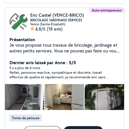
Auto-entrepreneur
Eric Castel (VENCE-BRICO)
BRICOLAGE JARDINAGE SERVICES
Vence (Sainte-Elisabeth)
4,8/5
(18 avis)
Présentation
Je vous propose tous travaux de bricolage, jardinage et
autres petits services. Vous ne pouvez pas faire ou vous
n'aimez pas faire ? contactez-moi VENCE-BRICO
Dernier avis laissé par Anne : 5/5
Il y a plus de 6 mois
Parfait, personne reactive, sympathique et discrete, travail
effectue de qualite et rapidement, je recommande eric sans
hesiter et je referai probablement de nouveau appel a lui
Tonte de pelouse