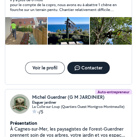
pour le compte de la copro, nous avons eu à abattre 1 chêne en
fourche sur un terrain pentu. Chantier relativement difficile.
Bon rapport qualité prix
Voir le profil
Contacter
Auto-entrepreneur
Michel Guerdner (G M JARDINIER)
Élaguer jardiner
La Colle-sur-Loup (Quartiers Ouest Montgros-Montmeuille)
-/5
Présentation
À Cagnes-sur-Mer, les paysagistes de Forest-Guerdner
prennent soin de vos arbres, votre jardin et vos espaces