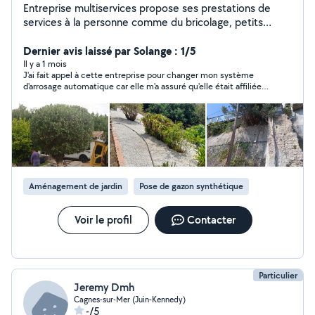
Entreprise multiservices propose ses prestations de
services à la personne comme du bricolage, petits
travaux de maçonnerie, petits travaux de jardin et un
service de ménage particuliers et locations saisonnières.
Dernier avis laissé par Solange : 1/5
Il y a 1 mois
J'ai fait appel à cette entreprise pour changer mon système
d'arrosage automatique car elle m'a assuré qu'elle était affiliée
au CESU, ce qui s'est avéré être un énorme mensonge. J'ai
payé un prix astronomique qui sera donc totalement à ma
charge. J'ai rappelé l'entreprise 5 fois, demandant qu'elle me
rappelle, elle ne m'a jamais rappelée. Quant au travail effectué,
le résultat est lamentable car la moitié de mon jardin est
désormais un véritable cloaque et l'autre moitié n'est pas arrosé
! Entreprise à éviter absolument !
Aménagement de jardin
Pose de gazon synthétique
Voir le profil
Contacter
Particulier
Jeremy Dmh
Cagnes-sur-Mer (Juin-Kennedy)
-/5