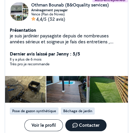
Othman Bounab (B&Oquality services)
Aménagement paysager
Vence (Plan de Noves)
4,4/5
(32 avis)
Présentation
je suis jardinier paysagiste depuis de nombreuses
années sérieux et soigneux je fais des entretiens ,
créations de massifs , remise en état général de vos
extérieurs ,pose et réparation de l arrosage
Dernier avis laissé par Jenny : 5/5
automatique, pose de gazon synthétique ou naturel,
Il y a plus de 6 mois
Très pro je recommande
pose de clôtures rigides ou souples , débroussaillage
tout type de terrains ,tout types de tailles , petite
maçonnerie , nettoyage haute pression Je possède l
agrément SAP service à la personne.
Pose de gazon synthétique
Bêchage de jardin
Voir le profil
Contacter