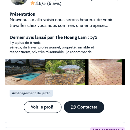
4,8/5
(6 avis)
Présentation
Nouveau sur allo voisin nous serons heureux de venir
travailler chez vous nous sommes une entreprise
familiale avec 15 ans d'expérience dans le paysagiste la
pose de dallage , mur en pierre , terrasse en bois ou
Dernier avis laissé par The Hoang Lam : 5/5
composite .
Il y a plus de 6 mois
sérieux, du travail professionnel, propreté, aimable et
respectueux, prix très raisonnable . je recommande
Aménagement de jardin
Voir le profil
Contacter
Auto-entrepreneur