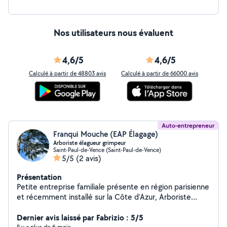
Nos utilisateurs nous évaluent
4,6/5
4,6/5
Calculé à partir de 48803 avis
Calculé à partir de 66000 avis
Auto-entrepreneur
Franqui Mouche (EAP Élagage)
Arboriste élagueur grimpeur
Saint-Paul-de-Vence (Saint-Paul-de-Vence)
5/5
(2 avis)
Présentation
Petite entreprise familiale présente en région parisienne
et récemment installé sur la Côte d'Azur, Arboriste
Elagueur grimpeur qualifiés nous vous suivons dans tout
vos projets d'espaces verts
Dernier avis laissé par Fabrizio : 5/5
Il y a plus de 6 mois