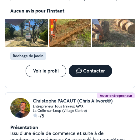
verts. Forest-Guerdner intervient dans toute la région
PACA, notamment à Saint-Paul-de-Vence, Mougins,
Aucun avis pour l'instant
Valbonne ou encore Fréjus. Disponibles 24h/24 et 7j/7,
nous répondons aux situations d'urgence: branche
menaçante, arbre tombé ou végétation gênant un
accès.
Bêchage de jardin
Voir le profil
Contacter
Auto-entrepreneur
Christophe PACAUT (Chris Allworx®)
Entrepreneur Tous travaux AWX
La Colle-sur-Loup (Village Centre)
-/5
Présentation
Issu d'une école de commerce et suite à de
nombreuses expériences j'ai accumulé les compétences