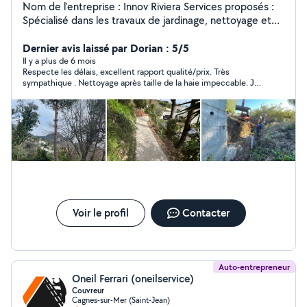
Nom de l'entreprise : Innov Riviera Services proposés :
Spécialisé dans les travaux de jardinage, nettoyage et
débarras multi-services, je mets à votre disposition un
savoir-faire professionnel pour répondre à vos besoins.
Dernier avis laissé par Dorian : 5/5
Nos prestations : 1. Jardinage : Entretien de jardins
Il y a plus de 6 mois
Respecte les délais, excellent rapport qualité/prix. Très
(tonte, taille des haies, débroussaillage). Plantation et
sympathique . Nettoyage après taille de la haie impeccable. Je
aménagement paysager. Élagage et abattage d'arbres.
recommande
2. Nettoyage : Nettoyage extérieur (terrasses, allées,
façades). Nettoyage après travaux ou déménagements.
Débarrassage de gravats ou déchets verts. 3. Débarras
multi-services : Vidage de maisons, greniers, garages ou
caves. Évacuation d'encombrants, meubles ou déchets
divers. Recyclage et mise en décharge dans le respect
des normes environnementales.
Voir le profil
Contacter
Auto-entrepreneur
Oneil Ferrari (oneilservice)
Couvreur
Cagnes-sur-Mer (Saint-Jean)