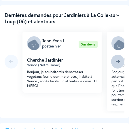
Dernières demandes pour Jardiniers à La Colle-sur-
Loup (06) et alentours
Jean-Yves L.
G
Sur devis
postée hier
p
Cherche Jardinier
Cherche 
Vence (Notre Dame)
Vence (No
Bonjour, je souhaiterais débarrasser
Bonjour, Un
végétaux feuillu comme photo. j habite à
automatique
Vence , accès facile. En attente de devis HT
partout. et 
MERCI
que l'instal
fonctionne
pourrait de
service de
regulier du