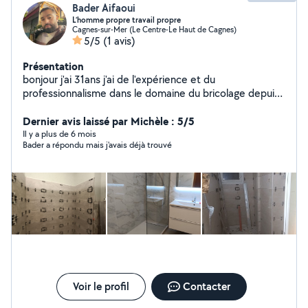
Bader Aifaoui
L’homme propre travail propre
Cagnes-sur-Mer (Le Centre-Le Haut de Cagnes)
5/5
(1 avis)
Présentation
bonjour j'ai 31ans j'ai de l'expérience et du
professionnalisme dans le domaine du bricolage depuis
plus de 8ans dans l'électricité/peinture/ papiers
Peint/maçonnerie petite œuvres /montage de
Dernier avis laissé par Michèle : 5/5
meubles/pose parquet tringles/plomberie /jardinages/
Il y a plus de 6 mois
Bader a répondu mais j'avais déjà trouvé
Demenagement ..ect très sérieux et ponctuel à des prix
raisonnables. je vous propose mes services pour tout
vos travaux d'intérieur n'hésitez pas de me contacter
DEVIS GRATUITS
Voir le profil
Contacter