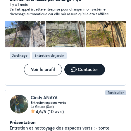
Il y a 1 mois
J'ai fait appel à cette entreprise pour changer mon système
d'arrosage automatique car elle m'a assuré qu'elle était affiliée
au CESU, ce qui s'est avéré être un énorme mensonge. J'ai
payé un prix astronomique qui sera donc totalement à ma
charge. J'ai rappelé l'entreprise 5 fois, demandant qu'elle me
rappelle, elle ne m'a jamais rappelée. Quant au travail effectué,
le résultat est lamentable car la moitié de mon jardin est
désormais un véritable cloaque et l'autre moitié n'est pas arrosé
! Entreprise à éviter absolument !
Jardinage
Entretien de jardin
Voir le profil
Contacter
Particulier
Cindy ANAYA
Entretien espaces verts
La Gaude (Sud)
4,6/5
(10 avis)
Présentation
Entretien et nettoyage des espaces verts : - tonte