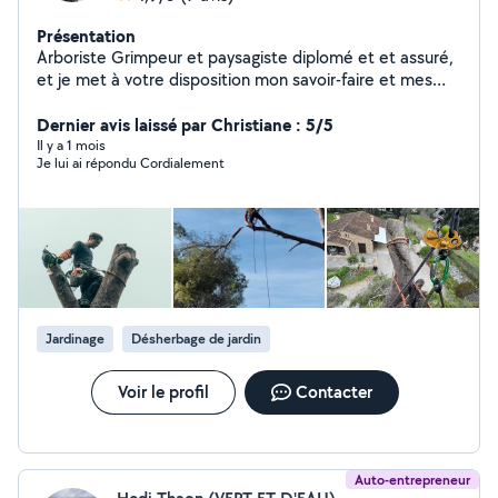
Présentation
Arboriste Grimpeur et paysagiste diplomé et et assuré,
et je met à votre disposition mon savoir-faire et mes
compétences pour sublimer vos espaces et vos arbres
dans le respect de leur équilibre. Prestation rapides et
Dernier avis laissé par Christiane : 5/5
soignées, devis et déplacements gratuits ! Je fais
Il y a 1 mois
Je lui ai répondu Cordialement
également bénéficier du crédit d'impôt à mes clients,
donc à hauteur de -50% sur toutes les prestations de
jardins. Les devis sont gratuits, les prestations rapides
et soignées. Bien à vous !
Jardinage
Désherbage de jardin
Voir le profil
Contacter
Auto-entrepreneur