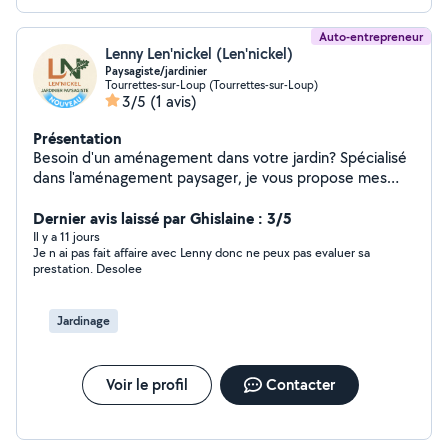
Auto-entrepreneur
Lenny Len'nickel (Len'nickel)
Paysagiste/jardinier
Tourrettes-sur-Loup (Tourrettes-sur-Loup)
3/5
(1 avis)
Présentation
Besoin d'un aménagement dans votre jardin? Spécialisé
dans l'aménagement paysager, je vous propose mes
services, que ce soit pour: - installer un arrosage
automatique - créer des massifs - planter des haies -
Dernier avis laissé par Ghislaine : 3/5
créer des allées en pierres ou en dalles - faire un
Il y a 11 jours
Je n ai pas fait affaire avec Lenny donc ne peux pas evaluer sa
potager De l'aménagement de jardin au simple
prestation. Desolee
entretien, la satisfaction de mes clients est ma priorité.
N'hésitez pas à me contacter.
Jardinage
Voir le profil
Contacter