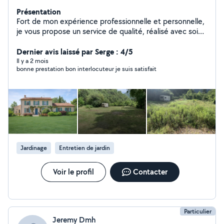
Présentation
Fort de mon expérience professionnelle et personnelle,
je vous propose un service de qualité, réalisé avec soin
et rigueur. A l'écoute pour comprendre vos besoins, je
prête une attention particulière aux détails pour garantir
Dernier avis laissé par Serge : 4/5
un résultat à la hauteur de vos attentes.
Il y a 2 mois
bonne prestation bon interlocuteur je suis satisfait
Jardinage
Entretien de jardin
Voir le profil
Contacter
Particulier
Jeremy Dmh