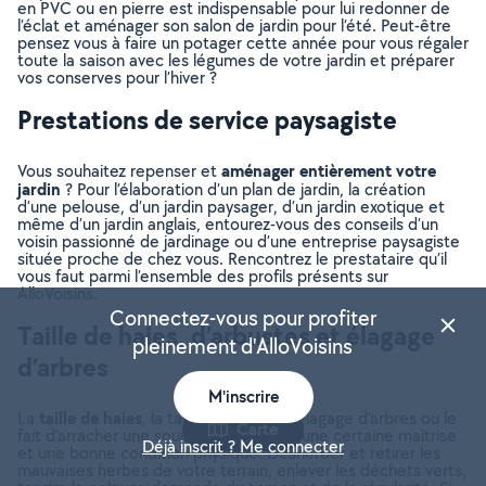
en PVC ou en pierre est indispensable pour lui redonner de
l’éclat et aménager son salon de jardin pour l’été. Peut-être
pensez vous à faire un potager cette année pour vous régaler
toute la saison avec les légumes de votre jardin et préparer
vos conserves pour l’hiver ?
Prestations de service paysagiste
aménager entièrement votre
Vous souhaitez repenser et
jardin
? Pour l’élaboration d’un plan de jardin, la création
d’une pelouse, d’un jardin paysager, d’un jardin exotique et
même d’un jardin anglais, entourez-vous des conseils d’un
voisin passionné de jardinage ou d’une entreprise paysagiste
située proche de chez vous. Rencontrez le prestataire qu’il
vous faut parmi l’ensemble des profils présents sur
AlloVoisins.
Connectez-vous pour profiter
Taille de haies, d’arbustes et élagage
pleinement d'AlloVoisins
d’arbres
M'inscrire
taille de haies
La
, la taille d’arbustes, l’élagage d’arbres ou le
Carte
fait d’arracher une souche demandent une certaine maîtrise
Déjà inscrit ? Me connecter
et une bonne condition physique. Désherber et retirer les
mauvaises herbes de votre terrain, enlever les déchets verts,