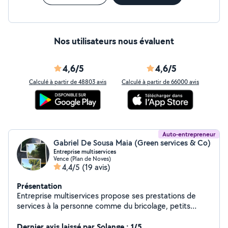
Nos utilisateurs nous évaluent
4,6/5
4,6/5
Calculé à partir de 48803 avis
Calculé à partir de 66000 avis
Auto-entrepreneur
Gabriel De Sousa Maia (Green services & Co)
Entreprise multiservices
Vence (Plan de Noves)
4,4/5
(19 avis)
Présentation
Entreprise multiservices propose ses prestations de
services à la personne comme du bricolage, petits
travaux de maçonnerie, petits travaux de jardin et un
service de ménage particuliers et locations saisonnières.
Dernier avis laissé par Solange : 1/5