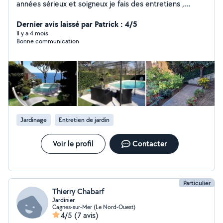
années sérieux et soigneux je fais des entretiens ,
créations de massifs , remise en état général de vos
extérieurs ,pose et réparation de l arrosage
Dernier avis laissé par Patrick : 4/5
automatique, pose de gazon synthétique ou naturel,
Il y a 4 mois
Bonne communication
pose de clôtures rigides ou souples , débroussaillage
tout type de terrains ,tout types de tailles , petite
maçonnerie , nettoyage haute pression Je possède l
agrément SAP service à la personne.
Jardinage
Entretien de jardin
Voir le profil
Contacter
Particulier
Thierry Chabarf
Jardinier
Cagnes-sur-Mer (Le Nord-Ouest)
4/5
(7 avis)