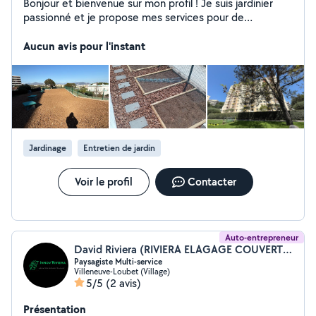
Bonjour et bienvenue sur mon profil ! Je suis jardinier
passionné et je propose mes services pour de
l'entretien : - Taille de haies - Debrouissallage - Toute
taille d'arbre/arbuste Mais aussi l'aménagement
Aucun avis pour l'instant
paysager : - Création de massifs - Plantation - Pots sur
terrasse/balcon - Arrosage automatique - Gazon - Petite
maçonnerie - Clôture Et bien d'autres travaux paysagers
! N'hésitez pas à me contacter.
Jardinage
Entretien de jardin
Voir le profil
Contacter
Auto-entrepreneur
David Riviera (RIVIERA ELAGAGE COUVERTURE)
Paysagiste Multi-service
Villeneuve-Loubet (Village)
5/5
(2 avis)
Présentation