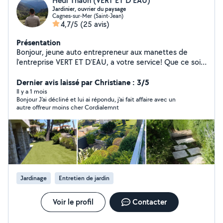
Hedi Thaon (VERT ET D'EAU)
Jardinier, ouvrier du paysage
Cagnes-sur-Mer (Saint-Jean)
4,7/5
(25 avis)
Présentation
Bonjour, jeune auto entrepreneur aux manettes de
l'entreprise VERT ET D'EAU, a votre service! Que ce soit
de l'entretien de parcs et jardins, de la plantation, une
remise en etat générale, tailles de haies, arrosage
Dernier avis laissé par Christiane : 3/5
automatique, en passant par du gros débroussaillage au
Il y a 1 mois
Bonjour J'ai décliné et lui ai répondu, j'ai fait affaire avec un
simple nettoyage, je sais tout faire! Je suis la pour
autre offreur moins cher Cordialemnt
répondre a tout vos désirs ! Un travail de qualité fait en
temps et en heure avec du matériel professionnel, alors
n'hésitez pas ! adoptez moi !
Jardinage
Entretien de jardin
Voir le profil
Contacter