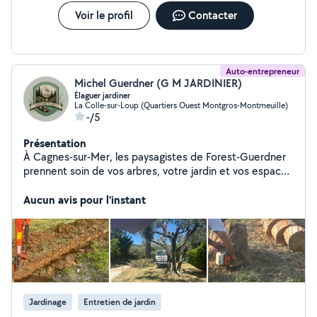
Voir le profil
Contacter
Auto-entrepreneur
Michel Guerdner (G M JARDINIER)
Élaguer jardiner
La Colle-sur-Loup (Quartiers Ouest Montgros-Montmeuille)
-/5
Présentation
À Cagnes-sur-Mer, les paysagistes de Forest-Guerdner
prennent soin de vos arbres, votre jardin et vos espaces
verts. Forest-Guerdner intervient dans toute la région
PACA, notamment à Saint-Paul-de-Vence, Mougins,
Aucun avis pour l'instant
Valbonne ou encore Fréjus. Disponibles 24h/24 et 7j/7,
nous répondons aux situations d'urgence: branche
menaçante, arbre tombé ou végétation gênant un
accès.
Jardinage
Entretien de jardin