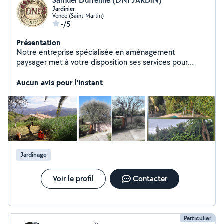
Samuel Dufrenne (DNI JARDIN)
Jardinier
Vence (Saint-Martin)
-/5
Présentation
Notre entreprise spécialisée en aménagement
paysager met à votre disposition ses services pour
l'entretien et la conception de votre jardin. Nous
réalisons des prestations de remise en état, de taille,
Aucun avis pour l'instant
de débroussaillage et d'évacuation de déchets verts.
De plus, nous proposons des services de nettoyage des
sols intérieurs et extérieurs.
Jardinage
Voir le profil
Contacter
Particulier