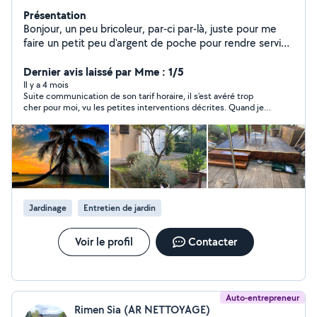
Présentation
Bonjour, un peu bricoleur, par-ci par-là, juste pour me
faire un petit peu d'argent de poche pour rendre service
et m'aider à boucler les fins de mois alors si vous avez
besoin d'un bricoleur d'un jardinier parce que c'était mon
Dernier avis laissé par Mme : 1/5
métier, vous aider pour quelques travaux que ce soit
Il y a 4 mois
Suite communication de son tarif horaire, il s’est avéré trop
nettoyé les terrasses, des planter et replanter quelques
cher pour moi, vu les petites interventions décrites. Quand je
plantes, tailler des arbustes, refaire une pelouse
le lui ai dit, il s’est autorisé à être discourtois ce que je lui ai
naturelle ou en synthétique etc. n'hésitez pas à me
juste fait remarquer car étonnée. Il m’a alors bloquée après
contacter pour de plus en plus informations
avoir remis un message ´donneur de leçon ´ ce qui prouve un
comportement inapproprié.
Jardinage
Entretien de jardin
Voir le profil
Contacter
Auto-entrepreneur
Rimen Sia (AR NETTOYAGE)