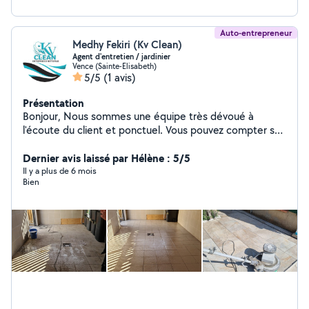
Auto-entrepreneur
Medhy Fekiri (Kv Clean)
Agent d'entretien / jardinier
Vence (Sainte-Elisabeth)
5/5
(1 avis)
Présentation
Bonjour, Nous sommes une équipe très dévoué à
l'écoute du client et ponctuel. Vous pouvez compter sur
nous pour avoir un travail irréprochable avec respect
des lieux. On a plusieurs années d'expérience et on
Dernier avis laissé par Hélène : 5/5
connais bien notre travail. N'hésitez pas à nous
Il y a plus de 6 mois
Bien
contactez.