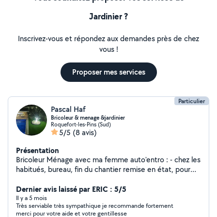
Jardinier ?
Inscrivez-vous et répondez aux demandes près de chez
vous !
Proposer mes services
Particulier
Pascal Haf
Bricoleur & menage &jardinier
Roquefort-les-Pins (Sud)
5/5
(8 avis)
Présentation
Bricoleur Ménage avec ma femme auto'entro : - chez les
habitués, bureau, fin du chantier remise en état, pour
les location saisonnière ( ménage, entretien du linge ,
accueil des clients, ect ..) Aide Déménageurs Montage
Dernier avis laissé par ERIC : 5/5
Meuble Entretien jardin Entretien, Piscine Peinture,
Il y a 5 mois
Très serviable très sympathique je recommande fortement
petite maçonnerie
merci pour votre aide et votre gentillesse