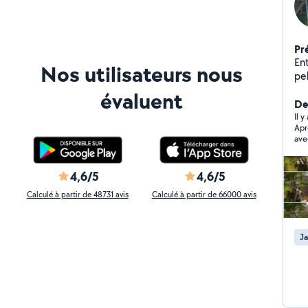
Pr
En
Nos utilisateurs nous
pelouses - taille
évaluent
Der
Il y
Apr
ave
ent
ne 
pro
4,6/5
4,6/5
TVA
dan
Calculé à partir de 48731 avis
Calculé à partir de 66000 avis
att
3em
ent
Ja
com
ava
avons
abs
7h/
sans 
don