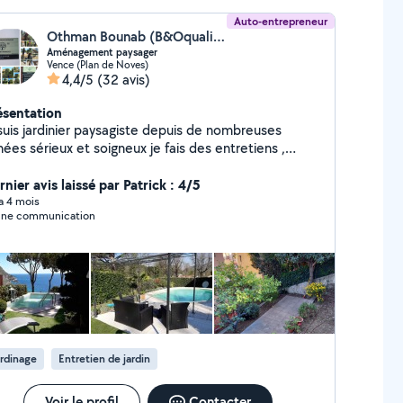
Auto-entrepreneur
Othman Bounab (B&Oquality services)
Aménagement paysager
Vence (Plan de Noves)
4,4/5
(32 avis)
ésentation
is jardinier paysagiste depuis de nombreuses
rieux et soigneux je fais des entretiens ,
ons de massifs , remise en état général de vos
érieurs ,pose et réparation de l arrosage
nier avis laissé par Patrick : 4/5
tomatique, pose de gazon synthétique ou naturel,
 a 4 mois
ne communication
se de clôtures rigides ou souples , débroussaillage
e terrains ,tout types de tailles , petite
onnerie , nettoyage haute pression Je possède l
agrément SAP service à la personne.
rdinage
Entretien de jardin
Voir le profil
Contacter