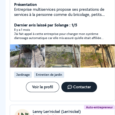
Présentation
Entreprise multiservices propose ses prestations de
services à la personne comme du bricolage, petits
travaux de maçonnerie, petits travaux de jardin et un
service de ménage particuliers et locations
Dernier avis laissé par Solange : 1/5
saisonnières.
Il y a 1 mois
J'ai fait appel à cette entreprise pour changer mon système
d'arrosage automatique car elle m'a assuré qu'elle était affiliée
au CESU, ce qui s'est avéré être un énorme mensonge. J'ai
payé un prix astronomique qui sera donc totalement à ma
charge. J'ai rappelé l'entreprise 5 fois, demandant qu'elle me
rappelle, elle ne m'a jamais rappelée. Quant au travail effectué,
le résultat est lamentable car la moitié de mon jardin est
désormais un véritable cloaque et l'autre moitié n'est pas arrosé
! Entreprise à éviter absolument !
Jardinage
Entretien de jardin
Voir le profil
Contacter
Auto-entrepreneur
Lenny Len'nickel (Len'nickel)