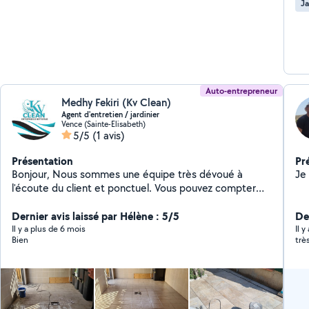
Ja
Auto-entrepreneur
Medhy Fekiri (Kv Clean)
Agent d'entretien / jardinier
Vence (Sainte-Elisabeth)
5/5
(1 avis)
Présentation
Pr
Bonjour, Nous sommes une équipe très dévoué à
l'écoute du client et ponctuel. Vous pouvez compter
sur nous pour avoir un travail irréprochable avec
respect des lieux. On a plusieurs années d'expérience
Dernier avis laissé par Hélène : 5/5
Der
et on connais bien notre travail. N'hésitez pas à nous
Il y a plus de 6 mois
Il 
Bien
trè
contactez.