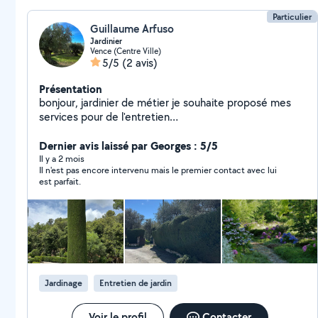
Particulier
Guillaume Arfuso
Jardinier
Vence (Centre Ville)
5/5
(2 avis)
Présentation
bonjour, jardinier de métier je souhaite proposé mes
services pour de l'entretien
(tailles/désherbage/débrousaillage ...).
Dernier avis laissé par Georges : 5/5
Il y a 2 mois
Il n'est pas encore intervenu mais le premier contact avec lui
est parfait.
Jardinage
Entretien de jardin
Voir le profil
Contacter