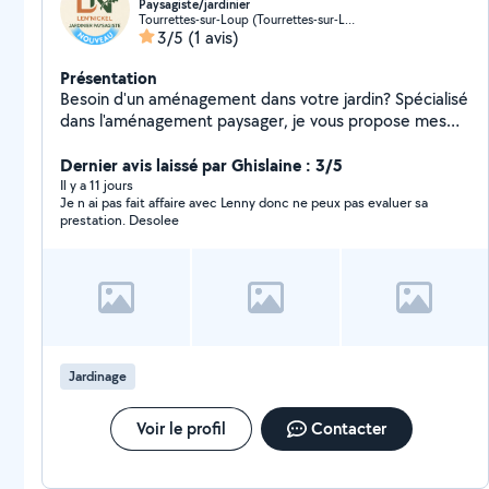
Paysagiste/jardinier
Tourrettes-sur-Loup (Tourrettes-sur-Loup)
3/5
(1 avis)
Présentation
Besoin d'un aménagement dans votre jardin? Spécialisé
dans l'aménagement paysager, je vous propose mes
services, que ce soit pour: - installer un arrosage
automatique - créer des massifs - planter des haies -
Dernier avis laissé par Ghislaine : 3/5
créer des allées en pierres ou en dalles - faire un
Il y a 11 jours
Je n ai pas fait affaire avec Lenny donc ne peux pas evaluer sa
potager De l'aménagement de jardin au simple
prestation. Desolee
entretien, la satisfaction de mes clients est ma priorité.
N'hésitez pas à me contacter.
Jardinage
Voir le profil
Contacter