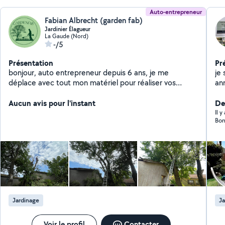
Auto-entrepreneur
Fabian Albrecht (garden fab)
Jardinier Élagueur
La Gaude (Nord)
-/5
Présentation
Pr
bonjour, auto entrepreneur depuis 6 ans, je me
je su
déplace avec tout mon matériel pour réaliser vos
années sé
travaux : -Débrouissaillage -OLD -Remise en état -Taille
créati
arbres et de haies
Aucun avis pour l'instant
ext
Der
au
Il y
Bon
po
tout type d
maç
Jardinage
Ja
Voir le profil
Contacter