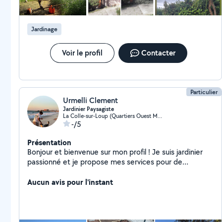
Jardinage
Voir le profil
Contacter
Particulier
Urmelli Clement
Jardinier Paysagiste
La Colle-sur-Loup (Quartiers Ouest Montgros-Montmeuille)
-/5
Présentation
Bonjour et bienvenue sur mon profil ! Je suis jardinier
passionné et je propose mes services pour de
l'entretien : - Taille de haies - Debrouissallage - Toute
taille d'arbre/arbuste Mais aussi l'aménagement
Aucun avis pour l'instant
paysager : - Création de massifs - Plantation - Pots sur
terrasse/balcon - Arrosage automatique - Gazon -
Petite maçonnerie - Clôture Et bien d'autres travaux
paysagers ! N'hésitez pas à me contacter.