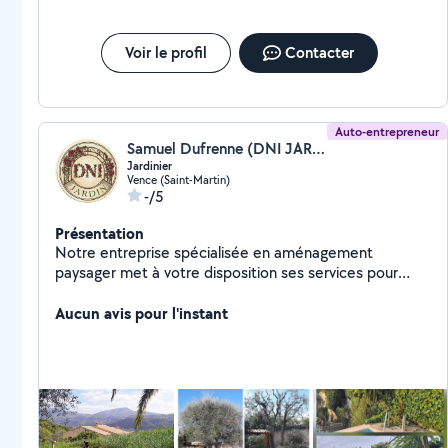
Voir le profil
Contacter
Auto-entrepreneur
Samuel Dufrenne (DNI JARDIN)
Jardinier
Vence (Saint-Martin)
-/5
Présentation
Notre entreprise spécialisée en aménagement
paysager met à votre disposition ses services pour
l'entretien et la conception de votre jardin. Nous
réalisons des prestations de remise en état, de taille,
Aucun avis pour l'instant
de débroussaillage et d'évacuation de déchets verts.
De plus, nous proposons des services de nettoyage
des sols intérieurs et extérieurs.