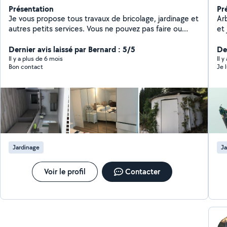
Présentation
Pr
Je vous propose tous travaux de bricolage, jardinage et
Ar
autres petits services. Vous ne pouvez pas faire ou
et
vous n'aimez pas faire ? contactez-moi VENCE-BRICO
co
Dernier avis laissé par Bernard : 5/5
dans
Der
soi
Il y a plus de 6 mois
Il y
Bon contact
Je 
ég
do
jardins. Les devis son
et 
Jardinage
Ja
Voir le profil
Contacter