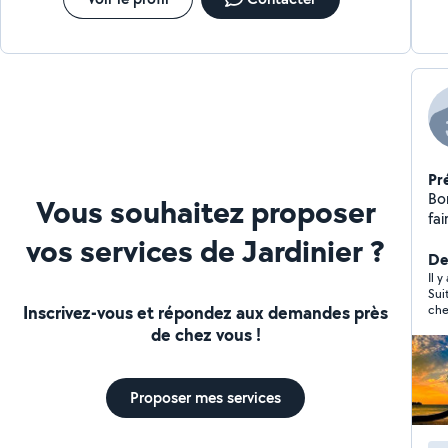
Pr
Bon
Vous souhaitez proposer
fa
ser
vos services de Jardinier ?
vou
De
c'
Il y
Sui
que
Inscrivez-vous et répondez aux demandes près
che
rep
le l
de chez vous !
un
jus
pa
avo
com
Proposer mes services