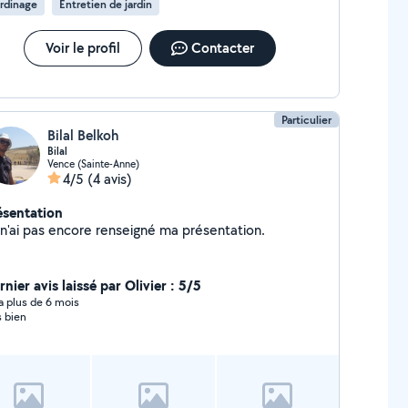
rdinage
Entretien de jardin
Voir le profil
Contacter
Particulier
Bilal Belkoh
Bilal
Vence (Sainte-Anne)
4/5
(4 avis)
ésentation
Je n'ai pas encore renseigné ma présentation.
nier avis laissé par Olivier : 5/5
y a plus de 6 mois
s bien