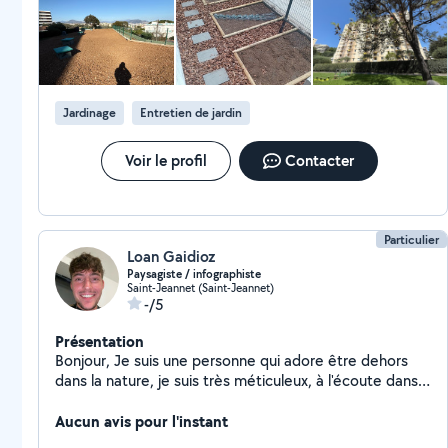
Jardinage
Entretien de jardin
Voir le profil
Contacter
Particulier
Loan Gaidioz
Paysagiste / infographiste
Saint-Jeannet (Saint-Jeannet)
-/5
Présentation
Bonjour, Je suis une personne qui adore être dehors
dans la nature, je suis très méticuleux, à l'écoute dans
mon travail, en plus de ça là motivation est primordial
pour moi. Je privatise la qualité plutôt que la rapidité,
Aucun avis pour l'instant
n'hésiter pas à me demander si vous avez des