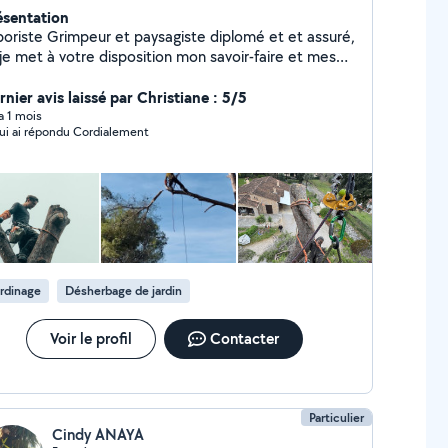
ésentation
boriste Grimpeur et paysagiste diplomé et et assuré,
 je met à votre disposition mon savoir-faire et mes
mpétences pour sublimer vos espaces et vos arbres
 le respect de leur équilibre. Prestation rapides et
nier avis laissé par Christiane : 5/5
gnées, devis et déplacements gratuits ! Je fais
 a 1 mois
lui ai répondu Cordialement
alement bénéficier du crédit d'impôt à mes clients,
nc à hauteur de -50% sur toutes les prestations de
t gratuits, les prestations rapides
soignées. Bien à vous !
rdinage
Désherbage de jardin
Voir le profil
Contacter
Particulier
Cindy ANAYA