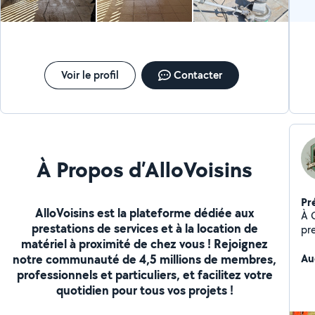
Voir le profil
Contacter
À Propos d’AlloVoisins
Pr
AlloVoisins est la plateforme dédiée aux
À 
prestations de services et à la location de
pre
matériel à proximité de chez vous ! Rejoignez
es
notre communauté de 4,5 millions de membres,
la
Au
Mo
professionnels et particuliers, et facilitez votre
24
quotidien pour tous vos projets !
d'
vé