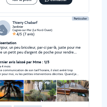
Particulier
Thierry Chabarf
Jardinier
Cagnes-sur-Mer (Le Nord-Ouest)
4/5
(7 avis)
ésentation
jour, un peu bricoleur, par-ci par-là, juste pour me
ire un petit peu d'argent de poche pour rendre
vice et m'aider à boucler les fins de mois alors si
s avez besoin d'un bricoleur d'un jardinier parce que
rnier avis laissé par Mme : 1/5
était mon métier, vous aider pour quelques travaux
 a 4 mois
te communication de son tarif horaire, il s’est avéré trop
 ce soit nettoyé les terrasses, des planter et
r pour moi, vu les petites interventions décrites. Quand je
lanter quelques plantes, tailler des arbustes, refaire
ui ai dit, il s’est autorisé à être discourtois ce que je lui ai
e pelouse naturelle ou en synthétique etc. n'hésitez
te fait remarquer car étonnée. Il m’a alors bloquée après
s à me contacter pour de plus en plus informations
ir remis un message ´donneur de leçon ´ ce qui prouve un
portement inapproprié.