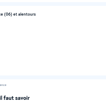
e (06) et alentours
ence
l faut savoir