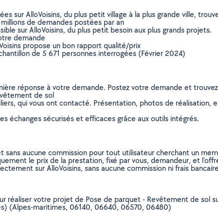
sur AlloVoisins, du plus petit village à la plus grande ville, tro
 millions de demandes postées par an
ible sur AlloVoisins, du plus petit besoin aux plus grands projets.
votre demande
oVoisins propose un bon rapport qualité/prix
chantillon de 5 671 personnes interrogées (Février 2024)
remière réponse à votre demande. Postez votre demande et trouve
evêtement de sol
ers, qui vous ont contacté. Présentation, photos de réalisation, exp
s échanges sécurisés et efficaces grâce aux outils intégrés.
et sans aucune commission pour tout utilisateur cherchant un membre
uement le prix de la prestation, fixé par vous, demandeur, et l’offr
rectement sur AlloVoisins, sans aucune commission ni frais bancaire
pour réaliser votre projet de Pose de parquet - Revêtement de sol s
ves) (Alpes-maritimes, 06140, 06640, 06570, 06480)