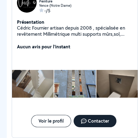
Peinture
Vence (Notre Dame)
-/5
Présentation
Cédric Fournier artisan depuis 2008 , spécialisée en
revêtement Millimétrique multi supports mûrs,sol,
plafonds/ intérieur extérieur Béton ciré DMR
concept,toile tendu swaldeco, coverstyle, flexi pierre,
Aucun avis pour l'instant
peinture intérieure,et façade de maison / villa ,
STUCCO,enduit imitation faut Rocher
Voir le profil
Contacter