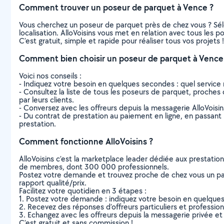
Comment trouver un poseur de parquet à Vence ?
Vous cherchez un poseur de parquet près de chez vous ? Sél
localisation. AlloVoisins vous met en relation avec tous les
C’est gratuit, simple et rapide pour réaliser tous vos projets !
Comment bien choisir un poseur de parquet à Vence
Voici nos conseils :
- Indiquez votre besoin en quelques secondes : quel service 
- Consultez la liste de tous les poseurs de parquet, proches d
par leurs clients.
- Conversez avec les offreurs depuis la messagerie AlloVoisi
- Du contrat de prestation au paiement en ligne, en passant pa
prestation.
Comment fonctionne AlloVoisins ?
AlloVoisins c’est la marketplace leader dédiée aux prestatio
de membres, dont 300 000 professionnels.
Postez votre demande et trouvez proche de chez vous un parti
rapport qualité/prix.
Facilitez votre quotidien en 3 étapes :
1. Postez votre demande : indiquez votre besoin en quelque
2. Recevez des réponses d’offreurs particuliers et professio
3. Echangez avec les offreurs depuis la messagerie privée et 
C’est gratuit et sans commission !