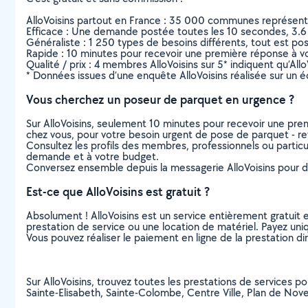
AlloVoisins partout en France : 35 000 communes représentées 
Efficace : Une demande postée toutes les 10 secondes, 3.6
Généraliste : 1 250 types de besoins différents, tout est poss
Rapide : 10 minutes pour recevoir une première réponse à 
Qualité / prix : 4 membres AlloVoisins sur 5* indiquent qu’All
* Données issues d’une enquête AlloVoisins réalisée sur un é
Vous cherchez un poseur de parquet en urgence ?
Sur AlloVoisins, seulement 10 minutes pour recevoir une p
chez vous, pour votre besoin urgent de pose de parquet - r
Consultez les profils des membres, professionnels ou particuli
demande et à votre budget.
Conversez ensemble depuis la messagerie AlloVoisins pour de
Est-ce que AlloVoisins est gratuit ?
Absolument ! AlloVoisins est un service entièrement gratuit 
prestation de service ou une location de matériel. Payez uniq
Vous pouvez réaliser le paiement en ligne de la prestation di
Sur AlloVoisins, trouvez toutes les prestations de services 
Sainte-Elisabeth, Sainte-Colombe, Centre Ville, Plan de No