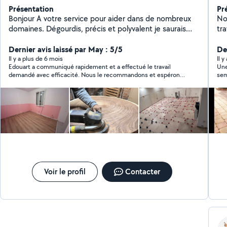
Présentation
Pr
Bonjour A votre service pour aider dans de nombreux
No
domaines. Dégourdis, précis et polyvalent je saurais
tr
vous rendre le service dont vous avez besoin.
fam
Dernier avis laissé par May : 5/5
pos
Der
co
Il y a plus de 6 mois
Il 
Edouart a communiqué rapidement et a effectué le travail
Une excellente rencontre Réalisation des tr
demandé avec efficacité. Nous le recommandons et espérons
semai
redemander ses services bientôt.
Voir le profil
Contacter