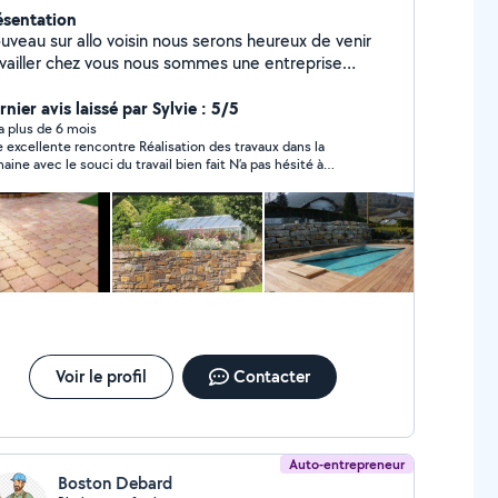
ésentation
uveau sur allo voisin nous serons heureux de venir
availler chez vous nous sommes une entreprise
iliale avec 15 ans d'expérience dans le paysagiste la
e de dallage , mur en pierre , terrasse en bois ou
nier avis laissé par Sylvie : 5/5
mposite .
y a plus de 6 mois
avaux dans la
ne avec le souci du travail bien fait N’a pas hésité à
revenir afin de rendre un travail bien fini Je recommande
Voir le profil
Contacter
Auto-entrepreneur
Boston Debard