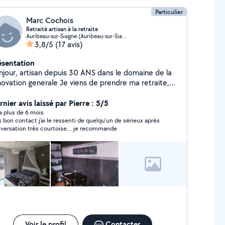
Particulier
Marc Cochois
Retraité artisan à la retraite
Auribeau-sur-Siagne (Auribeau-sur-Siagne)
3,8/5
(17 avis)
ésentation
njour, artisan depuis 30 ANS dans le domaine de la
novation generale Je viens de prendre ma retraite,et
ffre mes services qui seront faits dans les regles de
 et le respect des délais, MES PRESTATIONS SONT
nier avis laissé par Pierre : 5/5
QUALITE avec des prix tres compétitifs. bien
y a plus de 6 mois
s bon contact j’ai le ressenti de quelqu’un de sérieux après
rdialement à vous
versation très courtoise… je recommande
Voir le profil
Contacter