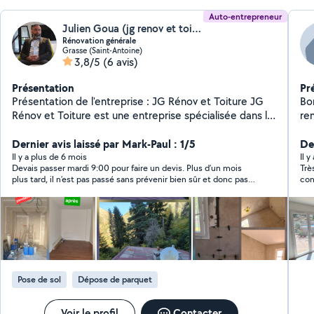
Auto-entrepreneur
Julien Goua (jg renov et toitures)
Rénovation générale
Grasse (Saint-Antoine)
3,8/5
(6 avis)
Présentation
Pr
Présentation de l'entreprise : JG Rénov et Toiture JG
Bo
Rénov et Toiture est une entreprise spécialisée dans la
re
rénovation tous corps d'état, intervenant aussi bien
j'o
pour les particuliers que pour les professionnels. Forts
Dernier avis laissé par Mark-Paul : 1/5
l'art
Der
de notre expérience et de notre savoir-faire, nous
DE 
Il y a plus de 6 mois
Il 
Devais passer mardi 9:00 pour faire un devis. Plus d’un mois
Trè
prenons en charge l'intégralité de vos projets de
co
plus tard, il n’est pas passé sans prévenir bien sûr et donc pas
con
rénovation, de la conception à la réalisation. Nos
de devis
domaines d'expertise : Nous proposons un service clé
en main grâce à une équipe qualifiée et polyvalente
dans les métiers suivants : Maçonnerie générale
Électricité Plomberie Chauffage et climatisation
Carrelage, peinture et revêtements de sols/murs
Menuiserie intérieure et extérieure Isolation thermique
Pose de sol
Dépose de parquet
et phonique Aménagement intérieur et extérieur
Toitures et nettoyage Nos engagements : Un
interlocuteur unique pour piloter votre projet Des
Voir le profil
Contacter