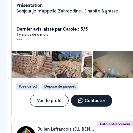
Présentation
Bonjour je m'appelle Zahreddine , J'habite à grasse
Dernier avis laissé par Carole : 5/5
Il y a plus de 6 mois
Ras
Pose de sol
Dépose de parquet
Voir le profil
Contacter
Auto-entrepreneur
Julien Lefrancois (J.L RENOV)