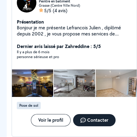
Peintre en batiment
Grasse (Centre Ville Nord)
5/5
(4 avis)
Présentation
Bonjour je me présente Lefrancois Julien , diplômé
depuis 2002 , je vous propose mes services de
peinture interieur / extérieur, enduit, carrelage ,
parquet , sol pvc , moquette ,peinture décorative
Dernier avis laissé par Zahreddine : 5/5
Il y a plus de 6 mois
personne sérieuse et pro
Pose de sol
Voir le profil
Contacter