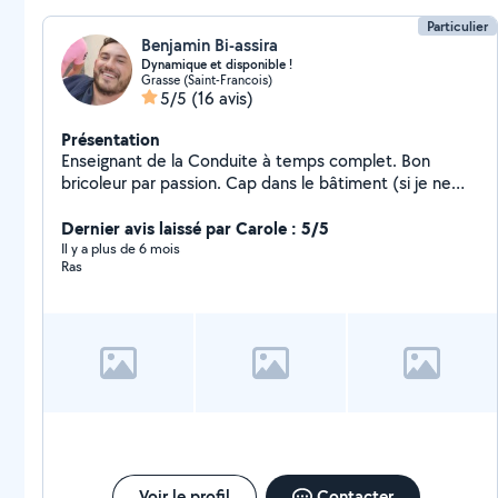
Particulier
Benjamin Bi-assira
Dynamique et disponible !
Grasse (Saint-Francois)
5/5
(16 avis)
Présentation
Enseignant de la Conduite à temps complet. Bon
bricoleur par passion. Cap dans le bâtiment (si je ne
réponds pas aux demandes c'est parce que je n'ai pas
d'abonnement désolé)
Dernier avis laissé par Carole : 5/5
Il y a plus de 6 mois
Ras
Voir le profil
Contacter