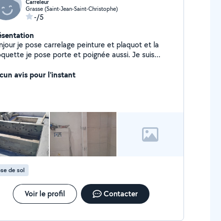
Carreleur
Grasse (Saint-Jean-Saint-Christophe)
-/5
ésentation
jour je pose carrelage peinture et plaquot et la
quette je pose porte et poignée aussi. Je suis
périence de 15 ans Merci.
cun avis pour l'instant
se de sol
Voir le profil
Contacter