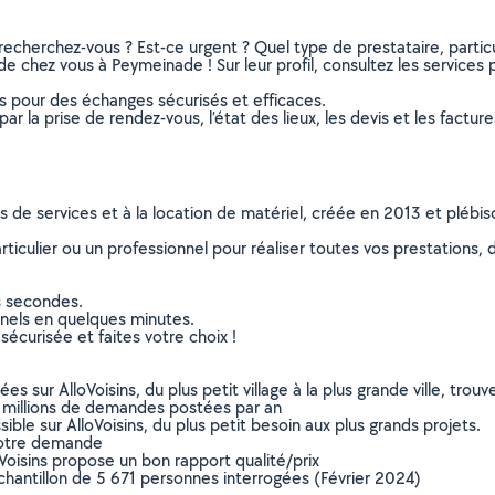
recherchez-vous ? Est-ce urgent ? Quel type de prestataire, particu
e chez vous à Peymeinade ! Sur leur profil, consultez les services p
ns pour des échanges sécurisés et efficaces.
r la prise de rendez-vous, l’état des lieux, les devis et les facture
ns de services et à la location de matériel, créée en 2013 et plébi
culier ou un professionnel pour réaliser toutes vos prestations, d
s secondes.
nnels en quelques minutes.
sécurisée et faites votre choix !
sur AlloVoisins, du plus petit village à la plus grande ville, tro
 millions de demandes postées par an
ible sur AlloVoisins, du plus petit besoin aux plus grands projets.
votre demande
oVoisins propose un bon rapport qualité/prix
chantillon de 5 671 personnes interrogées (Février 2024)