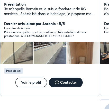
Présentation
Pr
Je m'appelle Romain et je suis le fondateur de RG
Bo
services . Spécialisé dans le bricolage, je propose mes
d'
services pour tous vos travaux du quotidien : montage
de 
de meubles, réparations, installations, petits travaux de
Dernier avis laissé par Antonia : 5/5
et
De
rénovation et bien plus encore. Avec mon expertise et
l'
Il y a plus de 6 mois
Il 
Personne compétente et de confiance. Très satisfaite de ses
Il 
mon savoir-faire, je vous garantis un travail soigné,
clô
prestations. A RECOMMANDER LES YEUX FERMES !
rapide et efficace. Que vous soyez un particulier ou un
sol
professionnel, je suis à votre disposition pour vous
apporter des solutions adaptées à vos besoins.
N'hésitez pas à me contacter pour un devis ou pour
discuter de votre
Pose de sol
Voir le profil
Contacter