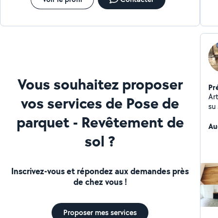
travaux réalisés dans les délais Le respect des normes
en vigueur et des garanties décennales Des devis clairs
et détaillés Une qualité d'exécution
Vous souhaitez proposer
Pr
Ar
vos services de Pose de
su 
po
parquet - Revêtement de
Au
sol ?
Inscrivez-vous et répondez aux demandes près
de chez vous !
Proposer mes services