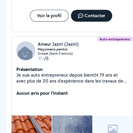
Voir le profil
Contacter
Auto-entrepreneur
Ameur Jaziri (Jaziri)
Maçonnerie peintre
Grasse (Saint-Francois)
-/5
Présentation
Je suis auto entrepreneur depuis bientôt 19 ans et
avec plus de 20 ans d'expérience dans les travaux de
maçonnerie( carrelage pose salle de bain cuisine
demolition montage ,toiture etc..) Experience de plus
Aucun avis pour l'instant
de 15 ans dans la Réalisation peinture enduit façade...
J'ai à ma disposition les matériaux nécessaires ainsi
qu'un fourgon. Je suis prêt à vous faire une offre très
attractif.