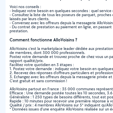
Voici nos conseils :
- Indiquez votre besoin en quelques secondes : quel service 
- Consultez la liste de tous les poseurs de parquet, proches d
laissés par leurs clients.
- Conversez avec les offreurs depuis la messagerie AlloVoisi
- Du contrat de prestation au paiement en ligne, en passant pa
prestation.
Comment fonctionne AlloVoisins ?
AlloVoisins c’est la marketplace leader dédiée aux prestatio
de membres, dont 300 000 professionnels.
Postez votre demande et trouvez proche de chez vous un parti
rapport qualité/prix.
Facilitez votre quotidien en 3 étapes :
1. Postez votre demande : indiquez votre besoin en quelque
2. Recevez des réponses d’offreurs particuliers et professio
3. Echangez avec les offreurs depuis la messagerie privée et 
C’est gratuit et sans commission !
AlloVoisins partout en France : 35 000 communes représentées 
Efficace : Une demande postée toutes les 10 secondes, 3.6
Généraliste : 1 250 types de besoins différents, tout est poss
Rapide : 10 minutes pour recevoir une première réponse à 
Qualité / prix : 4 membres AlloVoisins sur 5* indiquent qu’All
* Données issues d’une enquête AlloVoisins réalisée sur un é