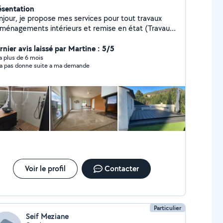
ésentation
njour, je propose mes services pour tout travaux
aménagements intérieurs et remise en état (Travaux
revêtement sol et murs , spécialisation carrelage )
 également je propose mes services pour
rnier avis laissé par Martine : 5/5
aménagement extérieur ( créations en maçonnerie:
y a plus de 6 mois
n a pas donne suite a ma demande
ture ,escalier, dalle, chape et leurs revêtements de
s ).
Voir le profil
Contacter
Particulier
Seif Meziane