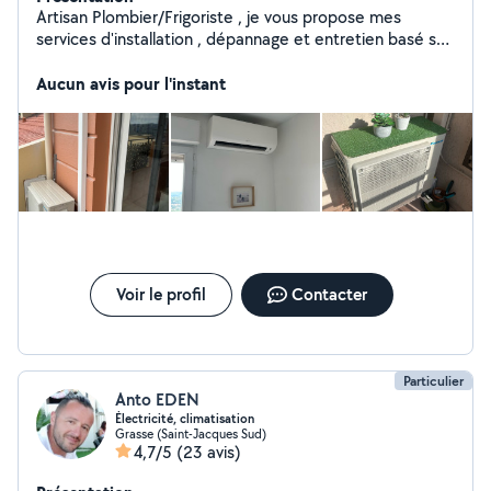
Artisan Plombier/Frigoriste , je vous propose mes
services d'installation , dépannage et entretien basé sur
la climatisation, la plomberie et le chauffage. Pour toute
demande de devis n'hésitez pas à me contacter.
Aucun avis pour l'instant
Voir le profil
Contacter
Particulier
Anto EDEN
Électricité, climatisation
Grasse (Saint-Jacques Sud)
4,7/5
(23 avis)