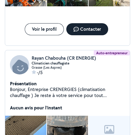
Voir le profil
Contacter
Auto-entrepreneur
Rayan Chabouha (CR ENERGIE)
Climaticien chauffagiste
Grasse (Les Aspres)
-/5
Présentation
Bonjour, Entreprise CRENERGIES (climatisation
chauffage ) Je reste à votre service pour tout
renseignement n'hésitez pas. Disponible par téléphone
7j/7
Aucun avis pour l'instant