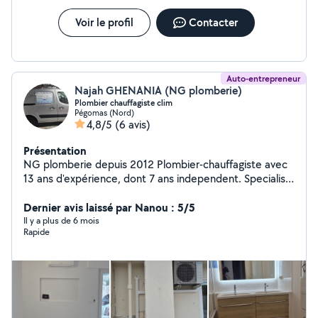
Voir le profil
Contacter
Auto-entrepreneur
Najah GHENANIA (NG plomberie)
Plombier chauffagiste clim
Pégomas (Nord)
4,8/5
(6 avis)
Présentation
NG plomberie depuis 2012 Plombier-chauffagiste avec
13 ans d'expérience, dont 7 ans independent. Specialist
en réseaux sanitaires et chauffage : installation,
rénovations, dépannage. Rénovation complète de salle
Dernier avis laissé par Nanou : 5/5
de bain Chauffage, chaudières et radiateurs
Il y a plus de 6 mois
Rapide
Robinetterie, chauffe-eau, wc,évacuations,colonnes...
Travail soigneux - tarif compétitifs - devis gratuit Basé
dans le 06 - intervention rapide Contactez moi pour vos
projets ou urgence ! #plomberie # chauffage #