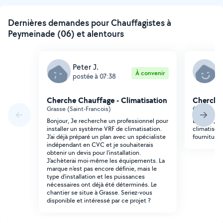
Dernières demandes pour Chauffagistes à
Peymeinade (06) et alentours
Peter J.
M
À convenir
postée à 07:38
p
Cherche Chauffage - Climatisation
Cherche 
Grasse (Saint-Francois)
Cabris
Bonjour, Je recherche un professionnel pour
Bonjour, ch
installer un système VRF de climatisation.
climatiseu
J'ai déjà préparé un plan avec un spécialiste
fournitures
indépendant en CVC et je souhaiterais
obtenir un devis pour l'installation.
J'achèterai moi-même les équipements. La
marque n'est pas encore définie, mais le
type d'installation et les puissances
nécessaires ont déjà été déterminés. Le
chantier se situe à Grasse. Seriez-vous
disponible et intéressé par ce projet ?