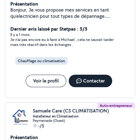
Présentation
Bonjour, Je vous propose mes services en tant
qu'electricien pour tout types de dépannage.
Installation de Climatisations. Dépannage informatique.
Bricoleur dans l'âme je pourrais vous rendre pas mal de
Dernier avis laissé par Stetpas : 5/5
services. N'hesitez pas !
Il y a 1 mois
Je n'ai pas encore eu à faire à Michael , cela ne saurait tarder
mais très réactif dans les échanges .
Chauffage ou climatisation
Voir le profil
Contacter
Auto-entrepreneur
Samuele Care (CS CLIMATISATION)
Installateur en Climatisation
Peymeinade (Ouest)
-/5
Présentation