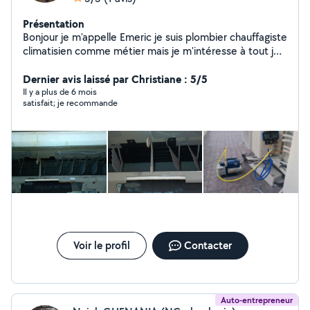
Présentation
Bonjour je m'appelle Emeric je suis plombier chauffagiste
climatisien comme métier mais je m'intéresse à tout je
suis a mon compte depuis 1 ans j'aime se que je fait! En
matériel je suis tout équipé caméra vidange caméra
Dernier avis laissé par Christiane : 5/5
thermique...
Il y a plus de 6 mois
satisfait; je recommande
Voir le profil
Contacter
Auto-entrepreneur