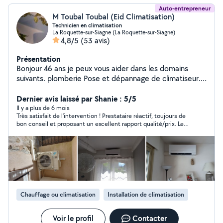
Auto-entrepreneur
M Toubal Toubal (Eid Climatisation)
Technicien en climatisation
La Roquette-sur-Siagne (La Roquette-sur-Siagne)
4,8/5
(53 avis)
Présentation
Bonjour 46 ans je peux vous aider dans les domains
suivants. plomberie Pose et dépannage de climatiseur.
Entretien de climatiseur carottage de mur.
Dernier avis laissé par Shanie : 5/5
Il y a plus de 6 mois
Très satisfait de l’intervention ! Prestataire réactif, toujours de
bon conseil et proposant un excellent rapport qualité/prix. Le
travail a été réalisé avec sérieux et dans les délais annoncés. Je
recommande vivement !
Chauffage ou climatisation
Installation de climatisation
Voir le profil
Contacter