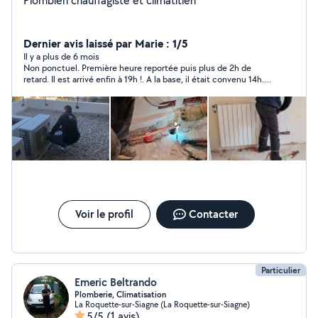
Plombien chauffagiste et climatitien
Dernier avis laissé par Marie : 1/5
Il y a plus de 6 mois
Non ponctuel. Première heure reportée puis plus de 2h de
retard. Il est arrivé enfin à 19h !. A la base, il était convenu 14h.
Puis 16h... Désagréable. Travail mal fait. Intervention pour un
remplacement de chauffe eau par un neuf. Ce dernier fuit mais
ce "professionnel" fait le mort malgré mes rappels avec photos
à l'appui. Fait passer l'autre pour mauvaise foi. LOL ! Je ne
connais pas le montant de la prestation. C'est mon propriétaire
qui a réglé la facture.
Voir le profil
Contacter
Particulier
Emeric Beltrando
Plomberie, Climatisation
La Roquette-sur-Siagne (La Roquette-sur-Siagne)
5/5
(1 avis)