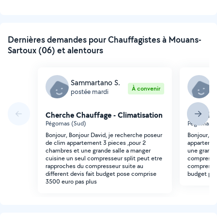
Dernières demandes pour Chauffagistes à Mouans-
Sartoux (06) et alentours
Sammartano S.
S
À convenir
postée mardi
p
Cherche Chauffage - Climatisation
Cherche 
Pégomas (Sud)
Pégomas (
Bonjour, Bonjour David, je recherche poseur
Bonjour, j
de clim appartement 3 pieces ,pour 2
appartemen
chambres et une grande salle a manger
une grande
cuisine un seul compresseur split peut etre
compresseu
rapproches du compresseur suite au
compresseur
different devis fait budget pose comprise
budget pos
3500 euro pas plus