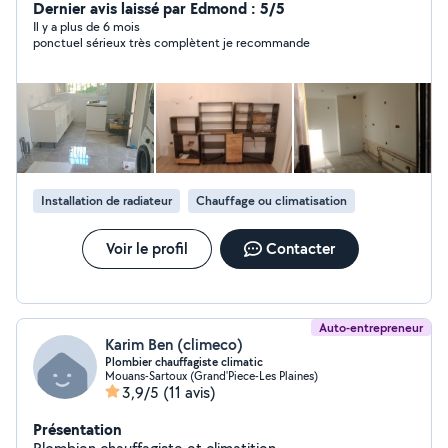
cuisine, store et volet roulant porte de garage et
Dernier avis laissé par Edmond : 5/5
d'autres interventions. Ayant été directeur technique de
Il y a plus de 6 mois
ponctuel sérieux très complètent je recommande
palace pendant plusieurs années , j intervient sur toutes
pannes devis et renseignement gratuit sur déplacement
propre et ponctuel
Installation de radiateur
Chauffage ou climatisation
Voir le profil
Contacter
Auto-entrepreneur
Karim Ben (climeco)
Plombier chauffagiste climatic
Mouans-Sartoux (Grand'Piece-Les Plaines)
3,9/5
(11 avis)
Présentation