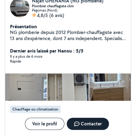
Najah GHENANIA (NG plomberie)
Plombier chauffagiste clim
Pégomas (Nord)
4,8/5
(6 avis)
Présentation
NG plomberie depuis 2012 Plombier-chauffagiste avec
13 ans d'expérience, dont 7 ans independent. Specialist
en réseaux sanitaires et chauffage : installation,
rénovations, dépannage. Rénovation complète de salle
Dernier avis laissé par Nanou : 5/5
de bain Chauffage, chaudières et radiateurs
Il y a plus de 6 mois
Rapide
Robinetterie, chauffe-eau, wc,évacuations,colonnes...
Travail soigneux - tarif compétitifs - devis gratuit Basé
dans le 06 - intervention rapide Contactez moi pour vos
projets ou urgence ! #plomberie # chauffage #
Chauffage ou climatisation
Voir le profil
Contacter