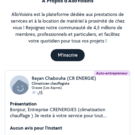
À Propos d’AlloVoisins
AlloVoisins est la plateforme dédiée aux prestations de
services et à la location de matériel à proximité de chez
vous ! Rejoignez notre communauté de 4,5 millions de
membres, professionnels et particuliers, et facilitez
votre quotidien pour tous vos projets !
M'inscrire
Auto-entrepreneur
Rayan Chabouha (CR ENERGIE)
Climaticien chauffagiste
Grasse (Les Aspres)
-/5
Présentation
Bonjour, Entreprise CRENERGIES (climatisation
chauffage ) Je reste à votre service pour tout
renseignement n'hésitez pas. Disponible par téléphone
7j/7
Aucun avis pour l'instant