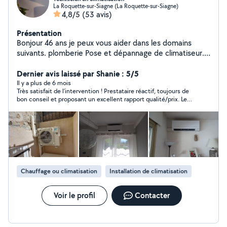
La Roquette-sur-Siagne (La Roquette-sur-Siagne)
4,8/5
(53 avis)
Présentation
Bonjour 46 ans je peux vous aider dans les domains
suivants. plomberie Pose et dépannage de climatiseur.
Entretien de climatiseur carottage de mur.
Dernier avis laissé par Shanie : 5/5
Il y a plus de 6 mois
Très satisfait de l’intervention ! Prestataire réactif, toujours de
bon conseil et proposant un excellent rapport qualité/prix. Le
travail a été réalisé avec sérieux et dans les délais annoncés. Je
recommande vivement !
Chauffage ou climatisation
Installation de climatisation
Voir le profil
Contacter