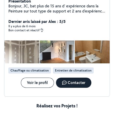
Présentation
Bonjour, JC, bat plus de 15 ans d' expérience dans la
Peinture sur tout type de support et 2 ans d'expérience
dans la climatisation . Posse bande, plus enduit, plus
ponçage. . Couche d'impression et 2 couche de
Dernier avis laissé par Alex : 5/5
Peinture. . Pose de papier peint sur les murs . Je travaille
Il y a plus de 6 mois
Bon contact et réactif 👌
aussi le tadelak et la chaux . Installation d'une clim +
mise en service de A Z . entretien des clims. N'hésitez
pas à me contacter faire appel à mes services.
Chauffage ou climatisation
Entretien de climatisation
Voir le profil
Contacter
Réalisez vos Projets !