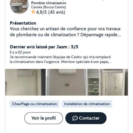
Plombier climatisation
Cannes (Bocca Centre)
4,8/5
(45 avis)
Présentation
Vous cherchez un artisan de confiance pour vos travaux
de plomberie ou de climatisation ? Dépannage rapide
Intervention locale Installation, entretien, rénovation
Artisan qualifié Devis gratuit Garantie décennale Basé à
Dernier avis laissé par Jasm : 5/5
Cannes - secteur Alpes maritimes - Var - Monaco -
Il y a 22 jours
Je recommande vraiment l'équipe de Cedric qui m'a remplacé
Déplacement rapide C.C.L climatisation Artisan
la climatisation dans l'urgence. Mention spéciale à son papa,
indépendant, réactif & transparent Pompe à chaleur,
personne également dévouée et sérieuse
climatisation, Plomberie, Chauffe-eau, disponible du
lundi au samedi voir horaires ci dessous . Sauf cas
d'urgences en dehors de ces horaires.
Chauffage ou climatisation
Installation de climatisation
Voir le profil
Contacter