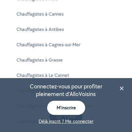
Chauffagistes à Cannes
Chauffagistes à Antibes
Chauffagistes à Cagnes-sur-Mer
Chauffagistes à Grasse
Chauffagistes à Le Cannet
Connectez-vous pour profiter
Chauffagistes à Saint-Laurent-du-Var
pleinement d'AlloVoisins
Chauffagistes à Mandelieu-la-Napoule
M'inscrire
Carte
Chauffagistes à Vallauris
Déjà inscrit ? Me connecter