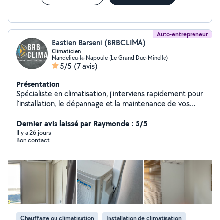
Auto-entrepreneur
Bastien Barseni (BRBCLIMA)
Climaticien
Mandelieu-la-Napoule (Le Grand Duc-Minelle)
5/5
(7 avis)
Présentation
Spécialiste en climatisation, j'interviens rapidement pour
l'installation, le dépannage et la maintenance de vos
équipements. Que ce soit pour votre maison ou votre
local professionnel, je vous propose des solutions
Dernier avis laissé par Raymonde : 5/5
fiables, performantes et adaptées à vos besoins. Tous
Il y a 26 jours
Bon contact
les travaux sont réalisés dans le strict respect des
réglementations en vigueur, avec un agrément
professionnel spécifique garantissant des interventions
conformes et sécurisées. Réactif et sérieux, je mets un
point d'honneur à offrir un service de qualité, avec des
interventions efficaces et durables. Votre confort est
ma priorité. N'hésitez pas à me contacter pour un devis
ou une intervention rapide ! Installation / maintenance /
Chauffage ou climatisation
Installation de climatisation