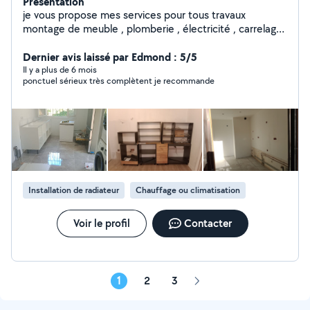
Présentation
je vous propose mes services pour tous travaux
montage de meuble , plomberie , électricité , carrelage
, peinture, agencement, faux plafond, montage de
cuisine, store et volet roulant porte de garage et
Dernier avis laissé par Edmond : 5/5
d'autres interventions. Ayant été directeur technique de
Il y a plus de 6 mois
ponctuel sérieux très complètent je recommande
palace pendant plusieurs années , j intervient sur toutes
pannes devis et renseignement gratuit sur déplacement
propre et ponctuel
Installation de radiateur
Chauffage ou climatisation
Voir le profil
Contacter
1
2
3
Page
suivante