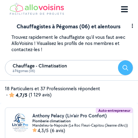
Chauffagistes à Pégomas (06) et alentours
Trouvez rapidement le chauffagiste qu'il vous faut avec
AlloVoisins ! Visualisez les profils de nos membres et
contactez-les !
Chauffage - Climatisation
Reche
à Pégomas (06)
18 Particuliers et 37 Professionnels répondent
-
4,7/5
(1 129 avis)
Auto-entrepreneur
Anthony Pelacy (Liv’air Pro Confort)
Plomberie climatisation
Mandelieu-la-Napoule (Le Roc Fleuri-Capitou (Jeanne d'Arc))
4,3/5
(6 avis)