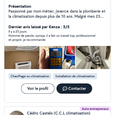
Présentation
Passionné par mon métier, j'exerce dans la plomberie et
la climatisation depuis plus de 10 ans. Malgré mes 25
ans, j'ai acquis une solide expérience sur de nombreux
chantiers. Installation, dépannage, entretien, recherche
Dernier avis laissé par Kenza : 5/5
de fuite, pose de climatisation réversible, chauffe-eau,
Il y a 25 jours
Homme de parole, sympa, il a fait un travail top, professionnel
sanitaires Je privilégie un travail propre, des tarifs justes
et propre. je recommande.
et la satisfaction de mes clients. N'hésitez pas à me
contacter pour discuter de votre projet
Chauffage ou climatisation
Installation de climatisation
Voir le profil
Contacter
Auto-entrepreneur
Cédric Castels (C.C.L climatisation)