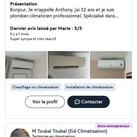
Présentation
Bonjour, Je m'appelle Anthony, j'ai 32 ans et je suis
plombier-climaticien professionnel. Spécialisé dans
l'installation, l'entretien et le dépannage de systèmes de
climatisation, j'interviens également pour tous vos
Dernier avis laissé par Marie : 5/5
travaux de plomberie : création et rénovation de salles
Il y a 1 mois
Super sympa et très réactif
de bain, installation de sanitaires, cuisines, ainsi que
divers travaux de plomberie. Sérieux, réactif et soucieux
de la qualité de mon travail, je suis à votre disposition
pour étudier votre projet et répondre à toutes vos
questions.
Chauffage ou climatisation
Installation de climatisation
Voir le profil
Contacter
Auto-entrepreneur
M Toubal Toubal (Eid Climatisation)
Technicien en climatisation