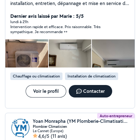
installation, entretien, dépannage et mise en service de
climatisations, BS Clim vous garantit un travail soigné,
une intervention rapide et des tarifs transparents.
Dernier avis laissé par Marie : 5/5
Réactivité Qualité Professionnalisme Satisfaction client
lundi à 21h
Intervention rapide et efficace. Prix raisonnable. Très
BS Clim, la fraîcheur en toute confiance.
sympathique. Je recommande ++
Chauffage ou climatisation
Installation de climatisation
Voir le profil
Contacter
Auto-entrepreneur
Yoan Monrapha (YM Plomberie-Climatisation-Ventilation)
Plombier Climaticien
Le Cannet (Europe)
4,6/5
(11 avis)