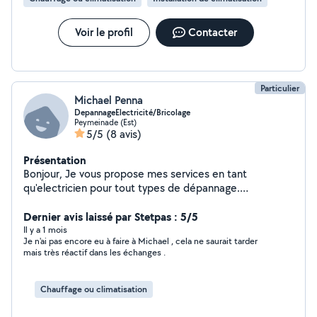
Voir le profil
Contacter
Particulier
Michael Penna
DepannageElectricité/Bricolage
Peymeinade (Est)
5/5
(8 avis)
Présentation
Bonjour, Je vous propose mes services en tant
qu'electricien pour tout types de dépannage.
Installation de Climatisations. Dépannage informatique.
Bricoleur dans l'âme je pourrais vous rendre pas mal de
Dernier avis laissé par Stetpas : 5/5
services. N'hesitez pas !
Il y a 1 mois
Je n'ai pas encore eu à faire à Michael , cela ne saurait tarder
mais très réactif dans les échanges .
Chauffage ou climatisation