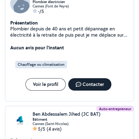
Plombier électricien
Cannes (Font de Veyre)
-/5
Présentation
Plombier depuis de 40 ans et petit dépannage en
électricité à la retraite de puis peut je me déplace sur
cannes mougins mandelieu Antibes grasse merci de
votre compréhension cordialement KF RÉNOVATION Mr
Aucun avis pour l'instant
FETHI
Chauffage ou climatisation
Voir le profil
Contacter
Auto-entrepreneur
Ben Abdessalem Jihed (JC BAT)
Bâtiment
Cannes (Saint-Nicolas)
5/5
(4 avis)