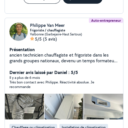
Auto-entrepreneur
Philippe Van Meer
Frigoriste / chauffagiste
Valbonne (Garbejaire-Haut Sartoux)
5/5
(5 avis)
Présentation
ancien technicien chauffagiste et frigoriste dans les
grands groupes nationaux, devenu un temps formateur
en énergétique, je me suis, lancé dans les prestations
de dépannage , d'entretien et d'installations
Dernier avis laissé par Daniel : 5/5
d'installations climatiques et propose des solutions
Il y a plus de 6 mois
Très bon contact avec Philippe. Réactivité absolue. Je
énergétiques adaptées pour chauffer l'air et l'eau dans
recommande
les bâtiments recevant du public ou chez les particuliers
Chauffage ou climatisation
Installation de climatisation