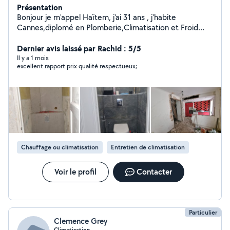
Présentation
Bonjour je m'appel Haïtem, j'ai 31 ans , j'habite
Cannes,diplomé en Plomberie,Climatisation et Froid
commercial , dans le métier depuis bientot 15 ans. Je
fait aussi de la rénovation d'appartement. Pour toutes
Dernier avis laissé par Rachid : 5/5
demande n'hésitez pas à me contacter.
Il y a 1 mois
excellent rapport prix qualité respectueux;
Chauffage ou climatisation
Entretien de climatisation
Voir le profil
Contacter
Particulier
Clemence Grey