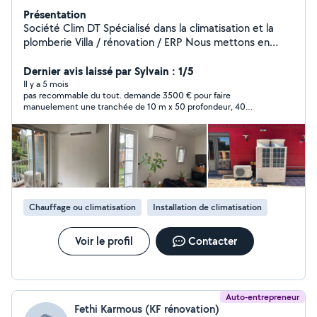
Présentation
Société Clim DT Spécialisé dans la climatisation et la
plomberie Villa / rénovation / ERP Nous mettons en
œuvre notre savoir-faire pour vous Si demande
spécifique Clim DT peut aussi répondre à vos travaux
Dernier avis laissé par Sylvain : 1/5
Tout corps d'État
Il y a 5 mois
pas recommable du tout. demande 3500 € pour faire
manuelement une tranchée de 10 m x 50 profondeur, 40
largeur.
Chauffage ou climatisation
Installation de climatisation
Voir le profil
Contacter
Auto-entrepreneur
Fethi Karmous (KF rénovation)