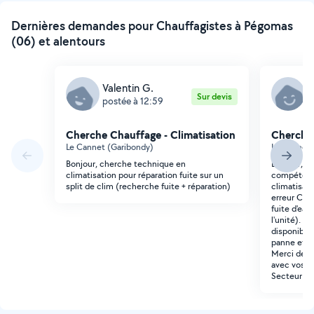
Dernières demandes pour Chauffagistes à Pégomas
(06) et alentours
Valentin G.
U
Sur devis
postée à 12:59
p
Cherche Chauffage - Climatisation
Cherche 
Le Cannet (Garibondy)
Le Cannet 
Bonjour, cherche technique en
Bonjour, N
climatisation pour réparation fuite sur un
compétente
split de clim (recherche fuite + réparation)
climatisati
erreur CL 
fuite d'eau
l'unité). 
disponible
panne et ef
Merci de n
avec vos di
Secteur le