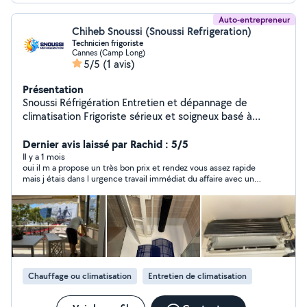
Auto-entrepreneur
Chiheb Snoussi (Snoussi Refrigeration)
Technicien frigoriste
Cannes (Camp Long)
5/5
(1 avis)
Présentation
Snoussi Réfrigération Entretien et dépannage de
climatisation Frigoriste sérieux et soigneux basé à
Cannes. Je propose l'entretien, le nettoyage et le
dépannage de climatiseurs monosplit, multisplit et
Dernier avis laissé par Rachid : 5/5
pompes à chaleur. Nettoyage complet unité intérieure
Il y a 1 mois
oui il m a propose un très bon prix et rendez vous assez rapide
et extérieure Nettoyage filtres, turbine et bac à
mais j étais dans l urgence travail immédiat du affaire avec un
condensats Prévention des fuites d'eau et mauvaises
autre artisan.
odeurs Vérification du bon fonctionnement Dépannage
et diagnostic de pannes Intervention rapide Secteur :
Cannes, La Bocca, Le Cannet, Mandelieu, Mougins,
Vallauris, Antibes et alentours. Mon objectif : un travail
propre, un service de qualité et des clients satisfaits.
Chauffage ou climatisation
Entretien de climatisation