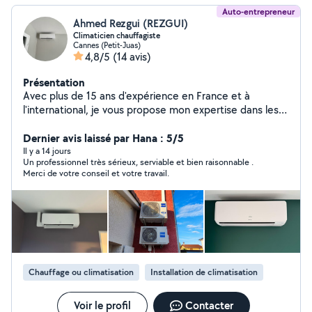
Auto-entrepreneur
Ahmed Rezgui (REZGUI)
Climaticien chauffagiste
Cannes (Petit-Juas)
4,8/5
(14 avis)
Présentation
Avec plus de 15 ans d'expérience en France et à
l'international, je vous propose mon expertise dans les
domaines suivants : Climatisation & chauffage :
installation, entretien, dépannage Plomberie :
Dernier avis laissé par Hana : 5/5
rénovation, recherche de fuites, installation sanitaire
Il y a 14 jours
Un professionnel très sérieux, serviable et bien raisonnable .
Certifié par Daikin, Mitsubishi Electric, Atlantic et Fujitsu.
Merci de votre conseil et votre travail.
Dépannage et Mise en service VRV , CTA ,
programmation GTC ,BMS
Chauffage ou climatisation
Installation de climatisation
Voir le profil
Contacter