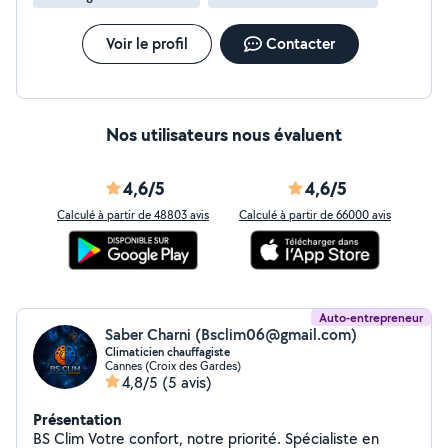
dépannage de tout types de climatisations, je suis
disponible pour vos besoins sur tout le secteur du 06 et
83. Attestation manipulation fluide Formation eco-
Voir le profil
Contacter
responsable environnement
Nos utilisateurs nous évaluent
4,6/5
4,6/5
Calculé à partir de 48803 avis
Calculé à partir de 66000 avis
Auto-entrepreneur
Saber Charni (Bsclim06@gmail.com)
Climaticien chauffagiste
Cannes (Croix des Gardes)
4,8/5
(5 avis)
Présentation
BS Clim Votre confort, notre priorité. Spécialiste en