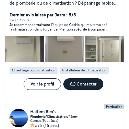
de plomberie ou de climatisation ? Dépannage rapide
Intervention locale Installation, entretien, rénovation
Artisan qualifié Devis gratuit Garantie décennale Basé à
Dernier avis laissé par Jasm : 5/5
Cannes - secteur Alpes maritimes - Var - Monaco -
Il y a 19 jours
Je recommande vraiment l'équipe de Cedric qui m'a remplacé
Déplacement rapide C.C.L climatisation Artisan
la climatisation dans l'urgence. Mention spéciale à son papa,
indépendant, réactif & transparent Pompe à chaleur,
personne également dévouée et sérieuse
climatisation, Plomberie, Chauffe-eau, disponible du
lundi au samedi voir horaires ci dessous . Sauf cas
d'urgences en dehors de ces horaires.
Chauffage ou climatisation
Installation de climatisation
Voir le profil
Contacter
Particulier
Haïtem Ben's
Plomberie/Climatisation/Rénov
Cannes (Petit-Juas)
5/5
(15 avis)