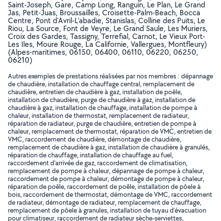
Saint-Joseph, Gare, Camp Long, Ranguin, Le Plan, Le Grand
Jas, Petit-Juas, Broussailles, Croisette-Palm-Beach, Bocca
Centre, Pont d'Avril-L'abadie, Stanislas, Colline des Puits, Le
Riou, La Source, Font de Veyre, Le Grand Saule, Les Muriers,
Croix des Gardes, Tassigny, Terrefial, Carnot, Le Vieux Port-
Les Iles, Moure Rouge, La Californie, Vallergues, Montfleury)
(Alpes-maritimes, 06150, 06400, 06110, 06220, 06250,
06210)
Autres exemples de prestations réalisées par nos membres : dépannage
de chaudière, installation de chauffage central, remplacement de
chaudière, entretien de chaudière à gaz, installation de poêle,
installation de chaudière, purge de chaudière à gaz, installation de
chaudière à gaz, installation de chauffage, installation de pompe à
chaleur, installation de thermostat, remplacement de radiateur,
réparation de radiateur, purge de chaudière, entretien de pompe à
chaleur, remplacement de thermostat, réparation de VMC, entretien de
VMC, raccordement de chaudière, démontage de chaudière,
remplacement de chaudière à gaz, installation de chaudière à granulés,
réparation de chauffage, installation de chauffage au fuel,
raccordement d'arrivée de gaz, raccordement de climatisation,
remplacement de pompe à chaleur, dépannage de pompe à chaleur,
raccordement de pompe à chaleur, démontage de pompe à chaleur,
réparation de poêle, raccordement de poêle, installation de pôele à
bois, raccordement de thermostat, démontage de VMC, raccordement
de radiateur, démontage de radiateur, remplacement de chauffage,
remplacement de pôele à granules, installation de tuyau d'évacuation
pour climatiseur, raccordement de radiateur sèche-serviettes,