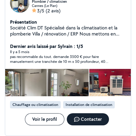
Plombier / climaticien
Cannes (Le Plan)
3/5
(2 avis)
Présentation
Société Clim DT Spécialisé dans la climatisation et la
plomberie Villa / rénovation / ERP Nous mettons en
œuvre notre savoir-faire pour vous Si demande
spécifique Clim DT peut aussi répondre à vos travaux
Dernier avis laissé par Sylvain : 1/5
Tout corps d'État
Il y a 5 mois
pas recommable du tout. demande 3500 € pour faire
manuelement une tranchée de 10 m x 50 profondeur, 40
largeur.
Chauffage ou climatisation
Installation de climatisation
Voir le profil
Contacter