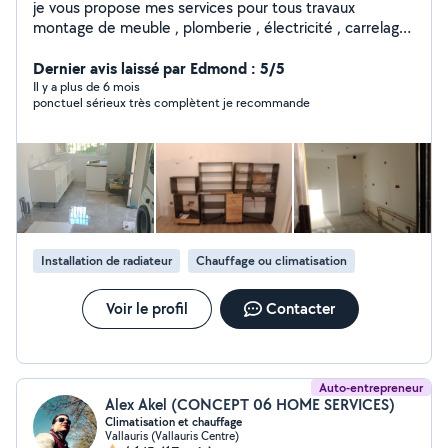
je vous propose mes services pour tous travaux
montage de meuble , plomberie , électricité , carrelage
, peinture, agencement, faux plafond, montage de
cuisine, store et volet roulant porte de garage et
Dernier avis laissé par Edmond : 5/5
d'autres interventions. Ayant été directeur technique de
Il y a plus de 6 mois
ponctuel sérieux très complètent je recommande
palace pendant plusieurs années , j intervient sur toutes
pannes devis et renseignement gratuit sur déplacement
propre et ponctuel
Installation de radiateur
Chauffage ou climatisation
Voir le profil
Contacter
Auto-entrepreneur
Alex Akel (CONCEPT 06 HOME SERVICES)
Climatisation et chauffage
Vallauris (Vallauris Centre)