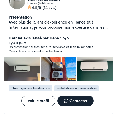
Cannes (Petit-Juas)
4,8/5
(14 avis)
Présentation
Avec plus de 15 ans d'expérience en France et à
l'international, je vous propose mon expertise dans les
domaines suivants : Climatisation & chauffage :
installation, entretien, dépannage Plomberie :
Dernier avis laissé par Hana : 5/5
rénovation, recherche de fuites, installation sanitaire
Il y a 11 jours
Un professionnel très sérieux, serviable et bien raisonnable .
Certifié par Daikin, Mitsubishi Electric, Atlantic et Fujitsu.
Merci de votre conseil et votre travail.
Dépannage et Mise en service VRV , CTA ,
programmation GTC ,BMS
Chauffage ou climatisation
Installation de climatisation
Voir le profil
Contacter