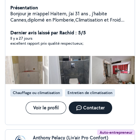
Présentation
Bonjour je m'appel Haïtem, j'ai 31 ans , j'habite
Cannes,diplomé en Plomberie,Climatisation et Froid
commercial , dans le métier depuis bientot 15 ans. Je
fait aussi de la rénovation d'appartement. Pour toutes
Dernier avis laissé par Rachid : 5/5
demande n'hésitez pas à me contacter.
Il y a 27 jours
excellent rapport prix qualité respectueux;
Chauffage ou climatisation
Entretien de climatisation
Voir le profil
Contacter
Auto-entrepreneur
Anthony Pelacy (Liv’air Pro Confort)