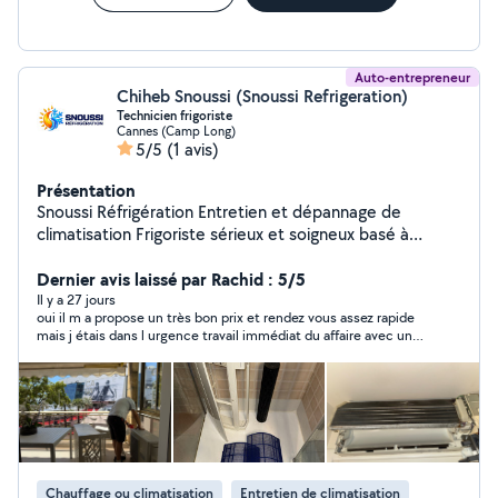
Auto-entrepreneur
Chiheb Snoussi (Snoussi Refrigeration)
Technicien frigoriste
Cannes (Camp Long)
5/5
(1 avis)
Présentation
Snoussi Réfrigération Entretien et dépannage de
climatisation Frigoriste sérieux et soigneux basé à
Cannes. Je propose l'entretien, le nettoyage et le
dépannage de climatiseurs monosplit, multisplit et
Dernier avis laissé par Rachid : 5/5
pompes à chaleur. Nettoyage complet unité intérieure
Il y a 27 jours
oui il m a propose un très bon prix et rendez vous assez rapide
et extérieure Nettoyage filtres, turbine et bac à
mais j étais dans l urgence travail immédiat du affaire avec un
condensats Prévention des fuites d'eau et mauvaises
autre artisan.
odeurs Vérification du bon fonctionnement Dépannage
et diagnostic de pannes Intervention rapide Secteur :
Cannes, La Bocca, Le Cannet, Mandelieu, Mougins,
Vallauris, Antibes et alentours. Mon objectif : un travail
propre, un service de qualité et des clients satisfaits.
Chauffage ou climatisation
Entretien de climatisation