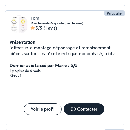
Particulier
Tom
Mandelieu-la-Napoule (Les Termes)
5/5
(1 avis)
Présentation
j'effectue le montage dépannage et remplacement
pièces sur tout matériel électrique monophasé, triphasé
et l'installation la pose le tirage au vide et la mise en
service de votre climatiseur
Dernier avis laissé par Marie : 5/5
Il y a plus de 6 mois
Réactif
Voir le profil
Contacter