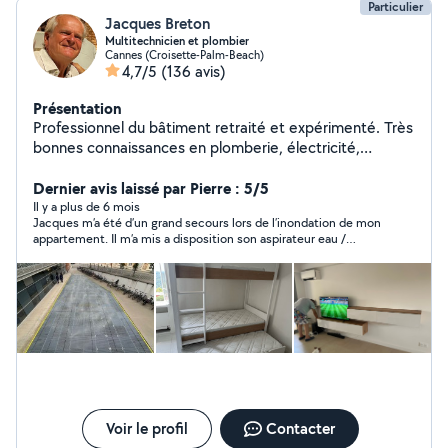
Particulier
Jacques Breton
Multitechnicien et plombier
Cannes (Croisette-Palm-Beach)
4,7/5
(136 avis)
Présentation
Professionnel du bâtiment retraité et expérimenté. Très
bonnes connaissances en plomberie, électricité,
climatisation, décoration, bricolage, jardinage et toute
spécialité du bâtiment. Montage meubles toutes
Dernier avis laissé par Pierre : 5/5
marques. Grande expérience professionnelle en
Il y a plus de 6 mois
Jacques m’a été d’un grand secours lors de l’inondation de mon
maintenance et travaux en tous genres.
appartement. Il m’a mis a disposition son aspirateur eau /
poussière sans lequel je ne m’en serais jamais sorti. Réactif,
disponible et sympathique. Professionnel de la climatisation.
Je recommande les yeux fermés ! Merci Jacques.
Voir le profil
Contacter