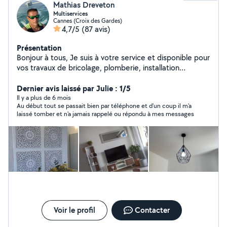
Mathias Dreveton
Multiservices
Cannes (Croix des Gardes)
4,7/5
(87 avis)
Présentation
Bonjour à tous, Je suis à votre service et disponible pour
vos travaux de bricolage, plomberie, installation
électrique, montage de meubles, location de matériels
et transport de charges lourdes. Après trois maisons
Dernier avis laissé par Julie : 1/5
d'expérience, je touche à tout et propose mes services
Il y a plus de 6 mois
Au début tout se passait bien par téléphone et d'un coup il m'a
pour vous rendre service. Au plaisir de vous rencontrer.
laissé tomber et n'a jamais rappelé ou répondu à mes messages
Mathias
Voir le profil
Contacter