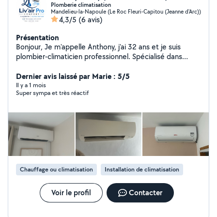
Plomberie climatisation
Mandelieu-la-Napoule (Le Roc Fleuri-Capitou (Jeanne d'Arc))
4,3/5
(6 avis)
Présentation
Bonjour, Je m'appelle Anthony, j'ai 32 ans et je suis
plombier-climaticien professionnel. Spécialisé dans
l'installation, l'entretien et le dépannage de systèmes de
climatisation, j'interviens également pour tous vos
Dernier avis laissé par Marie : 5/5
travaux de plomberie : création et rénovation de salles
Il y a 1 mois
Super sympa et très réactif
de bain, installation de sanitaires, cuisines, ainsi que
divers travaux de plomberie. Sérieux, réactif et soucieux
de la qualité de mon travail, je suis à votre disposition
pour étudier votre projet et répondre à toutes vos
questions.
Chauffage ou climatisation
Installation de climatisation
Voir le profil
Contacter