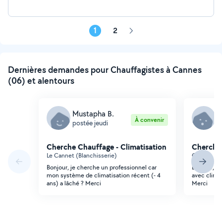
1
2
Page
suivante
Dernières demandes pour Chauffagistes à Cannes
(06) et alentours
Mustapha B.
D
À convenir
postée jeudi
p
Cherche Chauffage - Climatisation
Cherche 
Le Cannet (Blanchisserie)
Cannes (Cr
Bonjour, je cherche un professionnel car
Bonjour, q
mon système de climatisation récent (- 4
avec climat
ans) a lâché ? Merci
Merci