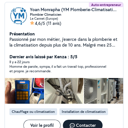
Auto-entrepreneur
Yoan Monrapha (YM Plomberie-Climatisation-Ventilation)
Plombier Climaticien
Le Cannet (Europe)
4,6/5
(11 avis)
Présentation
Passionné par mon métier, j'exerce dans la plomberie et
la climatisation depuis plus de 10 ans. Malgré mes 25
ans, j'ai acquis une solide expérience sur de nombreux
chantiers. Installation, dépannage, entretien, recherche
Dernier avis laissé par Kenza : 5/5
de fuite, pose de climatisation réversible, chauffe-eau,
Il y a 22 jours
Homme de parole, sympa, il a fait un travail top, professionnel
sanitaires Je privilégie un travail propre, des tarifs justes
et propre. je recommande.
et la satisfaction de mes clients. N'hésitez pas à me
contacter pour discuter de votre projet
Chauffage ou climatisation
Installation de climatisation
Voir le profil
Contacter