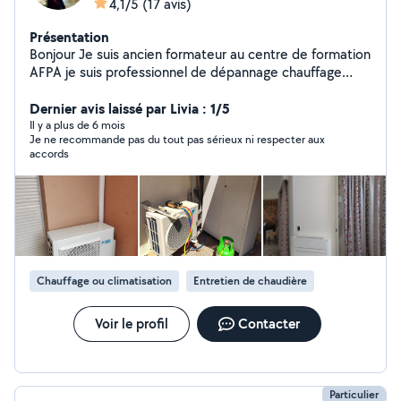
4,1/5
(17 avis)
Présentation
Bonjour Je suis ancien formateur au centre de formation
AFPA je suis professionnel de dépannage chauffage
toutes marques, fioul, gaz.... et climatisation et
instalateur disponible 7/7
Dernier avis laissé par Livia : 1/5
Il y a plus de 6 mois
Je ne recommande pas du tout pas sérieux ni respecter aux
accords
Chauffage ou climatisation
Entretien de chaudière
Voir le profil
Contacter
Particulier