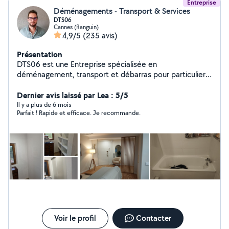
Entreprise
Déménagements - Transport & Services
DTS06
Cannes (Ranguin)
4,9/5
(235 avis)
Présentation
DTS06 est une Entreprise spécialisée en
déménagement, transport et débarras pour particuliers
& professionnels. Service rapide, matériel adapté et
équipe expérimentée. Devis gratuit et intervention sur
Dernier avis laissé par Lea : 5/5
mesure. Zones desservies : bassin cannois, Alpes-
Il y a plus de 6 mois
Parfait ! Rapide et efficace. Je recommande.
Maritimes région PACA et toute la France. Notre travail
est toujours réalisé avec bienveillance, respect et avec
le sourire. Mais aussi dans les règles de l'art et avec
toutes les autorisations nécessaires à savoir capacité
professionnelle de transport, licence de transport et
assurances. 06-62-02-17-71
Voir le profil
Contacter