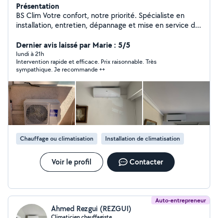
Présentation
BS Clim Votre confort, notre priorité. Spécialiste en
installation, entretien, dépannage et mise en service de
climatisations, BS Clim vous garantit un travail soigné,
une intervention rapide et des tarifs transparents.
Dernier avis laissé par Marie : 5/5
Réactivité Qualité Professionnalisme Satisfaction client
lundi à 21h
Intervention rapide et efficace. Prix raisonnable. Très
BS Clim, la fraîcheur en toute confiance.
sympathique. Je recommande ++
Chauffage ou climatisation
Installation de climatisation
Voir le profil
Contacter
Auto-entrepreneur
Ahmed Rezgui (REZGUI)
Climaticien chauffagiste