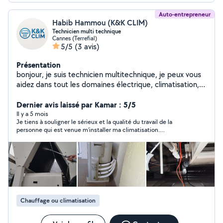
Auto-entrepreneur
Habib Hammou (K&K CLIM)
Technicien multi technique
Cannes (Terrefial)
5/5
(3 avis)
Présentation
bonjour, je suis technicien multitechnique, je peux vous
aidez dans tout les domaines électrique, climatisation,
plomberie et dans tout tâche manutention. je peux
aussi être dans la livraison ou déposer des personnes. je
Dernier avis laissé par Kamar : 5/5
suis joignable à toute heure
Il y a 5 mois
Je tiens à souligner le sérieux et la qualité du travail de la
personne qui est venue m’installer ma climatisation.
L’installation a été réalisée avec un soin impressionnant, tout
était impeccable du début à la fin. On voit tout de suite qu’on a
affaire à quelqu’un de consciencieux et appliqué. Rien ne
dépasse, les finitions sont soignées et l’installation s’intègre
parfaitement au mur. Travail propre, précis et bien pensé,
autant sur le plan technique que visuel. En plus d’être très
professionnel, il a pris le temps d’expliquer le fonctionnement
et de répondre à mes questions, ce qui est vraiment
Chauffage ou climatisation
appréciable. C’est rassurant de tomber sur un artisan aussi
fiable. Je recommande sans hésiter 👍