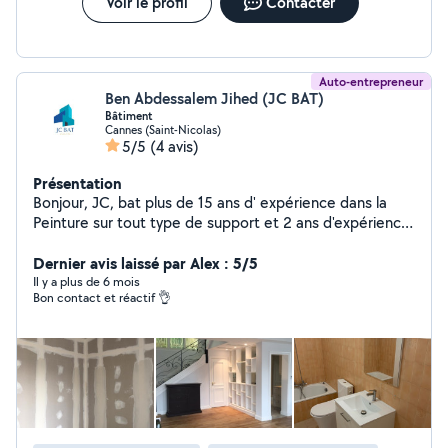
Voir le profil
Contacter
Auto-entrepreneur
Ben Abdessalem Jihed (JC BAT)
Bâtiment
Cannes (Saint-Nicolas)
5/5
(4 avis)
Présentation
Bonjour, JC, bat plus de 15 ans d' expérience dans la
Peinture sur tout type de support et 2 ans d'expérience
dans la climatisation . Posse bande, plus enduit, plus
ponçage. . Couche d'impression et 2 couche de
Dernier avis laissé par Alex : 5/5
Peinture. . Pose de papier peint sur les murs . Je travaille
Il y a plus de 6 mois
Bon contact et réactif 👌
aussi le tadelak et la chaux . Installation d'une clim +
mise en service de A Z . entretien des clims. N'hésitez
pas à me contacter faire appel à mes services.