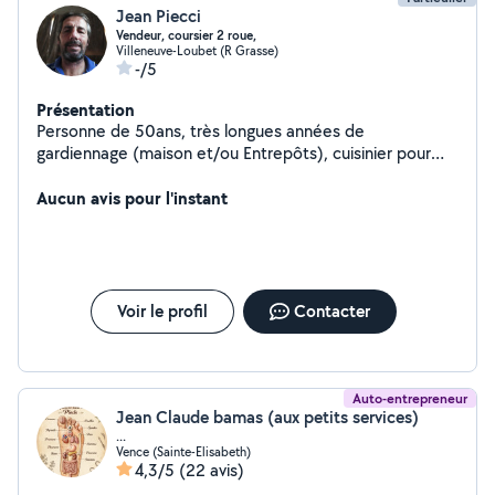
Jean Piecci
Vendeur, coursier 2 roue,
Villeneuve-Loubet (R Grasse)
-/5
Présentation
Personne de 50ans, très longues années de
gardiennage (maison et/ou Entrepôts), cuisinier pour
(repas familial, 10/15 pers), comptabilité et courses en
tout genres ( à toutes heures). Sur Villeneuve
Aucun avis pour l'instant
Loubet/Cagnes sur Mer
Voir le profil
Contacter
Auto-entrepreneur
Jean Claude bamas (aux petits services)
...
Vence (Sainte-Elisabeth)
4,3/5
(22 avis)