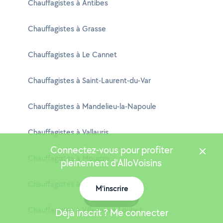
Chauffagistes à Antibes
Chauffagistes à Grasse
Chauffagistes à Le Cannet
Chauffagistes à Saint-Laurent-du-Var
Chauffagistes à Mandelieu-la-Napoule
Chauffagistes à Vallauris
Connectez-vous pour profiter
Chauffagistes à Mougins
pleinement d'AlloVoisins
Chauffagistes à Vence
M'inscrire
Carte
Chauffagistes à Villeneuve-Loubet
Déjà inscrit ? Me connecter