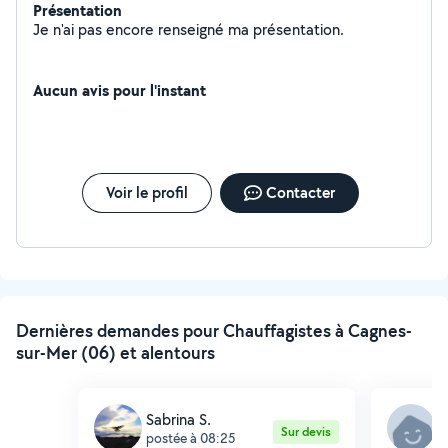
Présentation
Je n'ai pas encore renseigné ma présentation.
Aucun avis pour l'instant
Voir le profil
Contacter
Dernières demandes pour Chauffagistes à Cagnes-
sur-Mer (06) et alentours
Sabrina S.
M
Sur devis
postée à 08:25
p