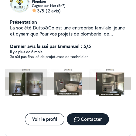
Plombier
Cagnes-sur-Mer (Rn7)
3/5
(2 avis)
Présentation
La société Dutto&Co est une entreprise familiale, jeune
et dynamique Pour vos projets de plomberie, de
rénovation et d'agencement. Spécialisé dans les
Dernier avis laissé par Emmanuel : 5/5
urgences et dépannage eau Habilité au travaux PMR
Il y a plus de 6 mois
Je n’ai pas finalisé de projet avec ce technicien.
Voir le profil
Contacter