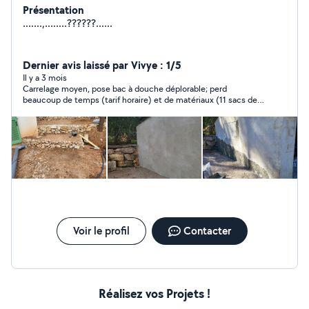
Présentation
.......,........??????......
Dernier avis laissé par Vivye : 1/5
Il y a 3 mois
Carrelage moyen, pose bac à douche déplorable; perd
beaucoup de temps (tarif horaire) et de matériaux (11 sacs de
25 kg de colle pour 20 m2, mur/sol) ... parle mal dès qu’il est en
difficulté,, traite le client,; beaucoup de malfaçons NON
REPRISES ! (J’ai 14 photos) ET n’admet pas ses erreurs J'ai arrêté
le chantier, mauvaise expérience., très déçue ! JE
DÉCONSEILLE!
Voir le profil
Contacter
Réalisez vos Projets !