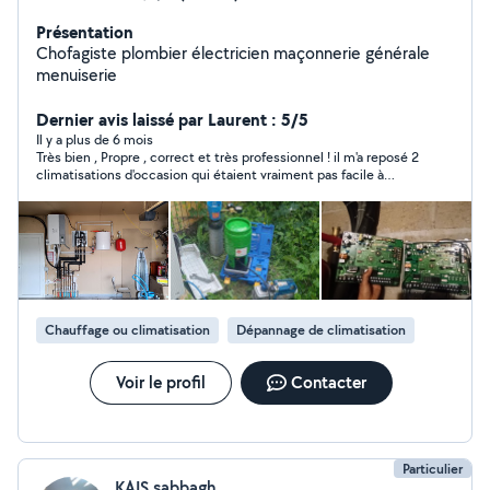
Présentation
Chofagiste plombier électricien maçonnerie générale
menuiserie
Dernier avis laissé par Laurent : 5/5
Il y a plus de 6 mois
Très bien , Propre , correct et très professionnel ! il m'a reposé 2
climatisations d'occasion qui étaient vraiment pas facile à
installer et personne voulez si coller.... lui m'a dit ok et Bravo
Merci Krifa super boulot
Chauffage ou climatisation
Dépannage de climatisation
Voir le profil
Contacter
Particulier
KAIS sabbagh