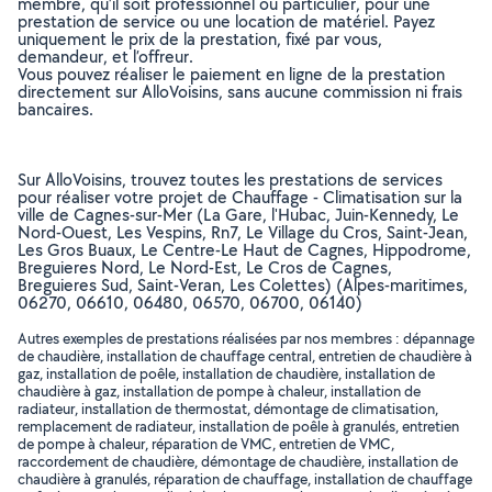
membre, qu’il soit professionnel ou particulier, pour une
prestation de service ou une location de matériel. Payez
uniquement le prix de la prestation, fixé par vous,
demandeur, et l’offreur.
Vous pouvez réaliser le paiement en ligne de la prestation
directement sur AlloVoisins, sans aucune commission ni frais
bancaires.
Sur AlloVoisins, trouvez toutes les prestations de services
pour réaliser votre projet de Chauffage - Climatisation sur la
ville de Cagnes-sur-Mer (La Gare, l'Hubac, Juin-Kennedy, Le
Nord-Ouest, Les Vespins, Rn7, Le Village du Cros, Saint-Jean,
Les Gros Buaux, Le Centre-Le Haut de Cagnes, Hippodrome,
Breguieres Nord, Le Nord-Est, Le Cros de Cagnes,
Breguieres Sud, Saint-Veran, Les Colettes) (Alpes-maritimes,
06270, 06610, 06480, 06570, 06700, 06140)
Autres exemples de prestations réalisées par nos membres : dépannage
de chaudière, installation de chauffage central, entretien de chaudière à
gaz, installation de poêle, installation de chaudière, installation de
chaudière à gaz, installation de pompe à chaleur, installation de
radiateur, installation de thermostat, démontage de climatisation,
remplacement de radiateur, installation de poêle à granulés, entretien
de pompe à chaleur, réparation de VMC, entretien de VMC,
raccordement de chaudière, démontage de chaudière, installation de
chaudière à granulés, réparation de chauffage, installation de chauffage