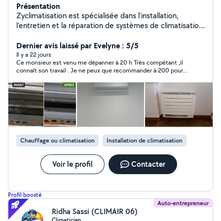
Présentation
Zyclimatisation est spécialisée dans l'installation,
l'entretien et la réparation de systèmes de climatisation
et de pompes à chaleur pour les particuliers et les
professionnels. Ma mission est simple : vous offrir un
Dernier avis laissé par Evelyne : 5/5
confort thermique optimal tout au long de l'année, avec
Il y a 22 jours
Ce monsieur est venu me dépanner à 20 h Très compétant ,il
des solutions performantes, économiques et
connaît son travail . Je ne peux que recommander à 200 pour
respectueuses de l'environnement. Nos services : -
cent
Installation de climatisation réversible (mono-split, multi-
split, gainable, etc.) - Entretien et maintenance
préventive - Dépannage rapide et efficace - Conseils
personnalisés en efficacité énergétique - Solutions pour
maisons, commerces, bureaux et locaux industriels
Qualité & fiabilité : Nous sélectionnons les meilleures
Chauffage ou climatisation
Installation de climatisation
marques du marché (Daikin, Mitsubishi, Panasonic, etc.).
N'hésitez pas à me contacter. Devis gratuit 06-52-96-
42-21
Voir le profil
Contacter
Profil boosté
Auto-entrepreneur
Ridha Sassi (CLIMAIR 06)
Climaticien