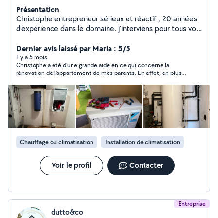
Présentation
Christophe entrepreneur sérieux et réactif , 20 années
d'expérience dans le domaine. j'interviens pour tous vos
travaux et dépannages en plomberie, chauffage et
climatisation. Dépannage rapide de vos canalisations
Dernier avis laissé par Maria : 5/5
Dépannage rapide de vos systèmes de chauffage
Il y a 5 mois
Christophe a été d'une grande aide en ce qui concerne la
Entretien et maintenance Installation (chauffe-eau,
rénovation de l'appartement de mes parents. En effet, en plus
radiateurs, climatisation, robinetterie, chaudière, poêle
d'être professionnel, ponctuel, efficace et à l'écoute de nos
à granulés etc.) Ramoneur fumiste Travail soigné et
besoins, il est très sympathique. Ce qui ne gâche rien. Je valide
conforme aux normes Basé à La Colle Sur Loup , je me
+++
déplace rapidement selon vos besoins. Devis clair et
gratuits , conseils honnêtes et satisfaction du client sont
mes priorité. N'hésitez pas à me contacter
Chauffage ou climatisation
Installation de climatisation
Voir le profil
Contacter
Entreprise
dutto&co