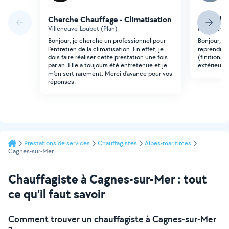
Cherche Chauffage - Climatisation
Cherche 
Villeneuve-Loubet (Plan)
Nice (Aren
Bonjour, je cherche un professionnel pour
Bonjour, C
l'entretien de la climatisation. En effet, je
reprendre u
dois faire réaliser cette prestation une fois
(finitions, 
par an. Elle a toujours été entretenue et je
extérieure
m'en sert rarement. Merci d'avance pour vos
réponses.
Prestations de services
Chauffagistes
Alpes-maritimes
Cagnes-sur-Mer
Chauffagiste à Cagnes-sur-Mer : tout
ce qu’il faut savoir
Comment trouver un chauffagiste à Cagnes-sur-Mer