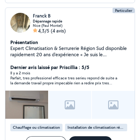
Particulier
Franck B
Dépannage rapide
Nice (Paul Montel)
4,3/5
(4 avis)
Présentation
Expert Climatisation & Serrurerie Région Sud disponible
rapidement 20 ans d'expérience « Je suis le
professionnel qu'il vous faut ! Fort de 20 ans
d'expérience, j'interviens dans la climatisation
Dernier avis laissé par Priscillia : 5/5
(installation, entretien, dépannage), la serrurerie
Il y a 2 mois
Parfait, tres professionel efficace tres serieu repond de suite a
(ouvertures de portes, poses de serrures, blindage) et
la demande travail propre impecable rien a redire prix tres
tous vos petits travaux du quotidien. Sérieux, ponctuel
raisonable. Tres belle experiance avec franck je recomande
et rigoureux, j'établis des devis précis et transparents.
100% n'hesiter pas
Mon objectif : vous offrir un travail soigné, durable et
dans les meilleures conditions. N'hésitez pas à me
contacter, je réponds rapidement ! » Mes domaines
d'intervention : Climatisation & Ventilation Installation ·
Entretien · Dépannage · VMC Serrurerie Ouvertures de
Chauffage ou climatisation
Installation de climatisation réversible
portes · Poses de serrures · Blindage ️ Petits travaux du
quotidien Réparations · Montage · Dépannage Mes