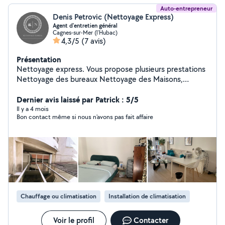
Auto-entrepreneur
Denis Petrovic (Nettoyage Express)
Agent d'entretien général
Cagnes-sur-Mer (l'Hubac)
4,3/5
(7 avis)
Présentation
Nettoyage express. Vous propose plusieurs prestations
Nettoyage des bureaux Nettoyage des Maisons,
appartements Nettoyage des vitres Nettoyage des
clims Décapage de sol Cristallisation de marbre
Dernier avis laissé par Patrick : 5/5
Shampooing moquette Et en plus de ça, vous pouvez
Il y a 4 mois
Bon contact même si nous n'avons pas fait affaire
personnaliser votre entretien !!! n'hésitez surtout pas à
nous contacter ou pour plus de renseignements, nous
vous répondrons avec plaisir
Chauffage ou climatisation
Installation de climatisation
Voir le profil
Contacter