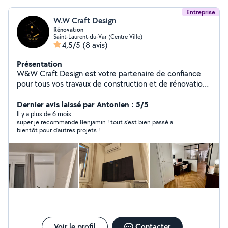
Entreprise
W.W Craft Design
Rénovation
Saint-Laurent-du-Var (Centre Ville)
4,5/5
(8 avis)
Présentation
W&W Craft Design est votre partenaire de confiance
pour tous vos travaux de construction et de rénovation.
Forte de nombreuses années d'expériences, notre
équipe d'artisans qualifiés est dédiée à réaliser des
Dernier avis laissé par Antonien : 5/5
projets d'exception, adaptés à vos envies et besoins.
Il y a plus de 6 mois
super je recommande Benjamin ! tout s'est bien passé a
Que ce soit pour une maison neuve, une rénovation
bientôt pour d'autres projets !
complète, ou des améliorations spécifiques, nous
offrons des solutions sur mesures. De la climatisation à
l'électricité, en passant par la pose de parquet,
revêtement de sol, la création de meuble sur-mesure, la
peinture, ainsi que la création de cloison ou de faux
plafond, notre équipe polyvalente vous garantit un
travail de qualité. Avec un engagement envers la qualité,
la durabilité et le respect des délais, nous transformons
vos idées en réalités. Faites le choix de la confiance
avec W&W Craft Design.
Voir le profil
Contacter