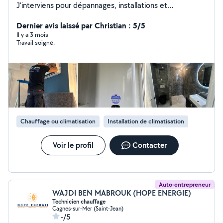
J'interviens pour dépannages, installations et
rénovations en plomberie, chauffe-eau et climatisation.
Travail soigné, devis clair, intervention rapide.
Dernier avis laissé par Christian : 5/5
Il y a 3 mois
Travail soigné.
Chauffage ou climatisation
Installation de climatisation
Voir le profil
Contacter
Auto-entrepreneur
WAJDI BEN MABROUK (HOPE ENERGIE)
Technicien chauffage
Cagnes-sur-Mer (Saint-Jean)
-/5