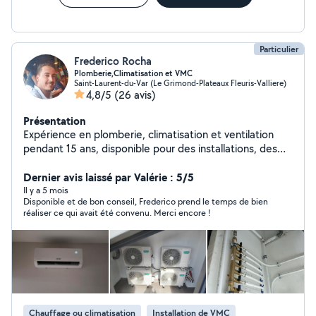
Particulier
Frederico Rocha
Plomberie,Climatisation et VMC
Saint-Laurent-du-Var (Le Grimond-Plateaux Fleuris-Valliere)
4,8/5
(26 avis)
Présentation
Expérience en plomberie, climatisation et ventilation
pendant 15 ans, disponible pour des installations, des
petits travaux ou même des dépannages. un travail de
qualité avant tout et une personne sérieuse !
Dernier avis laissé par Valérie : 5/5
Il y a 5 mois
Disponible et de bon conseil, Frederico prend le temps de bien
réaliser ce qui avait été convenu. Merci encore !
Chauffage ou climatisation
Installation de VMC