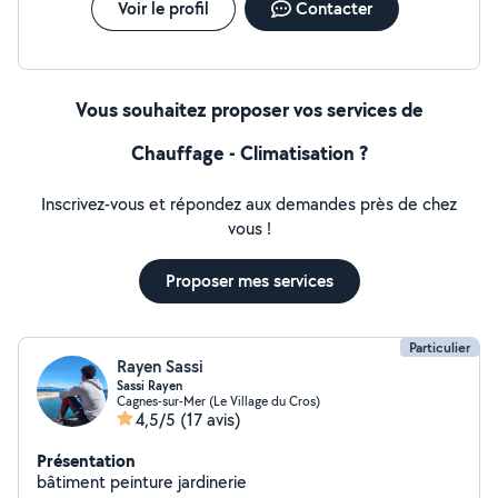
engagements : Devis gratuit & détaillé tarifs
Voir le profil
Contacter
transparents, sans surprise Intervention rapide
disponible 7/7, urgences prises en charge
Vous souhaitez proposer vos services de
Chauffage - Climatisation ?
Inscrivez-vous et répondez aux demandes près de chez
vous !
Proposer mes services
Particulier
Rayen Sassi
Sassi Rayen
Cagnes-sur-Mer (Le Village du Cros)
4,5/5
(17 avis)
Présentation
bâtiment peinture jardinerie