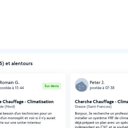
) et alentours
Romain G.
Peter J.
Sur devis
postée à 15:44
postée à 07:38
 Chauffage - Climatisation
Cherche Chauffage - Clima
de (Nord)
Grasse (Saint-Francois)
'ai besoin d'un technicien pour un
Bonjour, Je recherche un profess
d'un monosplit et voir si il n'y aurait
installer un système VRF de climat
te sur une uniter interieur
déjà préparé un plan avec un spéc
indépendant en CVC et je souhait