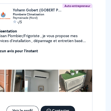
Auto-entrepreneur
Yohann Gobert (GOBERT PLOMBERIE/CLIMATISATION)
Plomberie Climatisation
Peymeinade (Nord)
-/5
ésentation
tisan Plombier/Frigoriste , je vous propose mes
vices d'installation , dépannage et entretien basé
 la climatisation, la plomberie et le chauffage. Pour
ute demande de devis n'hésitez pas à me contacter.
cun avis pour l'instant
Voir le profil
Contacter