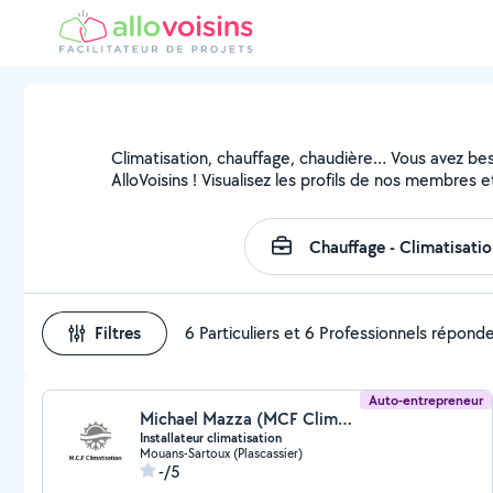
Climatisation, chauffage, chaudière… Vous avez beso
AlloVoisins ! Visualisez les profils de nos membres e
Filtres
6 Particuliers et 6 Professionnels répond
Auto-entrepreneur
Michael Mazza (MCF Climatisation)
Installateur climatisation
Mouans-Sartoux (Plascassier)
-/5