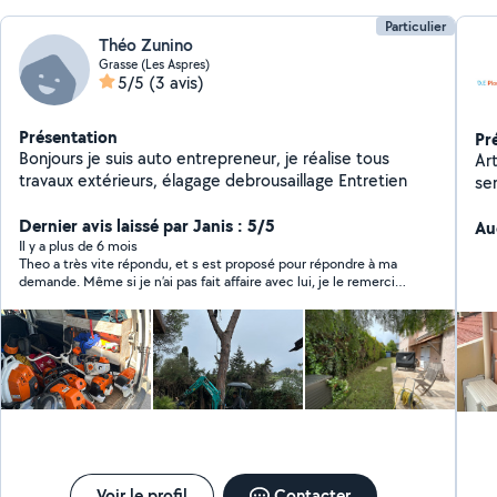
Particulier
Théo Zunino
Grasse (Les Aspres)
5/5
(3 avis)
Présentation
Pr
Bonjours je suis auto entrepreneur, je réalise tous
Ar
travaux extérieurs, élagage debrousaillage Entretien
ser
sur
Dernier avis laissé par Janis : 5/5
to
Au
Il y a plus de 6 mois
Theo a très vite répondu, et s est proposé pour répondre à ma
demande. Même si je n’ai pas fait affaire avec lui, je le remercie
pour sa réactivité.
Voir le profil
Contacter