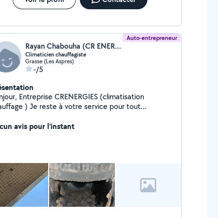
Auto-entrepreneur
Rayan Chabouha (CR ENERGIE)
Climaticien chauffagiste
Grasse (Les Aspres)
-/5
ésentation
rise CRENERGIES (climatisation
auffage ) Je reste à votre service pour tout
nseignement n'hésitez pas. Disponible par téléphone
7
cun avis pour l'instant