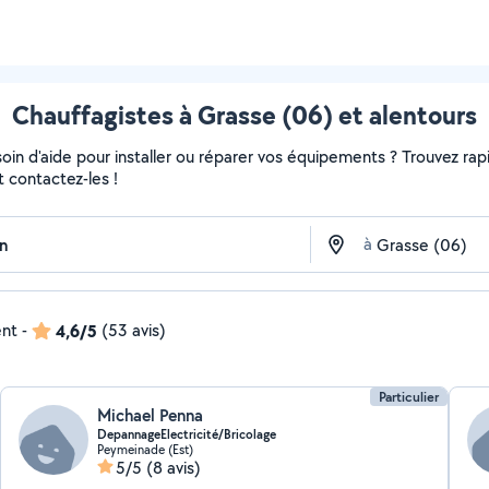
Chauffagistes à Grasse (06) et alentours
in d'aide pour installer ou réparer vos équipements ? Trouvez rapi
t contactez-les !
à
ent
-
4,6/5
(53 avis)
Particulier
Michael Penna
DepannageElectricité/Bricolage
Peymeinade (Est)
5/5
(8 avis)