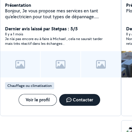
Présentation
Pr
Bonjour, Je vous propose mes services en tant
qu'electricien pour tout types de dépannage.
Installation de Climatisations. Dépannage informatique.
Bricoleur dans l'âme je pourrais vous rendre pas mal de
Dernier avis laissé par Stetpas : 5/5
Der
services. N'hesitez pas !
Il y a 1 mois
Il 
Je n'ai pas encore eu à faire à Michael , cela ne saurait tarder
Non
mais très réactif dans les échanges .
reta
Puis 
rem
ce 
à l'appui. Fait passer l'
con
qui 
Chauffage ou climatisation
Voir le profil
Contacter