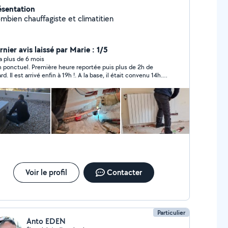
ésentation
Plombien chauffagiste et climatitien
nier avis laissé par Marie : 1/5
y a plus de 6 mois
 ponctuel. Première heure reportée puis plus de 2h de
rd. Il est arrivé enfin à 19h !. A la base, il était convenu 14h.
16h... Désagréable. Travail mal fait. Intervention pour un
placement de chauffe eau par un neuf. Ce dernier fuit mais
"professionnel" fait le mort malgré mes rappels avec photos
autre pour mauvaise foi. LOL ! Je ne
nais pas le montant de la prestation. C'est mon propriétaire
a réglé la facture.
Voir le profil
Contacter
Particulier
Anto EDEN