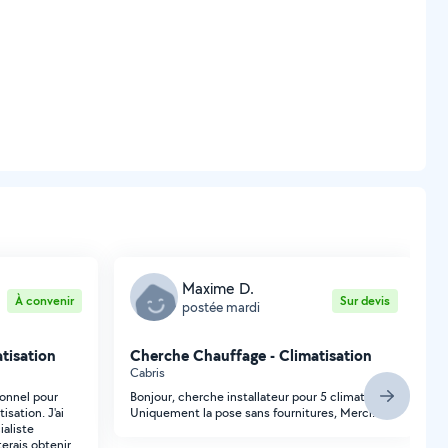
Maxime D.
À convenir
Sur devis
postée mardi
tisation
Cherche Chauffage - Climatisation
Cabris
ionnel pour
Bonjour, cherche installateur pour 5 climatiseurs
isation. J'ai
Uniquement la pose sans fournitures, Merci!
ialiste
erais obtenir