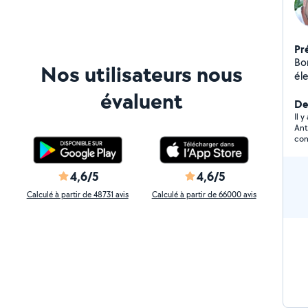
Pr
Bo
Nos utilisateurs nous
éle
ser
évaluent
De
Il 
Ant
con
re
4,6/5
4,6/5
Calculé à partir de 48731 avis
Calculé à partir de 66000 avis