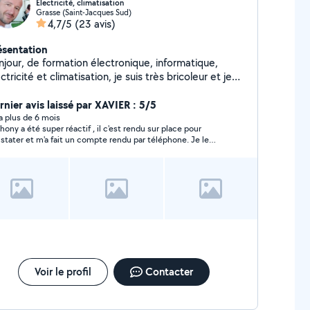
Électricité, climatisation
Grasse (Saint-Jacques Sud)
4,7/5
(23 avis)
ésentation
njour, de formation électronique, informatique,
ctricité et climatisation, je suis très bricoleur et je
ai ravi de venir vous aider :-)
rnier avis laissé par XAVIER : 5/5
y a plus de 6 mois
hony a été super réactif , il c'est rendu sur place pour
stater et m'a fait un compte rendu par téléphone. Je le
commande vivement
Voir le profil
Contacter