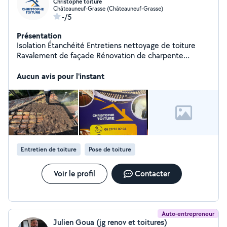
Christophe toiture
Châteauneuf-Grasse (Châteauneuf-Grasse)
-/5
Présentation
Isolation Étanchéité Entretiens nettoyage de toiture
Ravalement de façade Rénovation de charpente
Rénovation et réparation de toiture Rénovation de
volets Nettoyage de panneaux solaires Nettoyage de
Aucun avis pour l'instant
sol et de façade Disponible 7j7 24h24
Entretien de toiture
Pose de toiture
Voir le profil
Contacter
Auto-entrepreneur
Julien Goua (jg renov et toitures)