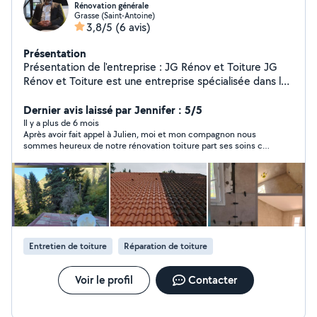
Rénovation générale
Grasse (Saint-Antoine)
3,8/5
(6 avis)
Présentation
Présentation de l'entreprise : JG Rénov et Toiture JG
Rénov et Toiture est une entreprise spécialisée dans la
rénovation tous corps d'état, intervenant aussi bien pour
les particuliers que pour les professionnels. Forts de
Dernier avis laissé par Jennifer : 5/5
notre expérience et de notre savoir-faire, nous prenons
Il y a plus de 6 mois
Après avoir fait appel à Julien, moi et mon compagnon nous
en charge l'intégralité de vos projets de rénovation, de
sommes heureux de notre rénovation toiture part ses soins car
la conception à la réalisation. Nos domaines d'expertise
c'est prix et sa rapidité sont un atout encore merci de votre
: Nous proposons un service clé en main grâce à une
professionnalisme
équipe qualifiée et polyvalente dans les métiers suivants
: Maçonnerie générale Électricité Plomberie Chauffage
et climatisation Carrelage, peinture et revêtements de
sols/murs Menuiserie intérieure et extérieure Isolation
thermique et phonique Aménagement intérieur et
Entretien de toiture
Réparation de toiture
extérieur Toitures et nettoyage Nos engagements : Un
interlocuteur unique pour piloter votre projet Des
travaux réalisés dans les délais Le respect des normes
Voir le profil
Contacter
en vigueur et des garanties décennales Des devis clairs
et détaillés Une qualité d'exécution