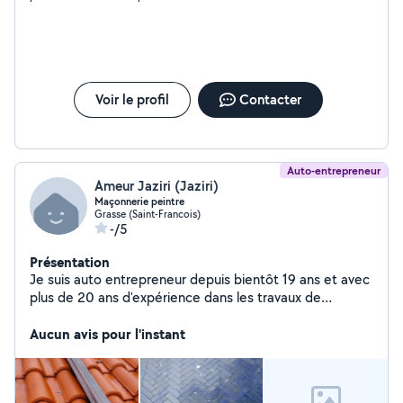
Voir le profil
Contacter
Auto-entrepreneur
Ameur Jaziri (Jaziri)
Maçonnerie peintre
Grasse (Saint-Francois)
-/5
Présentation
Je suis auto entrepreneur depuis bientôt 19 ans et avec
plus de 20 ans d'expérience dans les travaux de
maçonnerie( carrelage pose salle de bain cuisine
demolition montage ,toiture etc..) Experience de plus
Aucun avis pour l'instant
de 15 ans dans la Réalisation peinture enduit façade...
J'ai à ma disposition les matériaux nécessaires ainsi
qu'un fourgon. Je suis prêt à vous faire une offre très