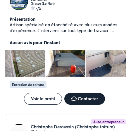
Grasse (Le Plan)
-/5
Présentation
Artisan spécialisé en étanchéité avec plusieurs années
d'expérience. J'interviens sur tout type de travaux :
Terrasses, toitures, étanchéité bicouche chalumeau,
mur enterrés, soubassement, relever d'étanchéité,
Aucun avis pour l'instant
pissette et évacuation d'eaux pluviales . Assurance
décennale, garantie décennale sur les travaux couverts,
devis gratuit et rapide, travail soigné avec des matériaux
de qualité. La satisfaction de mes clients et ma priorité.
N'hésitez pas à me contacter pour étudier votre projet
Entretien de toiture
Voir le profil
Contacter
Auto-entrepreneur
Christophe Deroussin (Christophe toiture)