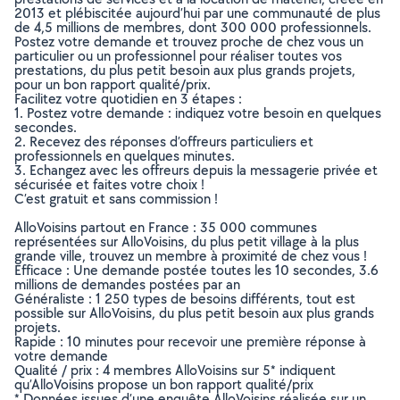
2013 et plébiscitée aujourd’hui par une communauté de plus
de 4,5 millions de membres, dont 300 000 professionnels.
Postez votre demande et trouvez proche de chez vous un
particulier ou un professionnel pour réaliser toutes vos
prestations, du plus petit besoin aux plus grands projets,
pour un bon rapport qualité/prix.
Facilitez votre quotidien en 3 étapes :
1. Postez votre demande : indiquez votre besoin en quelques
secondes.
2. Recevez des réponses d’offreurs particuliers et
professionnels en quelques minutes.
3. Echangez avec les offreurs depuis la messagerie privée et
sécurisée et faites votre choix !
C’est gratuit et sans commission !
AlloVoisins partout en France : 35 000 communes
représentées sur AlloVoisins, du plus petit village à la plus
grande ville, trouvez un membre à proximité de chez vous !
Efficace : Une demande postée toutes les 10 secondes, 3.6
millions de demandes postées par an
Généraliste : 1 250 types de besoins différents, tout est
possible sur AlloVoisins, du plus petit besoin aux plus grands
projets.
Rapide : 10 minutes pour recevoir une première réponse à
votre demande
Qualité / prix : 4 membres AlloVoisins sur 5* indiquent
qu’AlloVoisins propose un bon rapport qualité/prix
* Données issues d’une enquête AlloVoisins réalisée sur un