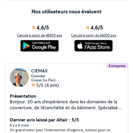
Nos utilisateurs nous évaluent
4,6/5
4,6/5
Calculé à partir de 48803 avis
Calculé à partir de 66000 avis
Entreprise
CIEMAX
Couvreur
Grasse (Le Plan)
5/5
(4 avis)
Présentation
Bonjour. 20 ans d'expérience dans les domaines de la
couverture, de l'étanchéité et du bâtiment. Spécialisé
dans les traitements contre l'humidité et les
étanchéités liquides à froid. Je me déplace sur toute la
Dernier avis laissé par Altair : 5/5
région PACA.
Il y a 6 mois
Un grand merci pour l'intervention d'urgence, surtout pour un