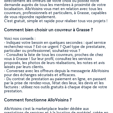
directement les offreurs de votre choix ou postez votre
demande auprès de tous les membres à proximité de votre
localisation. AlloVoisins vous met en relation avec tous les
couvreurs, professionnels et particuliers, à Grasse, capables
de vous répondre rapidement.
C’est gratuit, simple et rapide pour réaliser tous vos projets !
Comment bien choisir un couvreur à Grasse ?
Voici nos conseils :
- Indiquez votre besoin en quelques secondes : quel service
recherchez-vous ? Est-ce urgent ? Quel type de prestataire,
particulier ou professionnel, souhaitez-vous ?
- Consultez la liste de tous les couvreurs, proches de chez
vous à Grasse ! Sur leur profil, consultez les services
proposés, les photos de leurs réalisations, les notes et avis
laissés par leurs clients.
- Conversez avec les offreurs depuis la messagerie AlloVoisins
pour des échanges sécurisés et efficaces.
- Du contrat de prestation au paiement en ligne, en passant
par la prise de rendez-vous, l’état des lieux, les devis et les
factures : utilisez nos outils gratuits à chaque étape de votre
prestation.
Comment fonctionne AlloVoisins ?
AlloVoisins c’est la marketplace leader dédiée aux
prestations de services et à la location de matériel, créée en