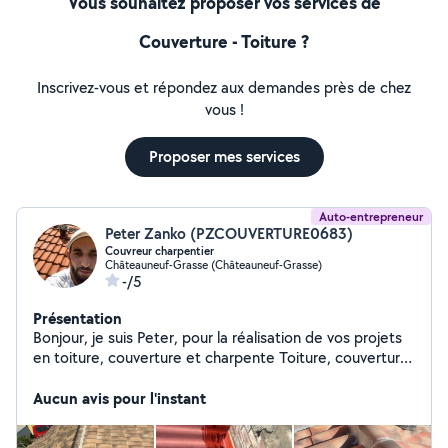
Vous souhaitez proposer vos services de
Couverture - Toiture ?
Inscrivez-vous et répondez aux demandes près de chez
vous !
Proposer mes services
Auto-entrepreneur
Peter Zanko (PZCOUVERTURE0683)
Couvreur charpentier
Châteauneuf-Grasse (Châteauneuf-Grasse)
-/5
Présentation
Bonjour, je suis Peter, pour la réalisation de vos projets
en toiture, couverture et charpente Toiture, couverture,
isolation, charpente pose de Velux pose de gouttières
vérification de toiture, étanchéité
Aucun avis pour l'instant